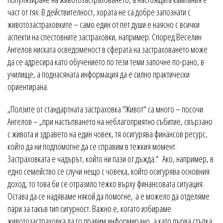
част от тях. В действителност, хората не са добре запознати с
животозастраховките – само един от пет души е наясно с всички
аспекти на спестовните застраховки, например. Според Веселин
Ангелов ниската осведоменост в сферата на застраховането може
да се адресира като обучението по тези теми започне по-рано, в
училище, а поднасяната информация да е силно практически
ориентирана.
„Ползите от стандартната застраховка "Живот" са много – посочи
Ангелов – „при настъпването на неблагоприятно събитие, свързано
с живота и здравето на един човек, тя осигурява финансов ресурс,
който да ни подпомогне да се справим в тежкия момент.
Застраховката е чадърът, който ни пази от дъжда.“ Ако, например, в
едно семейство се случи нещо с човека, който осигурява основния
доход, то това би се отразило тежко върху финансовата ситуация.
Остава да се надяваме някой да помогне, а е можело да отделяме
пари за такъв тип сигурност. Важно е, когато избираме
животозастраховка да го правим информирано, а като първа стъпка