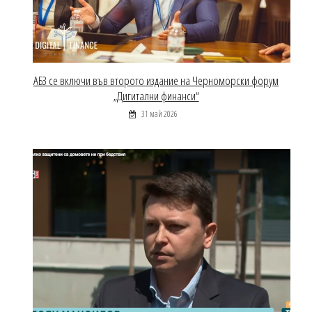
АБЗ се включи във второто издание на Черноморски форум
„Дигитални финанси“
31 май 2026