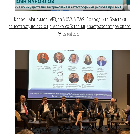
Калоян Маноилов, АБЗ, за NOVA NEWS: Природните бедствия
зачестяват, но все още малко собственици застраховат домовете.
29 май 2026