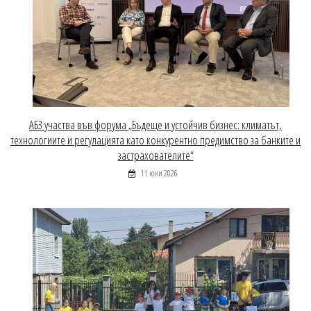
АБЗ участва във форума „Бъдеще и устойчив бизнес: климатът,
технологиите и регулацията като конкурентно предимство за банките и
застрахователите“
11 юни 2026