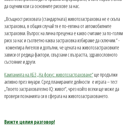
да оценим кои са основните рискове за нас.
„Всъщност рисковата (стандартната) животозастраховка не е скъпа
застраховка, в общия случай тя е по-евтина от автомобилните
застраховки. Въпрос на лична преценка е какво считаме за по-голям
риск за нас и съответно каква застраховка избираме да сключим.“ -
коментира Ангелов и допълни, че цената на животозастраховките
зависи от редица фактори, свързани с възрастта, здравословното
състояние и други.
Кампанията на АБЗ „На фокус: животозастраховане“
ще продължи
активно през януари. Сред планираните дейности е играта – тест
„Твоето застрахователно IQ: живот“, чрез който всеки ще може да
провери познанията си в сферата на животозастраховането.
Вижте целия разговор!