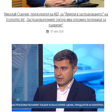
Николай Станчев, председател на АБЗ, за "Лидери в застраховането" на
Economic.bg: „Застрахователният сектор има огромен потенциал за
развитие“
07 юли 2026