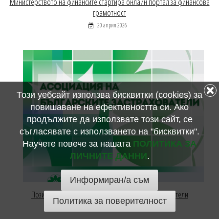
Министерството на финансите стартира онлайн портал за финансова
грамотност
20 април 2026
Този уебсайт използва бисквитки (cookies) за
повишаване на ефективността си. Ако
продължите да използвате този сайт, се
съгласявате с използването на "бисквитки".
Научете повече за нашата
ПОЛИТИКА ЗА
ЛИЧНИТЕ ДАННИ
.
Информиран/а съм
Позиция на Асоциация на българските застрахователи
Политика за поверителност
09 април 2026