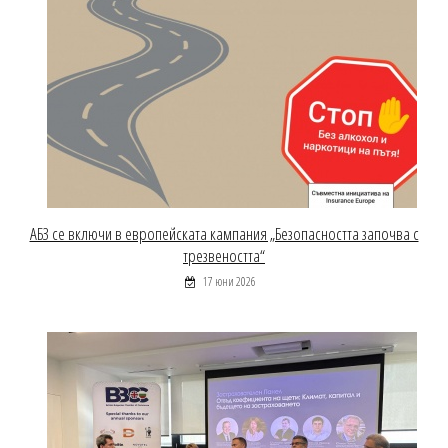
АБЗ се включи в европейската кампания „Безопасността започва с
трезвеността“
17 юни 2026