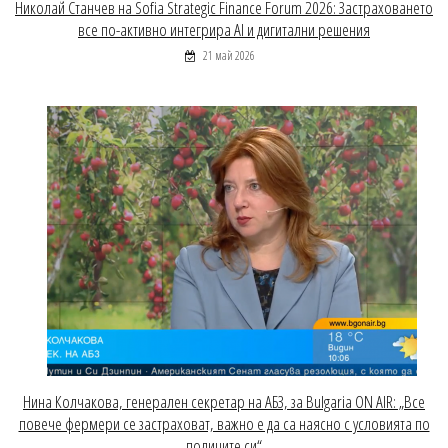
Николай Станчев на Sofia Strategic Finance Forum 2026: Застраховането
все по-активно интегрира AI и дигитални решения
21 май 2026
Нина Колчакова, генерален секретар на АБЗ, за Bulgaria ON AIR: „Все
повече фермери се застраховат, важно е да са наясно с условията по
полиците си“