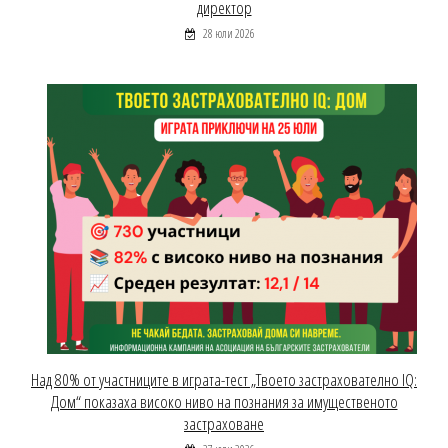
директор
28 юли 2026
Над 80% от участниците в играта-тест „Твоето застрахователно IQ:
Дом“ показаха високо ниво на познания за имущественото
застраховане