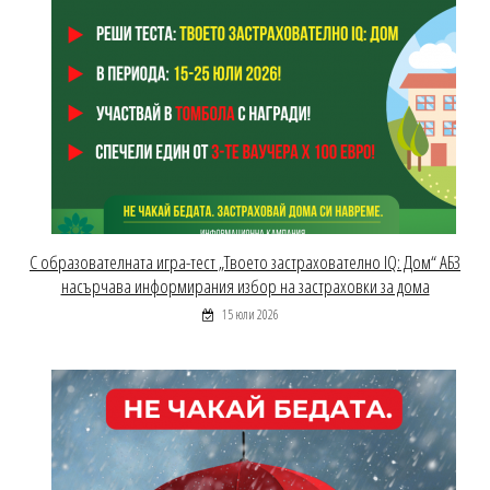
С образователната игра-тест „Твоето застрахователно IQ: Дом“ АБЗ
насърчава информирания избор на застраховки за дома
15 юли 2026