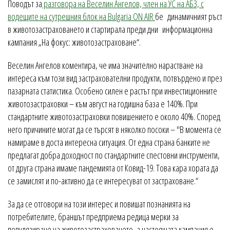
Поводът за
разговора на Веселин Ангелов, член на УС на АБЗ, с
водещите на сутрешния блок на Bulgaria ON AIR
бе динамичният ръст
в животозастраховането и стартирала преди дни информационна
кампания „На фокус: животозастраховане“.
Веселин Ангелов коментира, че има значително нарастване на
интереса към този вид застрахователни продукти, потвърдено и през
пазарната статистика. Особено силен е растът при инвестиционните
животозастраховки – към август на годишна база е 140%. При
стандартните животозастраховки повишението е около 40%. Според
него причините могат да се търсят в няколко посоки – "В момента се
намираме в доста интересна ситуация. От една страна банките не
предлагат добра доходност по стандартните спестовни инструменти,
от друга страна имаме пандемията от Ковид-19. Това кара хората да
се замислят и по-активно да се интересуват от застраховане.“
За да се отговори на този интерес и повишат познанията на
потребителите, браншът предприема редица мерки за
популязиране на животозастраховането, а настоящата кампания е