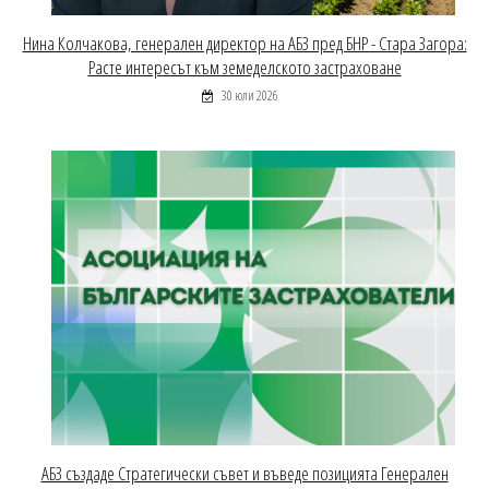
Нина Колчакова, генерален директор на АБЗ пред БНР - Стара Загора:
Расте интересът към земеделското застраховане
30 юли 2026
АБЗ създаде Стратегически съвет и въведе позицията Генерален