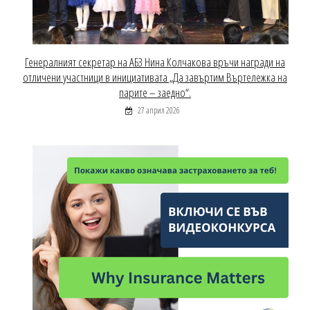
Генералният секретар на АБЗ Нина Колчакова връчи награди на
отличени участници в инициативата „Да завъртим Въртележка на
парите – заедно“.
27 април 2026