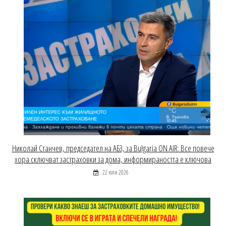
Николай Станчев, председател на АБЗ, за Bulgaria ON AIR: Все повече
хора сключват застраховки за дома, информираността е ключова
22 юли 2026