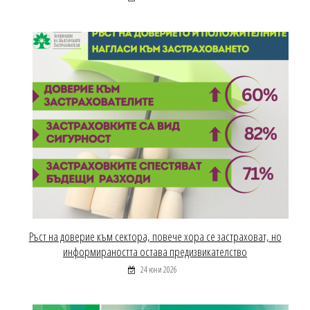
Ръст на доверие към сектора, повече хора се застраховат, но
информираността остава предизвикателство
24 юни 2026