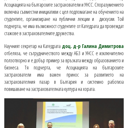
Асоциацията на българските застрахователи и УНСС. Споразумението
включва съвместни инициативи с цел подпомагане на обучението на
студентите, организиране на публични лекции и дискусии. Той
подчерта, че има възможност студентите от Катедрата да провеждат
стажове в застрахователните дружества.
Научният секретар на Катедрата
доц. д-р Галина Димитрова
отбеляза, че сътрудничеството между АБЗ и УНСС е изключително
ползотворно и е добър пример за връзката между образованието и
бизнеса. Тя подчерта, че Асоциацията на българските
застрахователи има важен принос за развитието на
застрахователния пазар в България и системно работиза
повишаване на застрахователната култура на хората.