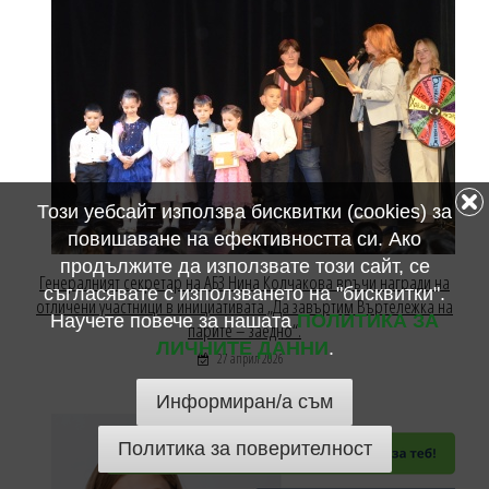
Този уебсайт използва бисквитки (cookies) за
повишаване на ефективността си. Ако
продължите да използвате този сайт, се
Генералният секретар на АБЗ Нина Колчакова връчи награди на
съгласявате с използването на "бисквитки".
отличени участници в инициативата „Да завъртим Въртележка на
Научете повече за нашата
ПОЛИТИКА ЗА
парите – заедно“.
ЛИЧНИТЕ ДАННИ
.
27 април 2026
Информиран/а съм
Политика за поверителност