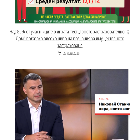
Над 80% от участниците в играта-тест „Твоето застрахователно IQ:
Дом“ показаха високо ниво на познания за имущественото
застраховане
27 юли 2026