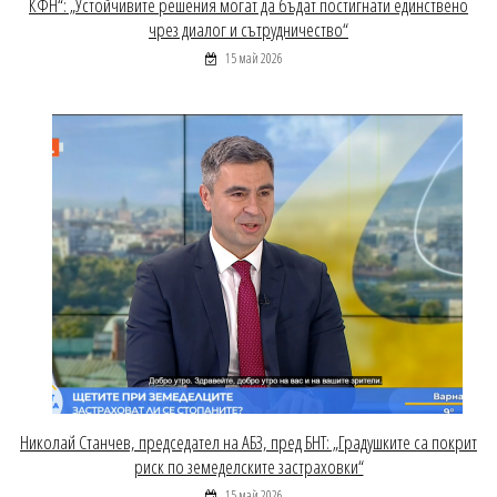
КФН“: „Устойчивите решения могат да бъдат постигнати единствено
чрез диалог и сътрудничество“
15 май 2026
Николай Станчев, председател на АБЗ, пред БНТ: „Градушките са покрит
риск по земеделските застраховки“
15 май 2026