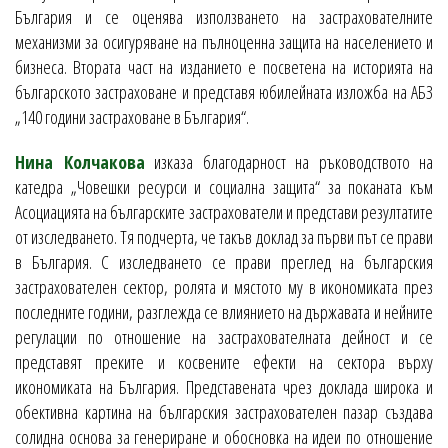
България и се оценява използването на застрахователните
механизми за осигуряване на пълноценна защита на населението и
бизнеса. Втората част на изданието е посветена на историята на
българското застраховане и представя юбилейната изложба на АБЗ
„140 години застраховане в България“.
Нина Колчакова
изказа благодарност на ръководството на
катедра „Човешки ресурси и социална защита“ за поканата към
Асоциацията на българските застрахователи и представи резултатите
от изследването. Тя подчерта, че такъв доклад за първи път се прави
в България. С изследването се прави преглед на българския
застрахователен сектор, ролята и мястото му в икономиката през
последните години, разглежда се влиянието на държавата и нейните
регулации по отношение на застрахователната дейност и се
представят преките и косвените ефекти на сектора върху
икономиката на България. Представената чрез доклада широка и
обективна картина на българския застрахователен пазар създава
солидна основа за генериране и обосновка на идеи по отношение