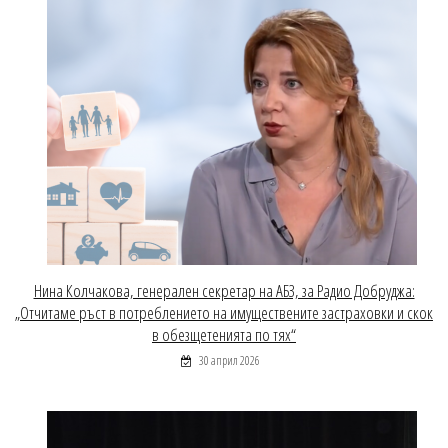
Нина Колчакова, генерален секретар на АБЗ, за Радио Добруджа:
„Отчитаме ръст в потреблението на имуществените застраховки и скок
в обезщетенията по тях“
30 април 2026