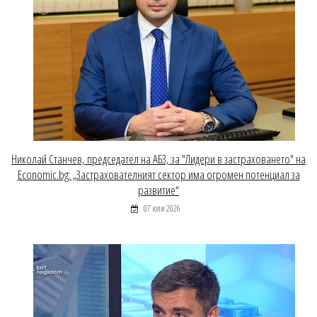
Николай Станчев, председател на АБЗ, за "Лидери в застраховането" на
Economic.bg: „Застрахователният сектор има огромен потенциал за
развитие“
07 юли 2026