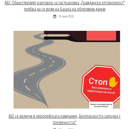
АБЗ: Общественият разговор за застраховка „Гражданска отговорност“
трябва да се води на базата на обективни данни
19 юни 2026
АБЗ се включи в европейската кампания „Безопасността започва с
трезвеността“