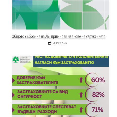
Общото събрание на АБЗ прие нови членове на сдружението
26 юни 2026