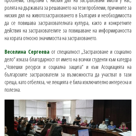
ролята на държавата за решаването на тези проблеми, причините за
ниския дял на животозастраховането в България и необходимостта
да се повишава застрахователната култура, както и конкретните
действия на застрахователите за повишаване на информираността
на хората относно значимостта на застраховането.
Веселина Сергеева
от специалност „Застраховане и социално
дело“ изказа благодарност от името на всички студенти към катедра
„Човешки ресурси и социална защита“ и към Асоциацията на
българските застрахователи за възможността да участват в тази
среща, като отбеляза, че лекцията е била изключително интересна и
полезна.