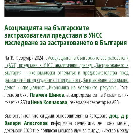
Асоциацията на българските
застрахователи представи в УНСС
изследване за застраховането в България
На 19 февруари 2024 г.
Асоциацията на българските застрахователи
(АБЗ) представи в УНСС аналитичния доклад „Застраховането в
България – икономически отпечатък и предизвикателства пред
развитието“ пред студенти от специалност „Застраховане и социално
дело“ и специалност „Икономика на човешките ресурси“.
Гост-
лектори бяха
Пламен Шинов
, зам.председател на Управителния
съвет на АБЗ и
Нина Колчакова
, генерален секретар на АБЗ.
Във встъпителните си думи ръководителят на Катедрата
доц. д-р
Валери Апостолов
информира студентите, че през месец
декември 2023 г. е подписан меморандум за сътрудничество между