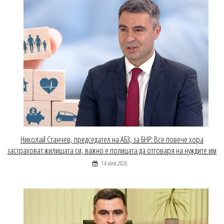
Николай Станчев, председател на АБЗ, за БНР: Все повече хора
застраховат жилищата си, важно е полицата да отговаря на нуждите им
14 юли 2026