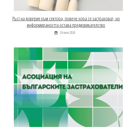
Ръст на доверие към сектора, повече хора се застраховат, но
информираността остава предизвикателство
24 юни 2026