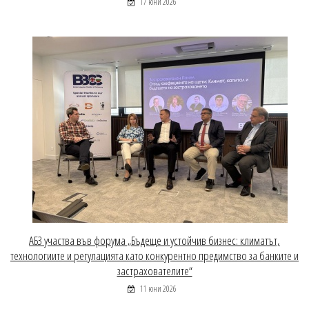
17 юни 2026
АБЗ участва във форума „Бъдеще и устойчив бизнес: климатът,
технологиите и регулацията като конкурентно предимство за банките и
застрахователите“
11 юни 2026