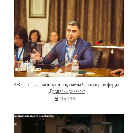
АБЗ се включи във второто издание на Черноморски форум
„Дигитални финанси“
31 май 2026