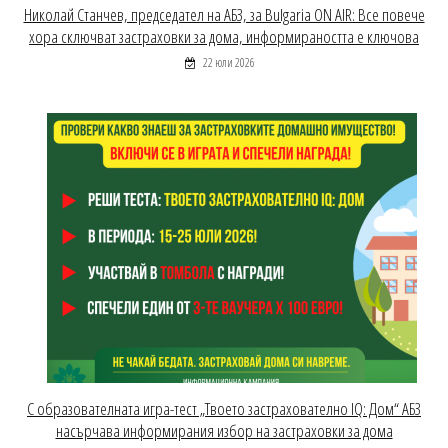
Николай Станчев, председател на АБЗ, за Bulgaria ON AIR: Все повече
хора сключват застраховки за дома, информираността е ключова
22 юли 2026
С образователната игра-тест „Твоето застрахователно IQ: Дом“ АБЗ
насърчава информирания избор на застраховки за дома