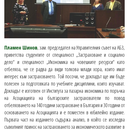
Пламен Шинов
, зам. председател на Управителния съвет на АБЗ,
приветства студентите от специалност „Застраховане и социално
дело“ и специалност „Икономика на човешките ресурси“ като
отбеляза, че се радва да види толкова млади хора, които имат
интерес към застраховането. Той посочи, че докладът ще им бъде
полезен за подготовката по учебните дисциплини, които изучават.
Докладът е изготвен от Института за пазарна икономика по поръчка
на Асоциацията на българските застрахователи по повод
отбелязването на 140 години застраховане в България и 30 години от
основаването на Асоциацията и е поместен в юбилейно издание.
Първата част на изданието съдържа анализ, в който се изследва
съвкупният принос на застраховането за икономическото развитие в