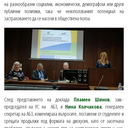
на разнообразни социални, икономически, демографски или други
публични политики, така че неизползваният потенциал на
застраховането да се насочи в обществена полза.
След представянето на доклада
Пламен Шинов
, зам.-
председател на УС на АБЗ, и
Нина Колчакова
, генерален
секретар на АБЗ, коментираха въпросите, поставени от студентите и
срещата продължи под формата на дискусия, като се засегнаха
проблеми, свързани с ниския дял на застраховани имоти у нас,