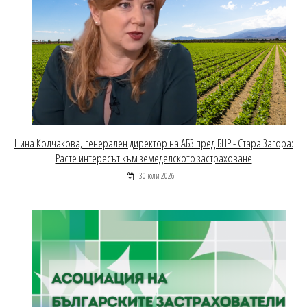
Нина Колчакова, генерален директор на АБЗ пред БНР - Стара Загора:
Расте интересът към земеделското застраховане
30 юли 2026