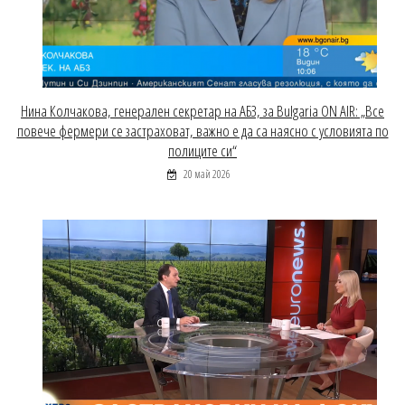
Нина Колчакова, генерален секретар на АБЗ, за Bulgaria ON AIR: „Все
повече фермери се застраховат, важно е да са наясно с условията по
полиците си“
20 май 2026