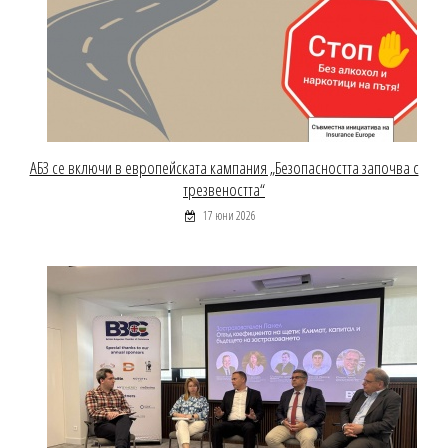
АБЗ се включи в европейската кампания „Безопасността започва с
трезвеността“
17 юни 2026