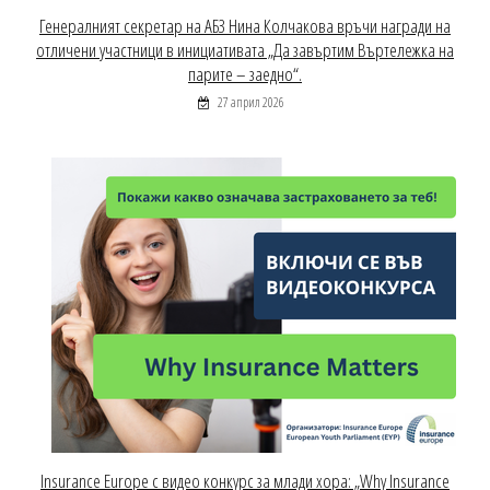
Генералният секретар на АБЗ Нина Колчакова връчи награди на
отличени участници в инициативата „Да завъртим Въртележка на
парите – заедно“.
27 април 2026
Insurance Europe с видео конкурс за млади хора: „Why Insurance