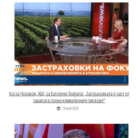
Коста Чолаков, АБЗ, за Euronews Bulgaria: „Застраховката е част от
защитата срещу климатичните рискове“
18 май 2026