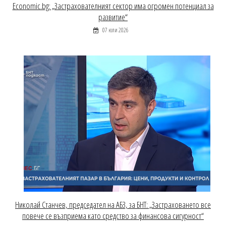
Economic.bg: „Застрахователният сектор има огромен потенциал за
развитие“
07 юли 2026
Николай Станчев, председател на АБЗ, за БНТ: „Застраховането все
повече се възприема като средство за финансова сигурност“