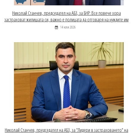
Николай Станчев, председател на АБЗ, за БНР: Все повече хора
застраховат жилищата си, важно е полицата да отговаря на нуждите им
14 юли 2026
Николай Станчев, председател на АБЗ, за "Лидери в застраховането" на