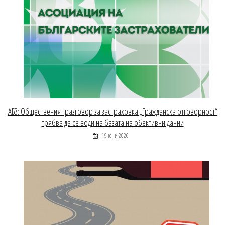
АБЗ: Общественият разговор за застраховка „Гражданска отговорност“
трябва да се води на базата на обективни данни
19 юни 2026