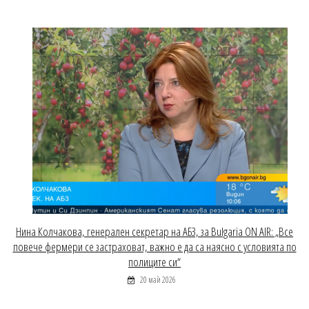
Нина Колчакова, генерален секретар на АБЗ, за Bulgaria ON AIR: „Все
повече фермери се застраховат, важно е да са наясно с условията по
полиците си“
20 май 2026