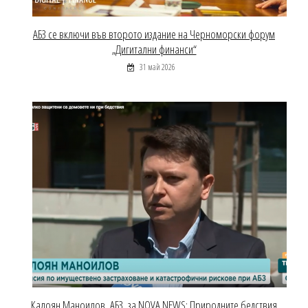
АБЗ се включи във второто издание на Черноморски форум
„Дигитални финанси“
31 май 2026
Калоян Маноилов, АБЗ, за NOVA NEWS: Природните бедствия