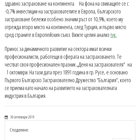
здравно застраховане на континента. На фона на свиващите се с
-0,7% инвестиции на застрахователите в Европа, българското
застраховане бележи особено значим ръст от 10,9%, което му
отрежда второ място на континента, след Турция, и първо място
сред страните в Европейския съюз. Вижте целия анализ
тук.
Принос за динамичното развитие на сектора имат всички
професионалисти, работещи в сферата на застраховането. Те
честват своя професионален празник „Деня на застрахователя“ на
1 октомври. На тази дата през 1891 година в гр. Русе, е основано
Първото Българско Застрахователно Дружество “България“, което
се приема като начало на развитието на застрахователната
индустрия в България.
30 септември 2019
Споделяне: