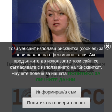
Този уебсайт използва бисквитки (cookies) за
повишаване на ефективността си. Ако
продължите да използвате този сайт, се
Евдокия Коджабашева, АБЗ, за Bulgaria ON AIR: Рискът „война“ не се
съгласявате с използването на "бисквитки".
покрива от стандартните застраховки при пътуване
Научете повече за нашата
ПОЛИТИКА ЗА
31 март 2026
ЛИЧНИТЕ ДАННИ
.
Информиран/а съм
Политика за поверителност