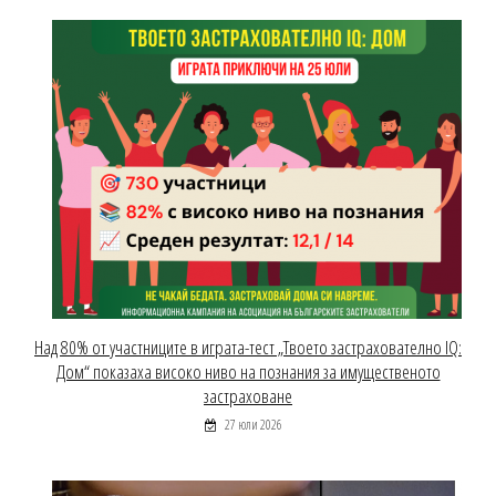
Над 80% от участниците в играта-тест „Твоето застрахователно IQ:
Дом“ показаха високо ниво на познания за имущественото
застраховане
27 юли 2026