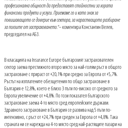
професионална общност да предоставят стойностни за хората
финансови продукти и услуги. Приемаме го и като знак за
повишаващото се доверие към сектора, за нарастващото разбиране
за ползите от застраховането.“
– коментира Константин Велев,
председател на АБЗ.
В класацията на Insurance Europe българският застрахователен
сектор заема престижното второ място за най-голям ръст в общото
застраховане с прираст от +20,1% при средно за Европа от +5,7%.
Ръстът на изплатените обезщетения по общо застраховане в
България е 12,8%, което е близо 3 пъти по-високо от средното за
Европа увеличение от +4,8%. По този показател българското
застраховане заема 4-то място сред европейските държави.
Здравното застраховане в България се развива над 5 пъти по-
интензивно, с ръст от +24,7% при среден за Европа от +4,8%. Така
страната ни се нарежда на 4-то място сред най-растящите пазари на