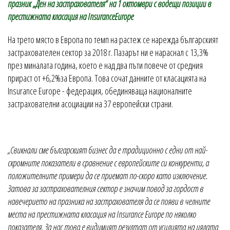
празник
„Ден на застрахователя“ на 1 октомври с водещи позиции в
престижната класация на
Insurance
Europe
На трето място в Европа по темп на растеж се нарежда българският
застрахователен сектор за 2018 г. Пазарът ни е нараснал с 13,3%
през миналата година, което е над два пъти повече от средния
прираст от +6,2%за Европа. Това сочат данните от класацията на
Insurance Europe - федерация, обединяваща националните
застрахователни асоциации на 37 европейски страни.
„Свикнали сме българският бизнес да е традиционно с едни от най-
скромните показатели в сравнение с европейските си конкуренти, а
положителните примери да се приемат по-скоро като изключение.
Затова за застрахователния сектор е значим повод за гордост в
навечерието на празника на застрахователя да се появи в челните
места на престижната класация на Insurance Europe по няколко
показателя. За нас това е видимият резултат от усилията на цялата