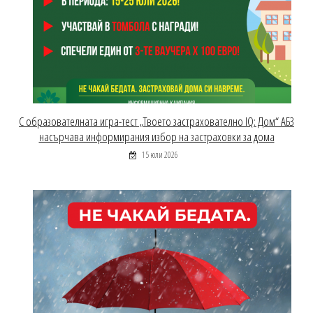
С образователната игра-тест „Твоето застрахователно IQ: Дом“ АБЗ
насърчава информирания избор на застраховки за дома
15 юли 2026