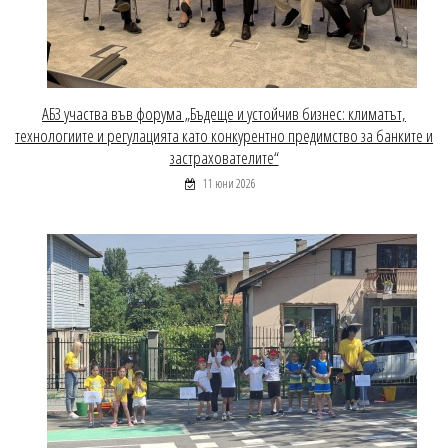
АБЗ участва във форума „Бъдеще и устойчив бизнес: климатът,
технологиите и регулацията като конкурентно предимство за банките и
застрахователите“
11 юни 2026