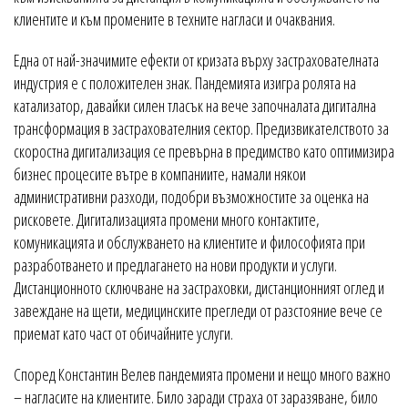
клиентите и към промените в техните нагласи и очаквания.
Една от най-значимите ефекти от кризата върху застрахователната
индустрия е с положителен знак. Пандемията изигра ролята на
катализатор, давайки силен тласък на вече започналата дигитална
трансформация в застрахователния сектор. Предизвикателството за
скоростна дигитализация се превърна в предимство като оптимизира
бизнес процесите вътре в компаниите, намали някои
административни разходи, подобри възможностите за оценка на
рисковете. Дигитализацията промени много контактите,
комуникацията и обслужването на клиентите и философията при
разработването и предлагането на нови продукти и услуги.
Дистанционното сключване на застраховки, дистанционният оглед и
завеждане на щети, медицинските прегледи от разстояние вече се
приемат като част от обичайните услуги.
Според Константин Велев пандемията промени и нещо много важно
– нагласите на клиентите. Било заради страха от заразяване, било