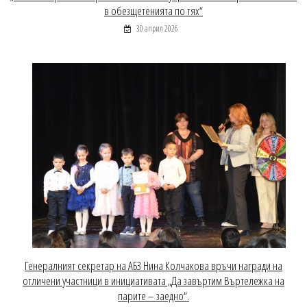
в обезщетенията по тях“
30 април 2026
Генералният секретар на АБЗ Нина Колчакова връчи награди на
отличени участници в инициативата „Да завъртим Въртележка на
парите – заедно“.