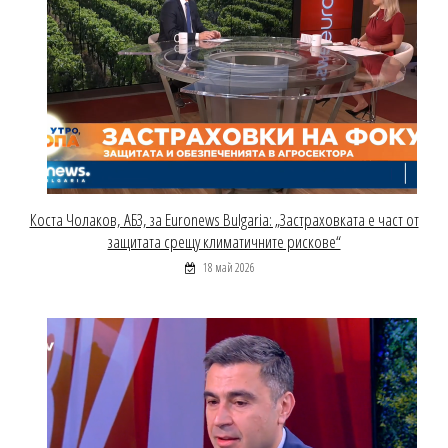
Коста Чолаков, АБЗ, за Euronews Bulgaria: „Застраховката е част от
защитата срещу климатичните рискове“
18 май 2026