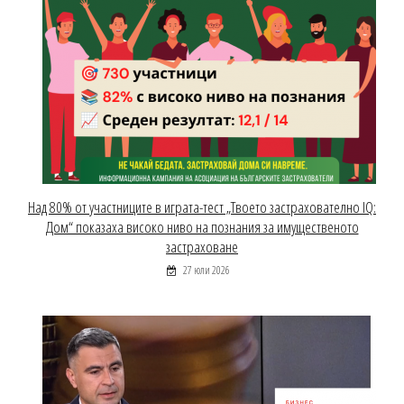
Над 80% от участниците в играта-тест „Твоето застрахователно IQ:
Дом“ показаха високо ниво на познания за имущественото
застраховане
27 юли 2026