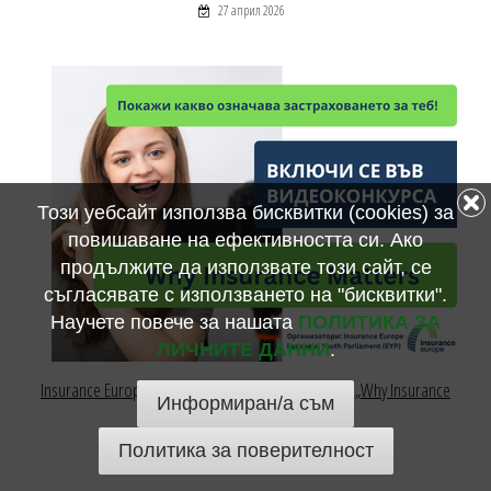
27 април 2026
Този уебсайт използва бисквитки (cookies) за
повишаване на ефективността си. Ако
продължите да използвате този сайт, се
съгласявате с използването на "бисквитки".
Научете повече за нашата
ПОЛИТИКА ЗА
ЛИЧНИТЕ ДАННИ
.
Insurance Europe с видео конкурс за млади хора: „Why Insurance
Информиран/а съм
Matters“
23 април 2026
Политика за поверителност