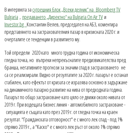
В интервюта за
сутрешния блок „Всеки делник“ на Bloomberg TV
Bulgaria
,
предаването „Директно“ на Bulgaria On Air TV
и
Investor.bg
Константин Велев, председател на АБЗ, коментира
представянето на застрахователния пазар в кризисната 2020 г. и
очерталите се тенденции в развитието му.
Той определи 2020 като много трудна година от икономическа
гледна точка, но въпреки непрекъснатите предизвикателства пред
бранша, негативните прогнози за значим спад в застраховането не
са се реализирали. Видно от резултатите за 2020 г. пазарът е останал
стабилен, като ефектът от кризата се изразява основно в задържане
на динамичното пазарно развитие на нива от предходната година.
Пазарът по общо застраховане като цяло се движи около нивата от
2019 г. При водещата бизнес линия - автомобилното застраховане -
ситуацията е същата като през 2019 г. от гледна точка на краен
резултат. "Гражданската отговорност" е с много лек спад - под 1%
спрямо 2019 г., а "Каско" е с много лек ръст от около 1% спрямо