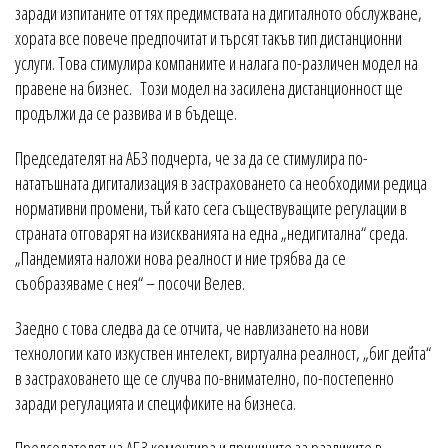
заради изпитаните от тях предимствата на дигиталното обслужване,
хората все повече предпочитат и търсят такъв тип дистанционни
услуги. Това стимулира компаниите и налага по-различен модел на
правене на бизнес. Този модел на засилена дистанционност ще
продължи да се развива и в бъдеще.
Председателят на АБЗ подчерта, че за да се стимулира по-
нататъшната дигитализация в застраховането са необходими редица
нормативни промени, тъй като сега съществуващите регулации в
страната отговарят на изискванията на една „недигитална“ среда.
„Пандемията наложи нова реалност и ние трябва да се
съобразяваме с нея“ – посочи Велев.
Заедно с това следва да се отчита, че навлизането на нови
технологии като изкуствен интелект, виртуална реалност, „биг дейта“
в застраховането ще се случва по-внимателно, по-постепенно
заради регулацията и спецификите на бизнеса.
Председателят на АБЗ коментира и причините за разликите в