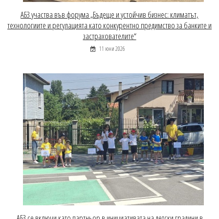
АБЗ участва във форума „Бъдеще и устойчив бизнес: климатът,
технологиите и регулацията като конкурентно предимство за банките и
застрахователите“
11 юни 2026
АБЗ се включи като партньор в инициативата на детски градини в