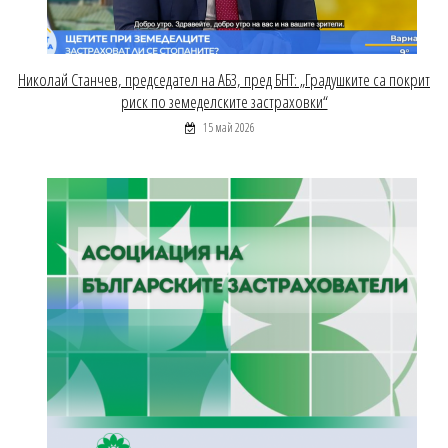
Николай Станчев, председател на АБЗ, пред БНТ: „Градушките са покрит
риск по земеделските застраховки“
15 май 2026