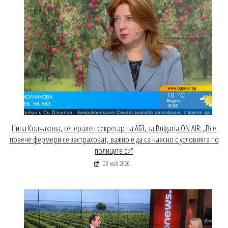
Нина Колчакова, генерален секретар на АБЗ, за Bulgaria ON AIR: „Все
повече фермери се застраховат, важно е да са наясно с условията по
полиците си“
20 май 2026