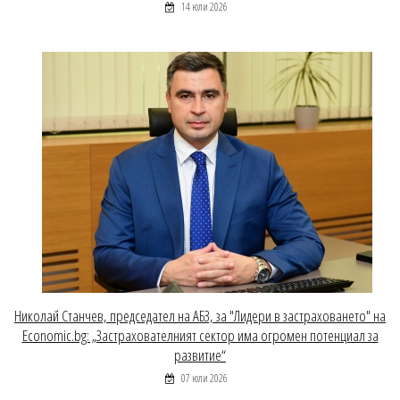
14 юли 2026
Николай Станчев, председател на АБЗ, за "Лидери в застраховането" на
Economic.bg: „Застрахователният сектор има огромен потенциал за
развитие“
07 юли 2026