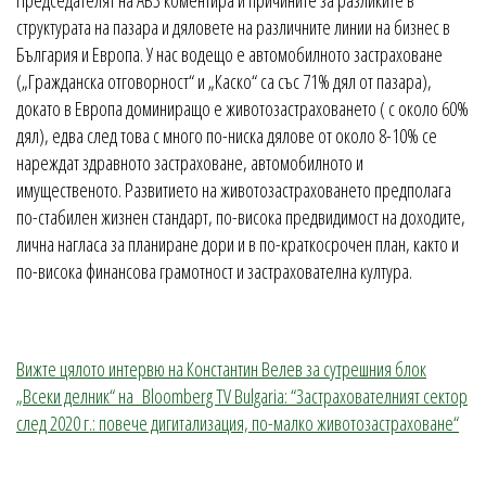
структурата на пазара и дяловете на различните линии на бизнес в
България и Европа. У нас водещо е автомобилното застраховане
(„Гражданска отговорност“ и „Каско“ са със 71% дял от пазара),
докато в Европа доминиращо е животозастраховането ( с около 60%
дял), едва след това с много по-ниска дялове от около 8-10% се
нареждат здравното застраховане, автомобилното и
имущественото. Развитието на животозастраховането предполага
по-стабилен жизнен стандарт, по-висока предвидимост на доходите,
лична нагласа за планиране дори и в по-краткосрочен план, както и
по-висока финансова грамотност и застрахователна култура.
Вижте цялото интервю на Константин Велев за сутрешния блок
„Всеки делник“ на Bloomberg TV Bulgaria: “Застрахователният сектор
след 2020 г.: повече дигитализация, по-малко животозастраховане“