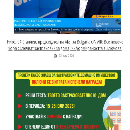
Николай Станчев, председател на АБЗ, за Bulgaria ON AIR: Все повече
хора сключват застраховки за дома, информираността е ключова
22 юли 2026