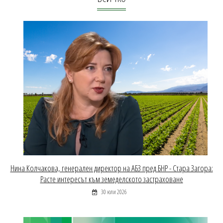
Нина Колчакова, генерален директор на АБЗ пред БНР - Стара Загора:
Расте интересът към земеделското застраховане
30 юли 2026