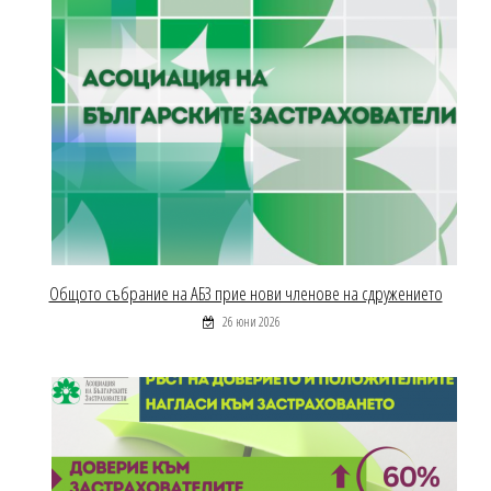
Общото събрание на АБЗ прие нови членове на сдружението
26 юни 2026