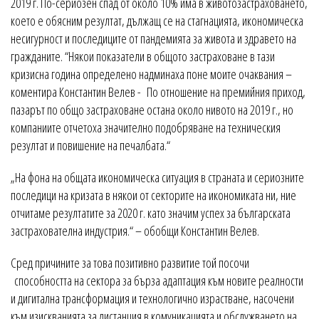
2019 г. По-сериозен спад от около 10% има в животозастраховането,
което е обясним резултат, дължащ се на стагнацията, икономическа
несигурност и последиците от пандемията за живота и здравето на
гражданите. “Някои показатели в общото застраховане в тази
кризисна година определено надминаха поне моите очаквания –
коментира Константин Велев - По отношение на премийния приход,
пазарът по общо застраховане остана около нивото на 2019 г., но
компаниите отчетоха значително подобряване на техническия
резултат и повишение на печалбата.“
„На фона на общата икономическа ситуация в страната и сериозните
последици на кризата в някои от секторите на икономиката ни, ние
отчитаме резултатите за 2020 г. като значим успех за българската
застрахователна индустрия.“ – обобщи Константин Велев.
Сред причините за това позитивно развитие той посочи
способността на сектора за бърза адаптация към новите реалности
и дигитална трансформация и технологично израстване, насочени
към изискванията за дистанция в комуникацията и обслужването на