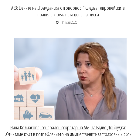
АБЗ: Цените на „Гражданска отговорност“ следват европейските
правила и реалната цена на риска
11 май 2026
Нина Колчакова, генерален секретар на АБЗ, за Радио Добруджа:
„Отчитаме ръст в потреблението на имуществените застраховки и скок