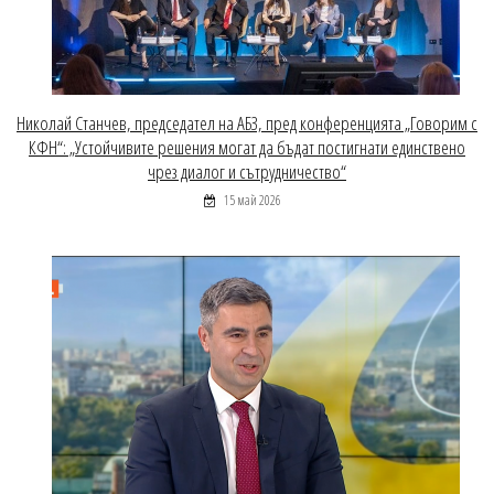
Николай Станчев, председател на АБЗ, пред конференцията „Говорим с
КФН“: „Устойчивите решения могат да бъдат постигнати единствено
чрез диалог и сътрудничество“
15 май 2026