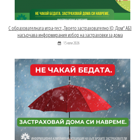
С образователната игра-тест „Твоето застрахователно IQ: Дом“ АБЗ
насърчава информирания избор на застраховки за дома
15 юли 2026