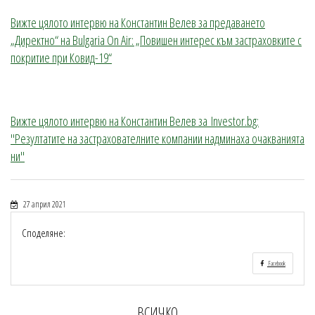
Вижте цялото интервю на Константин Велев за предаването
„Директно“ на Bulgaria On Air: „Повишен интерес към застраховките с
покритие при Ковид-19“
Вижте цялото интервю на Константин Велев за Investor.bg:
"Резултатите на застрахователните компании надминаха очакванията
ни"
27 април 2021
Споделяне:
Facebook
ВСИЧКО