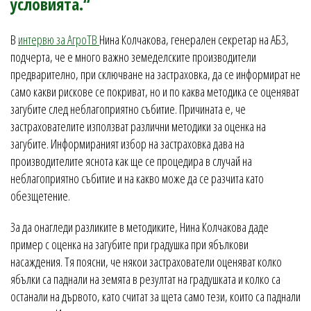
условията.“
В
интервю за АгроТВ
Нина Колчакова, генерален секретар на АБЗ,
подчерта, че е много важно земеделските производители
предварително, при сключване на застраховка, да се информират не
само какви рискове се покриват, но и по каква методика се оценяват
загубите след неблагоприятно събитие. Причината е, че
застрахователите използват различни методики за оценка на
загубите. Информираният избор на застраховка дава на
производителите яснота как ще се процедира в случай на
неблагоприятно събитие и на какво може да се разчита като
обезщетение.
За да онагледи разликите в методиките, Нина Колчакова даде
пример с оценка на загубите при градушка при ябълкови
насаждения. Тя поясни, че някои застрахователи оценяват колко
ябълки са паднали на земята в резултат на градушката и колко са
останали на дървото, като считат за щета само тези, които са паднали