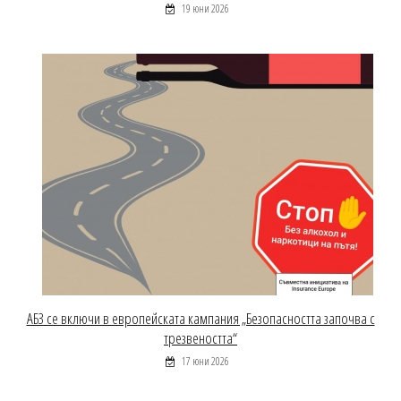
19 юни 2026
АБЗ се включи в европейската кампания „Безопасността започва с
трезвеността“
17 юни 2026