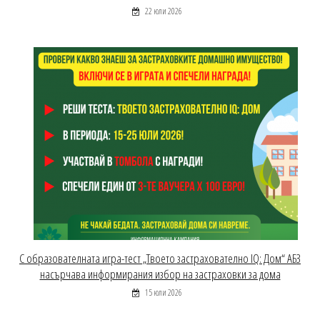
22 юли 2026
С образователната игра-тест „Твоето застрахователно IQ: Дом“ АБЗ
насърчава информирания избор на застраховки за дома
15 юли 2026