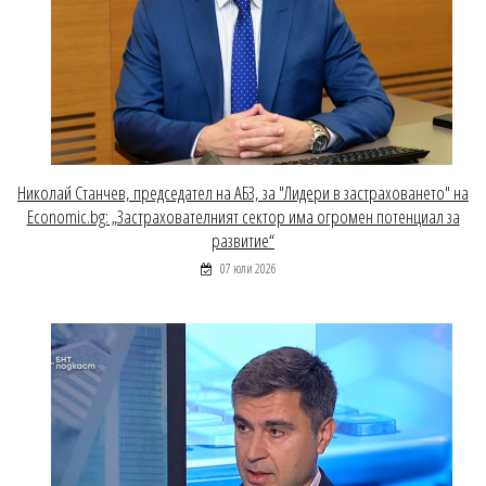
Николай Станчев, председател на АБЗ, за "Лидери в застраховането" на
Economic.bg: „Застрахователният сектор има огромен потенциал за
развитие“
07 юли 2026