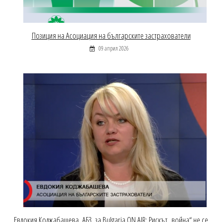
Позиция на Асоциация на българските застрахователи
09 април 2026
Евдокия Коджабашева, АБЗ, за Bulgaria ON AIR: Рискът „война“ не се