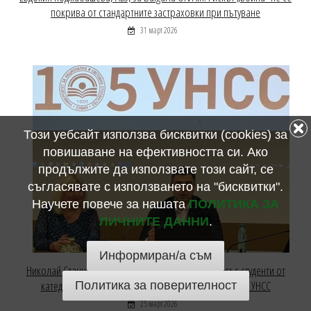
покрива от стандартните застраховки при пътуване
31 март 2026
Този уебсайт използва бисквитки (cookies) за
повишаване на ефективността си. Ако
продължите да използвате този сайт, се
съгласявате с използването на "бисквитки".
Научете повече за нашата
ПОЛИТИКА ЗА
ЛИЧНИТЕ ДАННИ
.
Информиран/а съм
Николай Станчев, председател на АБЗ се срещна със студенти от
катедра „Човешки ресурси и социална защита“ към УНСС
Политика за поверителност
25 март 2026