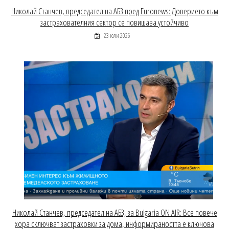
Николай Станчев, председател на АБЗ пред Euronews: Доверието към
застрахователния сектор се повишава устойчиво
23 юли 2026
Николай Станчев, председател на АБЗ, за Bulgaria ON AIR: Все повече
хора сключват застраховки за дома, информираността е ключова