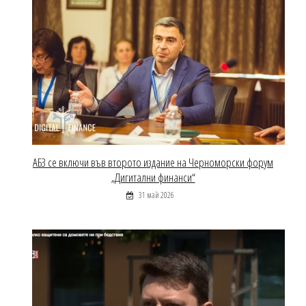
АБЗ се включи във второто издание на Черноморски форум
„Дигитални финанси“
31 май 2026