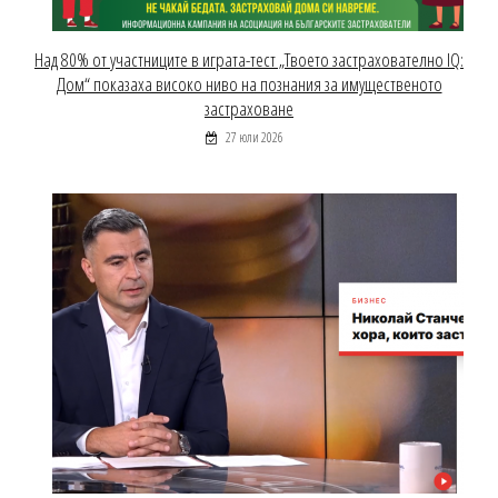
Над 80% от участниците в играта-тест „Твоето застрахователно IQ:
Дом“ показаха високо ниво на познания за имущественото
застраховане
27 юли 2026