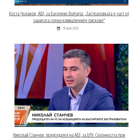
Коста Чолаков, АБЗ, за Euronews Bulgaria: „Застраховката е част от
защитата срещу климатичните рискове“
18 май 2026
Николай Станчев, председател на АБЗ, за bTV: Сезонността при