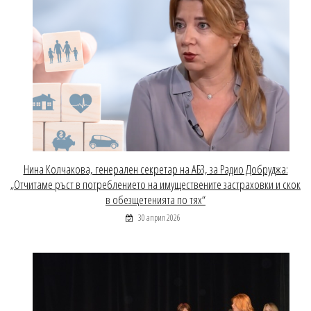
Нина Колчакова, генерален секретар на АБЗ, за Радио Добруджа:
„Отчитаме ръст в потреблението на имуществените застраховки и скок
в обезщетенията по тях“
30 април 2026