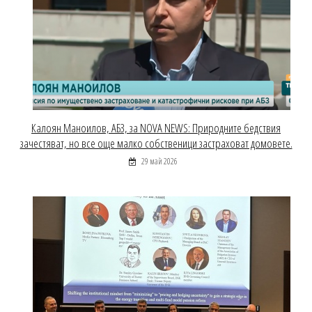
Калоян Маноилов, АБЗ, за NOVA NEWS: Природните бедствия
зачестяват, но все още малко собственици застраховат домовете.
29 май 2026