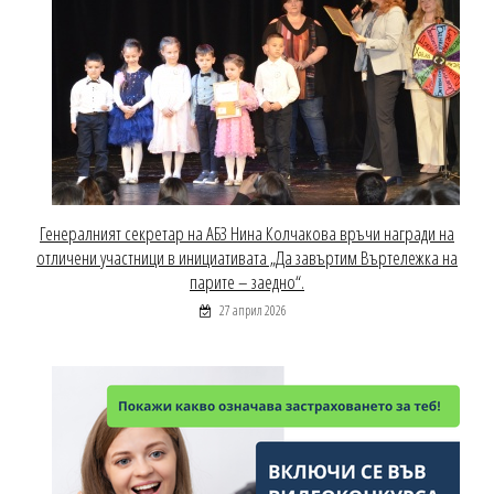
Генералният секретар на АБЗ Нина Колчакова връчи награди на
отличени участници в инициативата „Да завъртим Въртележка на
парите – заедно“.
27 април 2026