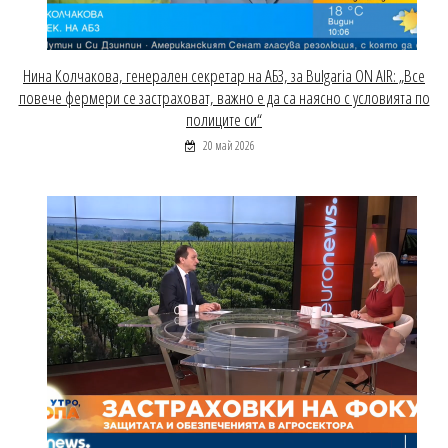
Нина Колчакова, генерален секретар на АБЗ, за Bulgaria ON AIR: „Все
повече фермери се застраховат, важно е да са наясно с условията по
полиците си“
20 май 2026