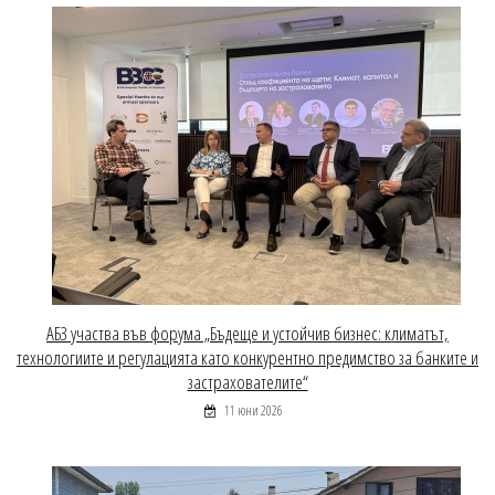
АБЗ участва във форума „Бъдеще и устойчив бизнес: климатът,
технологиите и регулацията като конкурентно предимство за банките и
застрахователите“
11 юни 2026