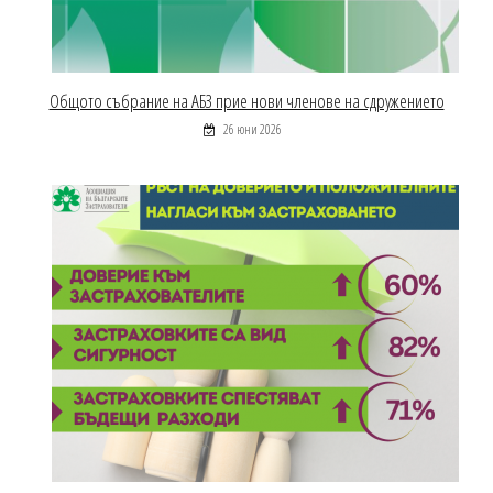
Общото събрание на АБЗ прие нови членове на сдружението
26 юни 2026