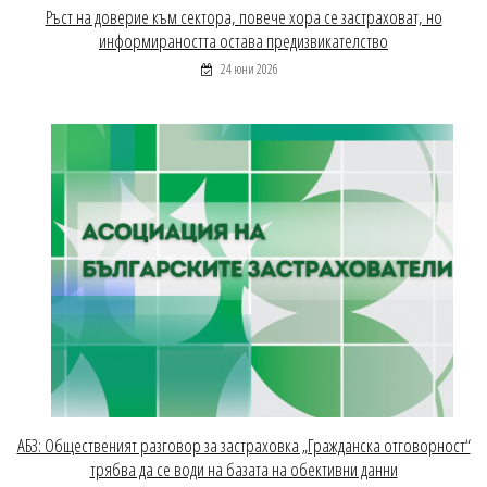
Ръст на доверие към сектора, повече хора се застраховат, но
информираността остава предизвикателство
24 юни 2026
АБЗ: Общественият разговор за застраховка „Гражданска отговорност“
трябва да се води на базата на обективни данни