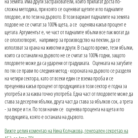
на земята. Има други застрахователи, които прилагат доста по-
сложна методика, при която се оценяват щетите и по падналите
плодове, и по тези на дървото. В този вариант падналите на земята
подове не се считат за 100% щета, а се оценява какъв процент е
щетата. Аргументът е, че част от падналите ябълки все пак могат да
се оползотворят, например за производство на пектин, да се
използват за храна на животни и други. В същото време, тези ябълки,
които са останали на дървото не се считат за 100% годни, защото
плодовете може да са ударени от градушката. Оценката на загубите
по тях се прави по следния метод - короната на дървото се разделя
на четири сектора, като от всеки един се взема проба и се
преценява какъв процент от продукцията в този сектор е годна за
употреба и за каква точно употреба. Една част от плодовете може да
става за десертни ябълки, друга част да става за ябълков сок, а трета
- за пюре и т.н. По този начин се оценява процента на щета и по
продукцията, която е останала на дървото.
Вижте целия коментар на Нина Колчакова, генерален секретар на