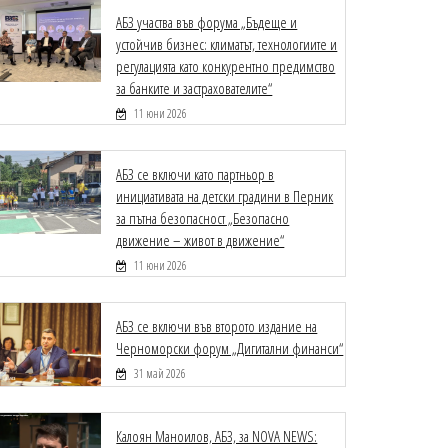
АБЗ участва във форума „Бъдеще и
устойчив бизнес: климатът, технологиите и
регулацията като конкурентно предимство
за банките и застрахователите“
11 юни 2026
АБЗ се включи като партньор в
инициативата на детски градини в Перник
за пътна безопасност „Безопасно
движение – живот в движение“
11 юни 2026
АБЗ се включи във второто издание на
Черноморски форум „Дигитални финанси“
31 май 2026
Калоян Маноилов, АБЗ, за NOVA NEWS: