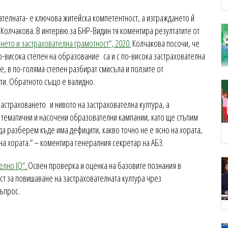
вателната- е ключова житейска компетентност, а изграждането й
Колчакова. В интервю за БНР-Видин тя коментира резултатите от
нето и застрахователна грамотност“, 2020.
Колчакова посочи, че
о-висока степен на образование са и с по-висока застрахователна
е, в по-голяма степен разбират смисъла и ползите от
кти. Обратното също е валидно.
астраховането и нивото на застрахователна култура, а
м тематични и насочени образователни кампании, като ще стъпим
да разберем къде има дефицити, какво точно не е ясно на хората,
на хората.“ – коментира генералния секретар на АБЗ.
елно IQ“.
Освен проверка и оценка на базовите познания в
ст за повишаване на застрахователната култура чрез
ъпрос.