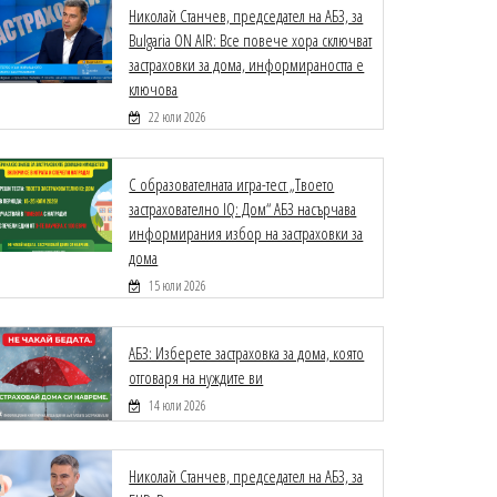
Николай Станчев, председател на АБЗ, за
Bulgaria ON AIR: Все повече хора сключват
застраховки за дома, информираността е
ключова
22 юли 2026
С образователната игра-тест „Твоето
застрахователно IQ: Дом“ АБЗ насърчава
информирания избор на застраховки за
дома
15 юли 2026
АБЗ: Изберете застраховка за дома, която
отговаря на нуждите ви
14 юли 2026
Николай Станчев, председател на АБЗ, за