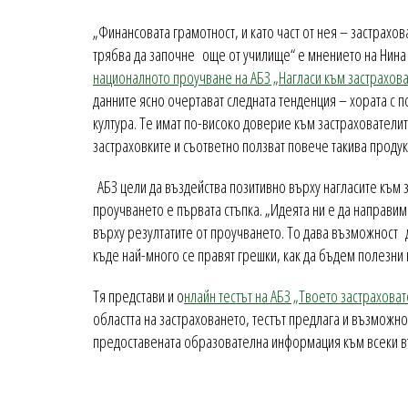
„Финансовата грамотност, и като част от нея – застрахо
трябва да започне още от училище“ е мнението на Нина 
националното проучване на АБЗ „Нагласи към застрахова
данните ясно очертават следната тенденция – хората с п
култура. Те имат по-високо доверие към застрахователит
застраховките и съответно ползват повече такива проду
АБЗ цели да въздейства позитивно върху нагласите към з
проучването е първата стъпка. „Идеята ни е да направи
върху резултатите от проучването. То дава възможност 
къде най-много се правят грешки, как да бъдем полезни 
Тя представи и о
нлайн тестът на АБЗ „Твоето застраховат
областта на застраховането, тестът предлага и възможно
предоставената образователна информация към всеки в