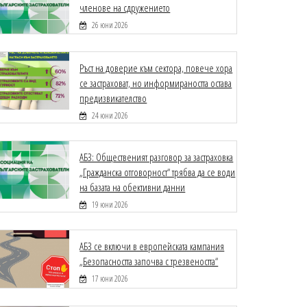
членове на сдружението
26 юни 2026
Ръст на доверие към сектора, повече хора
се застраховат, но информираността остава
предизвикателство
24 юни 2026
АБЗ: Общественият разговор за застраховка
„Гражданска отговорност“ трябва да се води
на базата на обективни данни
19 юни 2026
АБЗ се включи в европейската кампания
„Безопасността започва с трезвеността“
17 юни 2026