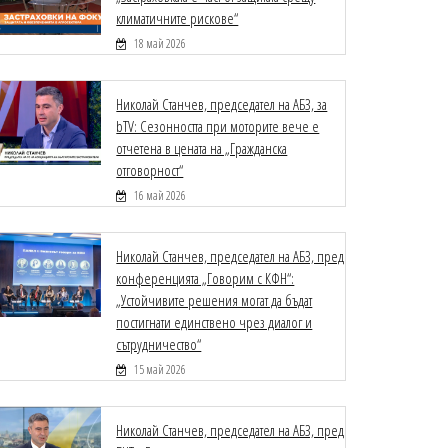
климатичните рискове“
18 май 2026
Николай Станчев, председател на АБЗ, за
bTV: Сезонността при моторите вече е
отчетена в цената на „Гражданска
отговорност“
16 май 2026
Николай Станчев, председател на АБЗ, пред
конференцията „Говорим с КФН“:
„Устойчивите решения могат да бъдат
постигнати единствено чрез диалог и
сътрудничество“
15 май 2026
Николай Станчев, председател на АБЗ, пред