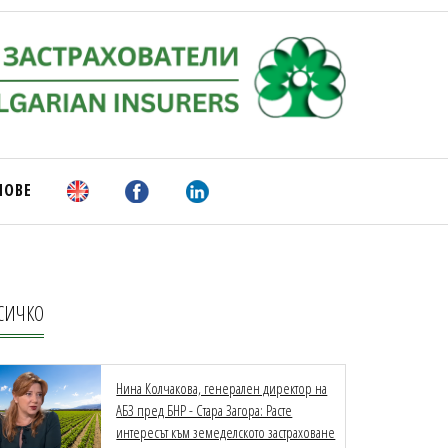
НОВЕ
СИЧКО
Нина Колчакова, генерален директор на
АБЗ пред БНР - Стара Загора: Расте
интересът към земеделското застраховане