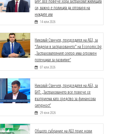
БНР: Все повече хора застраховат жилищата
си, важно е полицата да отговаря на
нуждите им
14 юли 2026
Николай Станчев, председател на АБЗ, за
"Лидери в застраховането" на Economic.bg:
„Застрахователният сектор има огромен
потенциал за развитие“
07 юли 2026
Николай Станчев, председател на АБЗ, за
БНТ: „Застраховането все повече се
възприема като средство за финансова
сигурност“
29 юни 2026
Общото събрание на АБЗ прие нови