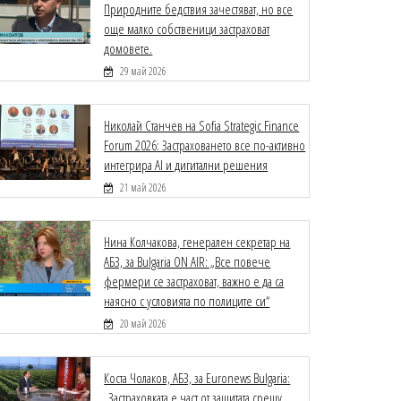
Природните бедствия зачестяват, но все
още малко собственици застраховат
домовете.
29 май 2026
Николай Станчев на Sofia Strategic Finance
Forum 2026: Застраховането все по-активно
интегрира AI и дигитални решения
21 май 2026
Нина Колчакова, генерален секретар на
АБЗ, за Bulgaria ON AIR: „Все повече
фермери се застраховат, важно е да са
наясно с условията по полиците си“
20 май 2026
Коста Чолаков, АБЗ, за Euronews Bulgaria:
„Застраховката е част от защитата срещу