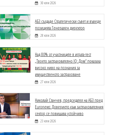
30 юли 2026
АБЗ създаде Стратегически съвет и въведе
позицията Генерален директор
28 юли 2026
Над 80% от участниците в играта-тест
„Твоето застрахователно IQ: Дом“ показаха
високо ниво на познания за
имущественото застраховане
27 юли 2026
Николай Станчев, председател на АБЗ пред
Euronews: Доверието към застрахователния
сектор се повишава устойчиво
23 юли 2026