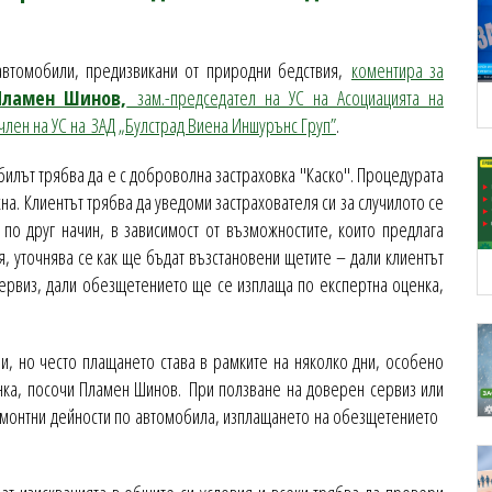
автомобили, предизвикани от природни бедствия,
коментира за
Пламен Шинов,
зам.-председател на УС на Асоциацията на
член на УС на ЗАД „Булстрад Виена Иншурънс Груп”
.
билът трябва да е с доброволна застраховка "Каско". Процедурата
а. Клиентът трябва да уведоми застрахователя си за случилото се
по друг начин, в зависимост от възможностите, които предлага
, уточнява се как ще бъдат възстановени щетите – дали клиентът
сервиз, дали обезщетението ще се изплаща по експертна оценка,
и, но често плащането става в рамките на няколко дни, особено
нка, посочи Пламен Шинов. При ползване на доверен сервиз или
ремонтни дейности по автомобила, изплащането на обезщетението