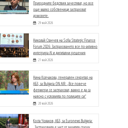
Природните бедствия зачестяват, но все
още малко собственици застраховат
домовете.
29 май 2026
Николай Станчев на Sofia Strategic Finance
Forum 2026: Застраховането все по-активно
интегрира AI и дигитални решения
21 май 2026
Нина Колчакова, генерален секретар на
АБЗ, за Bulgaria ON AIR: „Все повече
фермери се застраховат, важно е да са
наясно с условията по полиците си“
20 май 2026
Коста Чолаков, АБЗ, за Euronews Bulgaria:
„Застраховката е част от защитата срещу