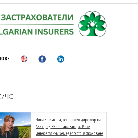
НОВЕ
СИЧКО
Нина Колчакова, генерален директор на
АБЗ пред БНР - Стара Загора: Расте
интересът към земеделското застраховане