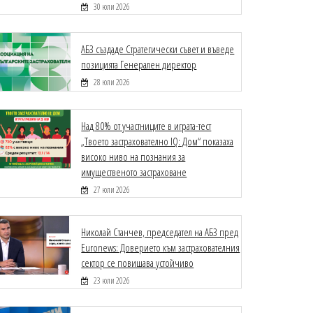
30 юли 2026
АБЗ създаде Стратегически съвет и въведе
позицията Генерален директор
28 юли 2026
Над 80% от участниците в играта-тест
„Твоето застрахователно IQ: Дом“ показаха
високо ниво на познания за
имущественото застраховане
27 юли 2026
Николай Станчев, председател на АБЗ пред
Euronews: Доверието към застрахователния
сектор се повишава устойчиво
23 юли 2026