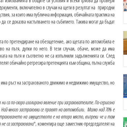
ат изискванията в общите си условия и всеки трябва да провери
о документи, включително в случаи на щети в резултат на природни
ствия, за които има публична информация, обичайната практика на
о да се доказва настъпването на събитието. Такива могат да бъдат
ата по претендиране на обезщетение, ако щетата по автомобила е
во на пътя, дупки по него. В тези случаи, обаче, може да има
ката на пътя и съответно не са изпълнили задълженията си. След
ателят обичайно регресира претенцията към община, пътна служба
има ръст на застрахованото движимо и недвижимо имущество, но
 ни са по-скоро изолирано явление при засрахователите. По-сериозно
 Най-много застраховки се правят на автомобили. Малко над 70% е
страховането на имуществото е на второ място, въпреки че и там
 не са застраховани
", коментира още заместник-председателят на