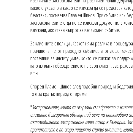
Различните застрахователи по различен начин дефинир
какво е указано и какво се изисква да се представи кат
бедствия, посъветва Пламен Шинов. При събития или бед
застрахователите е да не се изискват документи, с коит
изискани, ако става въпрос за изолирано събитие.
За клиентите с полици „Каско“ няма разлика в процедур
причинена не от природно събитие, а от лошо качест
последици за институциите, които се грижат за поддръж
като изплатят обезщетението на своя клиент, застрахов
и т.н.
Според Пламен Шинов след подобни природни бедствия 
то е за кратък период от време.
"
Застраховките, които са свързани със здравето и живота
внимание българинът обръща най-вече на автомобила си.
автомобилното застраховане като пазар в България. За
проникването е по-скоро нищожно спрямо имотите, които