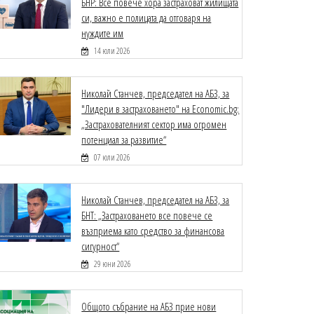
БНР: Все повече хора застраховат жилищата
си, важно е полицата да отговаря на
нуждите им
14 юли 2026
Николай Станчев, председател на АБЗ, за
"Лидери в застраховането" на Economic.bg:
„Застрахователният сектор има огромен
потенциал за развитие“
07 юли 2026
Николай Станчев, председател на АБЗ, за
БНТ: „Застраховането все повече се
възприема като средство за финансова
сигурност“
29 юни 2026
Общото събрание на АБЗ прие нови