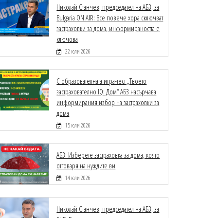
Николай Станчев, председател на АБЗ, за
Bulgaria ON AIR: Все повече хора сключват
застраховки за дома, информираността е
ключова
22 юли 2026
С образователната игра-тест „Твоето
застрахователно IQ: Дом“ АБЗ насърчава
информирания избор на застраховки за
дома
15 юли 2026
АБЗ: Изберете застраховка за дома, която
отговаря на нуждите ви
14 юли 2026
Николай Станчев, председател на АБЗ, за