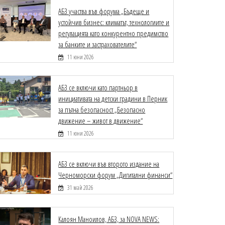
АБЗ участва във форума „Бъдеще и
устойчив бизнес: климатът, технологиите и
регулацията като конкурентно предимство
за банките и застрахователите“
11 юни 2026
АБЗ се включи като партньор в
инициативата на детски градини в Перник
за пътна безопасност „Безопасно
движение – живот в движение“
11 юни 2026
АБЗ се включи във второто издание на
Черноморски форум „Дигитални финанси“
31 май 2026
Калоян Маноилов, АБЗ, за NOVA NEWS: