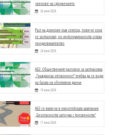
членове на сдружението
26 юни 2026
Ръст на доверие към сектора, повече хора
се застраховат, но информираността остава
предизвикателство
24 юни 2026
АБЗ: Общественият разговор за застраховка
„Гражданска отговорност“ трябва да се води
на базата на обективни данни
19 юни 2026
АБЗ се включи в европейската кампания
„Безопасността започва с трезвеността“
17 юни 2026