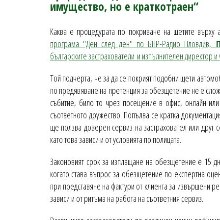
имущество, но е краткотраен“
Каква е процедурата по покриване на щетите върху 
програма "Ден след ден" по БНР-Радио Пловдив,
българските застрахователи и изпълнителен директор и 
Той подчерта, че за да се покрият подобни щети автомо
по предявяване на претенция за обезщетение не е сложн
събитие, било то чрез посещение в офис, онлайн или 
съответното дружество. Попълва се кратка документация
ще ползва доверен сервиз на застраховател или друг 
като това зависи и от условията по полицата.
Законовият срок за изплащане на обезщетение е 15 дн
когато става въпрос за обезщетение по експертна оце
при представяне на фактури от клиента за извършени 
зависи и от ритъма на работа на съответния сервиз.