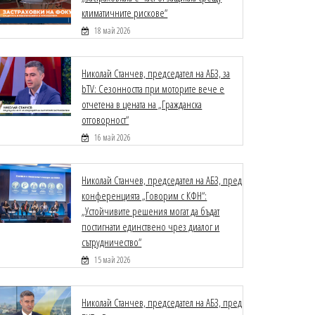
климатичните рискове“
18 май 2026
Николай Станчев, председател на АБЗ, за
bTV: Сезонността при моторите вече е
отчетена в цената на „Гражданска
отговорност“
16 май 2026
Николай Станчев, председател на АБЗ, пред
конференцията „Говорим с КФН“:
„Устойчивите решения могат да бъдат
постигнати единствено чрез диалог и
сътрудничество“
15 май 2026
Николай Станчев, председател на АБЗ, пред