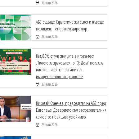
30 юли 2026
АБЗ създаде Стратегически съвет и въведе
позицията Генерален директор
28 юли 2026
Над 80% от участниците в играта-тест
„Твоето застрахователно IQ: Дом“ показаха
високо ниво на познания за
имущественото застраховане
27 юли 2026
Николай Станчев, председател на АБЗ пред
Euronews: Доверието към застрахователния
сектор се повишава устойчиво
23 юли 2026