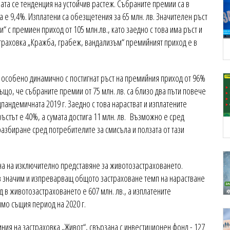
ата се тенденция на устойчив растеж. Събраните премии са в
а е 9,4%. Изплатени са обезщетения за 65 млн. лв. Значителен ръст
“ с премиен приход от 105 млн.лв., като заедно с това има ръст и
страховка „Кражба, грабеж, вандализъм“ премийният приход е в
е особено динамично с постигнат ръст на премийния приход от 96%
ъщо, че събраните премии от 75 млн. лв. са близо два пъти повече
пандемичната 2019 г. Заедно с това нарастват и изплатените
ъстът е 40%, а сумата достига 11 млн. лв. Възможно е сред
разбиране сред потребителите за смисъла и ползата от тази
ина на изключително представяне за животозастраховането.
къв значим и изпреварващ общото застраховане темп на нарастване
 в животозастраховането е 607 млн. лв., а изплатените
ямо същия период на 2020 г.
ния на застраховка „Живот“, свързана с инвестиционен фонд - 127