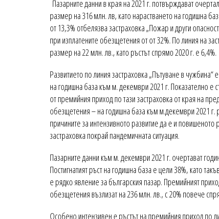
Пазарните данни в края на 2021 г. потвърждават очертал
размер на 316 млн. лв, като нарастването на годишна баз
от 13,3% отбелязва застраховка „Пожар и други опасности
при изплатените обезщетения от от 32%. По линия на за
размер на 22 млн. лв., като ръстът спрямо 2020 г. е 6,4%.
Развитието по линия застраховка „Пътуване в чужбина“ 
на годишна база към м. декември 2021 г. Показателно е с
от премийния приход по тази застраховка от края на пред
обезщетения – на годишна база към м.декември 2021 г. р
причините за интензивното развитие да е и повишеното 
застраховка покрай пандемичната ситуация.
Пазарните данни към м. декември 2021 г. очертават год
Постигнатият ръст на годишна база е цели 38%, като та
е рядко явление за българския пазар. Премийният приход
обезщетения възлизат на 236 млн. лв., с 20% повече спр
Особено интензивен е ръстът на премийния приход по ли