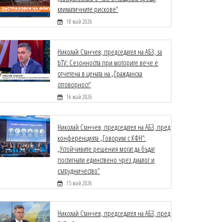
климатичните рискове“
18 май 2026
Николай Станчев, председател на АБЗ, за
bTV: Сезонността при моторите вече е
отчетена в цената на „Гражданска
отговорност“
16 май 2026
Николай Станчев, председател на АБЗ, пред
конференцията „Говорим с КФН“:
„Устойчивите решения могат да бъдат
постигнати единствено чрез диалог и
сътрудничество“
15 май 2026
Николай Станчев, председател на АБЗ, пред