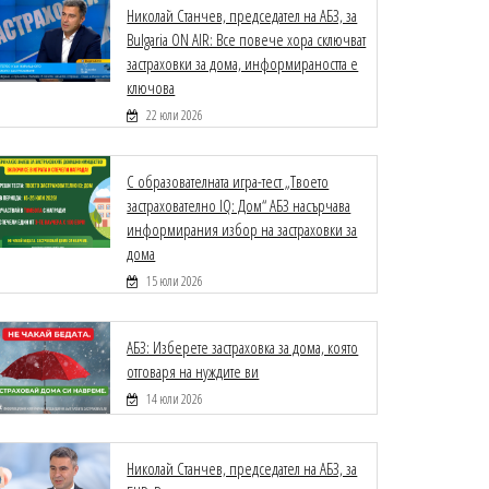
Николай Станчев, председател на АБЗ, за
Bulgaria ON AIR: Все повече хора сключват
застраховки за дома, информираността е
ключова
22 юли 2026
С образователната игра-тест „Твоето
застрахователно IQ: Дом“ АБЗ насърчава
информирания избор на застраховки за
дома
15 юли 2026
АБЗ: Изберете застраховка за дома, която
отговаря на нуждите ви
14 юли 2026
Николай Станчев, председател на АБЗ, за