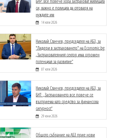
БНР: Все повече хора застраховат жилищата
си, важно е полицата да отговаря на
нуждите им
14 юли 2026
Николай Станчев, председател на АБЗ, за
"Лидери в застраховането" на Economic.bg:
„Застрахователният сектор има огромен
потенциал за развитие“
07 юли 2026
Николай Станчев, председател на АБЗ, за
БНТ: „Застраховането все повече се
възприема като средство за финансова
сигурност“
29 юни 2026
Общото събрание на АБЗ прие нови