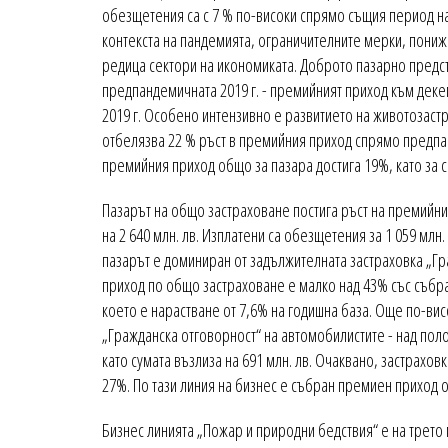
обезщетения са с 7 % по-високи спрямо същия период на 2
контекста на пандемията, ограничителните мерки, пониж
редица сектори на икономиката. Доброто пазарно предст
предпандемичната 2019 г. - премийният приход към деке
2019 г. Особено интензивно е развитието на животозастра
отбелязва 22 % ръст в премийния приход спрямо предпан
премийния приход общо за пазара достига 19%, като за ср
Пазарът на общо застраховане постига ръст на премийния
на 2 640 млн. лв. Изплатени са обезщетения за 1 059 млн
пазарът е доминиран от задължителната застраховка „Гр
приход по общо застраховане е малко над 43% със събран
което е нарастване от 7,6% на годишна база. Още по-ви
„Гражданска отговорност“ на автомобилистите - над пол
като сумата възлиза на 691 млн. лв. Очаквано, застрахов
27%. По тази линия на бизнес е събран премиен приход от
Бизнес линията „Пожар и природни бедствия“ е на трето