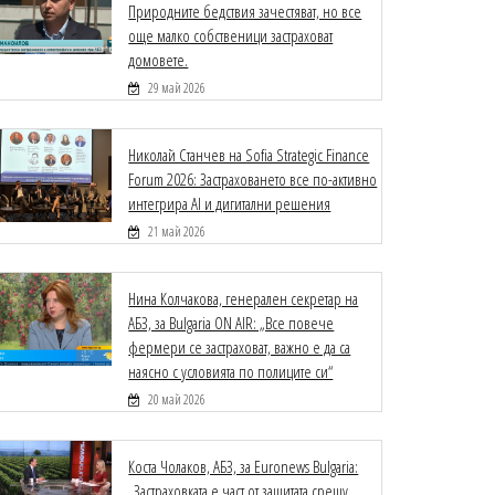
Природните бедствия зачестяват, но все
още малко собственици застраховат
домовете.
29 май 2026
Николай Станчев на Sofia Strategic Finance
Forum 2026: Застраховането все по-активно
интегрира AI и дигитални решения
21 май 2026
Нина Колчакова, генерален секретар на
АБЗ, за Bulgaria ON AIR: „Все повече
фермери се застраховат, важно е да са
наясно с условията по полиците си“
20 май 2026
Коста Чолаков, АБЗ, за Euronews Bulgaria:
„Застраховката е част от защитата срещу