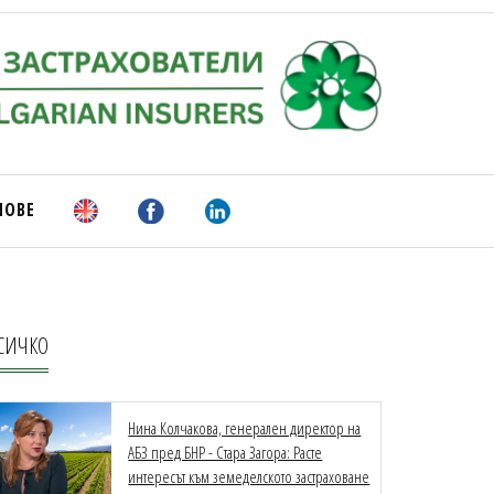
НОВЕ
СИЧКО
Нина Колчакова, генерален директор на
АБЗ пред БНР - Стара Загора: Расте
интересът към земеделското застраховане