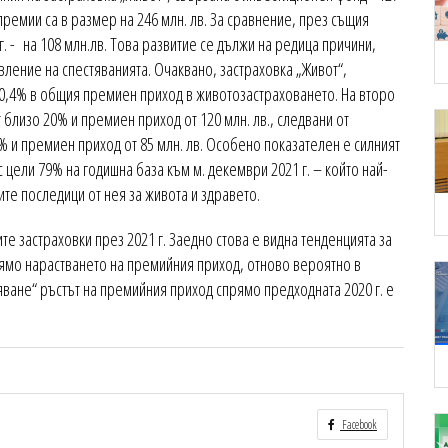
премии са в размер на 246 млн. лв. За сравнение, през същия
0 г. - на 108 млн.лв. Това развитие се дължи на редица причини,
вление на спестяванията. Очаквано, застраховка „Живот“,
40,4% в общия премиен приход в животозастраховането. На второ
 близо 20% и премиен приход от 120 млн. лв., следвани от
4% и премиен приход от 85 млн. лв. Особено показателен е силният
 цели 79% на годишна база към м. декември 2021 г. – който най-
ите последици от нея за живота и здравето.
те застраховки през 2021 г. Заедно стова е видна тенденцията за
ямо нарастването на премийния приход, отново вероятно в
яване“ ръстът на премийния приход спрямо предходната 2020 г. е
Facebook