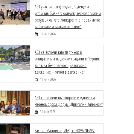
АБЗ участва във форума „Бъдеще и
устойчив бизнес: климатът, технологиите и
регулацията като конкурентно предимство
за банките и застрахователите“
11 юни 2026
АБЗ се включи като партньор в
инициативата на детски градини в Перник
за пътна безопасност „Безопасно
движение – живот в движение“
11 юни 2026
АБЗ се включи във второто издание на
Черноморски форум „Дигитални финанси“
31 май 2026
Калоян Маноилов, АБЗ, за NOVA NEWS: