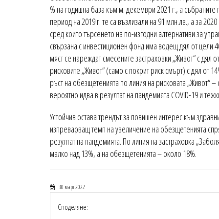
% на годишна база към м. декември 2021 г., а събраните 
период на 2019 г. те са възлизали на 91 млн.лв., а за 202
сред които търсенето на по-изгодни алтернативи за упра
свързана с инвестиционен фонд има водещ дял от цели 
мяст се нареждат смесените застраховки „Живот“ с дял от
рисковите „Живот“ (само с покрит риск смърт) с дял от 1
ръст на обезщетенията по линия на рисковата „Живот“ – с
вероятно идва в резултат на пандемията COVID-19 и тежк
Устойчив остава трендът за повишен интерес към здравни
изпреварващ темп на увеличение на обезщетенията спр
резултат на пандемията. По линия на застраховка „Забол
малко над 13%, а на обезщетенията – около 18%.
30 март 2022
Споделяне: