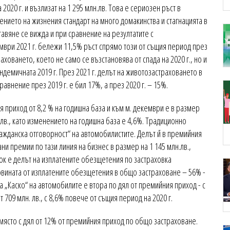
020 г. и възлизат на 1 295 млн.лв. Това е сериозен ръст в
ението на жизнения стандарт на много домакинства и стагнацията в
авяне се вижда и при сравнение на резултатите с
мври 2021 г. бележи 11,5% ръст спрямо този от същия период през
ховането, което не само се възстановява от спада на 2020 г., но и
демичната 2019 г. През 2021 г. делът на животозастраховането в
авнение през 2019 г. е бил 17%, а през 2020 г. – 15%.
 приход от 8,2 % на годишна база и към м. декември е в размер
. лв., като изменението на годишна база е 4,6%. Традиционно
ажданска отговорност“ на автомобилистите. Делът й в премийния
и премии по тази линия на бизнес в размер на 1 145 млн.лв.,
сок е делът на изплатените обезщетения по застраховка
овината от изплатените обезщетения в общо застраховане – 56% -
ка „Каско“ на автомобилите е втора по дял от премийния приход - с
 709 млн. лв., с 8,6% повече от същия период на 2020 г.
 място с дял от 12% от премийния приход по общо застраховане.