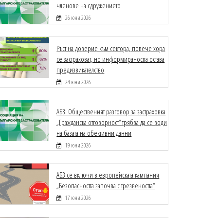
членове на сдружението
26 юни 2026
Ръст на доверие към сектора, повече хора
се застраховат, но информираността остава
предизвикателство
24 юни 2026
АБЗ: Общественият разговор за застраховка
„Гражданска отговорност“ трябва да се води
на базата на обективни данни
19 юни 2026
АБЗ се включи в европейската кампания
„Безопасността започва с трезвеността“
17 юни 2026