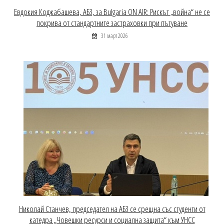
Евдокия Коджабашева, АБЗ, за Bulgaria ON AIR: Рискът „война“ не се
покрива от стандартните застраховки при пътуване
31 март 2026
Николай Станчев, председател на АБЗ се срещна със студенти от
катедра „Човешки ресурси и социална защита“ към УНСС