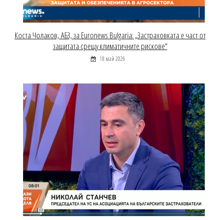
Коста Чолаков, АБЗ, за Euronews Bulgaria: „Застраховката е част от
защитата срещу климатичните рискове“
18 май 2026