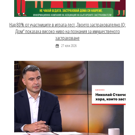
Над 80% от участниците в играта-тест „Твоето застрахователно IQ:
Дом“ показаха високо ниво на познания за имущественото
застраховане
27 юли 2026