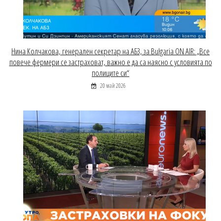
Нина Колчакова, генерален секретар на АБЗ, за Bulgaria ON AIR: „Все
повече фермери се застраховат, важно е да са наясно с условията по
полиците си“
20 май 2026