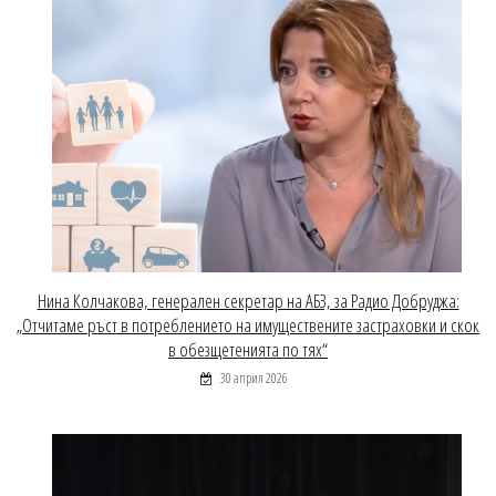
Нина Колчакова, генерален секретар на АБЗ, за Радио Добруджа:
„Отчитаме ръст в потреблението на имуществените застраховки и скок
в обезщетенията по тях“
30 април 2026