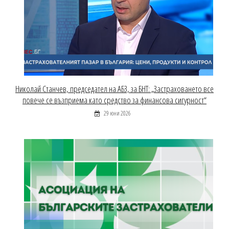
Николай Станчев, председател на АБЗ, за БНТ: „Застраховането все
повече се възприема като средство за финансова сигурност“
29 юни 2026