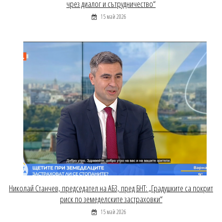
чрез диалог и сътрудничество“
15 май 2026
Николай Станчев, председател на АБЗ, пред БНТ: „Градушките са покрит
риск по земеделските застраховки“
15 май 2026