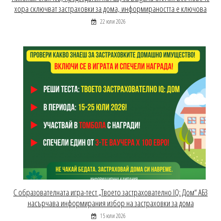
хора сключват застраховки за дома, информираността е ключова
22 юли 2026
С образователната игра-тест „Твоето застрахователно IQ: Дом“ АБЗ
насърчава информирания избор на застраховки за дома
15 юли 2026