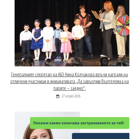
Генералният секретар на АБЗ Нина Колчакова връчи награди на
отличени участници в инициативата „Да завъртим Въртележка на
парите – заедно“.
27 април 2026