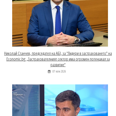
Николай Станчев, председател на АБЗ, за "Лидери в застраховането" на
Economic.bg: „Застрахователният сектор има огромен потенциал за
развитие“
07 юли 2026