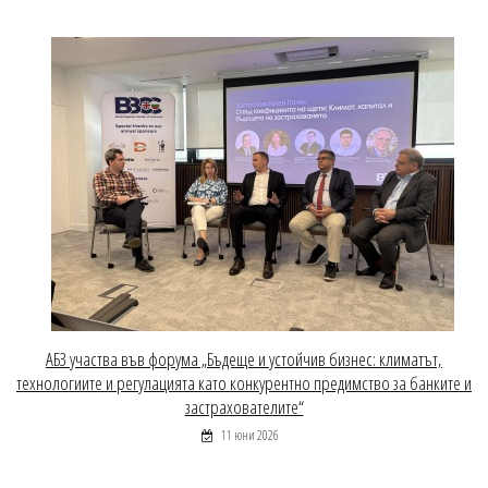
АБЗ участва във форума „Бъдеще и устойчив бизнес: климатът,
технологиите и регулацията като конкурентно предимство за банките и
застрахователите“
11 юни 2026