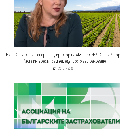
Нина Колчакова, генерален директор на АБЗ пред БНР - Стара Загора:
Расте интересът към земеделското застраховане
30 юли 2026