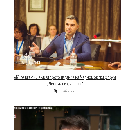
АБЗ се включи във второто издание на Черноморски форум
„Дигитални финанси“
31 май 2026