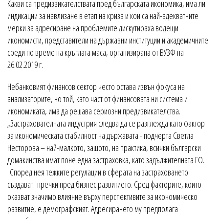
Какви са предизвикателствата пред българската икономика, има ли
индикации за навлизане в етап на криза и кои са най-адекватните
мерки за адресиране на проблемите дискутираха водещи
икономисти, представители на държавни институции и академичните
среди по време на кръглата маса, организирана от ВУЗФ на
26.02.2019 г.
Небанковият финансов сектор често остава извън фокуса на
анализаторите, но той, като част от финансовата ни система и
икономиката, има да решава сериозни предизвикателства.
„Застрахователната индустрия следва да се разглежда като фактор
за икономическата стабилност на държавата - подчерта Светла
Несторова – най-малкото, защото, на практика, всички български
домакинства имат поне една застраховка, като задължителната ГО.
Според нея тежките регулации в сферата на застраховането
създават пречки пред бизнес развитието. Сред факторите, които
оказват значимо влияние върху перспективите за икономическо
развитие, е демографският. Адресирането му предполага