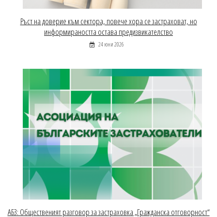
Ръст на доверие към сектора, повече хора се застраховат, но
информираността остава предизвикателство
24 юни 2026
АБЗ: Общественият разговор за застраховка „Гражданска отговорност“