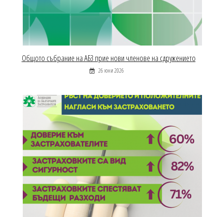
Общото събрание на АБЗ прие нови членове на сдружението
26 юни 2026