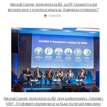
Николай Станчев, председател на АБЗ, за bTV: Сезонността при
моторите вече е отчетена в цената на „Гражданска отговорност“
16 май 2026
Николай Станчев, председател на АБЗ, пред конференцията „Говорим с
КФН“: „Устойчивите решения могат да бъдат постигнати единствено