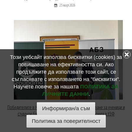
25 март 2026
Този уебсайт използва бисквитки (cookies) за
повишаване на ефективността си. Ако
продължите да използвате този сайт, се
съгласявате с използването на "бисквитки".
Научете повече за нашата
ПОЛИТИКА ЗА
ЛИЧНИТЕ ДАННИ
.
Победителите в Националния конкурс по застраховане за ученици и
Информиран/а съм
студенти бяха отличени на официална церемония в УЗФ
Политика за поверителност
09 март 2026