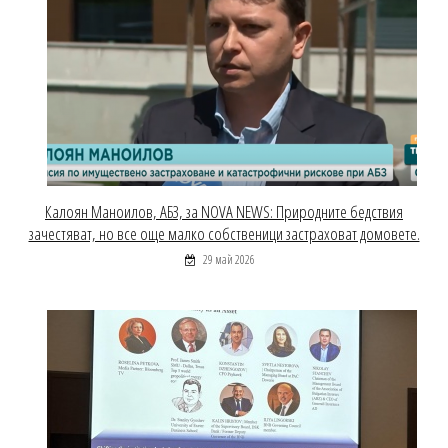
Калоян Маноилов, АБЗ, за NOVA NEWS: Природните бедствия
зачестяват, но все още малко собственици застраховат домовете.
29 май 2026