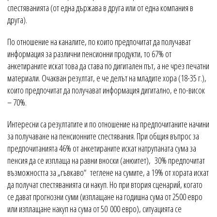
спестяванията (от една държава в друга или от една компания в
друга).
По отношение на каналите, по които предпочитат да получават
информация за различни пенсионни продукти, то 67% от
анкетираните искат това да става по дигитален път, а не чрез печатни
материали. Очакван резултат, е че делът на младите хора (18-35 г.),
които предпочитат да получават информация дигитално, е по-висок
– 70%.
Интересни са резултатите и по отношение на предпочитаните начини
за получаване на пенсионните спестявания. При общия въпрос за
предпочитанията 46% от анкетираните искат натрупаната сума за
пенсия да се изплаща на равни вноски (анюитет), 30% предпочитат
възможността за „гъвкаво“ теглене на сумите, а 19% от хората искат
да получат спестяванията си накуп. Но при втория сценарий, когато
се дават прогнозни суми (изплащане на годишна сума от 2500 евро
или изплащане накуп на сума от 50 000 евро), ситуацията се