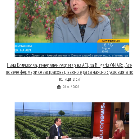
Нина Колчакова, генерален секретар на АБЗ, за Bulgaria ON AIR: „Все
повече фермери се застраховат, важно е да са наясно с условията по
полиците си“
20 май 2026