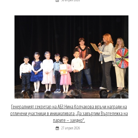
Генералният секретар на АБЗ Нина Колчакова връчи награди на
отличени участници в инициативата „Да завъртим Въртележка на
парите – заедно“.
27 април 2026