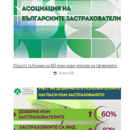
Общото събрание на АБЗ прие нови членове на сдружението
26 юни 2026