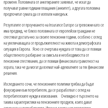
променя. Половината от анкетираните заявяват, че искат да
получават равни годишни плащания (анюитет), а другата половина
предпочитат сумата да се изплати наведнъж.
Резултатите от проучването на Insurance Europe са тревожни като се
има предвид, че близо половината от европейски граждани не
спестяват достатъчно за своите пенсионни години, особено с оглед
на увеличаващата се продължителност на живота и демографската
ситуация в Европа. Ясно се очертава нуждата от това да се повиши
общественото разбиране за смисъла и необходимостта от
пенсионни спестявания, да се повиши финансовата грамотност на
хората, така че да могат да вземат най-адекватните за тях финансови
решения.
Изследването сочи, че пенсионните политики трябва да бъдат
фокусирани към потребителя, да се разработват с оглед на
потребителските нужди и изисквания. Очевидно е търсенето на
такива характеристики на пенсионните продукти, които дават
сигурност на потребителите. Именно такива характеристики