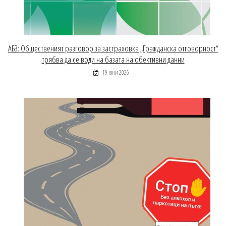
АБЗ: Общественият разговор за застраховка „Гражданска отговорност“
трябва да се води на базата на обективни данни
19 юни 2026