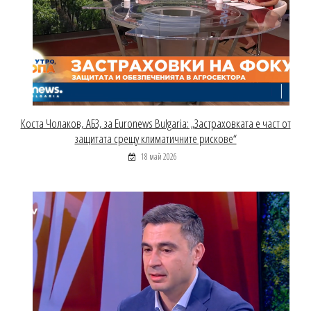
Коста Чолаков, АБЗ, за Euronews Bulgaria: „Застраховката е част от
защитата срещу климатичните рискове“
18 май 2026