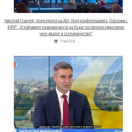
Николай Станчев, председател на АБЗ, пред конференцията „Говорим с
КФН“: „Устойчивите решения могат да бъдат постигнати единствено
чрез диалог и сътрудничество“
15 май 2026