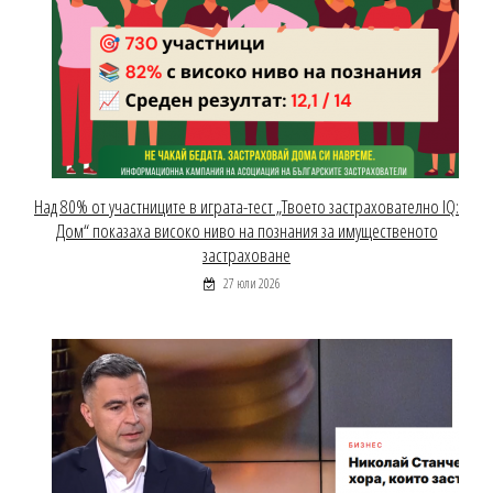
Над 80% от участниците в играта-тест „Твоето застрахователно IQ:
Дом“ показаха високо ниво на познания за имущественото
застраховане
27 юли 2026