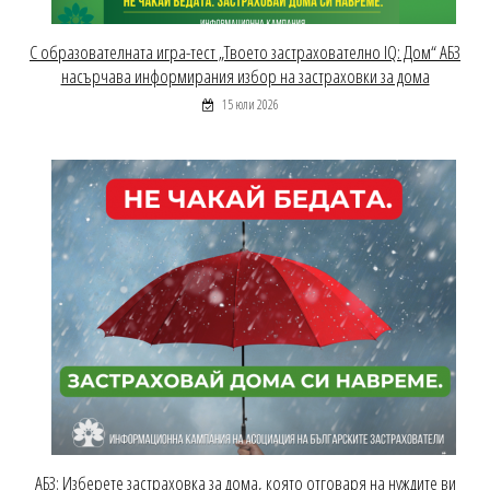
С образователната игра-тест „Твоето застрахователно IQ: Дом“ АБЗ
насърчава информирания избор на застраховки за дома
15 юли 2026
АБЗ: Изберете застраховка за дома, която отговаря на нуждите ви