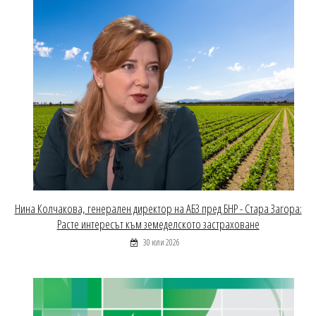
Нина Колчакова, генерален директор на АБЗ пред БНР - Стара Загора:
Расте интересът към земеделското застраховане
30 юли 2026