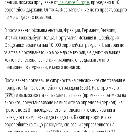
пенсия, показва проучване от
Insurance Europe,
проведено в 10
европейски държави. От тях 42% са заявили, че не го правят, защото
не могат да си го позволят.
В проучването обхваща Австрия, Франция, Германия, Унгария,
Италия, Люксембург, Полша, Португалия, Испания и Швейцария.
Общо анкетирани са над 10 000 европейски граждани. България не
участва в проучването, но може да се твърди, че делът на лицата,
които не спестяват за пенсия, различна от задължителното
пенсионно осигуряване, е много по-висок.
Проучването показва, че сигурността на пенсионните спестявания е
приоритет № 1 за европейските граждани (60%). На второ място
(33%) е възможността за гъвкави плащания (промяна на размера на
вноските, преустановяване на вноските за определен период), на
трето с по 32% - наследяването на пенсионните спестявания и
ликвидността им, лесния достъп до тях. Важни приоритети за
европейците са също разходите, свързани с управлението на
пенсионните спестявания (28%), данъчните облекчения (26%),