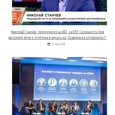
Николай Станчев, председател на АБЗ, за bTV: Сезонността при
моторите вече е отчетена в цената на „Гражданска отговорност“
16 май 2026