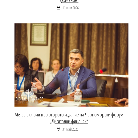
11 юни 2026
АБЗ се включи във второто издание на Черноморски форум
„Дигитални финанси“
31 май 2026