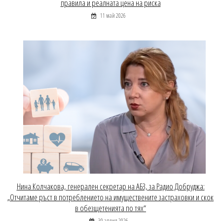
правила и реалната цена на риска
11 май 2026
Нина Колчакова, генерален секретар на АБЗ, за Радио Добруджа:
„Отчитаме ръст в потреблението на имуществените застраховки и скок
в обезщетенията по тях“
30 април 2026