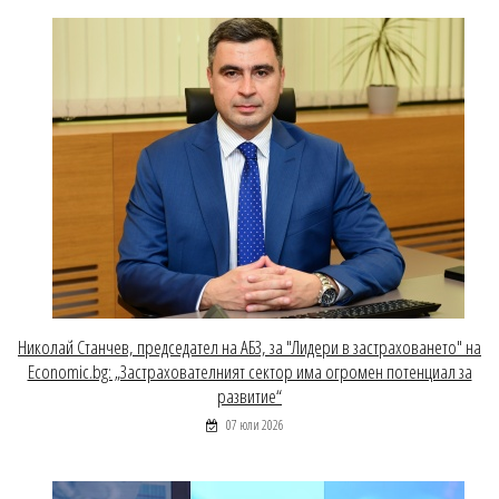
Николай Станчев, председател на АБЗ, за "Лидери в застраховането" на
Economic.bg: „Застрахователният сектор има огромен потенциал за
развитие“
07 юли 2026