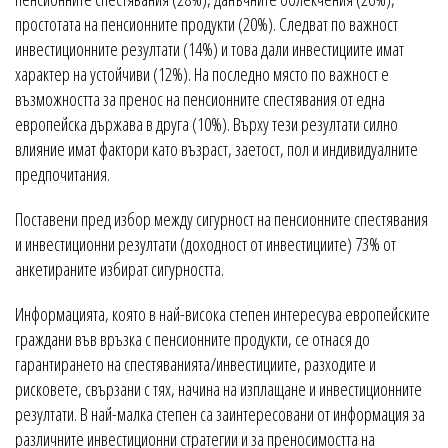
простотата на пенсионните продукти (20%). Следват по важност
инвестиционните резултати (14%) и това дали инвестициите имат
характер на устойчиви (12%). На последно място по важност е
възможността за пренос на пенсионните спестявания от една
европейска държава в друга (10%). Върху тези резултати силно
влияние имат фактори като възраст, заетост, пол и индивидуалните
предпочитания.
Поставени пред избор между сигурност на пенсионните спестявания
и инвестиционни резултати (доходност от инвестициите) 73% от
анкетираните избират сигурността.
Информацията, която в най-висока степен интересува европейските
граждани във връзка с пенсионните продукти, се отнася до
гарантирането на спестяванията/инвестициите, разходите и
рисковете, свързани с тях, начина на изплащане и инвестиционните
резултати. В най-малка степен са заинтересовани от информация за
различните инвестиционни стратегии и за преносимостта на