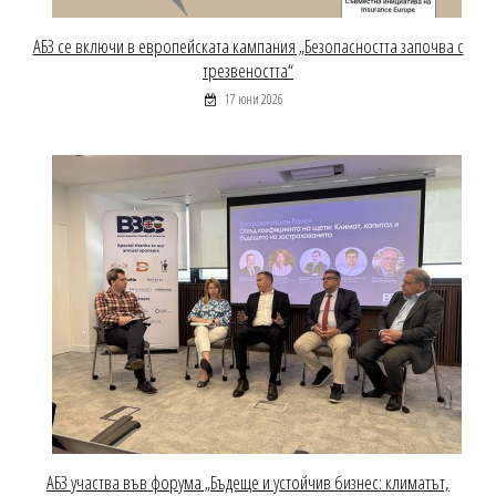
АБЗ се включи в европейската кампания „Безопасността започва с
трезвеността“
17 юни 2026
АБЗ участва във форума „Бъдеще и устойчив бизнес: климатът,