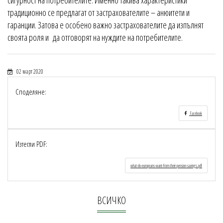
традиционно се предлагат от застрахователите – анюитети и
гаранции. Затова е особено важно застрахователите да изпълнят
своята роля и да отговорят на нуждите на потребителите.
02 март 2020
Споделяне:
Facebook
Изтегли PDF:
what-do-europeans-want-from-their-pension-savings.pdf
ВСИЧКО