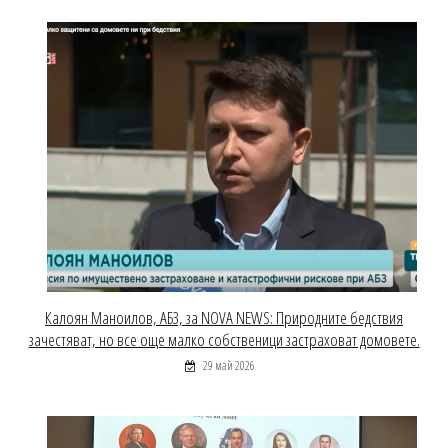
Калоян Маноилов, АБЗ, за NOVA NEWS: Природните бедствия
зачестяват, но все още малко собственици застраховат домовете.
29 май 2026