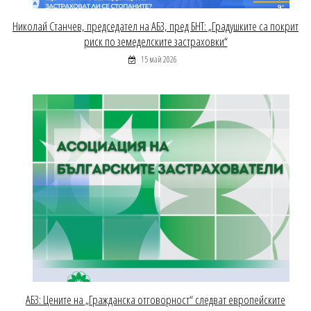
Николай Станчев, председател на АБЗ, пред БНТ: „Градушките са покрит
риск по земеделските застраховки“
15 май 2026
АБЗ: Цените на „Гражданска отговорност“ следват европейските