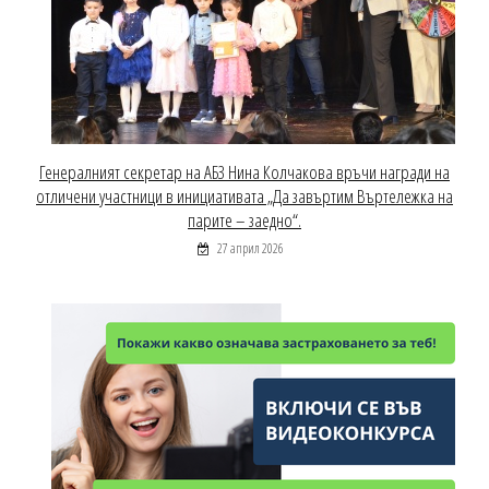
Генералният секретар на АБЗ Нина Колчакова връчи награди на
отличени участници в инициативата „Да завъртим Въртележка на
парите – заедно“.
27 април 2026