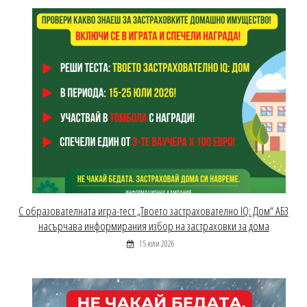
С образователната игра-тест „Твоето застрахователно IQ: Дом“ АБЗ
насърчава информирания избор на застраховки за дома
15 юли 2026