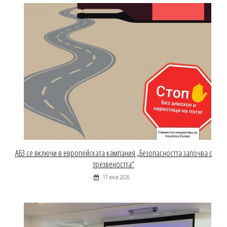
АБЗ се включи в европейската кампания „Безопасността започва с
трезвеността“
17 юни 2026