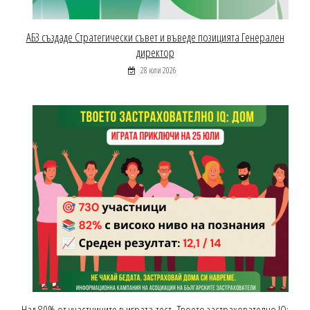
АБЗ създаде Стратегически съвет и въведе позицията Генерален
директор
28 юли 2026
Над 80% от участниците в играта-тест „Твоето застрахователно IQ: