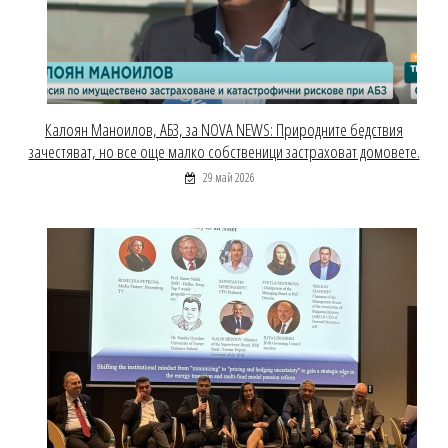
Калоян Маноилов, АБЗ, за NOVA NEWS: Природните бедствия
зачестяват, но все още малко собственици застраховат домовете.
29 май 2026