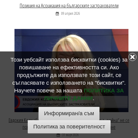
Позиция на Асоциация на българските застрахователи
09 април 2026
Този уебсайт използва бисквитки (cookies) за
повишаване на ефективността си. Ако
продължите да използвате този сайт, се
съгласявате с използването на "бисквитки".
Научете повече за нашата
ПОЛИТИКА ЗА
ЛИЧНИТЕ ДАННИ
.
Информиран/а съм
Евдокия Коджабашева, АБЗ, за Bulgaria ON AIR: Рискът „война“ не се
покрива от стандартните застраховки при пътуване
Политика за поверителност
31 март 2026