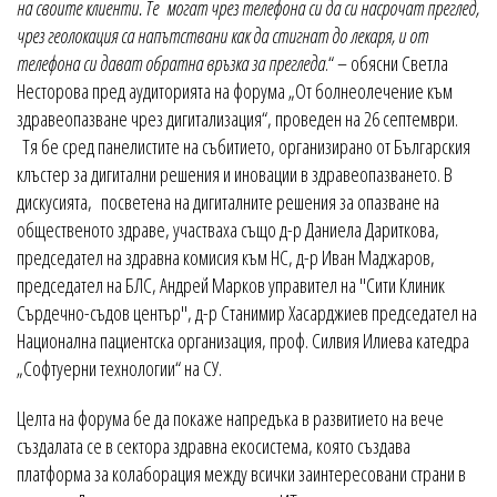
на своите клиенти. Те могат чрез телефона си да си насрочат преглед,
чрез геолокация са напътствани как да стигнат до лекаря, и от
телефона си дават обратна връзка за прегледа
.“ – обясни Светла
Несторова пред аудиторията на форума „От болнеолечение към
здравеопазване чрез дигитализация“, проведен на 26 септември.
Тя бе сред панелистите на събитието, организирано от Българския
клъстер за дигитални решения и иновации в здравеопазването. В
дискусията, посветена на дигиталните решения за опазване на
общественото здраве, участваха също д-р Даниела Дариткова,
председател на здравна комисия към НС, д-р Иван Маджаров,
председател на БЛС, Андрей Марков управител на "Сити Клиник
Сърдечно-съдов център", д-р Станимир Хасарджиев председател на
Национална пациентска организация, проф. Силвия Илиева катедра
„Софтуерни технологии“ на СУ.
Целта на форума бе да покаже напредъка в развитието на вече
създалата се в сектора здравна екосистема, която създава
платформа за колаборация между всички заинтересовани страни в