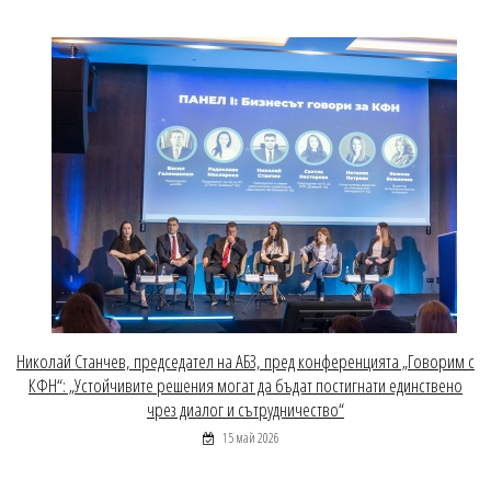
Николай Станчев, председател на АБЗ, пред конференцията „Говорим с
КФН“: „Устойчивите решения могат да бъдат постигнати единствено
чрез диалог и сътрудничество“
15 май 2026