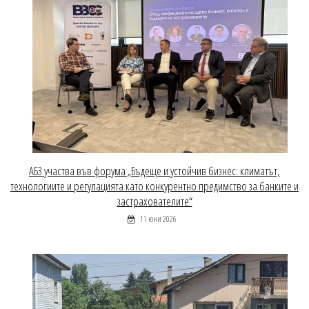
АБЗ участва във форума „Бъдеще и устойчив бизнес: климатът,
технологиите и регулацията като конкурентно предимство за банките и
застрахователите“
11 юни 2026