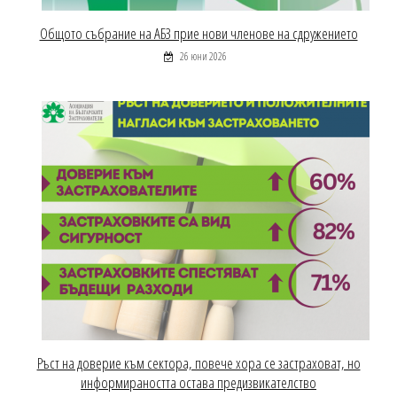
Общото събрание на АБЗ прие нови членове на сдружението
26 юни 2026
Ръст на доверие към сектора, повече хора се застраховат, но
информираността остава предизвикателство