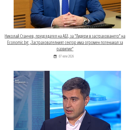
Николай Станчев, председател на АБЗ, за "Лидери в застраховането" на
Economic.bg: „Застрахователният сектор има огромен потенциал за
развитие“
07 юли 2026