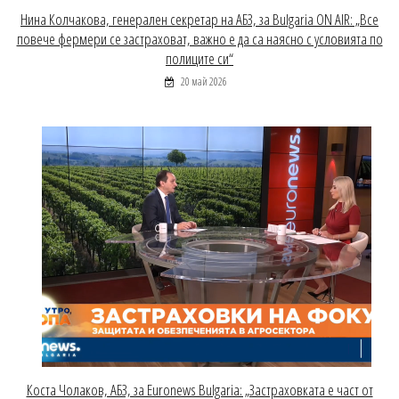
Нина Колчакова, генерален секретар на АБЗ, за Bulgaria ON AIR: „Все
повече фермери се застраховат, важно е да са наясно с условията по
полиците си“
20 май 2026
Коста Чолаков, АБЗ, за Euronews Bulgaria: „Застраховката е част от