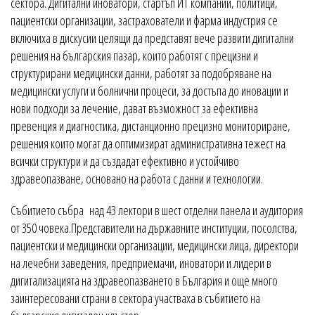
сектора. Дигитални иноватори, стартъп ИТ компании, политици,
пациентски организации, застрахователи и фарма индустрия се
включиха в дискусии целящи да представят вече развити дигитални
решения на българския пазар, които работят с прецизни и
структурирани медицински данни, работят за подобряване на
медицински услуги и болнични процеси, за достъпа до иновации и
нови подходи за лечение, дават възможност за ефективна
превенция и диагностика, дистанционно прецизно мониториране,
решения които могат да оптимизират административна тежест на
всички структури и да създадат ефективно и устойчиво
здравеопазване, основано на работа с данни и технологии.
Събитието събра над 43 лектори в шест отделни панела и аудитория
от 350 човека.Представители на държавните институции, посолства,
пациентски и медицински организации, медицински лица, директори
на лечебни заведения, предприемачи, иноватори и лидери в
дигитализацията на здравеопазването в България и още много
заинтересовани страни в сектора участваха в събитието на