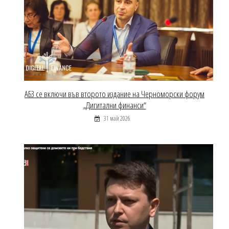
АБЗ се включи във второто издание на Черноморски форум
„Дигитални финанси“
31 май 2026