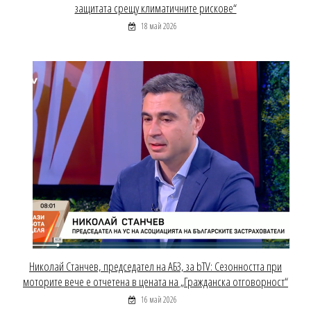
защитата срещу климатичните рискове“
18 май 2026
Николай Станчев, председател на АБЗ, за bTV: Сезонността при
моторите вече е отчетена в цената на „Гражданска отговорност“
16 май 2026