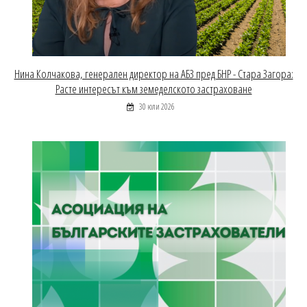
Нина Колчакова, генерален директор на АБЗ пред БНР - Стара Загора:
Расте интересът към земеделското застраховане
30 юли 2026