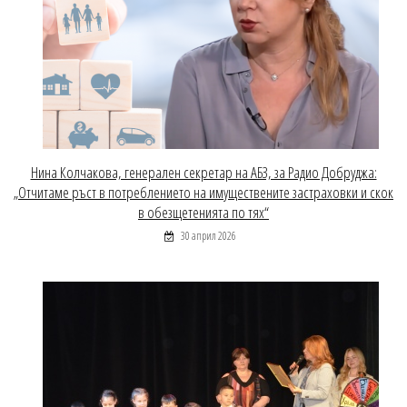
Нина Колчакова, генерален секретар на АБЗ, за Радио Добруджа:
„Отчитаме ръст в потреблението на имуществените застраховки и скок
в обезщетенията по тях“
30 април 2026