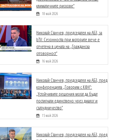
климатичните рискове“
18 май 2026
Николай Станчев, председател на АБЗ, за
bTV: Сезонността при моторите вече е
отчетена в цената на „Гражданска
отговорност“
16 май 2026
Николай Станчев, председател на АБЗ, пред
конференцията „Говорим с КФН“:
„Устойчивите решения могат да бъдат
постигнати единствено чрез диалог и
сътрудничество“
15 май 2026
Николай Станчев, председател на АБЗ, пред