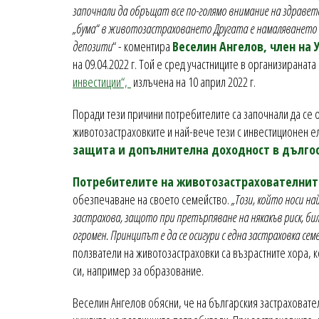
започнали да обръщат все по-голямо внимание на здравето 
„бума“ в животозастраховането Другата е намаляването
депозити
“ - коментира
Веселин Ангелов, член на 
на 09.04.2022 г. Той е сред участниците в организираната 
инвестиции“,
излъчена на 10 април 2022 г.
Поради тези причини потребителите са започнали да се 
животозастраховките и най-вече тези с инвестиционен 
защита и допълнителна доходност в дългоср
Потребителите на животозастрахователнит
обезпечаване на своето семейство.
„Този, който носи на
застрахова, защото при претърпяване на някакъв риск, бил
огромен. Принципът е да се осигури с една застраховка се
ползватели на животозастраховки са възрастните хора, ко
си, например за образование.
Веселин Ангелов обясни, че на българския застраховател