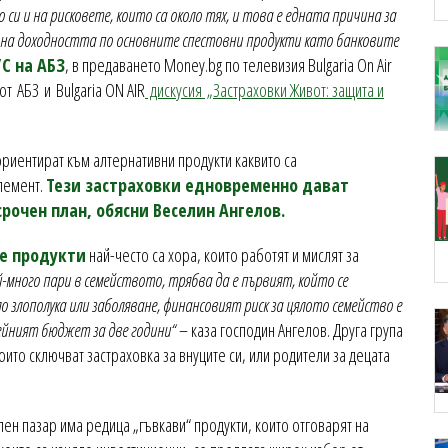
си и на рисковете, които са около тях, и това е едната причина за
 на доходността по основните спестовни продукти като банковите
УС на АБЗ
, в предаването Money.bg по телевизия Bulgaria On Air
от АБЗ и Bulgaria ON AIR
дискусия „Застраховки Живот: защита и
ориентират към алтернативни продукти каквито са
елемент.
Тези застраховки едновременно дават
очен план, обясни Веселин Ангелов.
е продукти
най-често са хора, които работят и мислят за
й-много пари в семейството, трябва да е първият, който се
о злополука или заболяване, финансовият риск за цялото семейство е
мейният бюджет за две години“
– каза господин Ангелов. Друга група
ито сключват застраховка за внуците си, или родители за децата
ен пазар има редица „гъвкави“ продукти, които отговарят на