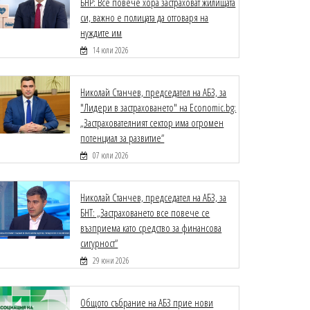
БНР: Все повече хора застраховат жилищата
си, важно е полицата да отговаря на
нуждите им
14 юли 2026
Николай Станчев, председател на АБЗ, за
"Лидери в застраховането" на Economic.bg:
„Застрахователният сектор има огромен
потенциал за развитие“
07 юли 2026
Николай Станчев, председател на АБЗ, за
БНТ: „Застраховането все повече се
възприема като средство за финансова
сигурност“
29 юни 2026
Общото събрание на АБЗ прие нови