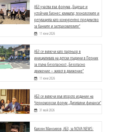
АБЗ участва във форума „Бъдеще и
устойчив бизнес: климатът, технологиите и
регулацията като конкурентно предимство
за банките и застрахователите“
11 юни 2026
АБЗ се включи като партньор в
инициативата на детски градини в Перник
за пътна безопасност „Безопасно
движение – живот в движение“
11 юни 2026
АБЗ се включи във второто издание на
Черноморски форум „Дигитални финанси“
31 май 2026
Калоян Маноилов, АБЗ, за NOVA NEWS: