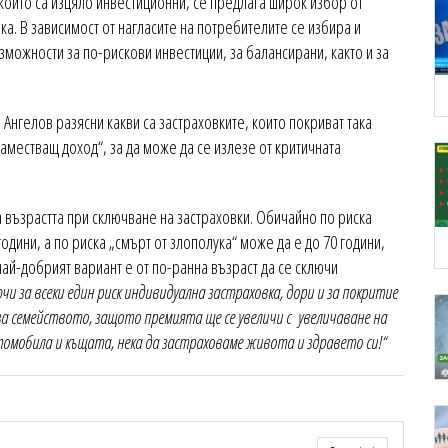
които са изцяло инвестиционни, се предлага широк избор от
вка. В зависимост от нагласите на потребителите се избира и
зможности за по-рискови инвестиции, за балансирани, както и за
Ангелов разясни какви са застраховките, които покриват така
аместващ доход“, за да може да се излезе от критичната
а възрастта при сключване на застраховки. Обичайно по риска
одини, а по риска „смърт от злополука“ може да е до 70 години,
най-добрият вариант е от по-ранна възраст да се сключи
ючи за всеки един риск индивидуална застраховка, дори и за покритие
 за семейството, защото премията ще се увеличи с увеличаване на
омобила и къщата, нека да застраховаме живота и здравето си!“