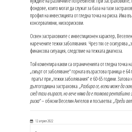
нуждите на различните потребители. При застраховките, 
фондове, които могат да служат за база на тази застрахо
профил на инвестицията от гледна точка на риска. Има въ
консервативни, нискорискови.
Освен застраховките с инвестиционен характер, Веселен 
наречените тежки заболявания. Чрез тях се осигурява „з
финансова ситуация, следствие на тежката диагноза.
Той коментира какви са ограниченията от гледна точка н
„смърт от заболяване“ горната възрастова граница е 64 г
прагът при „тежки заболявания“ е 60-65 години. Затова 
дългогодишна застраховка.
„Разбира се, всеки може да скл
след тази възраст, но вече няма да е толкова рентабилно
риска“
– обясни Веселин Ангелов и посъветва:
„Преди авт
12 април 2022