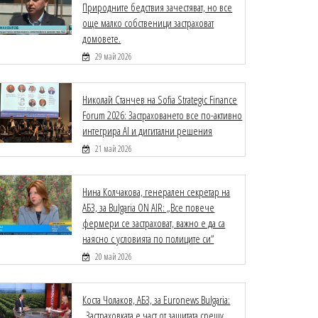
Природните бедствия зачестяват, но все
още малко собственици застраховат
домовете.
29 май 2026
Николай Станчев на Sofia Strategic Finance
Forum 2026: Застраховането все по-активно
интегрира AI и дигитални решения
21 май 2026
Нина Колчакова, генерален секретар на
АБЗ, за Bulgaria ON AIR: „Все повече
фермери се застраховат, важно е да са
наясно с условията по полиците си“
20 май 2026
Коста Чолаков, АБЗ, за Euronews Bulgaria:
„Застраховката е част от защитата срещу