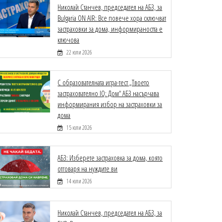
Николай Станчев, председател на АБЗ, за
Bulgaria ON AIR: Все повече хора сключват
застраховки за дома, информираността е
ключова
22 юли 2026
С образователната игра-тест „Твоето
застрахователно IQ: Дом“ АБЗ насърчава
информирания избор на застраховки за
дома
15 юли 2026
АБЗ: Изберете застраховка за дома, която
отговаря на нуждите ви
14 юли 2026
Николай Станчев, председател на АБЗ, за