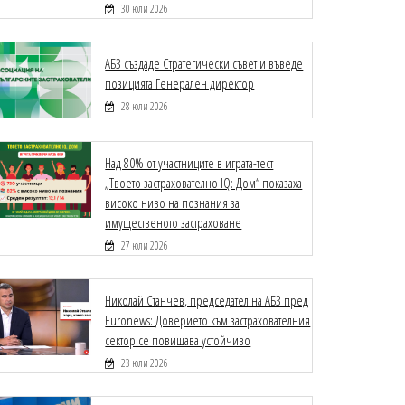
30 юли 2026
АБЗ създаде Стратегически съвет и въведе
позицията Генерален директор
28 юли 2026
Над 80% от участниците в играта-тест
„Твоето застрахователно IQ: Дом“ показаха
високо ниво на познания за
имущественото застраховане
27 юли 2026
Николай Станчев, председател на АБЗ пред
Euronews: Доверието към застрахователния
сектор се повишава устойчиво
23 юли 2026