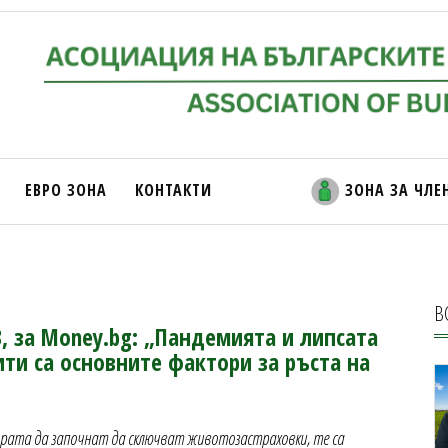
ЕВРО ЗОНА
КОНТАКТИ
ЗОНА ЗА ЧЛЕ
В
З, за Money.bg: „Пандемията и липсата
ти са основните фактори за ръста на
хората да започнат да сключват животозастраховки, те са