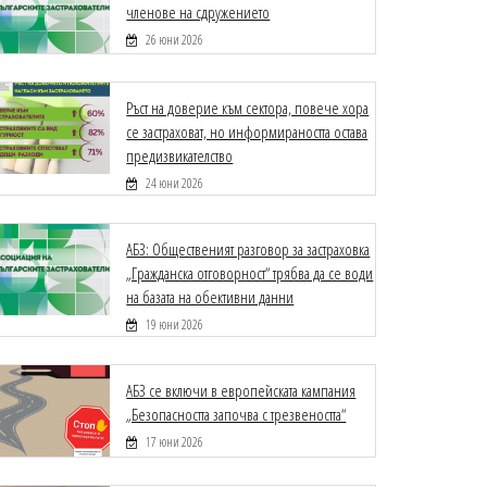
членове на сдружението
26 юни 2026
Ръст на доверие към сектора, повече хора
се застраховат, но информираността остава
предизвикателство
24 юни 2026
АБЗ: Общественият разговор за застраховка
„Гражданска отговорност“ трябва да се води
на базата на обективни данни
19 юни 2026
АБЗ се включи в европейската кампания
„Безопасността започва с трезвеността“
17 юни 2026