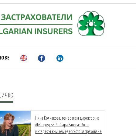
НОВЕ
СИЧКО
Нина Колчакова, генерален директор на
АБЗ пред БНР - Стара Загора: Расте
интересът към земеделското застраховане