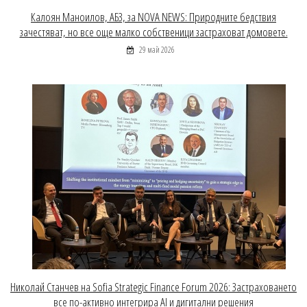
Калоян Маноилов, АБЗ, за NOVA NEWS: Природните бедствия
зачестяват, но все още малко собственици застраховат домовете.
29 май 2026
Николай Станчев на Sofia Strategic Finance Forum 2026: Застраховането
все по-активно интегрира AI и дигитални решения