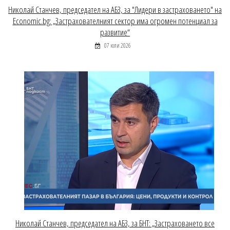
Николай Станчев, председател на АБЗ, за "Лидери в застраховането" на
Economic.bg: „Застрахователният сектор има огромен потенциал за
развитие“
07 юли 2026
Николай Станчев, председател на АБЗ, за БНТ: „Застраховането все