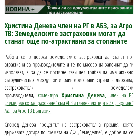
Христина Денева член на РГ в АБЗ, за Агро
ТВ: Земеделските застраховки могат да
станат още по-атрактивни за стопаните
Работи се в посока земеделските застраховки да станат по-
атрактивни за производителите и те по-масово да започнат да ги
използват, а за да се постигне тази цел трябва да има активно
сътрудничество между трите заинтересовани страни - държава,
застрахователи и земеделски
производители,
коментира
Христина Денева,
член на РГ
„Земеделско застраховане“ към АБЗ и главен експерт в ЗК „Евроинс“
АД, за Агро ТВ България.
Според Денева процентът на застрахователна премия, която
държавата дотира по схемата на ДФ „Земеделие“, е добре да се