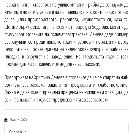
наводненията - стават все по-унищожителни. Трябва да се научим да
живеем в новите условия и да направим всичко, което зависи от нас
да защитим производството, реколтата, имуществото си, каза тя.
Щетите върху реколтата, нанесени от природни бедствия, могат и да
стимулират стопаните да сключат застраховка. Денева даде пример
със случили се преди няколко години сериозни поражения върху
реколтата на производители на зеленчукови култури в района на
Пловдив в резултат на наводнения. На следващата година тези
производители са сключили земеделски застраховки.
Препоръката на Христина Денева е стопаните да не се спират на най-
евтината застраховка, защото тя предполага и слабо покритие.
Важно е да направят правилна преценка на нуждите си от защита, да
се информират и проучват предложенията за застраховки.
20 август 2023
Споделяне: