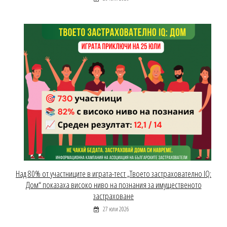
Над 80% от участниците в играта-тест „Твоето застрахователно IQ:
Дом“ показаха високо ниво на познания за имущественото
застраховане
27 юли 2026