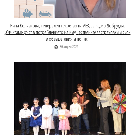
Нина Колчакова, генерален секретар на АБЗ, за Радио Добруджа:
„Отчитаме ръст в потреблението на имуществените застраховки и скок
в обезщетенията по тях“
30 април 2026