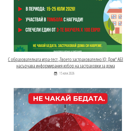
С образователната игра-тест „Твоето застрахователно IQ: Дом“ АБЗ
насърчава информирания избор на застраховки за дома
15 юли 2026