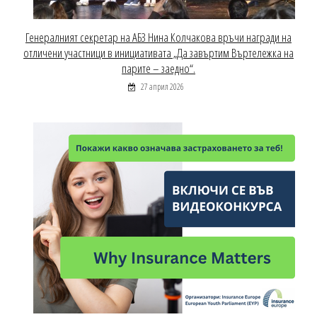
Генералният секретар на АБЗ Нина Колчакова връчи награди на
отличени участници в инициативата „Да завъртим Въртележка на
парите – заедно“.
27 април 2026