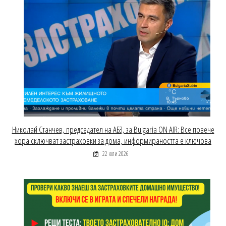
Николай Станчев, председател на АБЗ, за Bulgaria ON AIR: Все повече
хора сключват застраховки за дома, информираността е ключова
22 юли 2026