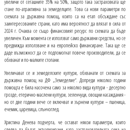
увеличи от сегашните 35% на 50%, защото така застраховката ще
стане по-атрактивна за земеделците. Това са нови параметри по
схемата за държавна помощ, които са на етап обсъждане със
заинтересованите страни, като има вероятност да влязат в сила от
2024 г. Очаква се също финансовият ресурс по схемата да бъде
увеличен. Към момента се използват само държавни средства, но се
предвижда използване и на европейско финансиране. Така ще се
даде възможност да се подпомогнат повече производители, да се
обхванат и по-малките стопани.
Увеличават се и земеделските култури, обхванати от схемата за
държавна помощ на ДФ „Земеделие“. Допреди няколко години
помощта е била насочена само за няколко вида култури - десертно
грозде, етерично-маслени култури, зеленчуци, овощни насаждания -
но от две години вече се включват и зърнени култури – пшеница,
ечемик, царевица, слънчоглед.
Христина Денева подчерта, че остават някои параметри, които
следва да бъдат актуализирани, като застрахователната сума на