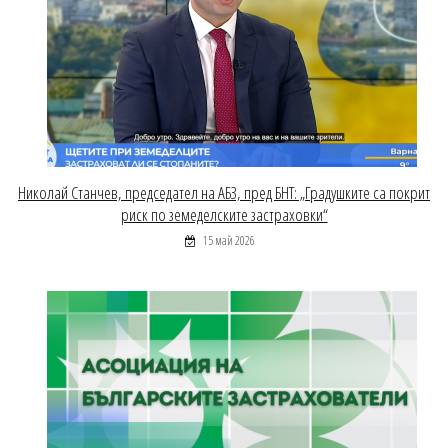
Николай Станчев, председател на АБЗ, пред БНТ: „Градушките са покрит
риск по земеделските застраховки“
15 май 2026