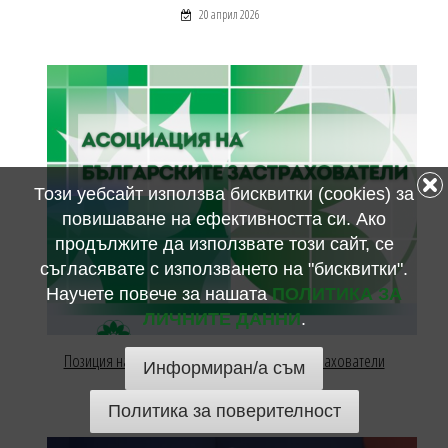
20 април 2026
Този уебсайт използва бисквитки (cookies) за
повишаване на ефективността си. Ако
продължите да използвате този сайт, се
съгласявате с използването на "бисквитки".
Научете повече за нашата
ПОЛИТИКА ЗА
ЛИЧНИТЕ ДАННИ
.
Позиция на Асоциация на българските застрахователи
Информиран/а съм
09 април 2026
Политика за поверителност