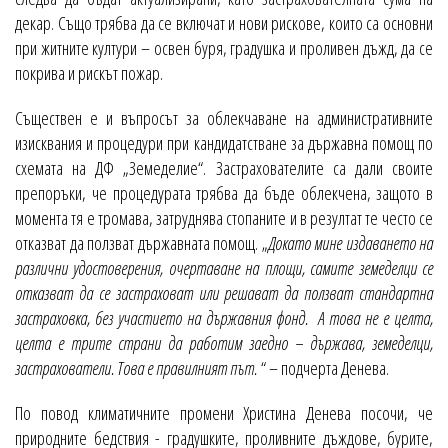
декар. Също трябва да се включат и нови рискове, които са основни
при житните култури – освен буря, градушка и проливен дъжд, да се
покрива и рискът пожар.
Съществен е и въпросът за облекчаване на административните
изисквания и процедури при кандидатстване за държавна помощ по
схемата на ДФ „Земеделие“. Застрахователите са дали своите
препоръки, че процедурата трябва да бъде облекчена, защото в
момента тя е тромава, затруднява стопаните и в резултат те често се
отказват да ползват държавната помощ. „
Докато мине издаването на
различни удостоверения, очертаване на площи, самите земеделци се
отказват да се застраховат или решават да ползват стандартна
застраховка, без участието на държавния фонд. А това не е целта,
целта е трите страни да работим заедно – държава, земеделци,
застрахователи. Това е правилният път.
“ – подчерта Денева.
По повод климатичните промени Христина Денева посочи, че
природните бедствия - градушките, проливните дъждове, бурите,