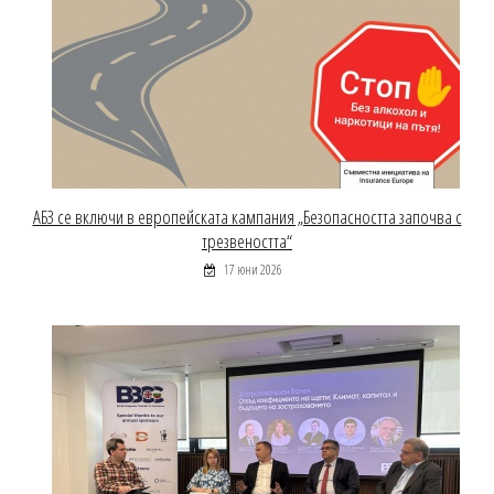
АБЗ се включи в европейската кампания „Безопасността започва с
трезвеността“
17 юни 2026