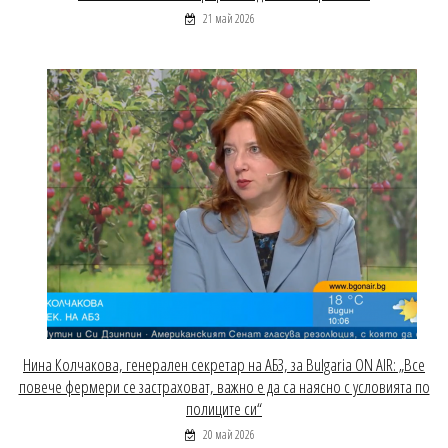
21 май 2026
Нина Колчакова, генерален секретар на АБЗ, за Bulgaria ON AIR: „Все
повече фермери се застраховат, важно е да са наясно с условията по
полиците си“
20 май 2026