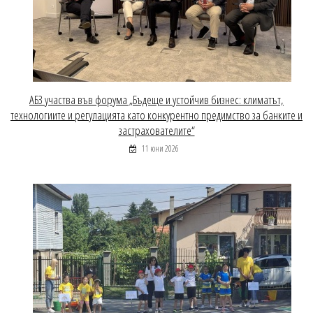
АБЗ участва във форума „Бъдеще и устойчив бизнес: климатът,
технологиите и регулацията като конкурентно предимство за банките и
застрахователите“
11 юни 2026