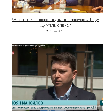
АБЗ се включи във второто издание на Черноморски форум
„Дигитални финанси“
31 май 2026