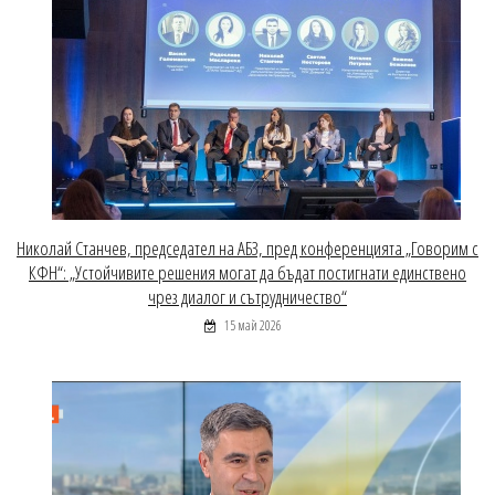
Николай Станчев, председател на АБЗ, пред конференцията „Говорим с
КФН“: „Устойчивите решения могат да бъдат постигнати единствено
чрез диалог и сътрудничество“
15 май 2026