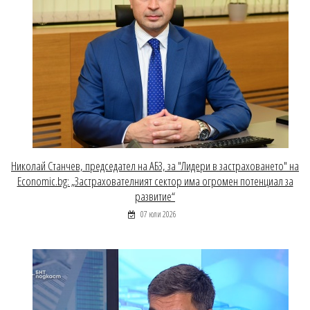
Николай Станчев, председател на АБЗ, за "Лидери в застраховането" на
Economic.bg: „Застрахователният сектор има огромен потенциал за
развитие“
07 юли 2026