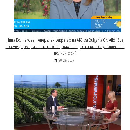
Нина Колчакова, генерален секретар на АБЗ, за Bulgaria ON AIR: „Все
повече фермери се застраховат, важно е да са наясно с условията по
полиците си“
20 май 2026