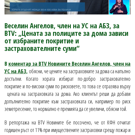
Веселин Ангелов, член на УС на АБЗ, за
BTV: „Цената за полиците за дома зависи
от избраните покритие и
застрахователните суми“
В
коментар за BTV Новините Веселин Ангелов, член на
УС на АБЗ,
обясни, че цените на застраховките за дома са напълно
достъпни. Когато хората избират по-добро застрахователно
покритие и по-високи суми по рисковете, то това се отразява върху
цената на застраховката за дома. Ако клиентът реши да добави
допълнително покритие към застраховката си, например по риск
земетресение, то нормално е премията да се увеличи, обясни той.
В репортажа на BTV Новините бе посочено, че от КФН отчитат
годишен ръст от 11% при имуществените застраховки срещу пожар и