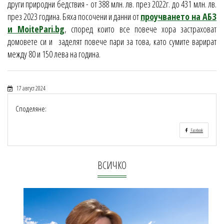
други природни бедствия - от 388 млн. лв. през 2022г. до 431 млн. лв.
през 2023 година. Бяха посочени и данни от
проучването на АБЗ
и MoitePari.bg
, според които все повече хора застраховат
домовете си и заделят повече пари за това, като сумите варират
между 80 и 150 лева на година.
17 август 2024
Споделяне:
Facebook
ВСИЧКО