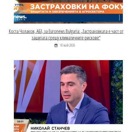
Коста Чолаков, АБЗ, за Euronews Bulgaria: „Застраховката е част от
защитата срещу климатичните рискове“
18 май 2026