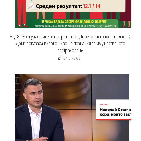
Над 80% от участниците в играта-тест „Твоето застрахователно IQ:
Дом“ показаха високо ниво на познания за имущественото
застраховане
27 юли 2026