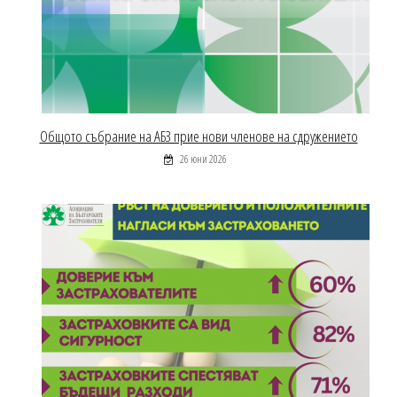
Общото събрание на АБЗ прие нови членове на сдружението
26 юни 2026