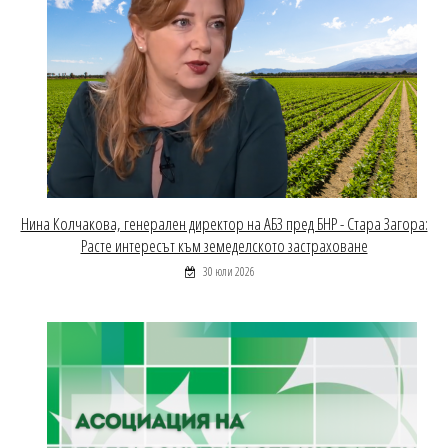
Нина Колчакова, генерален директор на АБЗ пред БНР - Стара Загора:
Расте интересът към земеделското застраховане
30 юли 2026