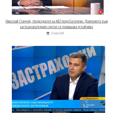
Николай Станчев, председател на АБЗ пред Euronews: Доверието към
застрахователния сектор се повишава устойчиво
23 юли 2026