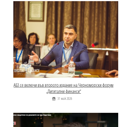
АБЗ се включи във второто издание на Черноморски форум
„Дигитални финанси“
31 май 2026