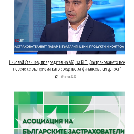
Николай Станчев, председател на АБЗ, за БНТ: „Застраховането все
повече се възприема като средство за финансова сигурност“
29 юни 2026