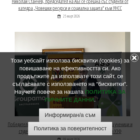
Николай Станчев, председател на АБЗ се срещна със студенти от
катедра „Човешки ресурси и социална защита“ към УНСС
25 март 2026
Този уебсайт използва бисквитки (cookies) за
повишаване на ефективността си. Ако
продължите да използвате този сайт, се
съгласявате с използването на "бисквитки".
Научете повече за нашата
ПОЛИТИКА ЗА
ЛИЧНИТЕ ДАННИ
.
Информиран/а съм
Победителите в Националния конкурс по застраховане за ученици и
Политика за поверителност
студенти бяха отличени на официална церемония в УЗФ
09 март 2026