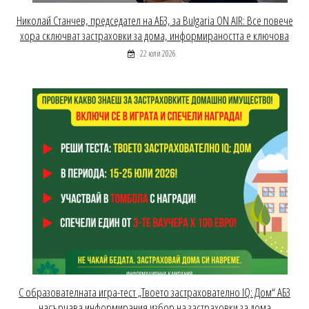
Николай Станчев, председател на АБЗ, за Bulgaria ON AIR: Все повече
хора сключват застраховки за дома, информираността е ключова
22 юли 2026
С образователната игра-тест „Твоето застрахователно IQ: Дом“ АБЗ
насърчава информирания избор на застраховки за дома