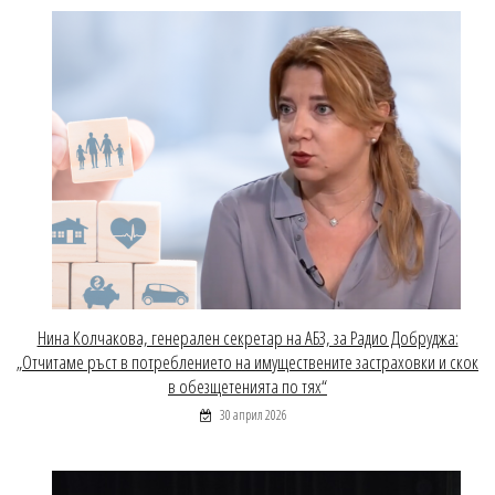
Нина Колчакова, генерален секретар на АБЗ, за Радио Добруджа:
„Отчитаме ръст в потреблението на имуществените застраховки и скок
в обезщетенията по тях“
30 април 2026