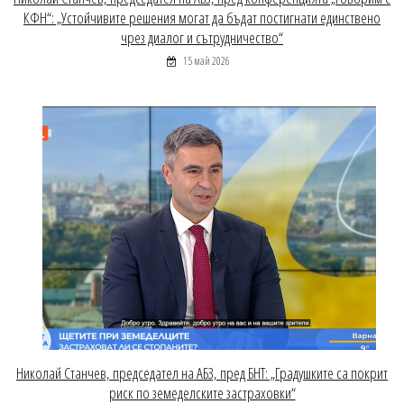
КФН“: „Устойчивите решения могат да бъдат постигнати единствено
чрез диалог и сътрудничество“
15 май 2026
Николай Станчев, председател на АБЗ, пред БНТ: „Градушките са покрит
риск по земеделските застраховки“