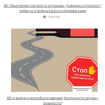
АБЗ: Общественият разговор за застраховка „Гражданска отговорност“
трябва да се води на базата на обективни данни
19 юни 2026
АБЗ се включи в европейската кампания „Безопасността започва с
трезвеността“