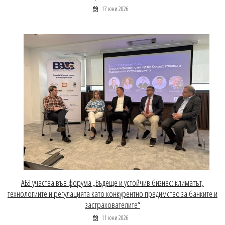
17 юни 2026
АБЗ участва във форума „Бъдеще и устойчив бизнес: климатът,
технологиите и регулацията като конкурентно предимство за банките и
застрахователите“
11 юни 2026