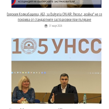
Евдокия Коджабашева, АБЗ, за Bulgaria ON AIR: Рискът „война“ не се
покрива от стандартните застраховки при пътуване
31 март 2026