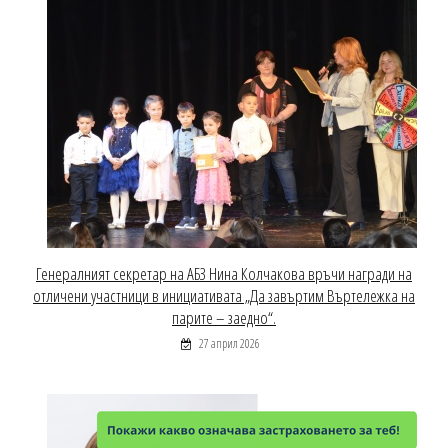
Генералният секретар на АБЗ Нина Колчакова връчи награди на
отличени участници в инициативата „Да завъртим Въртележка на
парите – заедно“.
27 април 2026