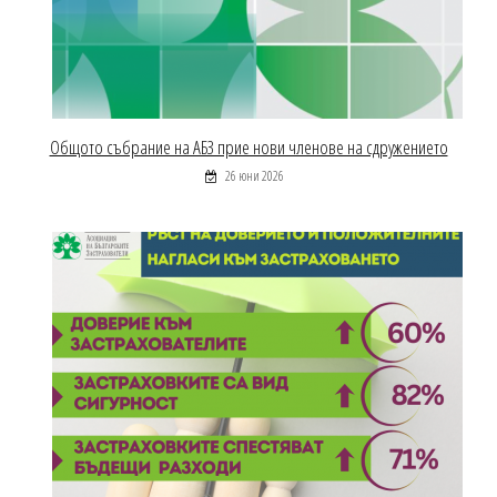
Общото събрание на АБЗ прие нови членове на сдружението
26 юни 2026