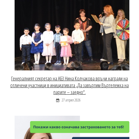
Генералният секретар на АБЗ Нина Колчакова връчи награди на
отличени участници в инициативата „Да завъртим Въртележка на
парите – заедно“.
27 април 2026