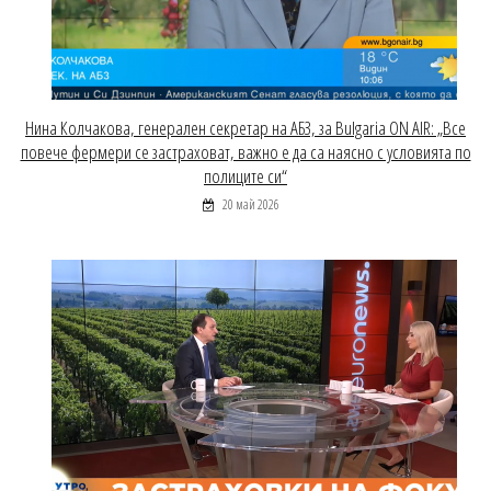
Нина Колчакова, генерален секретар на АБЗ, за Bulgaria ON AIR: „Все
повече фермери се застраховат, важно е да са наясно с условията по
полиците си“
20 май 2026