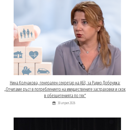
Нина Колчакова, генерален секретар на АБЗ, за Радио Добруджа:
„Отчитаме ръст в потреблението на имуществените застраховки и скок
в обезщетенията по тях“
30 април 2026