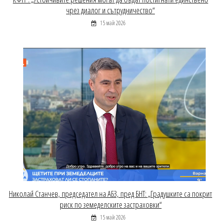
чрез диалог и сътрудничество“
15 май 2026
Николай Станчев, председател на АБЗ, пред БНТ: „Градушките са покрит
риск по земеделските застраховки“
15 май 2026