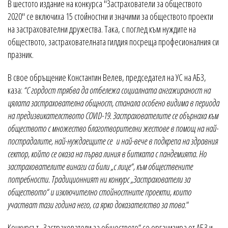
В шестото издание на конкурса "Застрахователи за обществото
2020" се включиха 15 стойностни и значими за обществото проекти
на застрахователни дружества. Така, с поглед към нуждите на
обществото, застрахователната гилдия посреща професионалния си
празник.
В свое обръщение Константин Велев, председател на УС на АБЗ,
каза:
“С гордост трябва да отбележа социалната ангажираност на
цялата застрахователна общност, станала особено видима в периода
на предизвикателството COVID-19. Застрахователите се обърнаха към
обществото с множество благотворителни жестове в помощ на най-
пострадалите, най-нуждаещите се и най-вече в подкрепа на здравния
сектор, който се оказа на първа линия в битката с пандемията. Но
застрахователите винаги са били „с лице“, към обществените
потребности. Традиционният ни конкурс „Застрахователи за
обществото“ и изключително стойностните проекти, които
участват тази година него, са ярко доказателство за това
.“
Конкурсът „Застрахователи за обществото“ се организира от АБЗ и