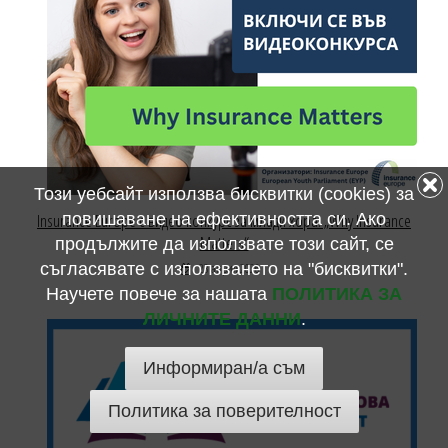
Този уебсайт използва бисквитки (cookies) за
Insurance Europe с видео конкурс за млади хора: „Why Insurance
повишаване на ефективността си. Ако
Matters“
продължите да използвате този сайт, се
съгласявате с използването на "бисквитки".
23 април 2026
Научете повече за нашата
ПОЛИТИКА ЗА
ЛИЧНИТЕ ДАННИ
.
Информиран/а съм
Политика за поверителност