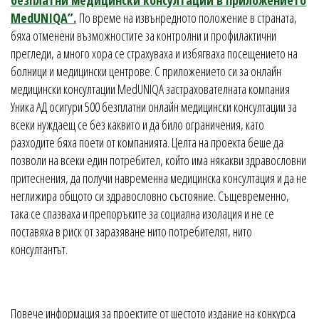
MedUNIQA”.
По време на извънредното положение в страната,
бяха отменени възможностите за контролни и профилактични
прегледи, а много хора се страхуваха и избягваха посещението на
болници и медицински центрове. С приложението си за онлайн
медицински консултации MedUNIQA застрахователната компания
Уника АД осигури 500 безплатни онлайн медицински консултации за
всеки нуждаещ се без каквито и да било ограничения, като
разходите бяха поети от компанията. Целта на проекта беше да
позволи на всеки един потребител, който има някакви здравословни
притеснения, да получи навременна медицинска консултация и да не
неглижира общото си здравословно състояние. Същевременно,
така се спазваха и препоръките за социална изолация и не се
поставяха в риск от заразяване нито потребителят, нито
консултантът.
Повече информация за проектите от шестото издание на конкурса