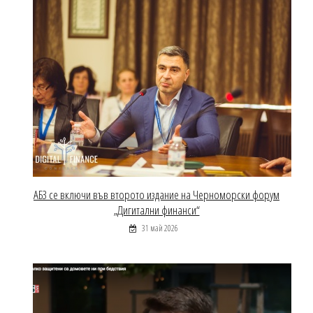
АБЗ се включи във второто издание на Черноморски форум
„Дигитални финанси“
31 май 2026