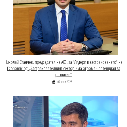
Николай Станчев, председател на АБЗ, за "Лидери в застраховането" на
Economic.bg: „Застрахователният сектор има огромен потенциал за
развитие“
07 юли 2026