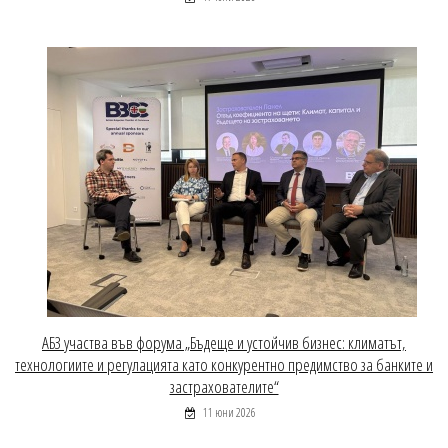
АБЗ участва във форума „Бъдеще и устойчив бизнес: климатът,
технологиите и регулацията като конкурентно предимство за банките и
застрахователите“
11 юни 2026