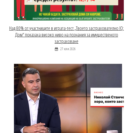
Над 80% от участниците в играта-тест „Твоето застрахователно IQ:
Дом“ показаха високо ниво на познания за имущественото
застраховане
27 юли 2026