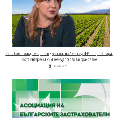
Нина Колчакова, генерален директор на АБЗ пред БНР - Стара Загора:
Расте интересът към земеделското застраховане
30 юли 2026