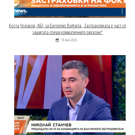
Коста Чолаков, АБЗ, за Euronews Bulgaria: „Застраховката е част от
защитата срещу климатичните рискове“
18 май 2026