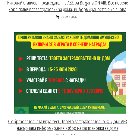
Николай Станчев, председател на АБЗ, за Bulgaria ON AIR: Все повече
хора сключват застраховки за дома, информираността е ключова
22 юли 2026
С образователната игра-тест „Твоето застрахователно IQ: Дом“ АБЗ
насърчава информирания избор на застраховки за дома