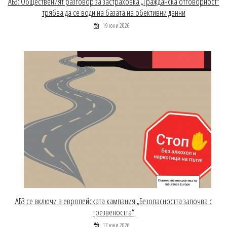
АБЗ: Общественият разговор за застраховка „Гражданска отговорност“
трябва да се води на базата на обективни данни
19 юни 2026
АБЗ се включи в европейската кампания „Безопасността започва с
трезвеността“
17 юни 2026