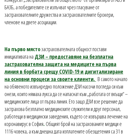
БАЗБ, а победителите се излъчват чрез гласуване от
застрахователните дружества и застрахователните брокери,
членове на двете асоциации.
На първо място
застрахователната общност постави
инициативата на
ДЗИ – предоставяне на безплатна
застрахователна защита на медиците на първа
линия в борбата срещу COVID-19 и дигитализиране
на основни процеси за своите клиенти.
В самото начало
на обявеното извънредно положение ДЗИ насочи погледа си към
онези, които нямаха лукса да се напаснат към „работата от вкъщи“ –
медицинските лица от първа линия. Ето защо ДЗИ взе решение да
застрахова безплатно медицинските служители и друг персонал,
работещи в медицински заведения, където се извършва лечение на
коронавирус в София
.
Общият брой на застрахованите медици е
1116 човека, а към днешна дата изплатените обезщетения са 31 в