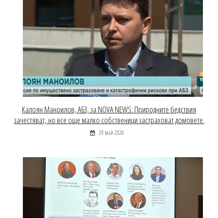
Калоян Маноилов, АБЗ, за NOVA NEWS: Природните бедствия
зачестяват, но все още малко собственици застраховат домовете.
29 май 2026