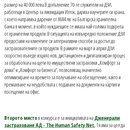
размер на 40 000 лева.В допълнение 70-те служители на ДЗИ,
работещи в Център за ликвидация Изток, дариха ваучерите си храна,
с което направиха дарение от 8684 лв. на Българска хранителна
банка в момент, в който нуждаещите се имаха най-голяма подкрепа
от хранителни продукти. В ситуацията на извънредно положение ДЗИ
предостави на клиентите си алтернативни способи за достъп до
застрахователните си продукти. В рамките на март и април ДЗИ
скоростно въведе изцяло нов, дистанционен и дигитализиран процес
за обработката на щети по имуществени застраховки „Комфорт за
дома“ и „Комфорт за бизнеса“, позволяващ значително
оптимизиране на времето за получаване на обезщетение, както и
премахване на неудобствата с подаване на документи на хартия и
посещение на офис.
Второто място
в конкурса е за инициативата на
Дженерали
застраховане АД - The Human Safety Net.
Тя има за цел да