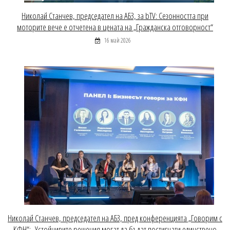
Николай Станчев, председател на АБЗ, за bTV: Сезонността при
моторите вече е отчетена в цената на „Гражданска отговорност“
16 май 2026
Николай Станчев, председател на АБЗ, пред конференцията „Говорим с
КФН“: „Устойчивите решения могат да бъдат постигнати единствено