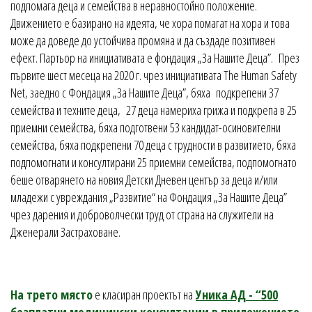
подпомага деца и семейства в неравностойно положение.
Движението е базирано на идеята, че хора помагат на хора и това
може да доведе до устойчива промяна и да създаде позитивен
ефект. Партьор на инициативата е фондация „За Нашите Деца”. През
първите шест месеца на 2020 г. чрез инициативата The Human Safety
Net, заедно с Фондация „За Нашите Деца”, бяха подкрепени 37
семейства и техните деца, 27 деца намериха грижа и подкрепа в 25
приемни семейства, бяха подготвени 53 кандидат-осиновителни
семейства, бяха подкрепени 70 деца с трудности в развитието, бяха
подпомогнати и консултирани 25 приемни семейства, подпомогнато
беше отварянето на новия Детски Дневен център за деца и/или
младежи с увреждания „Развитие“ на Фондация „За Нашите Деца”
чрез дарения и доброволчески труд от страна на служители на
Дженерали Застраховане.
На трето място
е класиран проектът на
Уника АД - “500
безплатни медицински консултации в приложението