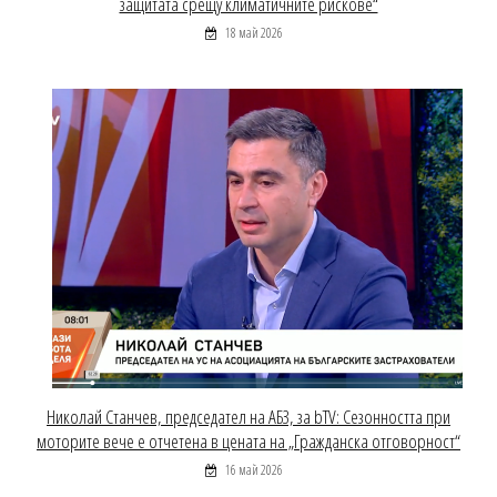
защитата срещу климатичните рискове“
18 май 2026
Николай Станчев, председател на АБЗ, за bTV: Сезонността при
моторите вече е отчетена в цената на „Гражданска отговорност“
16 май 2026