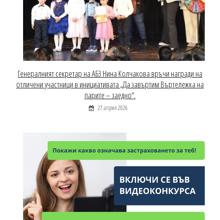
Генералният секретар на АБЗ Нина Колчакова връчи награди на
отличени участници в инициативата „Да завъртим Въртележка на
парите – заедно“.
27 април 2026