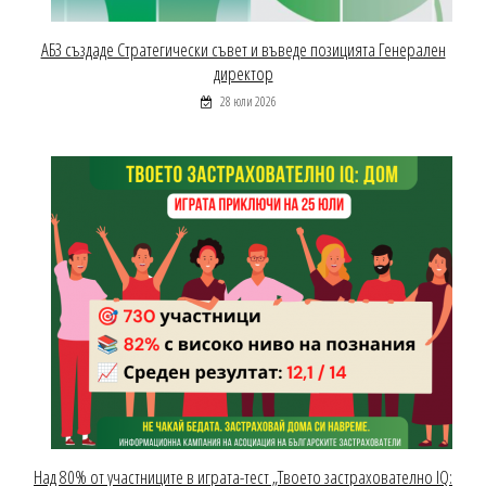
АБЗ създаде Стратегически съвет и въведе позицията Генерален
директор
28 юли 2026
Над 80% от участниците в играта-тест „Твоето застрахователно IQ: