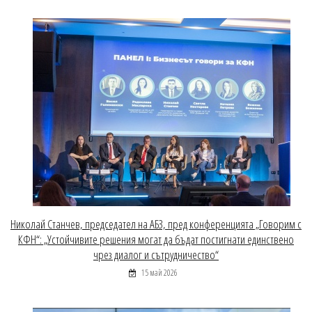
Николай Станчев, председател на АБЗ, пред конференцията „Говорим с
КФН“: „Устойчивите решения могат да бъдат постигнати единствено
чрез диалог и сътрудничество“
15 май 2026