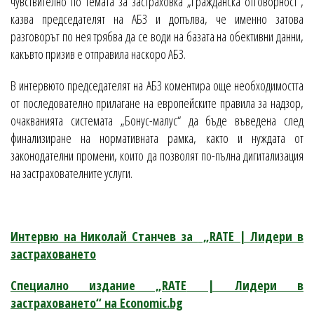
чувствително по темата за застраховка „Гражданска отговорност“,
казва председателят на АБЗ и допълва, че именно затова
разговорът по нея трябва да се води на базата на обективни данни,
какъвто призив е отправила наскоро АБЗ.
В интервюто председателят на АБЗ коментира още необходимостта
от последователно прилагане на европейските правила за надзор,
очакванията системата „Бонус-малус“ да бъде въведена след
финализиране на нормативната рамка, както и нуждата от
законодателни промени, които да позволят по-пълна дигитализация
на застрахователните услуги.
Интервю на Николай Станчев за
„RATE
| Лидери в
застраховането
Специално издание „RATE
| Лидери в
застраховането“ на Economic.bg