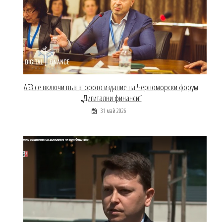
АБЗ се включи във второто издание на Черноморски форум
„Дигитални финанси“
31 май 2026