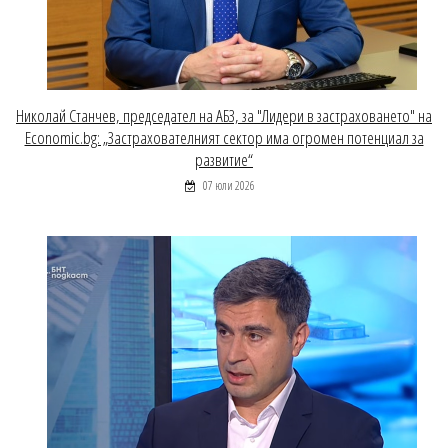
Николай Станчев, председател на АБЗ, за "Лидери в застраховането" на
Economic.bg: „Застрахователният сектор има огромен потенциал за
развитие“
07 юли 2026