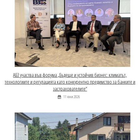
АБЗ участва във форума „Бъдеще и устойчив бизнес: климатът,
технологиите и регулацията като конкурентно предимство за банките и
застрахователите“
11 юни 2026