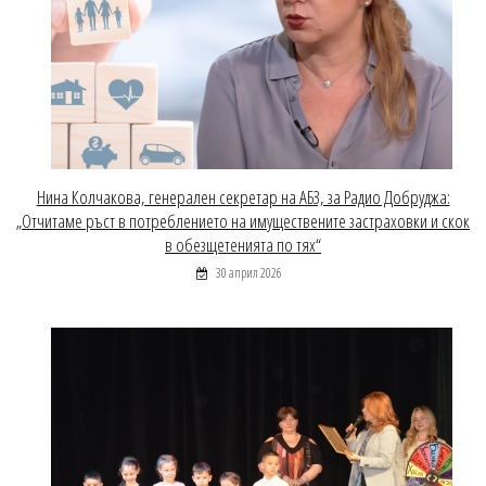
Нина Колчакова, генерален секретар на АБЗ, за Радио Добруджа:
„Отчитаме ръст в потреблението на имуществените застраховки и скок
в обезщетенията по тях“
30 април 2026