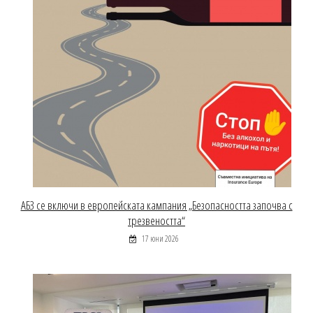
АБЗ се включи в европейската кампания „Безопасността започва с
трезвеността“
17 юни 2026