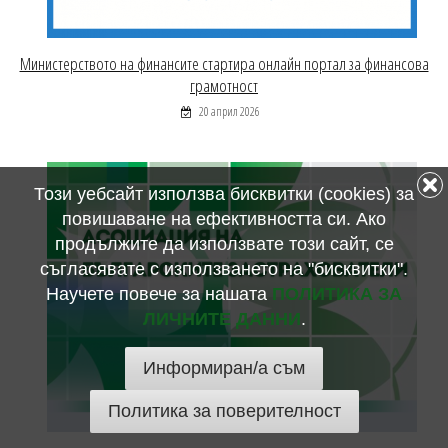
Министерството на финансите стартира онлайн портал за финансова
грамотност
20 април 2026
Този уебсайт използва бисквитки (cookies) за
повишаване на ефективността си. Ако
продължите да използвате този сайт, се
съгласявате с използването на "бисквитки".
Научете повече за нашата
ПОЛИТИКА ЗА
ЛИЧНИТЕ ДАННИ
.
Информиран/а съм
Политика за поверителност