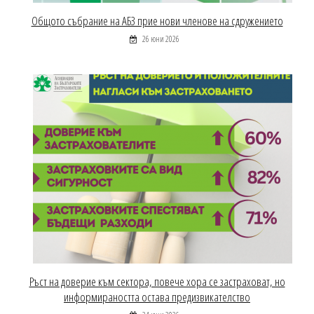
Общото събрание на АБЗ прие нови членове на сдружението
26 юни 2026
Ръст на доверие към сектора, повече хора се застраховат, но
информираността остава предизвикателство