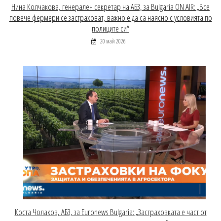
Нина Колчакова, генерален секретар на АБЗ, за Bulgaria ON AIR: „Все
повече фермери се застраховат, важно е да са наясно с условията по
полиците си“
20 май 2026
Коста Чолаков, АБЗ, за Euronews Bulgaria: „Застраховката е част от