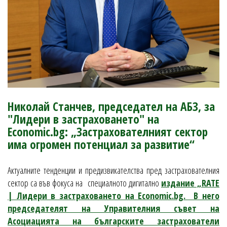
Николай Станчев, председател на АБЗ, за
"Лидери в застраховането" на
Economic.bg: „Застрахователният сектор
има огромен потенциал за развитие“
Актуалните тенденции и предизвикателства пред застрахователния
сектор са във фокуса на специалното дигитално
издание „RATE
| Лидери в застраховането на Economic.bg. В него
председателят на Управителния съвет на
Асоциацията на българските застрахователи