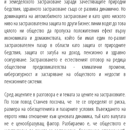
и земеделското застраховане заради зачестяващите природни
бедствия, здравното застраховане също се развива динамично. Но
доминацията на автомобилното застраховане и като цяло ниското
ниво на застрахователна защита по други бизнес линии водят до това
цялото ни общество да пропуска положителния ефект върху
икономиката и домакинствата, който би имал един по-развит
застрахователен пазар в области като защита от природните
бедствия, защита от загуба на доход, пенсионно и здравно
осигуряване. Застраховането е естественият отговор на редица
обществени предизвикателства - климатични промени,
киберсигурност и застаряване на обществото и недостиг в
пенсионните системи.
Сред акцентите в разговора е и темата за цените на застраховките.
По този повод Станчев посочва, че те се определят от риска,
размера на обезщетенията и пазарните условия. Въвеждането на
еврото няма отношение към ценовата динамика, тъй като валутата
не е ценообразуващ фактор. Разбираемо е, че обществото е