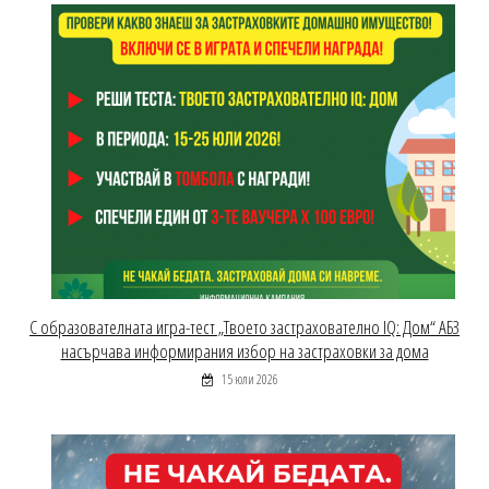
С образователната игра-тест „Твоето застрахователно IQ: Дом“ АБЗ
насърчава информирания избор на застраховки за дома
15 юли 2026