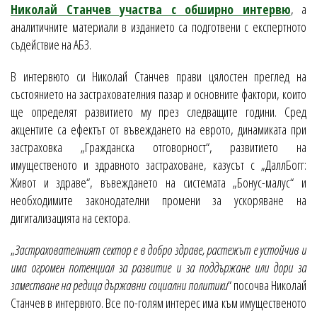
Николай Станчев участва с обширно интервю
, а
аналитичните материали в изданието са подготвени с експертното
съдействие на АБЗ.
В интервюто си Николай Станчев прави цялостен преглед на
състоянието на застрахователния пазар и основните фактори, които
ще определят развитието му през следващите години. Сред
акцентите са ефектът от въвеждането на еврото, динамиката при
застраховка „Гражданска отговорност“, развитието на
имущественото и здравното застраховане, казусът с „ДаллБогг:
Живот и здраве“, въвеждането на системата „Бонус-малус“ и
необходимите законодателни промени за ускоряване на
дигитализацията на сектора.
„
Застрахователният сектор е в добро здраве, растежът е устойчив и
има огромен потенциал за развитие и за поддържане или дори за
заместване на редица държавни социални политики
“ посочва Николай
Станчев в интервюто. Все по-голям интерес има към имущественото