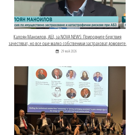
Калоян Маноилов, АБЗ, за NOVA NEWS: Природните бедствия
зачестяват, но все още малко собственици застраховат домовете.
29 май 2026