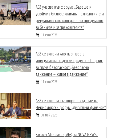
АБЗ участва във форума „Бъдеще и
устойчив бизнес: климатът, технологиите и
регулацията като конкурентно предимство
за банките и застрахователите“
11 юни 2026
АБЗ се включи като партньор в
инициативата на детски градини в Перник
за пътна безопасност „Безопасно
движение – живот в движение“
11 юни 2026
АБЗ се включи във второто издание на
Черноморски форум „Дигитални финанси“
31 май 2026
Калоян Маноилов, АБЗ, за NOVA NEWS: