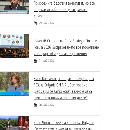
Природните бедствия зачестяват, но все
още малко собственици застраховат
домовете.
29 май 2026
Николай Станчев на Sofia Strategic Finance
Forum 2026: Застраховането все по-активно
интегрира AI и дигитални решения
21 май 2026
Нина Колчакова, генерален секретар на
АБЗ, за Bulgaria ON AIR: „Все повече
фермери се застраховат, важно е да са
наясно с условията по полиците си“
20 май 2026
Коста Чолаков, АБЗ, за Euronews Bulgaria:
„Застраховката е част от защитата срещу