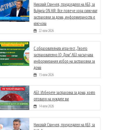
Николай Станчев, председател на АБЗ, за
Bulgaria ON AIR: Все повече хора сключват
застраховки за дома, информираността е
ключова
22 юли 2026
С образователната игра-тест „Твоето
застрахователно IQ: Дом“ АБЗ насърчава
информирания избор на застраховки за
дома
15 юли 2026
АБЗ: Изберете застраховка за дома, която
отговаря на нуждите ви
14 юли 2026
Николай Станчев, председател на АБЗ, за