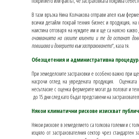
покритието или фактът, че застраховката покрива себест
В тази връзка Нина Колчакова отправи апел към ферме
всички детайли покрай техния бизнес и продукция, на 
наистина отговаря на нуждите им и ще са наясно какво
очакванията на своите клиенти и те да останат дово
повишава и доверието към застраховането
“, каза тя.
Обезщетения и административна процедур
При земеделските застраховки е особено важно при ще
насрочи оглед на увредената продукция. Оценката 
несъгласие с оценка фермерите могат да ползват и тех
до 15 дни след като бъдат представени на застраховател
Някои климатични рискове изискват публи
Някои рискове в земеделието са толкова големи и с тол
изцяло от застрахователния сектор чрез стандартен з