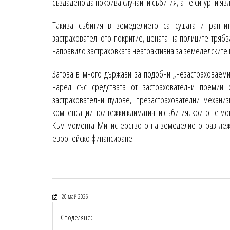
създадено да покрива случайни събития, а не сигурни яв
Такива събития в земеделието са сушата и ранни
застрахователното покритие, цената на полиците трябва
направило застраховката неатрактивна за земеделските
Затова в много държави за подобни „незастраховаеми“
наред със средствата от застрахователни премии
застрахователни пулове, презастрахователни механи
компенсации при тежки климатични събития, които не мог
Към момента Министерството на земеделието разглеж
европейско финансиране.
20 май 2026
Споделяне: