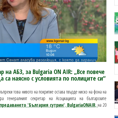
 на АБЗ, за Bulgaria ON AIR: „Все повече
а са наясно с условията по полиците си“
въпреки това нивото на покритие остава твърде ниско на фона на
ира генералният секретар на Асоциацията на българските
 предаването
"
България сутрин
",
Bulgaria
ON
AIR
,
на 20