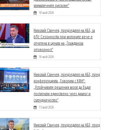
климатичните рискове“
18 май 2026
Николай Станчев, председател на АБЗ, за
bTV: Сезонността при моторите вече е
отчетена в цената на „Гражданска
отговорност“
16 май 2026
Николай Станчев, председател на АБЗ, пред
конференцията „Говорим с КФН“:
„Устойчивите решения могат да бъдат
постигнати единствено чрез диалог и
сътрудничество“
15 май 2026
Николай Станчев, председател на АБЗ, пред