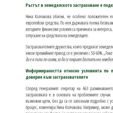
Ръстът в земеделското застраховане е по
Нина Колчакова обясни, че особено положителен е
европейски средства. По нея държавата поема безвъзм
изгодните финансови условия са причината за интереса,
отпускане на средствата на земеделците.
Застрахователните дружества, които предлагат земеделск
някои премийният приход се е увеличил с 50-60%. „
Това
да е в пъти по-голям, за да се покрият достатъчно земедел
Информираността относно условията по 
доверие към застрахователите
Според генералният секретар на АБЗ разминаванет
застраховката е в основата на проблемните случаи.
възможни щети, без да са се запознали подробно с у
процес, коментира Нина Колчакова. Например, може да