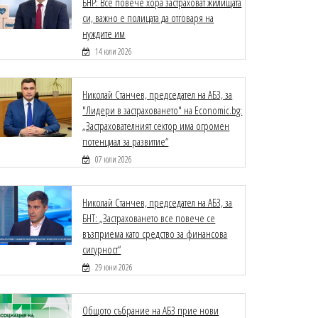
БНР: Все повече хора застраховат жилищата
си, важно е полицата да отговаря на
нуждите им
14 юли 2026
Николай Станчев, председател на АБЗ, за
"Лидери в застраховането" на Economic.bg:
„Застрахователният сектор има огромен
потенциал за развитие“
07 юли 2026
Николай Станчев, председател на АБЗ, за
БНТ: „Застраховането все повече се
възприема като средство за финансова
сигурност“
29 юни 2026
Общото събрание на АБЗ прие нови