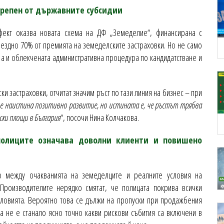
дкрепен от държавните субсидии
фект оказва новата схема на ДФ „Земеделие“, финансирана с
ездно 70% от премията на земеделските застраховки. Но не само
 а и облекчената административна процедура по кандидатстване и
и застраховки, отчитат значим ръст по тази линия на бизнес – при
 е наистина позитивно развитие, но истината е, че ръстът трябва
ски площи в България
“, посочи Нина Колчакова.
полиците означава доволни клиенти и повишено
о между очакванията на земеделците и реалните условия на
 Производителите нерядко смятат, че полицата покрива всички
словията. Вероятно това се дължи на пропуски при продажбения
 не е станало ясно точно какви рискови събития са включени в