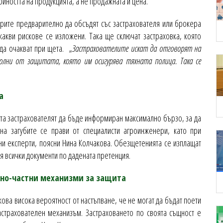
ойността на продукцията, а не продажната й цена.
рите предварително да обсъдят със застрахователя или брокера
какви рискове се изложени. Така ще сключат застраховка, която
 да очакват при щета. „
Застрахователите искат да отговорят на
лни от защитата, която им осигурява тяхната полица. Така се
а
та застрахователят да бъде информиран максимално бързо, за да
на загубите се прави от специалисти агроинженери, като при
ни експерти, поясни Нина Колчакова. Обезщетенията се изплащат
я всички документи по дадената претенция.
чно-частни механизми за защита
кова висока вероятност от настъпване, че не могат да бъдат поети
астрахователен механизъм. Застраховането по своята същност е