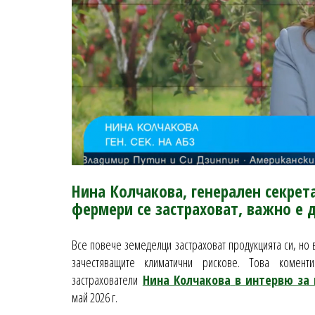
Нина Колчакова, генерален секретар
фермери се застраховат, важно е д
Все повече земеделци застраховат продукцията си, но 
зачестяващите климатични рискове. Това комент
застрахователи
Нина Колчакова
в интервю за
май 2026 г.