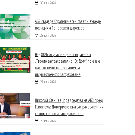
30 юли 2026
АБЗ създаде Стратегически съвет и въведе
позицията Генерален директор
28 юли 2026
Над 80% от участниците в играта-тест
„Твоето застрахователно IQ: Дом“ показаха
високо ниво на познания за
имущественото застраховане
27 юли 2026
Николай Станчев, председател на АБЗ пред
Euronews: Доверието към застрахователния
сектор се повишава устойчиво
23 юли 2026