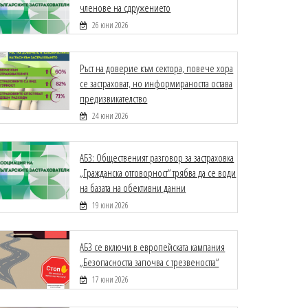
членове на сдружението
26 юни 2026
Ръст на доверие към сектора, повече хора
се застраховат, но информираността остава
предизвикателство
24 юни 2026
АБЗ: Общественият разговор за застраховка
„Гражданска отговорност“ трябва да се води
на базата на обективни данни
19 юни 2026
АБЗ се включи в европейската кампания
„Безопасността започва с трезвеността“
17 юни 2026