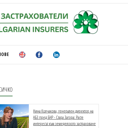
НОВЕ
СИЧКО
Нина Колчакова, генерален директор на
АБЗ пред БНР - Стара Загора: Расте
интересът към земеделското застраховане