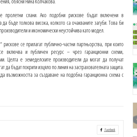
ления, обясни Нина Колчакова.
те пролетни слани. Ако подобни рискове бъдат включени в
 да бъде толкова висока, колкото са очакваните загуби. Това би
 производители и икономически неустойчива като модел.
 рискове се прилагат публично-частни партньорства, при които
 се включва и публичен ресурс – чрез гаранционни схеми,
зми. Целта е земеделските производители да могат да получат
ат да бъдат покрити изцяло по линия на застрахователната защита.
да възможността за създаване на подобна гаранционна схема с
Facebook