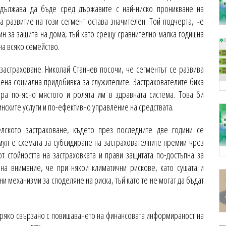
одължава да бъде сред държавите с най-ниско проникване на
 развитие на този сегмент остава значителен. Той подчерта, че
ин за защита на дома, тъй като срещу сравнително малка годишна
на всяко семейство.
астраховане. Николай Станчев посочи, че сегментът се развива
нена социална придобивка за служителите. Застрахователите биха
ира по-ясно мястото и ролята им в здравната система. Това би
нските услуги и по-ефективно управление на средствата.
лското застраховане, където през последните две години се
ул е схемата за субсидиране на застрахователните премии чрез
 стойността на застраховката и прави защитата по-достъпна за
на внимание, че при някои климатични рискове, като сушата и
и механизми за споделяне на риска, тъй като те не могат да бъдат
пряко свързано с повишаването на финансовата информираност на