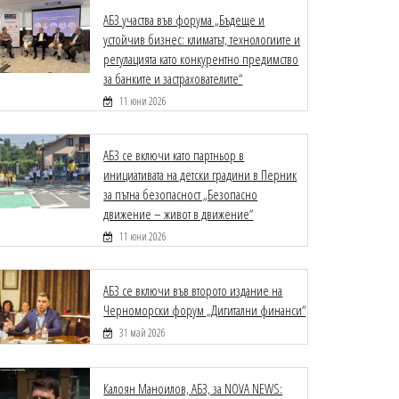
АБЗ участва във форума „Бъдеще и
устойчив бизнес: климатът, технологиите и
регулацията като конкурентно предимство
за банките и застрахователите“
11 юни 2026
АБЗ се включи като партньор в
инициативата на детски градини в Перник
за пътна безопасност „Безопасно
движение – живот в движение“
11 юни 2026
АБЗ се включи във второто издание на
Черноморски форум „Дигитални финанси“
31 май 2026
Калоян Маноилов, АБЗ, за NOVA NEWS: