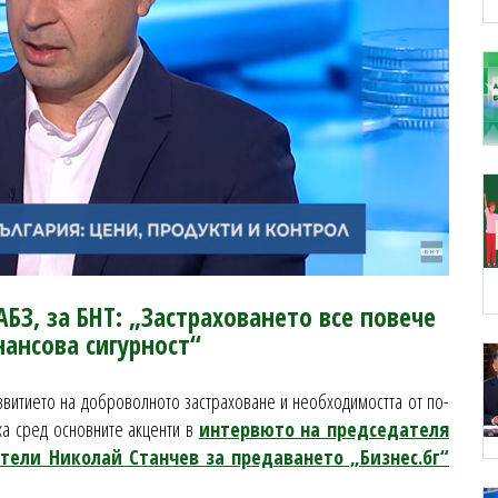
БЗ, за БНТ: „Застраховането все повече
нансова сигурност“
звитието на доброволното застраховане и необходимостта от по-
а сред основните акценти в
интервюто на председателя
тели Николай Станчев за предаването „Бизнес.бг“