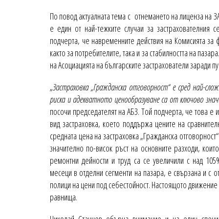
По повод актуалната тема с отнемането на лиценза на З
е един от най-тежките случаи за застрахователния с
подчерта, че навременните действия на Комисията за 
както за потребителите, така и за стабилността на паза
на Асоциацията на българските застрахователи заради п
„
Застраховка „Гражданска отговорност“ е сред най-сло
риска и адекватното ценообразуване са от ключово зна
посочи председателят на АБЗ. Той подчерта, че това е 
вид застраховка, което поддържа цените на сравнителн
средната цена на застраховка „Гражданска отговорност“
значително по-висок ръст на основните разходи, кои
ремонтни дейности и труд са се увеличили с над 105
месеци в отделни сегменти на пазара, е свързана и с о
полици на цени под себестойност. Настоящото движение
равнища.