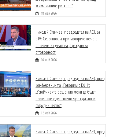
климатичните рискове“
18 май 2026
Николай Станчев, председател на АБЗ, за
bTV: Сезонността при моторите вече е
отчетена в цената на „Гражданска
отговорност“
16 май 2026
Николай Станчев, председател на АБЗ, пред
конференцията „Говорим с КФН“:
„Устойчивите решения могат да бъдат
постигнати единствено чрез диалог и
сътрудничество“
15 май 2026
Николай Станчев, председател на АБЗ, пред