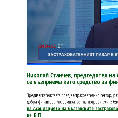
Николай Станчев, председател на А
се възприема като средство за фи
Предизвикателствата пред застрахователния сектор, ра
добра финансова информираност на потребителите бях
на Асоциацията на българските застрахова
на БНТ.