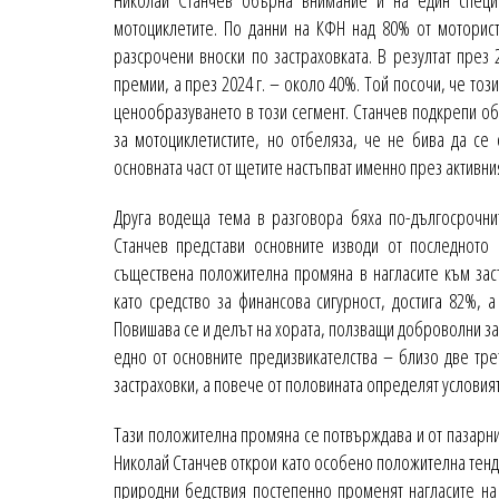
Николай Станчев обърна внимание и на един специ
мотоциклетите. По данни на КФН над 80% от моторис
разсрочени вноски по застраховката. В резултат през
премии, а през 2024 г. – около 40%. Той посочи, че то
ценообразуването в този сегмент. Станчев подкрепи о
за мотоциклетистите, но отбеляза, че не бива да се 
основната част от щетите настъпват именно през активни
Друга водеща тема в разговора бяха по-дългосрочнит
Станчев представи основните изводи от последното 
съществена положителна промяна в нагласите към заст
като средство за финансова сигурност, достига 82%, 
Повишава се и делът на хората, ползващи доброволни з
едно от основните предизвикателства – близо две трет
застраховки, а повече от половината определят условият
Тази положителна промяна се потвърждава и от пазарнит
Николай Станчев открои като особено положителна тенд
природни бедствия постепенно променят нагласите на