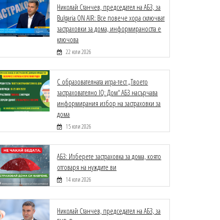
Николай Станчев, председател на АБЗ, за
Bulgaria ON AIR: Все повече хора сключват
застраховки за дома, информираността е
ключова
22 юли 2026
С образователната игра-тест „Твоето
застрахователно IQ: Дом“ АБЗ насърчава
информирания избор на застраховки за
дома
15 юли 2026
АБЗ: Изберете застраховка за дома, която
отговаря на нуждите ви
14 юли 2026
Николай Станчев, председател на АБЗ, за