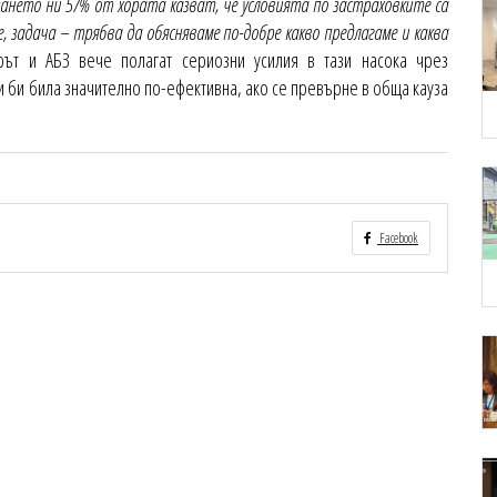
ането ни 57% от хората казват, че условията по застраховките са
, задача – трябва да обясняваме по-добре какво предлагаме и каква
орът и АБЗ вече полагат сериозни усилия в тази насока чрез
 би била значително по-ефективна, ако се превърне в обща кауза
Facebook