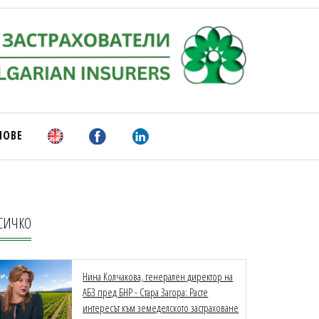
НОВЕ
СИЧКО
Нина Колчакова, генерален директор на
АБЗ пред БНР - Стара Загора: Расте
интересът към земеделското застраховане