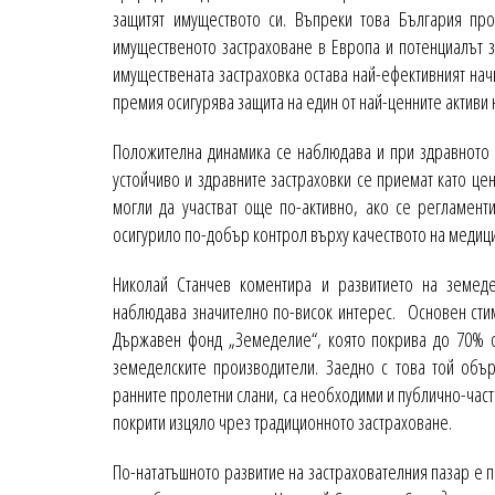
защитят имуществото си. Въпреки това България пр
имущественото застраховане в Европа и потенциалът за
имуществената застраховка остава най-ефективният нач
премия осигурява защита на един от най-ценните активи 
Положителна динамика се наблюдава и при здравното з
устойчиво и здравните застраховки се приемат като це
могли да участват още по-активно, ако се регламент
осигурило по-добър контрол върху качеството на медици
Николай Станчев коментира и развитието на земеде
наблюдава значително по-висок интерес. Основен стим
Държавен фонд „Земеделие“, която покрива до 70% от
земеделските производители. Заедно с това той обър
ранните пролетни слани, са необходими и публично-частн
покрити изцяло чрез традиционното застраховане.
По-нататъшното развитие на застрахователния пазар е 