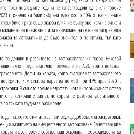
фичен проблем при застраховка „Гражданска отговорност“ за
тите през последните години не са заплащали една или повече
 2023 г. реално са били събрани едва около 30% от начислените
зи специфичен риск също оказва влияние върху оценката на риска и
бсъждането на възможности за въвеждане на сезонна застраховка
очаква тя автоматично да бъде значително по-евтина, тъй като
я сезон.
е тенденции в развитието на застрахователния пазар. Николай
национално представително проучване на АБЗ, които показват
раховането. Делът на хората, които възприемат застраховането
а доверието към сектора нараства до 60% при 47% през 2020 г.
астраховки. В същото време недостатъчната информираност остава
и от анкетираните смятат, че хората не разбират достатъчно от
а по тях като трудни за разбиране.
е данни, които отчитат ръст при редица доброволни застраховки.
енция развитието на имущественото застраховане. Зачестяващите
 хората и все повече собственици осъзнават необходимостта да