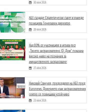
30 юли 2026
АБЗ създаде Стратегически съвет и въведе
позицията Генерален директор
28 юли 2026
Над 80% от участниците в играта-тест
„Твоето застрахователно IQ: Дом“ показаха
високо ниво на познания за
имущественото застраховане
27 юли 2026
Николай Станчев, председател на АБЗ пред
Euronews: Доверието към застрахователния
сектор се повишава устойчиво
23 юли 2026