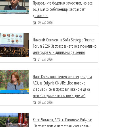
Природните бедствия зачестяват, но все
още малко собственици застраховат
домовете.
29 май 2026
Николай Станчев на Sofia Strategic Finance
Forum 2026: Застраховането все по-активно
интегрира AI и дигитални решения
21 май 2026
Нина Колчакова, генерален секретар на
АБЗ, за Bulgaria ON AIR: „Все повече
фермери се застраховат, важно е да са
наясно с условията по полиците си“
20 май 2026
Коста Чолаков, АБЗ, за Euronews Bulgaria:
„Застраховката е част от защитата срещу