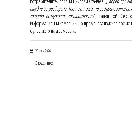
потребителите, посочи Николай Станчев. „
Според проучв
трудни за разбиране. Това е и наша, на застрахователите
защита осигуряват застраховките
“, заяви той. Сект
информационни кампании, но промяната изисква време и
с участието на държавата.
29 юни 2026
Споделяне: