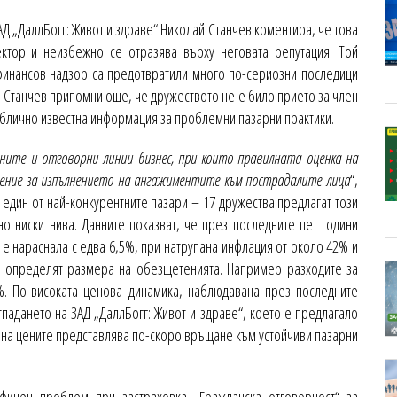
АД „ДаллБогг: Живот и здраве“ Николай Станчев коментира, че това
ектор и неизбежно се отразява върху неговата репутация. Той
финансов надзор са предотвратили много по-сериозни последици
ра. Станчев припомни още, че дружеството не е било прието за член
ублично известна информация за проблемни пазарни практики.
жните и отговорни линии бизнес, при които правилната оценка на
чение за изпълнението на ангажиментите към пострадалите лица
“,
и един от най-конкурентните пазари – 17 дружества предлагат този
о ниски нива. Данните показват, че през последните пет години
 е нараснала с едва 6,5%, при натрупана инфлация от около 42% и
то определят размера на обезщетенията. Например разходите за
%. По-високата ценова динамика, наблюдавана през последните
тпадането на ЗАД „ДаллБогг: Живот и здраве“, което е предлагало
 на цените представлява по-скоро връщане към устойчиви пазарни