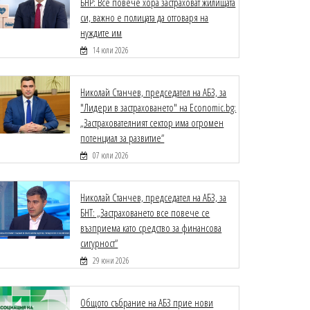
БНР: Все повече хора застраховат жилищата
си, важно е полицата да отговаря на
нуждите им
14 юли 2026
Николай Станчев, председател на АБЗ, за
"Лидери в застраховането" на Economic.bg:
„Застрахователният сектор има огромен
потенциал за развитие“
07 юли 2026
Николай Станчев, председател на АБЗ, за
БНТ: „Застраховането все повече се
възприема като средство за финансова
сигурност“
29 юни 2026
Общото събрание на АБЗ прие нови