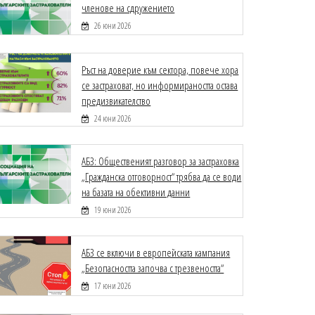
членове на сдружението
26 юни 2026
Ръст на доверие към сектора, повече хора
се застраховат, но информираността остава
предизвикателство
24 юни 2026
АБЗ: Общественият разговор за застраховка
„Гражданска отговорност“ трябва да се води
на базата на обективни данни
19 юни 2026
АБЗ се включи в европейската кампания
„Безопасността започва с трезвеността“
17 юни 2026