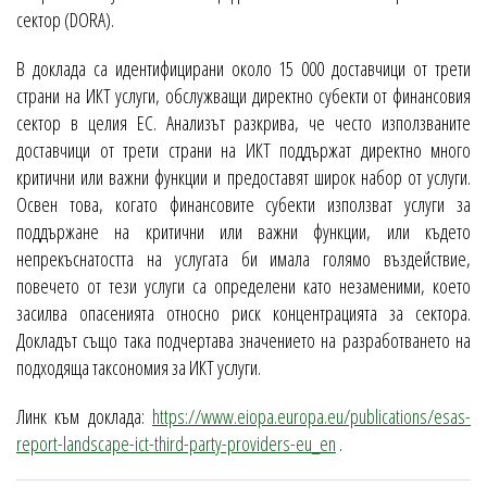
сектор (DORA).
В доклада са идентифицирани около 15 000 доставчици от трети
страни на ИКТ услуги, обслужващи директно субекти от финансовия
сектор в целия ЕС. Анализът разкрива, че често използваните
доставчици от трети страни на ИКТ поддържат директно много
критични или важни функции и предоставят широк набор от услуги.
Освен това, когато финансовите субекти използват услуги за
поддържане на критични или важни функции, или където
непрекъснатостта на услугата би имала голямо въздействие,
повечето от тези услуги са определени като незаменими, което
засилва опасенията относно риск концентрацията за сектора.
Докладът също така подчертава значението на разработването на
подходяща таксономия за ИКТ услуги.
Линк към доклада:
https://www.eiopa.europa.eu/publications/esas-
report-landscape-ict-third-party-providers-eu_en
.