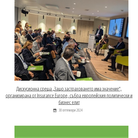
Дискусионна среща „Защо застраховането има значение“,
организирана от Insurance Europe, събра европейския политически и
бизнес елит
30 септември 2024