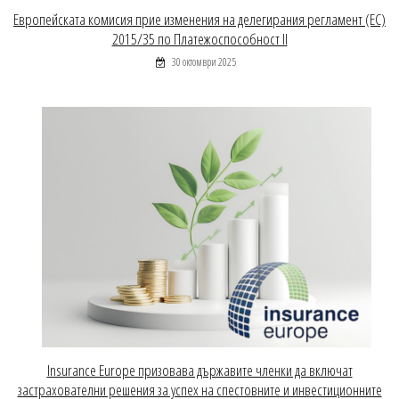
Европейската комисия прие изменения на делегирания регламент (ЕС)
2015/35 по Платежоспособност II
30 октомври 2025
Insurance Europe призовава държавите членки да включат
застрахователни решения за успех на спестовните и инвестиционните