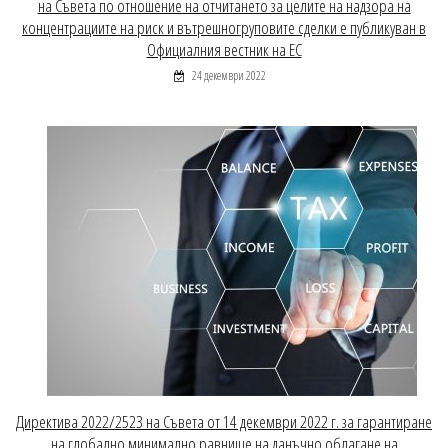
на Съвета по отношение на отчитането за целите на надзора на
концентрациите на риск и вътрешногруповите сделки е публикуван в
Официалния вестник на ЕС
24 декември 2022
Директива 2022/2523 на Съвета от 14 декември 2022 г. за гарантиране
на глобално минимално равнище на данъчно облагане на