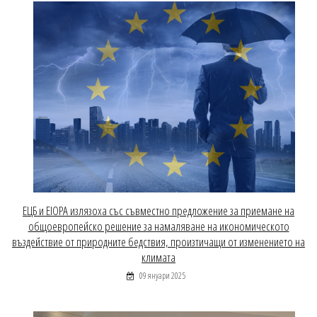
EЦБ и EIOPA излязоха със съвместно предложение за приемане на
общоевропейско решение за намаляване на икономическото
въздействие от природните бедствия, произтичащи от изменението на
климата
09 януари 2025