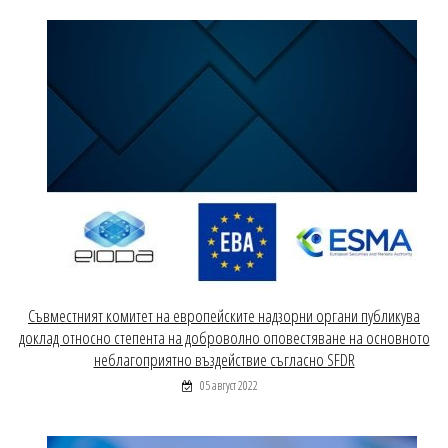
Съвместният комитет на европейските надзорни органи публикува
доклад относно степента на доброволно оповестяване на основното
неблагоприятно въздействие съгласно SFDR
05 август 2022