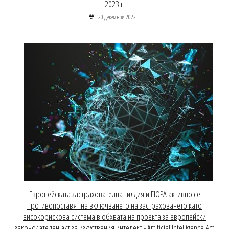
2023 г.
20 декември 2022
Европейската застрахователна гилдия и EIOPA активно се
противопоставят на включването на застраховането като
високорискова система в обхвата на проекта за европейски
законодателен акт за изкуствения интелект - Artificial Intelligence Act