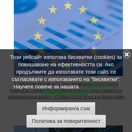
Този уебсайт използва бисквитки (cookies) за
повишаване на ефективността си. Ако
продължите да използвате този сайт, се
съгласявате с използването на "бисквитки".
В Официален вестник на ЕС бяха публикувани регулаторните
Научете повече за нашата
ПОЛИТИКА ЗА
технически стандарти по Регламента относно оповестяването на
ЛИЧНИТЕ ДАННИ
.
информация във връзка с устойчивостта в сектора на финансовите
услуги
Информиран/а съм
26 юли 2022
Политика за поверителност