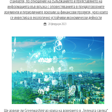
стандарти, по отношение на съдържанието и представянето на
информацията във връзка с оповестяванията в преддоговорните
документи и периодичните доклади за финансови продукти, чрез които
се инвестира в екологично устойчиви икономически дейности
20 февруари 2023
Ще доведе ли Greenwashing до криза на доверието в „Зелената сделка“