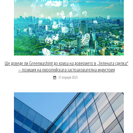
Ще доведе ли Greenwashing до криза на доверието в „Зелената сделка“
– позиция на европейската застрахователна индустрия
31 януари 2023