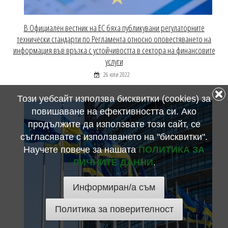
В Официален вестник на ЕС бяха публикувани регулаторните
технически стандарти по Регламента относно оповестяването на
информация във връзка с устойчивостта в сектора на финансовите
услуги
26 юли 2022
Този уебсайт използва бисквитки (cookies) за
повишаване на ефективността си. Ако
продължите да използвате този сайт, се
съгласявате с използването на "бисквитки".
Научете повече за нашата
ПОЛИТИКА ЗА
ЛИЧНИТЕ ДАННИ
.
Информиран/а съм
Политика за поверителност