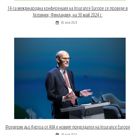
14-та международна конференция на Insurance Europe се проведе в
Хелзинки, Финландия, на 30 май 2024 г.
06 юни 2024
Фредерик дьо Куртоа от AXA е новият председател на Insurance Europe
30 май 2024