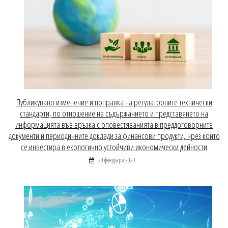
Публикувано изменение и поправка на регулаторните технически
стандарти, по отношение на съдържанието и представянето на
информацията във връзка с оповестяванията в преддоговорните
документи и периодичните доклади за финансови продукти, чрез които
се инвестира в екологично устойчиви икономически дейности
20 февруари 2023