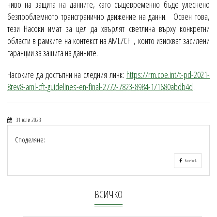
ниво на защита на данните, като същевременно бъде улеснено
безпроблемното трансгранично движение на данни. Освен това,
тези Насоки имат за цел да хвърлят светлина върху конкретни
области в рамките на контекст на AML/CFT, които изискват засилени
гаранции за защита на данните.
Насоките да достъпни на следния линк:
https://rm.coe.int/t-pd-2021-
8rev8-aml-cft-guidelines-en-final-2772-7823-8984-1/1680abdb4d
.
31 юли 2023
Споделяне:
Facebook
ВСИЧКО