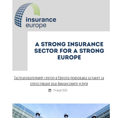
Застрахователният сектор в Европа призовава за пакет за
опростяване във финансовите услуги
19 март 2026