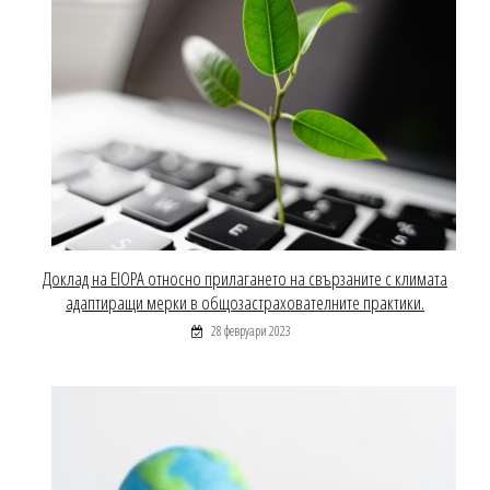
Доклад на EIOPA относно прилагането на свързаните с климата
адаптиращи мерки в общозастрахователните практики.
28 февруари 2023