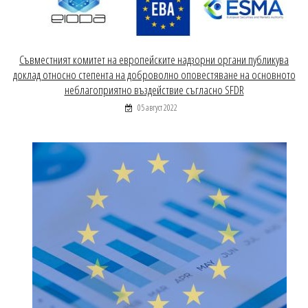
Съвместният комитет на европейските надзорни органи публикува
доклад относно степента на доброволно оповестяване на основното
неблагоприятно въздействие съгласно SFDR
05 август 2022