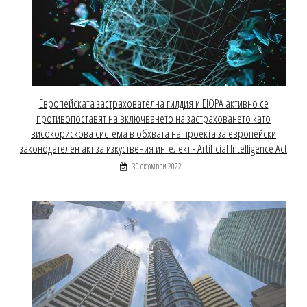
Европейската застрахователна гилдия и EIOPA активно се
противопоставят на включването на застраховането като
високорискова система в обхвата на проекта за европейски
законодателен акт за изкуствения интелект - Artificial Intelligence Act
30 октомври 2022