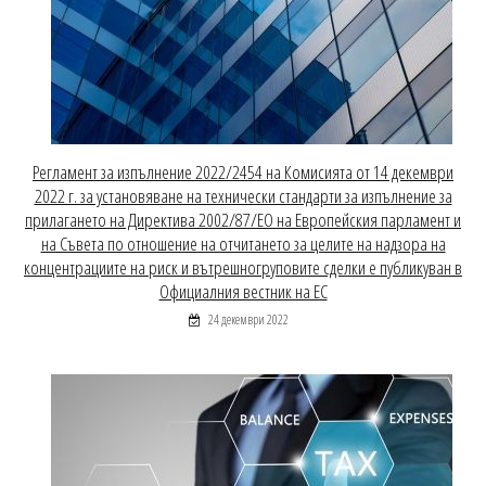
Регламент за изпълнение 2022/2454 на Комисията от 14 декември
2022 г. за установяване на технически стандарти за изпълнение за
прилагането на Директива 2002/87/ЕО на Европейския парламент и
на Съвета по отношение на отчитането за целите на надзора на
концентрациите на риск и вътрешногруповите сделки е публикуван в
Официалния вестник на ЕС
24 декември 2022