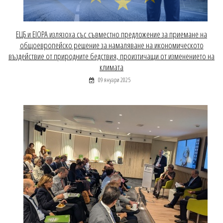
EЦБ и EIOPA излязоха със съвместно предложение за приемане на
общоевропейско решение за намаляване на икономическото
въздействие от природните бедствия, произтичащи от изменението на
климата
09 януари 2025