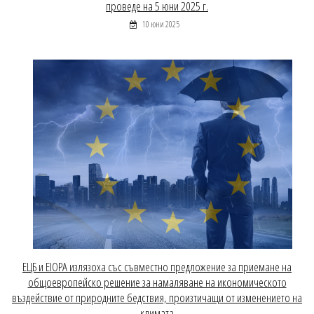
проведе на 5 юни 2025 г.
10 юни 2025
EЦБ и EIOPA излязоха със съвместно предложение за приемане на
общоевропейско решение за намаляване на икономическото
въздействие от природните бедствия, произтичащи от изменението на
климата