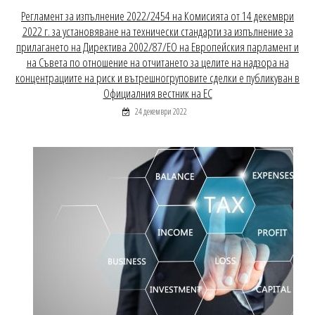
Регламент за изпълнение 2022/2454 на Комисията от 14 декември
2022 г. за установяване на технически стандарти за изпълнение за
прилагането на Директива 2002/87/ЕО на Европейския парламент и
на Съвета по отношение на отчитането за целите на надзора на
концентрациите на риск и вътрешногруповите сделки е публикуван в
Официалния вестник на ЕС
24 декември 2022