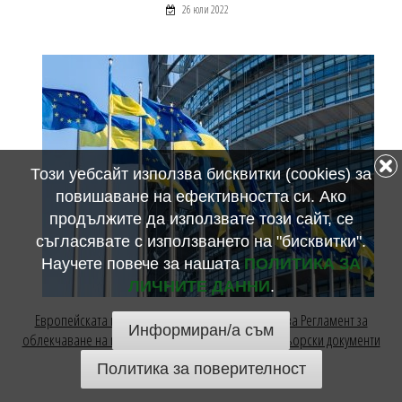
26 юли 2022
Този уебсайт използва бисквитки (cookies) за
повишаване на ефективността си. Ако
продължите да използвате този сайт, се
съгласявате с използването на "бисквитки".
Научете повече за нашата
ПОЛИТИКА ЗА
ЛИЧНИТЕ ДАННИ
.
Европейската комисия публикува предложение за Регламент за
Информиран/а съм
облекчаване на изискванията за украинските шофьорски документи
21 юни 2022
Политика за поверителност