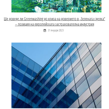
Ще доведе ли Greenwashing до криза на доверието в „Зелената сделка“
– позиция на европейската застрахователна индустрия
31 януари 2023