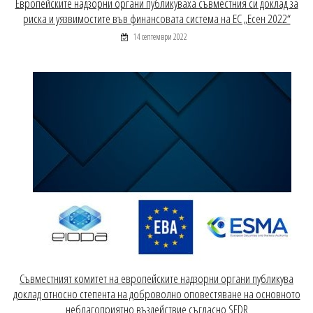
Европейските надзорни органи публикуваха съвместния си доклад за
риска и уязвимостите във финансовата система на ЕС „Есен 2022“
14 септември 2022
Съвместният комитет на европейските надзорни органи публикува
доклад относно степента на доброволно оповестяване на основното
неблагоприятно въздействие съгласно SFDR