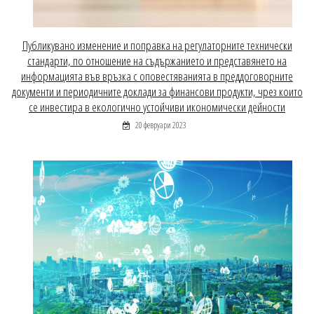
Публикувано изменение и поправка на регулаторните технически
стандарти, по отношение на съдържанието и представянето на
информацията във връзка с оповестяванията в преддоговорните
документи и периодичните доклади за финансови продукти, чрез които
се инвестира в екологично устойчиви икономически дейности
20 февруари 2023