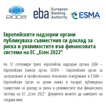
Европейските надзорни органи
публикуваха съвместния си доклад за
риска и уязвимостите във финансовата
система на ЕС „Есен 2022“
На 12 септември трите европейски надзорни органа (EBA –
Европейския банков орган, EIOPA - Европейския орган за
застраховане и професионално пенсионно осигуряване и ESMA –
Европейския орган за ценни книжа и пазари) публикуваха
съвместния си доклад за риска и уязвимостите във финансовата
система на ЕС „Есен 2022“. Документа можете да намерите на
следния линк: