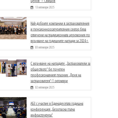
Ценов“ – Свищов
13 октомври 2025
Най-добрите компании в застрахователния
и пенсионноосигурителния сектор бяха
отличени на традиционната церемония по
връчване на годишните награди за 2024 г.
03 октомври 2025
С връчване на наградите „Застрахователи за
обществото“ бе почетен
професионалният празник „Деня на
застрахователя“-1 октомври
02 октомври 2025
АБЗ с участие в Единадесетата годишна
конференция „Безопасна пътна
инфраструктура“