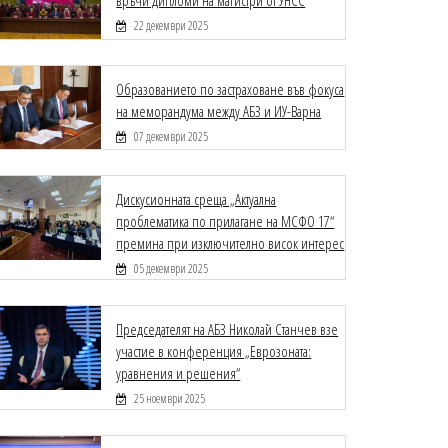
връчи дипломи на магистри от УНСС
22 декември 2025
Образованието по застраховане във фокуса
на меморандума между АБЗ и ИУ-Варна
07 декември 2025
Дискусионната среща „Актуална
проблематика по прилагане на МСФО 17“
премина при изключително висок интерес
05 декември 2025
Председателят на АБЗ Николай Станчев взе
участие в конференция „Еврозоната:
уравнения и решения“
25 ноември 2025