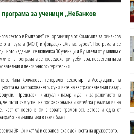
а програма за ученици „Небанков
сов сектор в България” се организира от Комисията за финансов
ето и науката (МОН) и фондация „Атанас Буров“. Програмата се
одишното издание се включиха 30 ученици и 8 учители от училища с
мките на програмата се проведоха три уебинара, посветени на за
ахователния и пенсионноосигурителния.
нето, Нина Колчакова, генерален секретар на Асоциацията на
ъщността на застраховането, функциите на застрахователния пазар,
родукти. Представи и актуални пазарни данни за развитието на
, че пътят към успешна професионална и житейска реализация на
, част от което е финансовата грамотност. Затова и една от
разработва инициативи в тази област.
сетиха ЗК „Уника“ АД и се запознаха с дейността на дружеството.