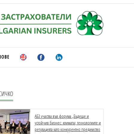
НОВЕ
СИЧКО
АБЗ участва във форума „Бъдеще и
устойчив бизнес: климатът, технологиите и
регулацията като конкурентно предимство