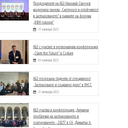
Председателят на АБЗ Николай Станчев
модерира панела „Сигурност и устойчивост
в застраховането“ в рамките на форума
„КФН говори“
17 ноември 2025
АБЗ с участие в регионалната конференция
„Claim the Future“ в София
05 ноември 2025
АБЗ посрещна студенти от специалност
„Застраховане и социално дело“ в УНСС
31 октомври 2025
АБЗ участва в конференция „Актуални
проблеми на застраховането и
осигуряването - 2025” в СА „Димитър А.