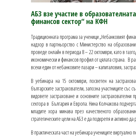
АБЗ взе участие в образователнат
финансов сектор“ на КФН
Традиционната програма за ученици „Небанковият финан
надзор в партньорство с Министерство на образовани
проведе онлайн в периода 8 – 22 октомври, като в тазг
икономически и финансов профил от цялата страна. В ра
всеки един от небанковите пазари – капиталовия, застр
В уебинара на 15 октомври, посветен на застрахова
българските застрахователи, запозна участниците със с
видовете застраховане и основните застрахователни п
сектора в България и Европа. Нина Колчакова подчерта
младите хора минава през качественото образование
стратегическите цели на АБЗ е да подкрепя и активно да 
В практическата част на уебинара учениците виртуално по