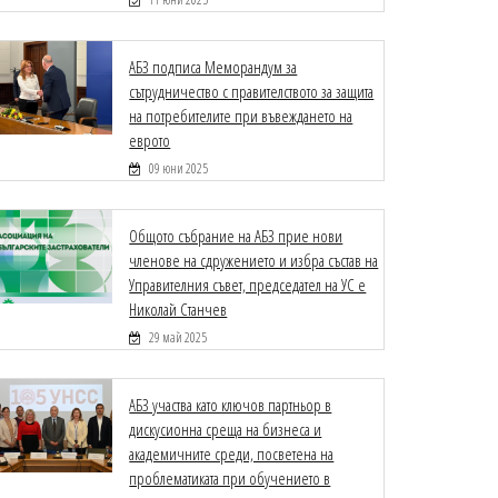
АБЗ подписа Меморандум за
сътрудничество с правителството за защита
на потребителите при въвеждането на
еврото
09 юни 2025
Общото събрание на АБЗ прие нови
членове на сдружението и избра състав на
Управителния съвет, председател на УС е
Николай Станчев
29 май 2025
АБЗ участва като ключов партньор в
дискусионна среща на бизнеса и
академичните среди, посветена на
проблематиката при обучението в