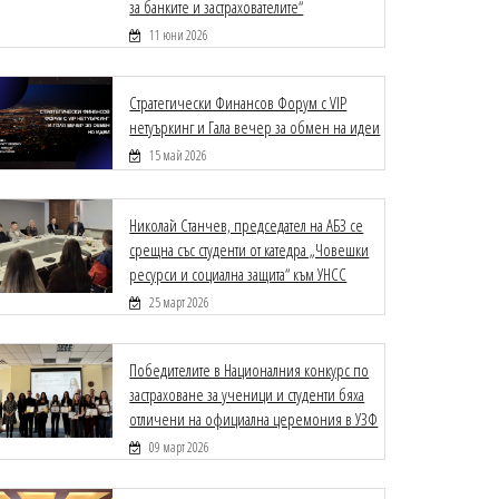
за банките и застрахователите“
11 юни 2026
Стратегически Финансов Форум с VIP
нетуъркинг и Гала вечер за обмен на идеи
15 май 2026
Николай Станчев, председател на АБЗ се
срещна със студенти от катедра „Човешки
ресурси и социална защита“ към УНСС
25 март 2026
Победителите в Националния конкурс по
застраховане за ученици и студенти бяха
отличени на официална церемония в УЗФ
09 март 2026