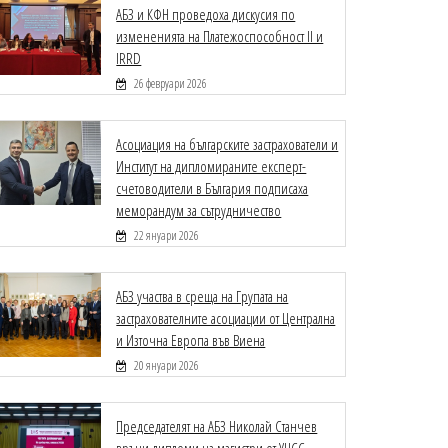
АБЗ и КФН проведоха дискусия по
измененията на Платежоспособност II и
IRRD
26 февруари 2026
Асоциация на българските застрахователи и
Институт на дипломираните експерт-
счетоводители в България подписаха
меморандум за сътрудничество
22 януари 2026
АБЗ участва в среща на Групата на
застрахователните асоциации от Централна
и Източна Европа във Виена
20 януари 2026
Председателят на АБЗ Николай Станчев