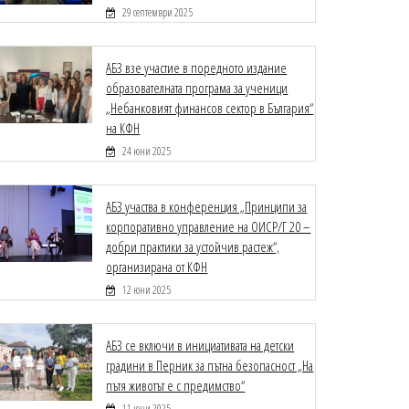
29 септември 2025
АБЗ взе участие в поредното издание
образователната програма за ученици
„Небанковият финансов сектор в България“
на КФН
24 юни 2025
АБЗ участва в конференция „Принципи за
корпоративно управление на ОИСР/Г 20 –
добри практики за устойчив растеж“,
организирана от КФН
12 юни 2025
АБЗ се включи в инициативата на детски
градини в Перник за пътна безопасност „На
пътя животът е с предимство“
11 юни 2025