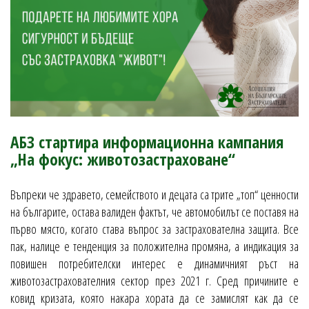
АБЗ стартира информационна кампания
„На фокус: животозастраховане“
Въпреки че здравето, семейството и децата са трите „топ“ ценности
на българите, остава валиден фактът, че автомобилът се поставя на
първо място, когато става въпрос за застрахователна защита. Все
пак, налице е тенденция за положителна промяна, а индикация за
повишен потребителски интерес е динамичният ръст на
животозастрахователния сектор през 2021 г. Сред причините е
ковид кризата, която накара хората да се замислят как да се