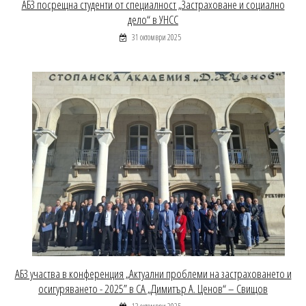
АБЗ посрещна студенти от специалност „Застраховане и социално
дело“ в УНСС
31 октомври 2025
АБЗ участва в конференция „Актуални проблеми на застраховането и
осигуряването - 2025” в СА „Димитър А. Ценов“ – Свищов