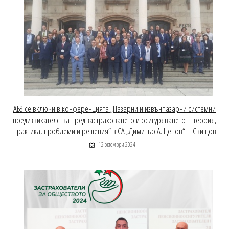
АБЗ се включи в конференцията „Пазарни и извънпазарни системни
предизвикателства пред застраховането и осигуряването – теория,
практика, проблеми и решения“ в СА „Димитър А. Ценов“ – Свищов
12 октомври 2024