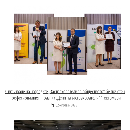
С връчване на наградите „Застрахователи за обществото“ бе почетен
професионалният празник „Деня на застрахователя“-1 октомври
02 октомври 2025