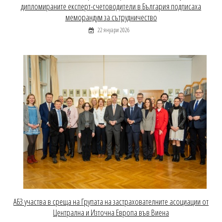
дипломираните експерт-счетоводители в България подписаха
меморандум за сътрудничество
22 януари 2026
АБЗ участва в среща на Групата на застрахователните асоциации от
Централна и Източна Европа във Виена