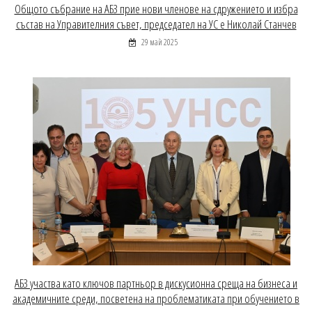
Общото събрание на АБЗ прие нови членове на сдружението и избра
състав на Управителния съвет, председател на УС е Николай Станчев
29 май 2025
АБЗ участва като ключов партньор в дискусионна среща на бизнеса и
академичните среди, посветена на проблематиката при обучението в