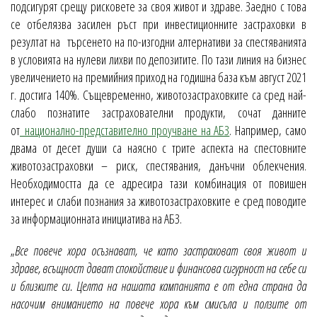
подсигурят срещу рисковете за своя живот и здраве. Заедно с това
се отбелязва засилен ръст при инвестиционните застраховки в
резултат на търсенето на по-изгодни алтернативи за спестяванията
в условията на нулеви лихви по депозитите. По тази линия на бизнес
увеличението на премийния приход на годишна база към август 2021
г. достига 140%. Същевременно, животозастраховките са сред най-
слабо познатите застрахователни продукти, сочат данните
от
национално-представително проучване на АБЗ
. Например, само
двама от десет души са наясно с трите аспекта на спестовните
животозастраховки – риск, спестявания, данъчни облекчения.
Необходимостта да се адресира тази комбинация от повишен
интерес и слаби познания за животозастраховките е сред поводите
за информационната инициатива на АБЗ.
„
Все повече хора осъзнават, че като застраховат своя живот и
здраве, всъщност дават спокойствие и финансова сигурност на себе си
и близките си. Целта на нашата кампанията е от една страна да
насочим вниманието на повече хора към смисъла и ползите от