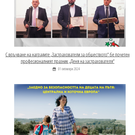
С връчване на наградите „Застрахователи за обществото“ бе почетен
професионалният празник „Деня на застрахователя“
01 октомври 2024