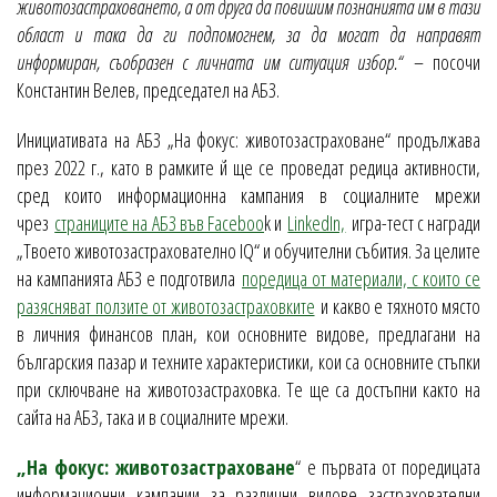
животозастраховането, а от друга да повишим познанията им в тази
област и така да ги подпомогнем, за да могат да направят
информиран, съобразен с личната им ситуация избор.“
– посочи
Константин Велев, председател на АБЗ.
Инициативата на АБЗ „На фокус: животозастраховане“ продължава
през 2022 г., като в рамките й ще се проведат редица активности,
сред които информационна кампания в социалните мрежи
чрез
страниците на АБЗ във Faceboo
k и
LinkedIn,
игра-тест с награди
„Твоето животозастрахователно IQ“ и обучителни събития. За целите
на кампанията АБЗ е подготвила
поредица от материали, с които се
разясняват ползите от животозастраховките
и какво е тяхното място
в личния финансов план, кои основните видове, предлагани на
българския пазар и техните характеристики, кои са основните стъпки
при сключване на животозастраховка. Те ще са достъпни както на
сайта на АБЗ, така и в социалните мрежи.
„На фокус: животозастраховане
“ е първата от поредицата
информационни кампании за различни видове застрахователни