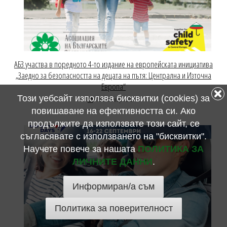
АБЗ участва в поредното 4-то издание на европейската инициатива
„Заедно за безопасността на децата на пътя: Централна и Източна
Европа“
Този уебсайт използва бисквитки (cookies) за
19 септември 2024
повишаване на ефективността си. Ако
продължите да използвате този сайт, се
съгласявате с използването на "бисквитки".
Научете повече за нашата
ПОЛИТИКА ЗА
ЛИЧНИТЕ ДАННИ
.
Информиран/а съм
Политика за поверителност