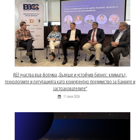
АБЗ участва във форума „Бъдеще и устойчив бизнес: климатът,
технологиите и регулацията като конкурентно предимство за банките и
застрахователите“
11 юни 2026