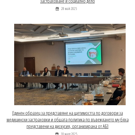
застраховане и социално дело
28 май 2025
Единен образец за представяне на щетимостта по договори за
медицински застраховки и общата политика по въвеждането му бяха
представени на дискусия, организирана от АБЗ
18 март 2025