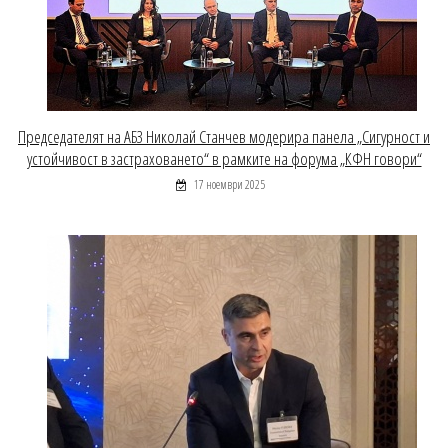
Председателят на АБЗ Николай Станчев модерира панела „Сигурност и
устойчивост в застраховането“ в рамките на форума „КФН говори“
17 ноември 2025