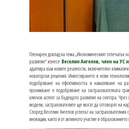
Пленарен доклад на тема „Икономическият отпечатък на
развитие“ изнесе
Веселин Ангелов, член на УС 
адаптира към новите реалности, включително климатичн
новаторски решения. Инвестирането в нови технологии
подобряване на ефективността и намаляване на ра
проникване е подобряване на застрахователната грам
ключов аспект за бъдещото развитие на сектора. Чрез 
модели, застрахователите ще могат да отговорят на нар
Според Веселин Ангелов успехът на застрахователния с
иновации, както и от активното участие в образованието