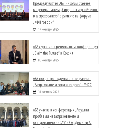
Председателят на АБЗ Николай Станчев
модерира панела „Сигурност и устойчивост
в застраховането“ в рамките на форума
„КФН говори“
17 ноември 2025
АБЗ с участие в регионалната конференция
„Claim the Future“ в София
05 ноември 2025
АБЗ посрещна студенти от специалност
„Застраховане и социално дело“ в УНСС
31 октомври 2025
АБЗ участва в конференция „Актуални
проблеми на застраховането и
осигуряването - 2025” в СА „Димитър А.