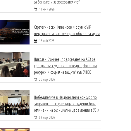
за банките и застрахователите“
11 юни 2026
Стратегически Финансов Форум с VIP
нетуъркинг и Гала вечер за обмен на идеи
15 май 2026
Николай Станчев, председател на АБЗ се
срещна със студенти от катедра „Човешки
ресурси и социална защита“ към УНСС
25 март 2026
Победителите в Националния конкурс по
застраховане за ученици и студенти бяха
отличени на официална церемония в УЗФ
09 март 2026