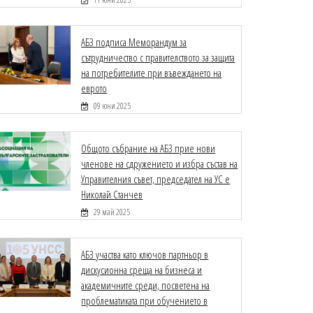
АБЗ подписа Меморандум за
сътрудничество с правителството за защита
на потребителите при въвеждането на
еврото
09 юни 2025
Общото събрание на АБЗ прие нови
членове на сдружението и избра състав на
Управителния съвет, председател на УС е
Николай Станчев
29 май 2025
АБЗ участва като ключов партньор в
дискусионна среща на бизнеса и
академичните среди, посветена на
проблематиката при обучението в