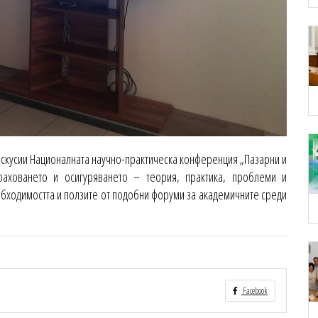
искусии Националната научно-практическа конференция „Пазарни и
траховането и осигуряването – теория, практика, проблеми и
бходимостта и ползите от подобни форуми за академичните среди
Facebook