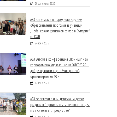
29 септември 2025
АБЗ взе участие в поредното издание
образователната програма за ученици
„Небанковият финансов сектор в България“
на КФН
24 юни 2025
АБЗ участва в конференция „Принципи за
корпоративно управление на ОИСР/Г 20 –
добри практики за устойчив растеж“,
организирана от КФН
12 юни 2025
АБЗ се включи в инициативата на детски
градини в Перник за пътна безопасност „На
пътя животът е с предимство“
11 юни 2025