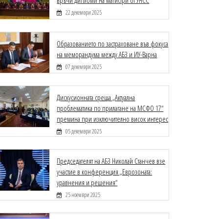
връчи дипломи на магистри от УНСС
22 декември 2025
Образованието по застраховане във фокуса
на меморандума между АБЗ и ИУ-Варна
07 декември 2025
Дискусионната среща „Актуална
проблематика по прилагане на МСФО 17“
премина при изключително висок интерес
05 декември 2025
Председателят на АБЗ Николай Станчев взе
участие в конференция „Еврозоната:
уравнения и решения“
25 ноември 2025