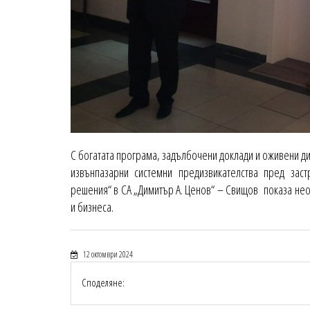
С богатата програма, задълбочени доклади и оживени д
извънпазарни системни предизвикателства пред зас
решения“ в СА „Димитър А. Ценов“ – Свищов показа нео
и бизнеса.
12 октомври 2024
Споделяне: