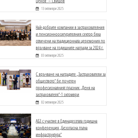
Ценов“ – Свищов
13 октомври 2025
Най-добрите компании в застрахователния
и пенсионноосигурителния сектор бяха
отличени на традиционната церемония по
връчване на годишните награди за 2024 г.
03 октомври 2025
С връчване на наградите „Застрахователи за
обществото“ бе почетен
професионалният празник „Деня на
застрахователя“-1 октомври
02 октомври 2025
АБЗ с участие в Единадесетата годишна
конференция „Безопасна пътна
инфраструктура“