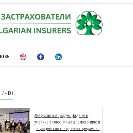
НОВЕ
СИЧКО
АБЗ участва във форума „Бъдеще и
устойчив бизнес: климатът, технологиите и
регулацията като конкурентно предимство