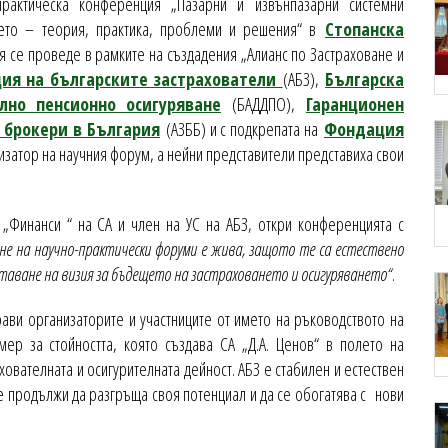
рактическа конференция „Пазарни и извънпазарни системни
ането – теория, практика, проблеми и решения“ в
Стопанска
 се проведе в рамките на създадения „Алианс по Застраховане и
ия на българските застрахователи
(АБЗ),
Българска
лно пенсионно осигуряване
(БАДДПО),
Гаранционен
 брокери в България
(АЗББ) и с подкрепата на
Фондация
изатор на научния форум, а нейни представители представиха свои
т „Финанси “ на СА и член на УС на АБЗ, откри конференцията с
не на научно-практически форуми е жива, защото те са естествено
ртаване на визия за бъдещето на застраховането и осигуряването“
.
рави организаторите и участниците от името на ръководството на
ер за стойността, която създава СА „Д.А. Ценов“ в полето на
хователната и осигурителната дейност. АБЗ е стабилен и естествен
е продължи да разгръща своя потенциал и да се обогатява с нови