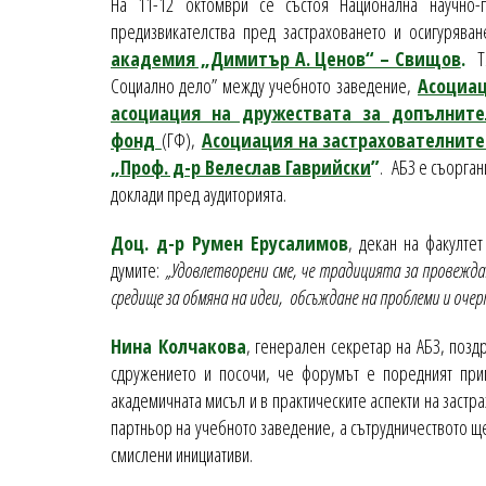
На 11-12 октомври се състоя Национална научно-п
предизвикателства пред застраховането и осигуряв
академия „Димитър А. Ценов“ – Свищов
.
Тя
Социално дело” между учебното заведение,
Асоциац
асоциация на дружествата за допълните
фонд
(ГФ),
Асоциация на застрахователните
„Проф. д-р Велеслав Гаврийски
”
. АБЗ е съорган
доклади пред аудиторията.
Доц. д-р Румен Ерусалимов
, декан на факулте
думите:
„Удовлетворени сме, че традицията за провежда
средище за обмяна на идеи, обсъждане на проблеми и оче
Нина Колчакова
, генерален секретар на АБЗ, позд
сдружението и посочи, че форумът е поредният прим
академичната мисъл и в практическите аспекти на застра
партньор на учебното заведение, а сътрудничеството щ
смислени инициативи.