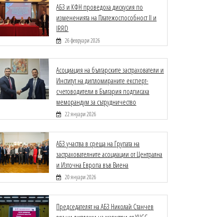
АБЗ и КФН проведоха дискусия по
измененията на Платежоспособност II и
IRRD
26 февруари 2026
Асоциация на българските застрахователи и
Институт на дипломираните експерт-
счетоводители в България подписаха
меморандум за сътрудничество
22 януари 2026
АБЗ участва в среща на Групата на
застрахователните асоциации от Централна
и Източна Европа във Виена
20 януари 2026
Председателят на АБЗ Николай Станчев