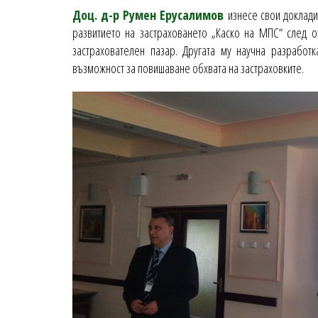
Доц. д-р Румен Ерусалимов
изнесе свои доклади 
развитието на застраховането „Каско на МПС“ след о
застрахователен пазар. Другата му научна разработ
възможност за повишаване обхвата на застраховките.