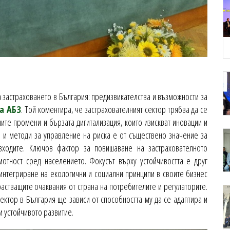
 застраховането в България: предизвикателства и възможности за
на АБЗ
. Той коментира, че застрахователният сектор трябва да се
ите промени и бързата дигитализация, които изискват иновации и
 и методи за управление на риска е от съществено значение за
зходите. Ключов фактор за повишаване на застрахователното
отност сред населението. Фокусът върху устойчивостта е друг
интегриране на екологични и социални принципи в своите бизнес
астващите очаквания от страна на потребителите и регулаторите.
ектор в България ще зависи от способността му да се адаптира и
 и устойчивото развитие.