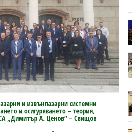
Пазарни и извънпазарни системни
ането и осигуряването – теория,
 СА „Димитър А. Ценов“ – Свищов