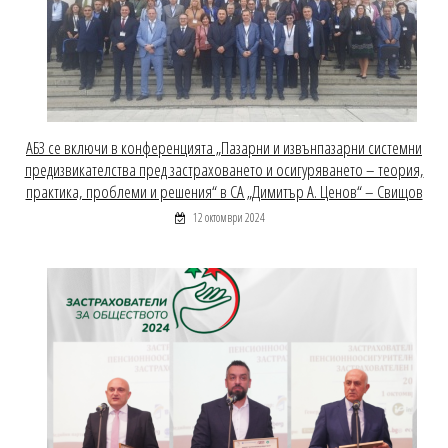
АБЗ се включи в конференцията „Пазарни и извънпазарни системни
предизвикателства пред застраховането и осигуряването – теория,
практика, проблеми и решения“ в СА „Димитър А. Ценов“ – Свищов
12 октомври 2024