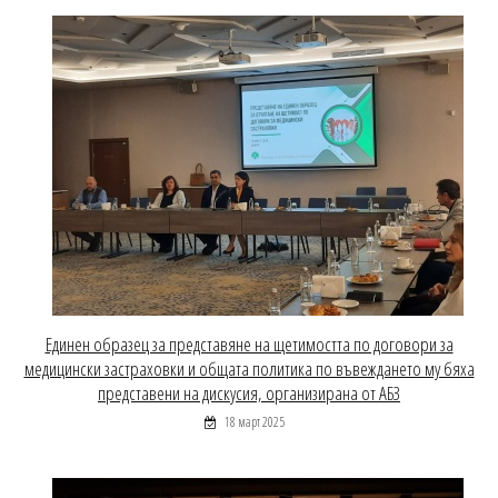
Единен образец за представяне на щетимостта по договори за
медицински застраховки и общата политика по въвеждането му бяха
представени на дискусия, организирана от АБЗ
18 март 2025