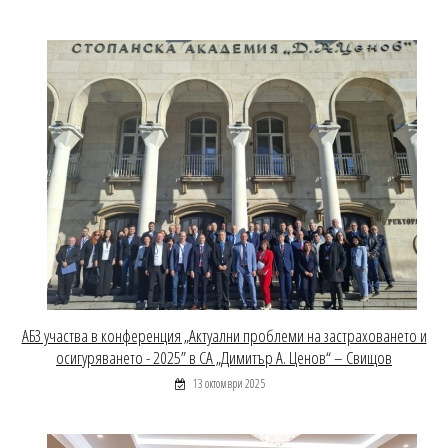
АБЗ участва в конференция „Актуални проблеми на застраховането и
осигуряването - 2025” в СА „Димитър А. Ценов“ – Свищов
13 октомври 2025