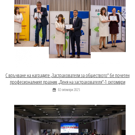
С връчване на наградите „Застрахователи за обществото“ бе почетен
професионалният празник „Деня на застрахователя“-1 октомври
02 октомври 2025