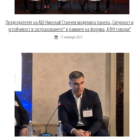
Председателят на АБЗ Николай Станчев модерира панела „Сигурност и
устойчивост в застраховането“ в рамките на форума „КФН говори“
17 ноември 2025