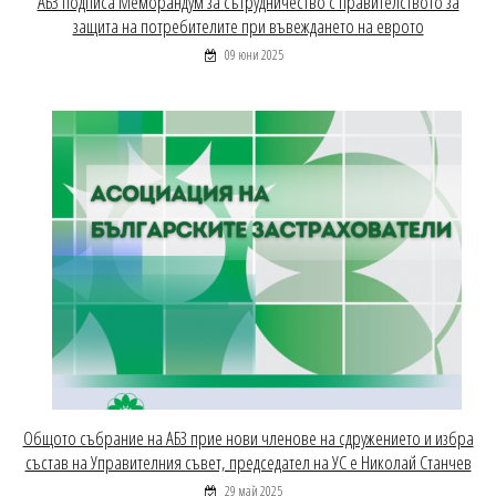
АБЗ подписа Меморандум за сътрудничество с правителството за
защита на потребителите при въвеждането на еврото
09 юни 2025
Общото събрание на АБЗ прие нови членове на сдружението и избра
състав на Управителния съвет, председател на УС е Николай Станчев
29 май 2025