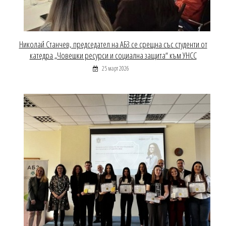
Николай Станчев, председател на АБЗ се срещна със студенти от
катедра „Човешки ресурси и социална защита“ към УНСС
25 март 2026