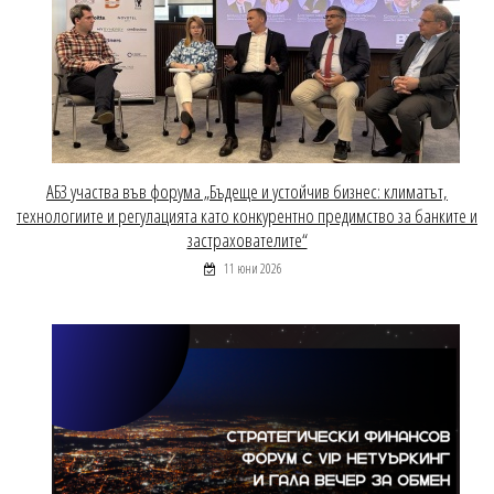
АБЗ участва във форума „Бъдеще и устойчив бизнес: климатът,
технологиите и регулацията като конкурентно предимство за банките и
застрахователите“
11 юни 2026