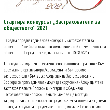
Стартира конкурсът „Застрахователи за
обществото“ 2021
За седма поредна година чрез конкурса „Застрахователи за
обществото“ ще бъдат отличени компаниите с най-голям принос към
обществото. Поредното издание стартира на 10.08.2021 г.
Тази година инициативата бележи ново положително развитие. Към
досегашните организатори Асоциацията на българските
застрахователи и Българска Асоциация на Застрахователните
Брокери се присъединяват и други две сдружения - Асоциацията на
застрахователните брокери в България и Обединени
Застрахователни Брокери. Техните членове ще могат да
кандидатстват със свои проектни предложения за конкурса и ще имат
право да гласуват за определяне на победителите. По този начин