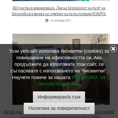
АБЗ участва в инициативата „Дни на безопасност на пътя“ на
Европейската мрежа на службите на пътна полиция ROADPOL
16 септември 2024
Този уебсайт използва бисквитки (cookies) за
повишаване на ефективността си. Ако
продължите да използвате този сайт, се
съгласявате с използването на "бисквитки".
Научете повече за нашата
ПОЛИТИКА ЗА
ЛИЧНИТЕ ДАННИ
.
Информиран/а съм
Политика за поверителност
АБЗ взе участие в ХХІІ-то издание образователната програма за ученици
„Небанковият финансов сектор в България“ на КФН