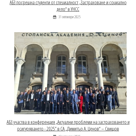
АБЗ посрещна студенти от специалност „Застраховане и социално
дело“ в УНСС
31 октомври 2025
АБЗ участва в конференция „Актуални проблеми на застраховането и
осигуряването - 2025” в СА „Димитър А. Ценов“ – Свищов