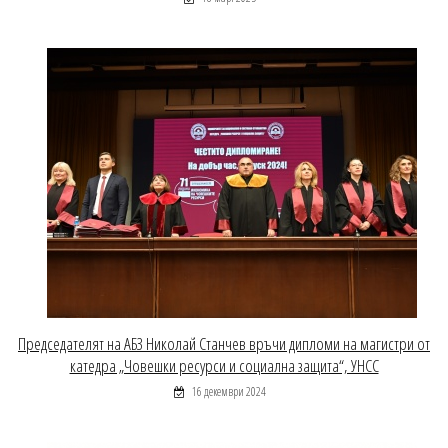
Председателят на АБЗ Николай Станчев връчи дипломи на магистри от
катедра „Човешки ресурси и социална защита“, УНСС
16 декември 2024