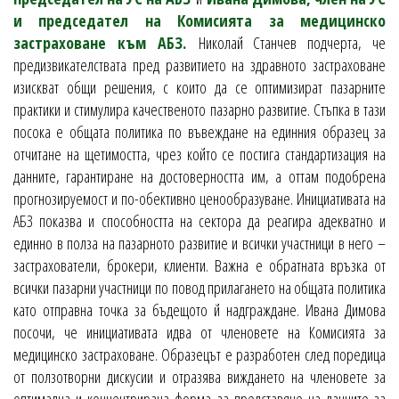
и председател на Комисията за медицинско
застраховане към АБЗ.
Николай Станчев подчерта, че
предизвикателствата пред развитието на здравното застраховане
изискват общи решения, с които да се оптимизират пазарните
практики и стимулира качественото пазарно развитие. Стъпка в тази
посока е общата политика по въвеждане на единния образец за
отчитане на щетимостта, чрез който се постига стандартизация на
данните, гарантиране на достоверността им, а оттам подобрена
прогнозируемост и по-обективно ценообразуване. Инициативата на
АБЗ показва и способността на сектора да реагира адекватно и
единно в полза на пазарното развитие и всички участници в него –
застрахователи, брокери, клиенти. Важна е обратната връзка от
всички пазарни участници по повод прилагането на общата политика
като отправна точка за бъдещото й надграждане. Ивана Димова
посочи, че инициативата идва от членовете на Комисията за
медицинско застраховане. Образецът е разработен след поредица
от ползотворни дискусии и отразява виждането на членовете за