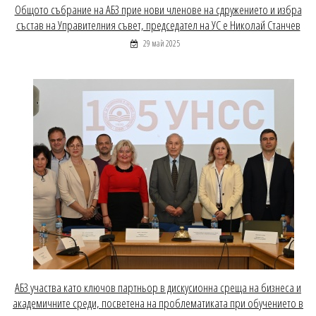
Общото събрание на АБЗ прие нови членове на сдружението и избра
състав на Управителния съвет, председател на УС е Николай Станчев
29 май 2025
АБЗ участва като ключов партньор в дискусионна среща на бизнеса и
академичните среди, посветена на проблематиката при обучението в