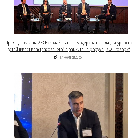
Председателят на АБЗ Николай Станчев модерира панела „Сигурност и
устойчивост в застраховането“ в рамките на форума „КФН говори“
17 ноември 2025