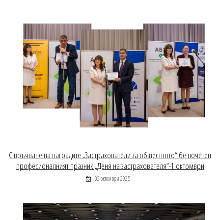
С връчване на наградите „Застрахователи за обществото“ бе почетен
професионалният празник „Деня на застрахователя“-1 октомври
02 октомври 2025