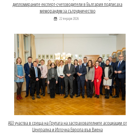
дипломираните експерт-счетоводители в България подписаха
меморандум за сътрудничество
22 януари 2026
АБЗ участва в среща на Групата на застрахователните асоциации от
Централна и Източна Европа във Виена