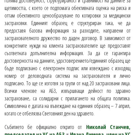
голяма достоверност, структурираност и сравнимост на данните за
щетимостта, с което се подпомага обективната оценка на риска и
оттам обективното ценообразуване по котировки за медицински
застраховки. Единният образец е структуриран така, че да
предоставя базова информация за разходите, направени от
застрахователното дружество по даден договор. В зависимост от
конкретните нужди на клиента застрахователите ще предоставят
съответната допълнителна информация. За да се гарантира
достоверността на данните, удостоверението/единният образец ще
бъде подписвано с електронен подпис или извеждано с изходящ
номер от деловодната система на застрахователя и лично
подписано. То ще се изготвя за групи от над 20 застраховани лица.
Всички членове на АБЗ, извършващи дейност по здравно
застраховане, са солидарни с прилагането на общата политика.
Символична е датата на въвеждане на единния образец – 7 април,
когато се отбелязва Световният ден на здравето.
Събитието бе официално открито от
Николай Станчев,
председател на УС на АБЗ
и
Ивана Димова, член на УС