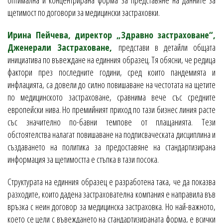
оптимална и концентрирана форма за представяне на данните за
щетимост по договори за медицински застраховки.
Ирина Пейчева, директор „Здравно застраховане“,
Дженерали Застраховане,
представи в детайли общата
инициатива по въвеждане на единния образец. Тя обясни, че редица
фактори през последните години, сред които пандемията и
инфлацията, са довели до силно повишаване на честотата на щетите
по медицинското застраховане, сравнима вече със средните
европейски нива. Но премийният приход по тази бизнес линия расте
със значително по-бавни темпове от плащанията. Тези
обстоятелства налагат повишаване на подписваческата дисциплина и
създаването на политика за предоставяне на стандартизирана
информация за щетимостта е стъпка в тази посока.
Структурата на единния образец е разработена така, че да показва
разходите, които дадена застрахователна компания е направила във
връзка с неин договор за медицинска застраховка. Но най-важното,
което се цели с въвеждането на стандартизираната форма, е всички