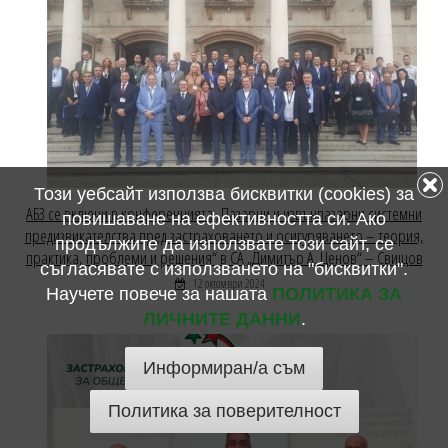
Този уебсайт използва бисквитки (cookies) за
АБЗ се включи в конференцията „Пазарни и извънпазарни системни
повишаване на ефективността си. Ако
предизвикателства пред застраховането и осигуряването – теория,
продължите да използвате този сайт, се
практика, проблеми и решения“ в СА „Димитър А. Ценов“ – Свищов
съгласявате с използването на "бисквитки".
12 октомври 2024
Научете повече за нашата
ПОЛИТИКА ЗА
ЛИЧНИТЕ ДАННИ
.
Информиран/а съм
Политика за поверителност