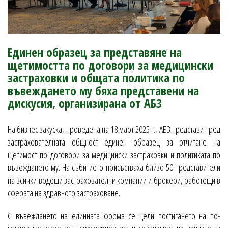
Единен образец за представяне на
щетимостта по договори за медицински
застраховки и общата политика по
въвеждането му бяха представени на
дискусия, организирана от АБЗ
На бизнес закуска, проведена на 18 март 2025 г., АБЗ представи пред
застрахователната общност единен образец за отчитане на
щетимост по договори за медицински застраховки и политиката по
въвеждането му. На събитието присъстваха близо 50 представители
на всички водещи застрахователни компании и брокери, работещи в
сферата на здравното застраховане.
С въвеждането на единната форма се цели постигането на по-