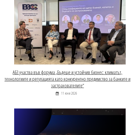
АБЗ участва във форума „Бъдеще и устойчив бизнес: климатът,
технологиите и регулацията като конкурентно предимство за банките и
застрахователите“
11 юни 2026