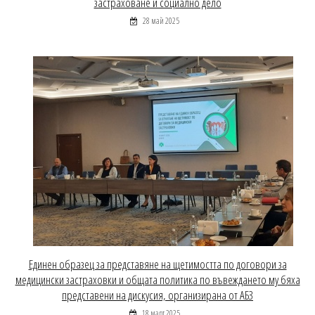
застраховане и социално дело
28 май 2025
Единен образец за представяне на щетимостта по договори за
медицински застраховки и общата политика по въвеждането му бяха
представени на дискусия, организирана от АБЗ
18 март 2025