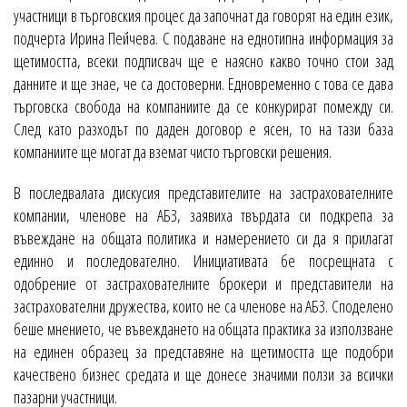
участници в търговския процес да започнат да говорят на един език,
подчерта Ирина Пейчева. С подаване на еднотипна информация за
щетимостта, всеки подписвач ще е наясно какво точно стои зад
данните и ще знае, че са достоверни. Едновременно с това се дава
търговска свобода на компаниите да се конкурират помежду си.
След като разходът по даден договор е ясен, то на тази база
компаниите ще могат да вземат чисто търговски решения.
В последвалата дискусия представителите на застрахователните
компании, членове на АБЗ, заявиха твърдата си подкрепа за
въвеждане на общата политика и намерението си да я прилагат
единно и последователно. Инициативата бе посрещната с
одобрение от застрахователните брокери и представители на
застрахователни дружества, които не са членове на АБЗ. Споделено
беше мнението, че въвеждането на общата практика за използване
на единен образец за представяне на щетимостта ще подобри
качествено бизнес средата и ще донесе значими ползи за всички
пазарни участници.