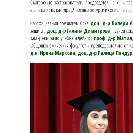
българските застрахователи, председател на УС и гл
възпитаник на катедра „Човешки ресурси и социална защи
На официалния президиум бяха
доц. д-р Валери А
защита“,
доц. д-р Галина Димитрова
, научен се
зам.-ректора по учебната дейност
проф. д-р Матил
Общоикономическия факултет и преподавателите от 
д.н. Ирена Маркова
,
доц. д-р Ралица Пандур