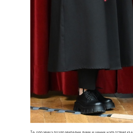
Те оправиха поздравителни думи и ценни напътствия към