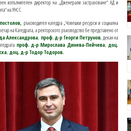
авен изпълнителен директор на „Дженерали застраховане“ АД и
та“ на УНСС.
постолов,
ръководител катедра „Човешки ресурси и социална
кретар на Катедрата, а ректорското ръководство бе представено от
да Александрова
,
проф. д-р Георги Петрунов
, декан на
Катедрата
проф. д-р Мирослава Динева-Пейчева
,
доц.
ска
,
доц. д-р Тодор Тодоров.