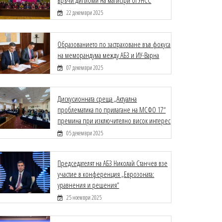
връчи дипломи на магистри от УНСС
22 декември 2025
Образованието по застраховане във фокуса
на меморандума между АБЗ и ИУ-Варна
07 декември 2025
Дискусионната среща „Актуална
проблематика по прилагане на МСФО 17“
премина при изключително висок интерес
05 декември 2025
Председателят на АБЗ Николай Станчев взе
участие в конференция „Еврозоната:
уравнения и решения“
25 ноември 2025