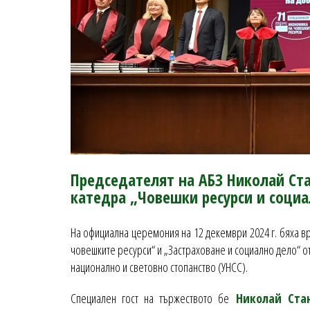
Председателят на АБЗ Николай Ст
катедра „Човешки ресурси и социа
На официална церемония на 12 декември 2024 г. бяха в
човешките ресурси“ и „Застраховане и социално дело“ о
национално и световно стопанство (УНСС).
Специален гост на тържеството бе
Николай Ста