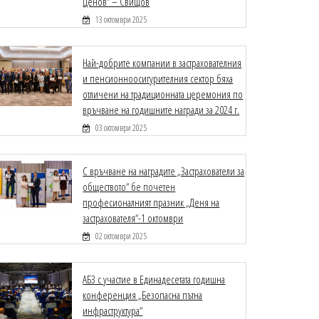
Ценов“ – Свищов
13 октомври 2025
Най-добрите компании в застрахователния
и пенсионноосигурителния сектор бяха
отличени на традиционната церемония по
връчване на годишните награди за 2024 г.
03 октомври 2025
С връчване на наградите „Застрахователи за
обществото“ бе почетен
професионалният празник „Деня на
застрахователя“-1 октомври
02 октомври 2025
АБЗ с участие в Единадесетата годишна
конференция „Безопасна пътна
инфраструктура“