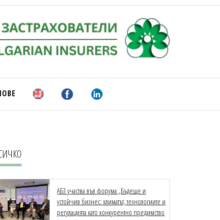
НОВЕ
СИЧКО
АБЗ участва във форума „Бъдеще и
устойчив бизнес: климатът, технологиите и
регулацията като конкурентно предимство