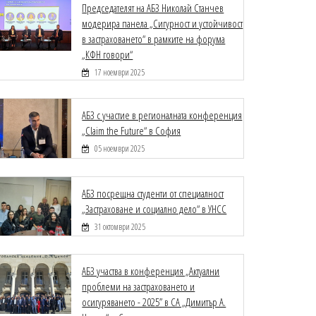
Председателят на АБЗ Николай Станчев
модерира панела „Сигурност и устойчивост
в застраховането“ в рамките на форума
„КФН говори“
17 ноември 2025
АБЗ с участие в регионалната конференция
„Claim the Future“ в София
05 ноември 2025
АБЗ посрещна студенти от специалност
„Застраховане и социално дело“ в УНСС
31 октомври 2025
АБЗ участва в конференция „Актуални
проблеми на застраховането и
осигуряването - 2025” в СА „Димитър А.