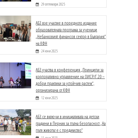
29 септември 2025
АБЗ взе участие в поредното издание
образователната програма за ученици
„Небанковият финансов сектор в България“
на КФН
24 юни 2025
АБЗ участва в конференция „Принципи за
корпоративно управление на ОИСР/Г 20 –
добри практики за устойчив растеж“,
организирана от КФН
12 юни 2025
АБЗ се включи в инициативата на детски
градини в Перник за пътна безопасност „На
пътя животът е с предимство“
11 юни 2025