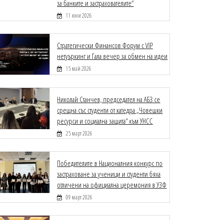
за банките и застрахователите“
11 юни 2026
Стратегически Финансов Форум с VIP
нетуъркинг и Гала вечер за обмен на идеи
15 май 2026
Николай Станчев, председател на АБЗ се
срещна със студенти от катедра „Човешки
ресурси и социална защита“ към УНСС
25 март 2026
Победителите в Националния конкурс по
застраховане за ученици и студенти бяха
отличени на официална церемония в УЗФ
09 март 2026