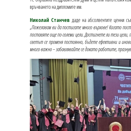
връчването на дипломите им.
Николай Станчев
даде на абсолвентите ценни съв
„
Пожелавам ви да постигате много върхове! Когато пости
поставяте още по-големи цели. Достигнете ли тези цели,
светът се променя постоянно, бъдете ефективни и инова
много важно – забавлявайте се докато работите, празнува