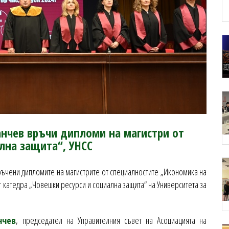
анчев връчи дипломи на магистри от
лна защита“, УНСС
ръчени дипломите на магистрите от специалностите „Икономика на
т катедра „Човешки ресурси и социална защита“ на Университета за
нчев
, председател на Управителния съвет на Асоциацията на