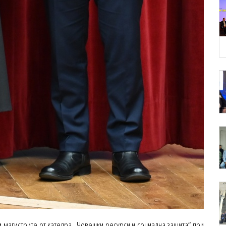
 магистрите от катедра „Човешки ресурси и социална защита“ при