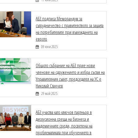
АБЗ подписа Меморандум за
сътрудничество с правителството за защита
на потребителите при въвеждането на
еврото
09 юни 2025
Общото събрание на АБЗ прие нови
членове на сдружението и избра състав на
Управителния съвет, председател на УС е
Николай Станчев
29 май 2025
АБЗ участва като ключов партньор в
дискусионна среща на бизнеса и
академичните среди, посветена на
проблематиката при обучението в