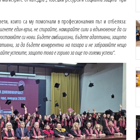
ети, които са му помогнали в професионалния път и отбеляза:
гнете един връх, не спирайте, намирайте сили и вдъхновение да си
 поставяйте си нови. Бъдете амбициозни, бъдете адаптивни, защото
тивни, за да бъдете конкурентни на пазара и не забравяйте нещо
йте успехите, защото това е гориво за още по-големи успехи“.