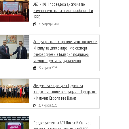
АБЗ и КФН проведоха дискусия по
измененията на Платежоспособност II и
IRRD
26 февруари 2026
Асоциация на българските застрахователи и
Институт на дипломираните експерт-
счетоводители в България подписаха
меморандум за сътрудничество
22 януари 2026
АБЗ участва в среща на Групата на
застрахователните асоциации от Централна
и Източна Европа във Виена
20 януари 2026
Председателят на АБЗ Николай Станчев