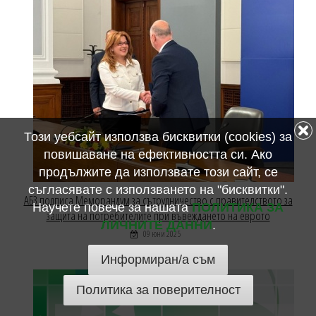
Този уебсайт използва бисквитки (cookies) за
повишаване на ефективността си. Ако
продължите да използвате този сайт, се
съгласявате с използването на "бисквитки".
АБЗ подписа Меморандум за сътрудничество с правителството за
Научете повече за нашата
ПОЛИТИКА ЗА
защита на потребителите при въвеждането на еврото
ЛИЧНИТЕ ДАННИ
.
09 юни 2025
Информиран/а съм
Политика за поверителност