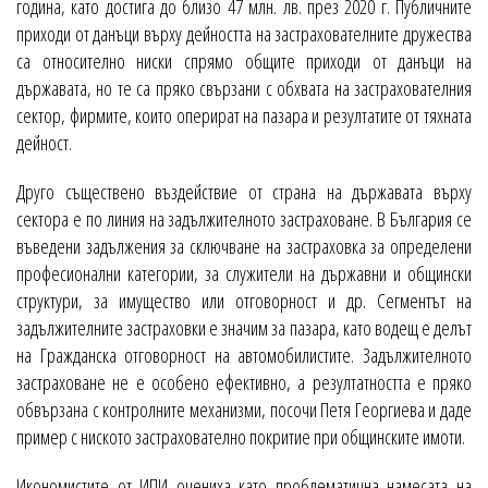
година, като достига до близо 47 млн. лв. през 2020 г. Публичните
приходи от данъци върху дейността на застрахователните дружества
са относително ниски спрямо общите приходи от данъци на
държавата, но те са пряко свързани с обхвата на застрахователния
сектор, фирмите, които оперират на пазара и резултатите от тяхната
дейност.
Друго съществено въздействие от страна на държавата върху
сектора е по линия на задължителното застраховане. В България се
въведени задължения за сключване на застраховка за определени
професионални категории, за служители на държавни и общински
структури, за имущество или отговорност и др. Сегментът на
задължителните застраховки е значим за пазара, като водещ е делът
на Гражданска отговорност на автомобилистите. Задължителното
застраховане не е особено ефективно, а резултатността е пряко
обвързана с контролните механизми, посочи Петя Георгиева и даде
пример с ниското застрахователно покритие при общинските имоти.
Икономистите от ИПИ оцениха като проблематична намесата на