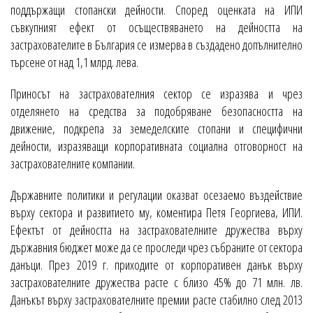
поддържащи стопански дейности. Според оценката на ИПИ
съвкупният ефект от осъществяването на дейността на
застрахователите в България се измерва в създадено допълнително
търсене от над 1,1 млрд. лева.
Приносът на застрахователния сектор се изразява и чрез
отделянето на средства за подобряване безопасността на
движение, подкрепа за земеделските стопани и специфични
дейности, изразяващи корпоративната социална отговорност на
застрахователните компании.
Държавните политики и регулации оказват осезаемо въздействие
върху сектора и развитието му, коментира Петя Георгиева, ИПИ.
Ефектът от дейността на застрахователните дружества върху
държавния бюджет може да се проследи чрез събраните от сектора
данъци. През 2019 г. приходите от корпоративен данък върху
застрахователните дружества расте с близо 45% до 71 млн. лв.
Данъкът върху застрахователните премии расте стабилно след 2013