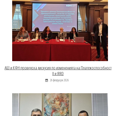
АБЗ и КФН проведоха дискусия по измененията на Платежоспособност
II и IRRD
26 февруари 2026