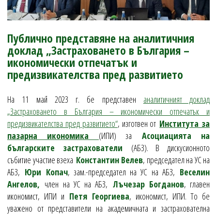
Публично представяне на аналитичния
доклад „Застраховането в България –
икономически отпечатък и
предизвикателства пред развитието
На 11 май 2023 г. бе представен
аналитичният доклад
„Застраховането в България – икономически отпечатък и
предизвикателства пред развитието“
, изготвен от
Института за
пазарна икономика
(ИПИ) за
Асоциацията на
българските застрахователи
(АБЗ). В дискусионното
събитие участие взеха
Константин Велев
, председател на УС на
АБЗ,
Юри Копач
, зам.-председател на УС на АБЗ,
Веселин
Ангелов,
член на УС на АБЗ,
Лъчезар Богданов
, главен
икономист, ИПИ и
Петя Георгиева
, икономист, ИПИ. То бе
уважено от представители на академичната и застрахователна