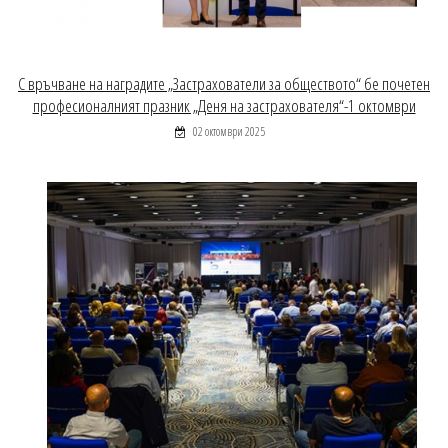
С връчване на наградите „Застрахователи за обществото“ бе почетен
професионалният празник „Деня на застрахователя“-1 октомври
02 октомври 2025