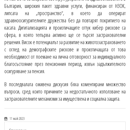
България, широкия пакет здравни услуги, финансиран от НЗОК,
липсата на „пространство“, в което да оперират
здравноосигурителните дружества без да повтарят покритието на
касата. Дигитализацията и произтичащите оттук кибер рискове са
сфера, в която тепърва активно ще се търсят застрахователни
решения. Висок е потенциалът за развитие на животозастраховането
с оглед на демографските рискове и произтичащата от това
необходимост от поемане на лична отговорност за индивидуалното
благосъстояние през пенсионния период, извън задължителното
осигуряване за пенсия.
В последвалата оживена дискусия бяха коментирани множество
въпроси, сред които причините за недостатъчното използване на
застрахователните механизми за имуществена и социална защита.
11 май 2023