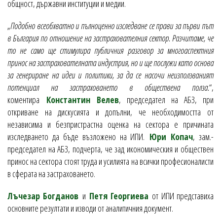
общност, държавни институции и медии.
„
Подобно всеобхватно и пълноценно изследване се прави за първи път
в България по отношение на застрахователния сектор. Разчитаме, че
то не само ще стимулира публичния разговор за многоаспектния
принос на застрахователната индустрия, но и ще послужи като основа
за генериране на идеи и политики, за да се насочи неизползваният
потенциал на застраховането в обществена полза.
“,
коментира
Константин Велев
, председател на АБЗ, при
откриване на дискусията и допълни, че необходимостта от
независима и безпристрастна оценка на сектора е причината
изследването да бъде възложено на ИПИ.
Юри Копач
, зам.-
председател на АБЗ, подчерта, че зад икономическия и обществен
принос на сектора стоят труда и усилията на всички професионалисти
в сферата на застраховането.
Лъчезар Богданов
и
Петя Георгиева
от ИПИ представиха
основните резултати и изводи от аналитичния документ.