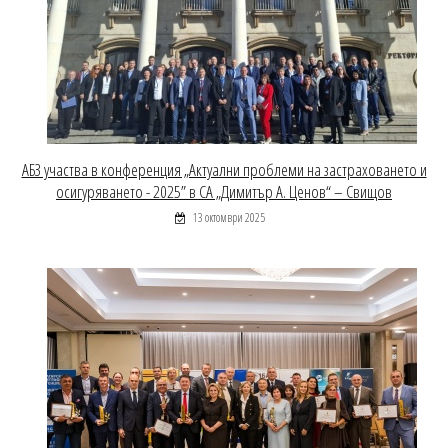
АБЗ участва в конференция „Актуални проблеми на застраховането и
осигуряването - 2025” в СА „Димитър А. Ценов“ – Свищов
13 октомври 2025