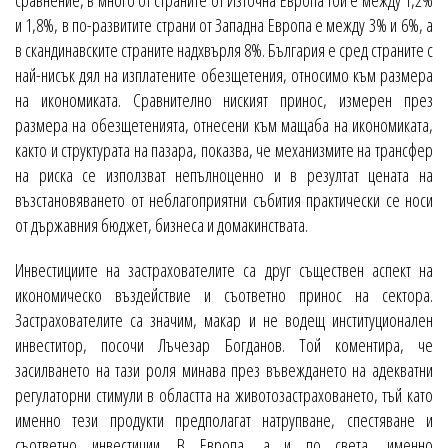
сравнение, в много от страните от Източна Европа той е между 1,2%
и 1,8%, в по-развитите страни от Западна Европа е между 3% и 6%, а
в скандинавските страните надхвърля 8%. България е сред страните с
най-нисък дял на изплатените обезщетения, относимо към размера
на икономиката. Сравнително ниският принос, измерен през
размера на обезщетенията, отнесени към мащаба на икономиката,
както и структурата на пазара, показва, че механизмите на трансфер
на риска се използват непълноценно и в резултат цената на
възстановяването от неблагоприятни събития практически се носи
от държавния бюджет, бизнеса и домакинствата.
Инвестициите на застрахователите са друг съществен аспект на
икономическо въздействие и съответно принос на сектора.
Застрахователите са значим, макар и не водещ институционален
инвеститор, посочи Лъчезар Богданов. Той коментира, че
засилването на тази роля минава през въвеждането на адекватни
регулаторни стимули в областта на животозастраховането, тъй като
именно тези продукти предполагат натрупване, спестяване и
съответно инвестиции. В Европа, а и по света, именно