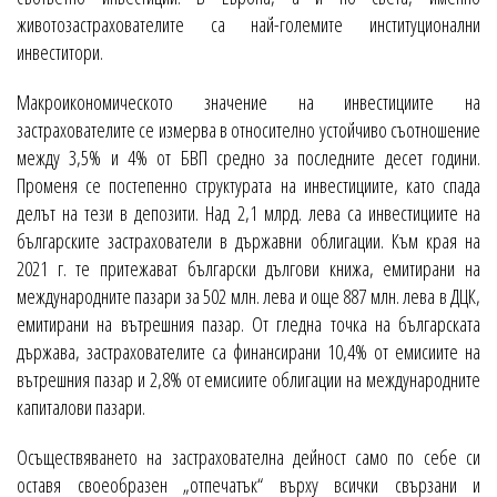
животозастрахователите са най-големите институционални
инвеститори.
Макроикономическото значение на инвестициите на
застрахователите се измерва в относително устойчиво съотношение
между 3,5% и 4% от БВП средно за последните десет години.
Променя се постепенно структурата на инвестициите, като спада
делът на тези в депозити. Над 2,1 млрд. лева са инвестициите на
българските застрахователи в държавни облигации. Към края на
2021 г. те притежават български дългови книжа, емитирани на
международните пазари за 502 млн. лева и още 887 млн. лева в ДЦК,
емитирани на вътрешния пазар. От гледна точка на българската
държава, застрахователите са финансирани 10,4% от емисиите на
вътрешния пазар и 2,8% от емисиите облигации на международните
капиталови пазари.
Осъществяването на застрахователна дейност само по себе си
оставя своеобразен „отпечатък“ върху всички свързани и