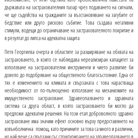
държавата на застрахователния пазар чрез подаването на сигнали,
че ще съдейства на гражданите за възстановяване на загубите от
бедствие или друго рисково събитие. Това създава негативни
стимули, водещи до ограничаване на застрахователното покритие и
в резултат до липса на адекватна защита.
Петя Георгиева очерта и областите за разширяване на обхвата на
застраховането, в които се наблюдава нереализиран капацитет за
използване на застрахователни инструменти и чието развитие би
довело до подобряване на общественото благосъстояние. Една от
тях е изменението на климата и свързаната с това нарастваща
необходимост от по-пълноценно използване на механизмите на
имущественото застраховане. Здравеопазването и здравната
система са друга област, в която застраховането би могло да
предложи адекватни решения. На този етап доброволното здравно
застраховане има значим ефект основно върху предоставянето на
извънболнична помощ, като причините за това са много и различни,
но най-вече са свързани със структурирането на здравеопазването в