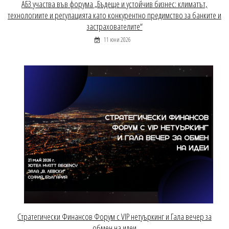
АБЗ участва във форума „Бъдеще и устойчив бизнес: климатът,
технологиите и регулацията като конкурентно предимство за банките и
застрахователите“
11 юни 2026
Стратегически Финансов Форум с VIP нетуъркинг и Гала вечер за
обмен на идеи