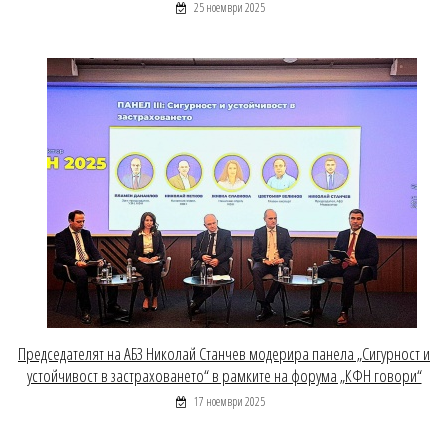
25 ноември 2025
Председателят на АБЗ Николай Станчев модерира панела „Сигурност и
устойчивост в застраховането“ в рамките на форума „КФН говори“
17 ноември 2025