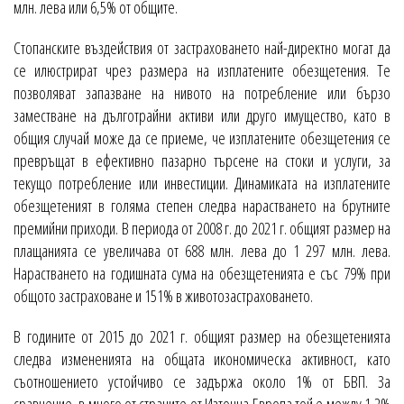
млн. лева или 6,5% от общите.
Стопанските въздействия от застраховането най-директно могат да
се илюстрират чрез размера на изплатените обезщетения. Те
позволяват запазване на нивото на потребление или бързо
заместване на дълготрайни активи или друго имущество, като в
общия случай може да се приеме, че изплатените обезщетения се
превръщат в ефективно пазарно търсене на стоки и услуги, за
текущо потребление или инвестиции. Динамиката на изплатените
обезщетеният в голяма степен следва нарастването на брутните
премийни приходи. В периода от 2008 г. до 2021 г. общият размер на
плащанията се увеличава от 688 млн. лева до 1 297 млн. лева.
Нарастването на годишната сума на обезщетенията е със 79% при
общото застраховане и 151% в животозастраховането.
В годините от 2015 до 2021 г. общият размер на обезщетенията
следва измененията на общата икономическа активност, като
съотношението устойчиво се задържа около 1% от БВП. За