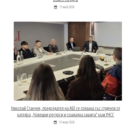
15 май 2026
Николай Станчев, председател на АБЗ се срещна със студенти от
катедра „Човешки ресурси и социална защита“ към УНСС
25 март 2026