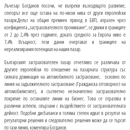
Лъчезар Богданов посочи, че въпреки възходящото развитие,
секторът все още остава на по-ниски нива от други европейски
пазари.Делът на общия премиен приход в БВП, изразен чрез
коефициента „застрахователното проникване“, се движи в границите
от 2 до 2,4% през годините, докато средното за Европа ниво е
7,
4%.
Всъщност, тези данни очертават и границите на
нереализирания потенциал на нашия пазар.
Българският застрахователен пазар отчетливо се различава от
другите европейски по отношение на пазарната структура със
силната доминация на автомобилното застраховане, основно по
линия на задължителното застраховане (Гражданска отговорност на
автомобилистите), и съответно незначително застрахователно
покритие по останалите линии на бизнес. Това се отразява в
различни аспекти, свързани с въздействието от застрахователната
дейност. Подобни дисбаланси в голяма степен идват в резултат на
регулаторни решения и следователно решения може да се търсят
по тази линия, коментира Богданов.