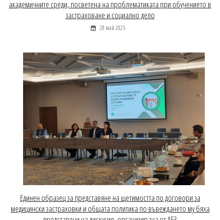
академичните среди, посветена на проблематиката при обучението в
застраховане и социално дело
28 май 2025
Единен образец за представяне на щетимостта по договори за
медицински застраховки и общата политика по въвеждането му бяха
представени на дискусия, организирана от АБЗ