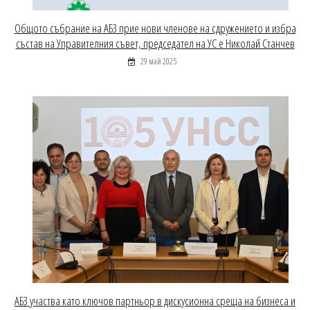
Общото събрание на АБЗ прие нови членове на сдружението и избра
състав на Управителния съвет, председател на УС е Николай Станчев
29 май 2025
АБЗ участва като ключов партньор в дискусионна среща на бизнеса и