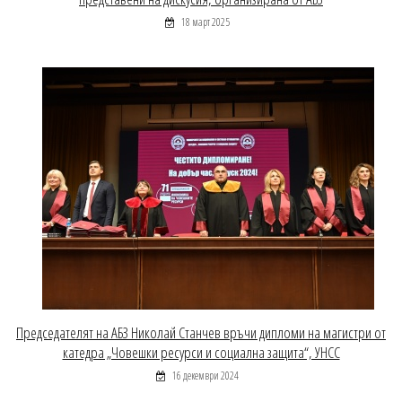
18 март 2025
Председателят на АБЗ Николай Станчев връчи дипломи на магистри от
катедра „Човешки ресурси и социална защита“, УНСС
16 декември 2024