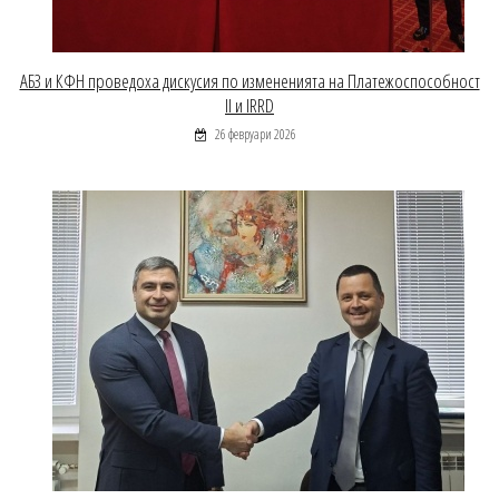
АБЗ и КФН проведоха дискусия по измененията на Платежоспособност
II и IRRD
26 февруари 2026