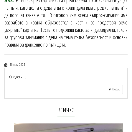
АБЗ.
В теста, чрез картинки, са представени 10 обичайни ситуации
на пътя, като целта е децата да открият дали има „грешка на пътя“ и
да посочат каква е тя. В отговор към всеки въпрос-ситуация има
разработена кратка образователна част и се представя вече
„вярната“ картинка. Тестът е подходящ както за индивидуални, така и
за групови занимания с деца на тема пътна безопасност и основни
правила за движение по пътищата.
10 юли 2024
Споделяне:
Facebook
ВСИЧКО