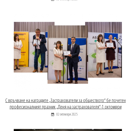
С връчване на наградите „Застрахователи за обществото“ бе почетен
професионалният празник „Деня на застрахователя“-1 октомври
02 октомври 2025