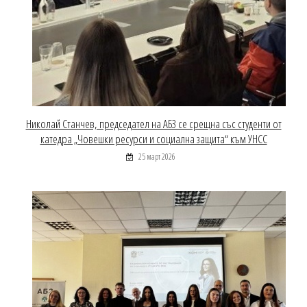
Николай Станчев, председател на АБЗ се срещна със студенти от
катедра „Човешки ресурси и социална защита“ към УНСС
25 март 2026