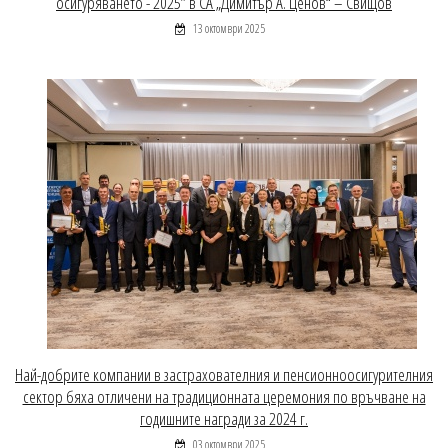
осигуряването - 2025” в СА „Димитър А. Ценов“ – Свищов
13 октомври 2025
Най-добрите компании в застрахователния и пенсионноосигурителния
сектор бяха отличени на традиционната церемония по връчване на
годишните награди за 2024 г.
03 октомври 2025