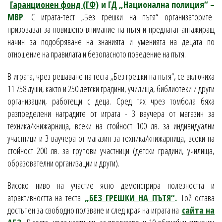
Гаранционен фонд (ГФ)
и ГД „Национална полиция“ –
МВР
. С играта-тест „Без грешки на пътя“ организаторите
призовават за повишено внимание на пътя и предлагат ангажиращ
начин за подобряване на знанията и уменията на децата по
отношение на правилата и безопасното поведение на пътя.
В играта, чрез решаване на теста „Без грешки на пътя“, се включиха
11 758 души, както и 250 детски градини, училища, библиотеки и други
организации, работещи с деца. Сред тях чрез томбола бяха
разпределени наградите от играта - 3 ваучера от магазин за
техника/книжарница, всеки на стойност 100 лв. за индивидуални
участници и 3 ваучера от магазин за техника/книжарница, всеки на
стойност 200 лв. за групови участници (детски градини, училища,
образователни организации и други).
Високо ниво на участие ясно демонстрира полезността и
атрактивността на теста
„БЕЗ ГРЕШКИ НА ПЪТЯ“
.
Той остава
достъпен за свободно ползване и след края на играта на
сайта на