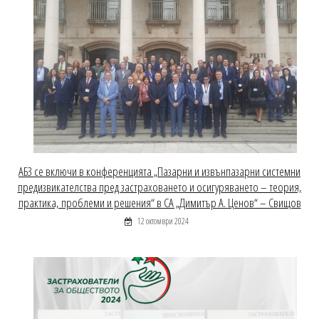
АБЗ се включи в конференцията „Пазарни и извънпазарни системни
предизвикателства пред застраховането и осигуряването – теория,
практика, проблеми и решения“ в СА „Димитър А. Ценов“ – Свищов
12 октомври 2024