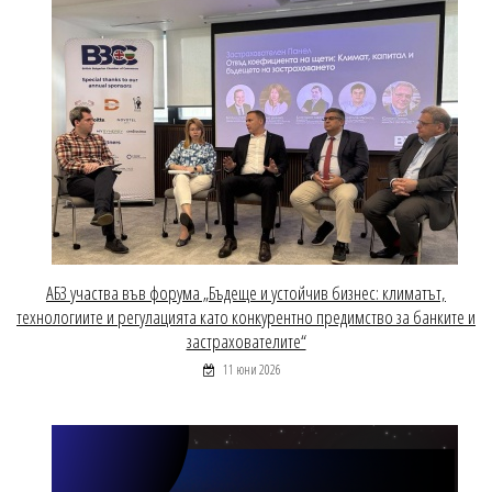
АБЗ участва във форума „Бъдеще и устойчив бизнес: климатът,
технологиите и регулацията като конкурентно предимство за банките и
застрахователите“
11 юни 2026