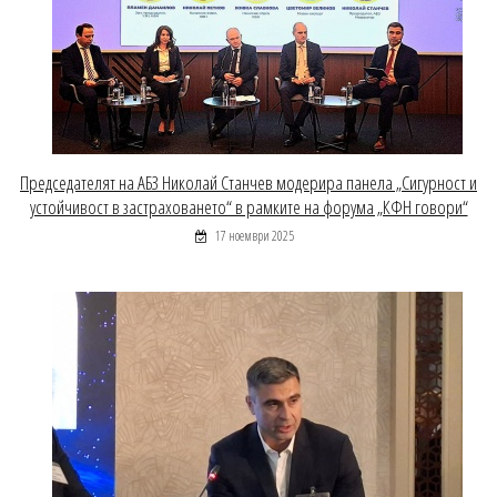
Председателят на АБЗ Николай Станчев модерира панела „Сигурност и
устойчивост в застраховането“ в рамките на форума „КФН говори“
17 ноември 2025