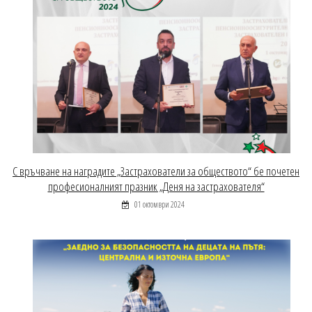
С връчване на наградите „Застрахователи за обществото“ бе почетен
професионалният празник „Деня на застрахователя“
01 октомври 2024