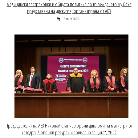
медицински застраховки и общата политика по въвеждането му бяха
представени на дискусия, организирана от АБЗ
18 март 2025
Председателят на АБЗ Николай Станчев връчи дипломи на магистри от
катедра „Човешки ресурси и социална защита“, УНСС