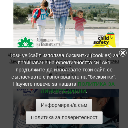
АБЗ участва в поредното 4-то издание на европейската инициатива
Този уебсайт използва бисквитки (cookies) за
„Заедно за безопасността на децата на пътя: Централна и Източна
повишаване на ефективността си. Ако
Европа“
продължите да използвате този сайт, се
19 септември 2024
съгласявате с използването на "бисквитки".
Научете повече за нашата
ПОЛИТИКА ЗА
ЛИЧНИТЕ ДАННИ
.
Информиран/а съм
Политика за поверителност