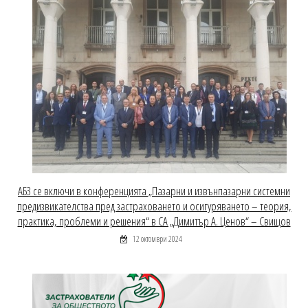
АБЗ се включи в конференцията „Пазарни и извънпазарни системни
предизвикателства пред застраховането и осигуряването – теория,
практика, проблеми и решения“ в СА „Димитър А. Ценов“ – Свищов
12 октомври 2024