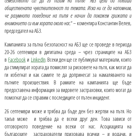
семейството си! Да го пазим на пътя!“ АБЗ цели да повиши
обществената чувствителност по темата. Иска ни се да напомним,
че разумното поведение на пътя e начин да покажем грижата и
вниманието си към хората около нас
.“ – коментира Константин Велев,
председател на АБЗ.
Кампанията за пътна безопасност на АБЗ ще се проведе в периода
20-26 септември в дигитална среда – чрез страниците на АБЗ
в
Facebook
и
LinkedIn
. Всеки ден ще се публикуват материали, които
да стимулират хората да помислят за рисковете на пътя, как могат да
ги избегнат и как самите те да допринесат за намаляването на
пътните произшествия. В рамките на кампанията ще бъде
предоставена информация за видовете застраховки, които могат да
помогнат да се справим с последиците от пътен инцидент.
26 септември може и трябва да бъде ден без жертви на пътя. Но
такъв може и трябва да е всеки друг ден. Това зависи от
отговорното поведение на всеки от нас. Асоциацията на
българските застрахователи призовава всички – и водачи, и