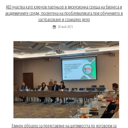
АБЗ участва като ключов партньор в дискусионна среща на бизнеса и
академичните среди, посветена на проблематиката при обучението в
застраховане и социално дело
28 май 2025
Единен образец за представяне на щетимостта по договори за