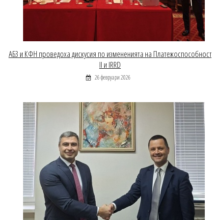
АБЗ и КФН проведоха дискусия по измененията на Платежоспособност
II и IRRD
26 февруари 2026