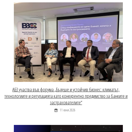
АБЗ участва във форума „Бъдеще и устойчив бизнес: климатът,
технологиите и регулацията като конкурентно предимство за банките и
застрахователите“
11 юни 2026