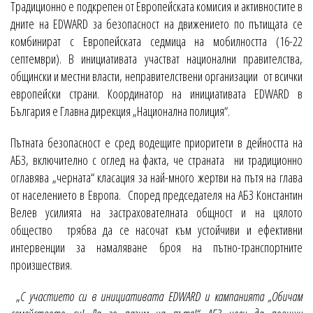
Традиционно е подкрепен от Европейската комисия и активностите в
дните на EDWARD за безопасност на движението по пътищата се
комбинират с Европейската седмица на мобилността (16-22
септември). В инициативата участват национални правителства,
общински и местни власти, неправителствени организации от всички
европейски страни. Координатор на инициативата EDWARD в
България е Главна дирекция „Национална полиция“.
Пътната безопасност е сред водещите приоритети в дейността на
АБЗ, включително с оглед на факта, че страната ни традиционно
оглавява „черната“ класация за най-много жертви на пътя на глава
от населението в Европа. Според председателя на АБЗ Константин
Велев усилията на застрахователната общност и на цялото
общество трябва да се насочат към устойчиви и ефективни
интервенции за намаляване броя на пътно-транспортните
произшествия.
„
С участието си в инициативата EDWARD и кампанията „Обичам