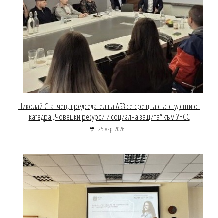
Николай Станчев, председател на АБЗ се срещна със студенти от
катедра „Човешки ресурси и социална защита“ към УНСС
25 март 2026