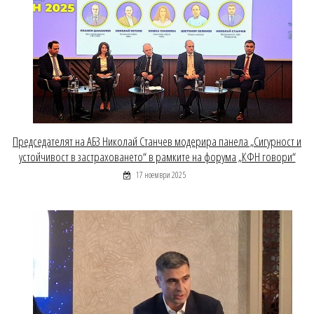
Председателят на АБЗ Николай Станчев модерира панела „Сигурност и
устойчивост в застраховането“ в рамките на форума „КФН говори“
17 ноември 2025