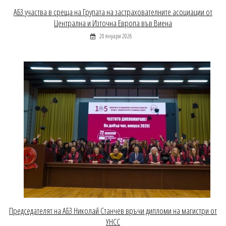
АБЗ участва в среща на Групата на застрахователните асоциации от
Централна и Източна Европа във Виена
20 януари 2026
Председателят на АБЗ Николай Станчев връчи дипломи на магистри от
УНСС