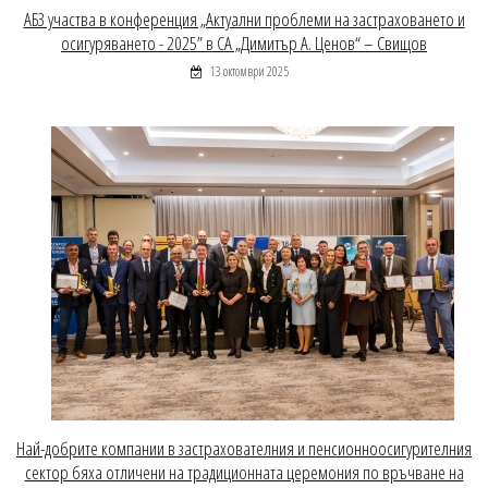
АБЗ участва в конференция „Актуални проблеми на застраховането и
осигуряването - 2025” в СА „Димитър А. Ценов“ – Свищов
13 октомври 2025
Най-добрите компании в застрахователния и пенсионноосигурителния
сектор бяха отличени на традиционната церемония по връчване на