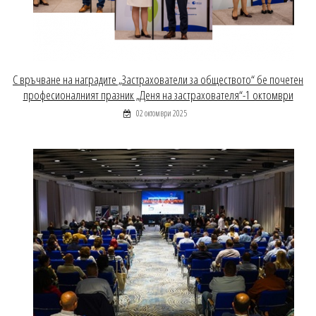
С връчване на наградите „Застрахователи за обществото“ бе почетен
професионалният празник „Деня на застрахователя“-1 октомври
02 октомври 2025