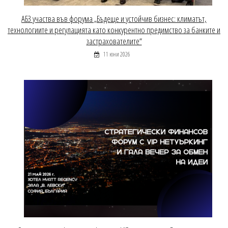
АБЗ участва във форума „Бъдеще и устойчив бизнес: климатът,
технологиите и регулацията като конкурентно предимство за банките и
застрахователите“
11 юни 2026