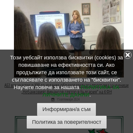
Този уебсайт използва бисквитки (cookies) за
повишаване на ефективността си. Ако
продължите да използвате този сайт, се
съгласявате с използването на "бисквитки".
АБЗ взе участие в ХХІІ-то издание образователната програма за ученици
Научете повече за нашата
ПОЛИТИКА ЗА
„Небанковият финансов сектор в България“ на КФН
ЛИЧНИТЕ ДАННИ
.
15 септември 2024
Информиран/а съм
Политика за поверителност