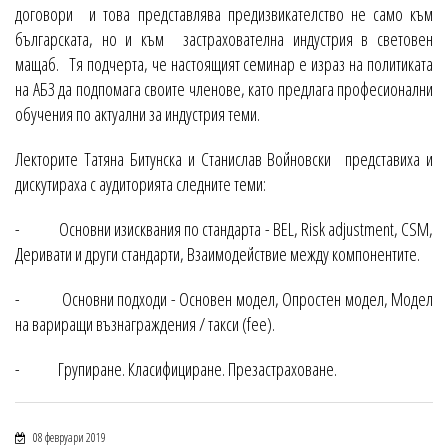
договори и това представлява предизвикателство не само към
българската, но и към застрахователна индустрия в световен
мащаб. Тя подчерта, че настоящият семинар е израз на политиката
на АБЗ да подпомага своите членове, като предлага професионални
обучения по актуални за индустрия теми.
Лекторите Татяна Битунска и Станислав Войновски представиха и
дискутираха с аудиторията следните теми:
- Основни изисквания по стандарта - BEL, Risk adjustment, CSM,
Деривати и други стандарти, Взаимодействие между компонентите.
- Основни подходи - Основен модел, Опростен модел, Модел
на вариращи възнаграждения / такси (fee).
- Групиране. Класифициране. Презастраховане.
08 февруари 2019