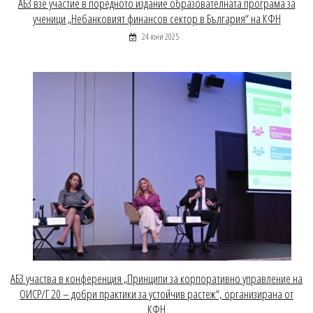
АБЗ взе участие в поредното издание образователната програма за
ученици „Небанковият финансов сектор в България“ на КФН
24 юни 2025
АБЗ участва в конференция „Принципи за корпоративно управление на
ОИСР/Г 20 – добри практики за устойчив растеж“, организирана от
КФН