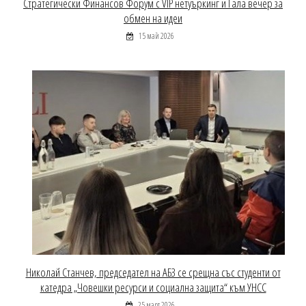
Стратегически Финансов Форум с VIP нетуъркинг и Гала вечер за
обмен на идеи
15 май 2026
Николай Станчев, председател на АБЗ се срещна със студенти от
катедра „Човешки ресурси и социална защита“ към УНСС
25 март 2026