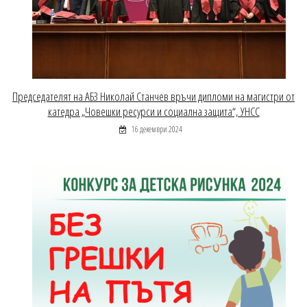
Председателят на АБЗ Николай Станчев връчи дипломи на магистри от
катедра „Човешки ресурси и социална защита“, УНСС
16 декември 2024