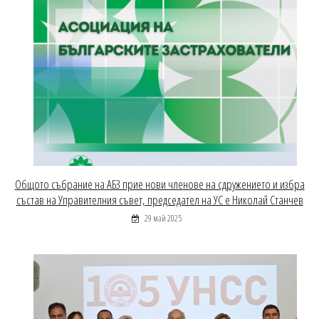
Общото събрание на АБЗ прие нови членове на сдружението и избра
състав на Управителния съвет, председател на УС е Николай Станчев
29 май 2025