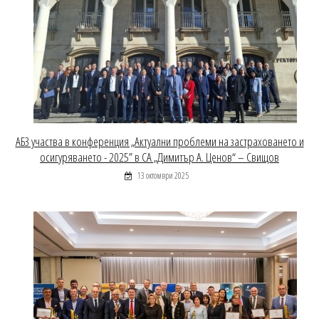
АБЗ участва в конференция „Актуални проблеми на застраховането и
осигуряването - 2025” в СА „Димитър А. Ценов“ – Свищов
13 октомври 2025