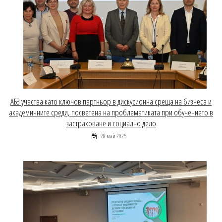
АБЗ участва като ключов партньор в дискусионна среща на бизнеса и
академичните среди, посветена на проблематиката при обучението в
застраховане и социално дело
28 май 2025