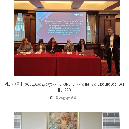
АБЗ и КФН проведоха дискусия по измененията на Платежоспособност
II и IRRD
26 февруари 2026