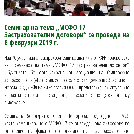
Семинар на тема „МСФО 17
Застрахователни договори“ се проведе на
8 февруари 2019 г.
Над 70 участници от застрахователни компании и от КФН присъстваха
на семинара на тема „МСФО 17 Застрахователни договори“.
Обучението бе организирано от Асоциация на българските
застрахователи (АБЗ) съвместно с одиторски дружества Захаринова
Нексиа ООД и Ейч Ел Би България ООД. представиха най-актуалните
и важни аспекти на стандарта, свързани с предстоящото му
въвеждане.
Семинарът бе открит от Светла Несторова, председател на АБЗ,
която коментира, че с МСФО 17 се въвежда нова философия по
отношение на финансовото отчитане на застрахователните