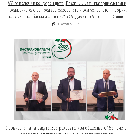
АБЗ се включи в конференцията „Пазарни и извънпазарни системни
предизвикателства пред застраховането и осигуряването – теория,
практика, проблеми и решения“ в СА „Димитър А. Ценов“ – Свищов
12 октомври 2024
С връчване на наградите „Застрахователи за обществото“ бе почетен