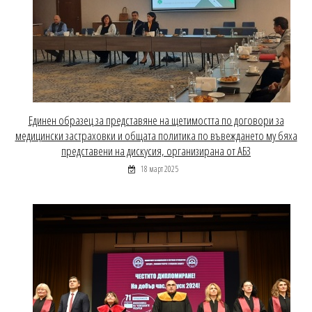
Единен образец за представяне на щетимостта по договори за
медицински застраховки и общата политика по въвеждането му бяха
представени на дискусия, организирана от АБЗ
18 март 2025