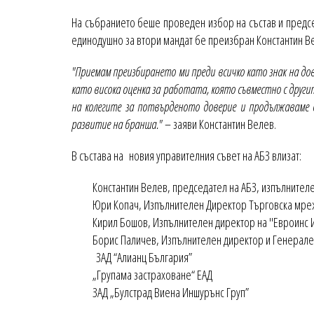
На събранието беше проведен избор на състав и председ
единодушно за втори мандат бе преизбран Константин В
"Приемам преизбирането ми преди всичко като знак на д
като висока оценка за работата, която съвместно с друг
на колегите за потвърденото доверие и продължаваме 
развитие на бранша."
– заяви Константин Велев.
В състава на новия управителния съвет на АБЗ влизат:
Константин Велев, председател на АБЗ, изпълнител
Юри Копач, Изпълнителен Директор Търговска мреж
Кирил Бошов, Изпълнителен директор на "Евроинс И
Борис Паличев, Изпълнителен директор и Генерал
ЗАД “Алианц България”
„Групама застраховане“ ЕАД
ЗАД „Булстрад Виена Иншурънс Груп”