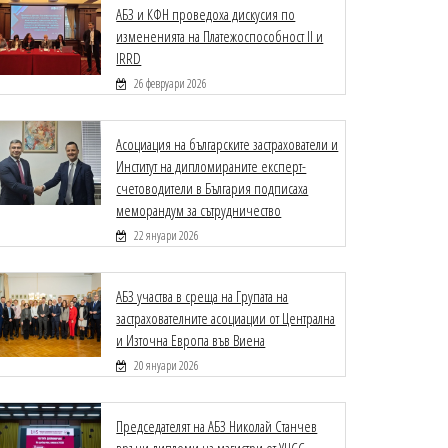
АБЗ и КФН проведоха дискусия по
измененията на Платежоспособност II и
IRRD
26 февруари 2026
Асоциация на българските застрахователи и
Институт на дипломираните експерт-
счетоводители в България подписаха
меморандум за сътрудничество
22 януари 2026
АБЗ участва в среща на Групата на
застрахователните асоциации от Централна
и Източна Европа във Виена
20 януари 2026
Председателят на АБЗ Николай Станчев