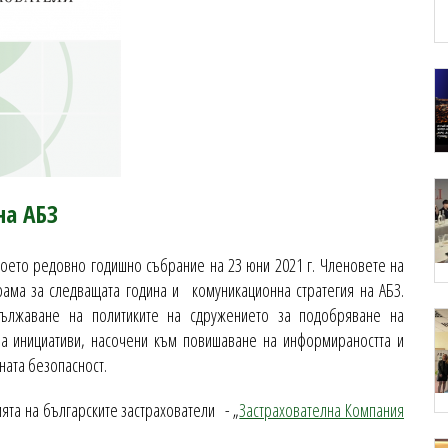
на АБЗ
воето редовно годишно събрание на 23 юни 2021 г. Членовете на
рама за следващата година и комуникационна стратегия на АБЗ.
дължаване на политиките на сдружението за подобряване на
на инициативи, насочени към повишаване на информираността и
тната безопасност.
та на българските застрахователи - „
Застрахователна Компания