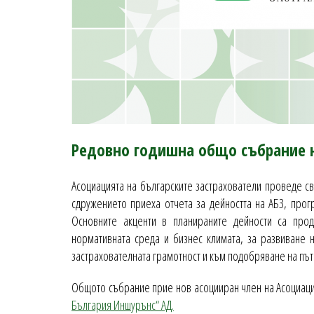
Редовно годишна общо събрание 
Асоциацията на българските застрахователи проведе с
сдружението приеха отчета за дейността на АБЗ, прог
Основните акценти в планираните дейности са про
нормативната среда и бизнес климата, за развиване 
застрахователната грамотност и към подобряване на пъ
Общото събрание прие нов асоцииран член на Асоциация
България Иншурънс“ АД.