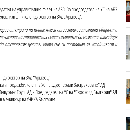
ател на управителния съвет на АБЗ. За председател на УС на АБЗ
елев, изпълнителен директор на ЗАД „Армеец“.
оверие от страна на моите колеги от застрахователната общност и
ите членове на Управителния съвет свършихме до момента. Благодаря
да отстояваме целите, които сме си поставили за устойчивост и
ен директор на ЗАД "Армеец"
а и продажби, член на УС на „Дженерали Застраховане“ АД
ншурънс Груп" АД и Председател на УС на "Еврохолд България" АД
ен мениджър на УНИКА България