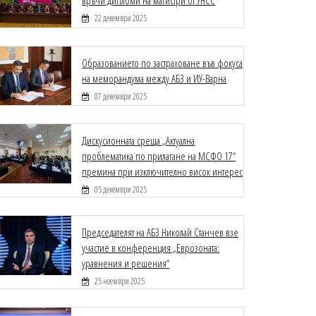
връчи дипломи на магистри от УНСС
22 декември 2025
Образованието по застраховане във фокуса
на меморандума между АБЗ и ИУ-Варна
07 декември 2025
Дискусионната среща „Актуална
проблематика по прилагане на МСФО 17“
премина при изключително висок интерес
05 декември 2025
Председателят на АБЗ Николай Станчев взе
участие в конференция „Еврозоната:
уравнения и решения“
25 ноември 2025