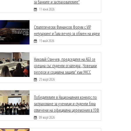
за банките и застрахователите“
11 юни 2026
Стратегически Финансов Форум с VIP
нетуъркинг и Гала вечер за обмен на идеи
15 май 2026
Николай Станчев, председател на АБЗ се
срещна със студенти от катедра „Човешки
ресурси и социална защита“ към УНСС
25 март 2026
Победителите в Националния конкурс по
застраховане за ученици и студенти бяха
отличени на официална церемония в УЗФ
09 март 2026