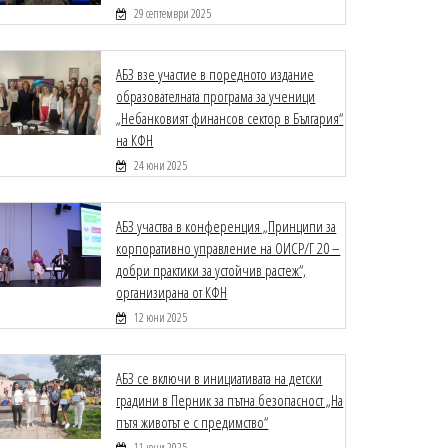
29 септември 2025
АБЗ взе участие в поредното издание
образователната програма за ученици
„Небанковият финансов сектор в България“
на КФН
24 юни 2025
АБЗ участва в конференция „Принципи за
корпоративно управление на ОИСР/Г 20 –
добри практики за устойчив растеж“,
организирана от КФН
12 юни 2025
АБЗ се включи в инициативата на детски
градини в Перник за пътна безопасност „На
пътя животът е с предимство“
11 юни 2025