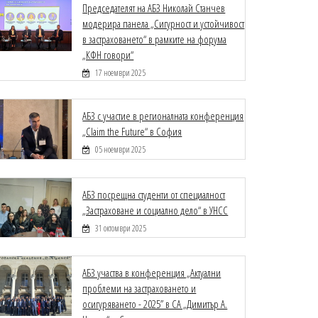
Председателят на АБЗ Николай Станчев
модерира панела „Сигурност и устойчивост
в застраховането“ в рамките на форума
„КФН говори“
17 ноември 2025
АБЗ с участие в регионалната конференция
„Claim the Future“ в София
05 ноември 2025
АБЗ посрещна студенти от специалност
„Застраховане и социално дело“ в УНСС
31 октомври 2025
АБЗ участва в конференция „Актуални
проблеми на застраховането и
осигуряването - 2025” в СА „Димитър А.