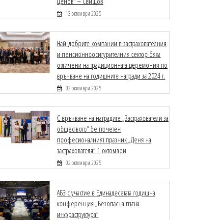
Ценов“ – Свищов
13 октомври 2025
Най-добрите компании в застрахователния
и пенсионноосигурителния сектор бяха
отличени на традиционната церемония по
връчване на годишните награди за 2024 г.
03 октомври 2025
С връчване на наградите „Застрахователи за
обществото“ бе почетен
професионалният празник „Деня на
застрахователя“-1 октомври
02 октомври 2025
АБЗ с участие в Единадесетата годишна
конференция „Безопасна пътна
инфраструктура“