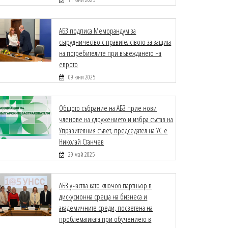
АБЗ подписа Меморандум за
сътрудничество с правителството за защита
на потребителите при въвеждането на
еврото
09 юни 2025
Общото събрание на АБЗ прие нови
членове на сдружението и избра състав на
Управителния съвет, председател на УС е
Николай Станчев
29 май 2025
АБЗ участва като ключов партньор в
дискусионна среща на бизнеса и
академичните среди, посветена на
проблематиката при обучението в