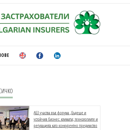
НОВЕ
СИЧКО
АБЗ участва във форума „Бъдеще и
устойчив бизнес: климатът, технологиите и
регулацията като конкурентно предимство