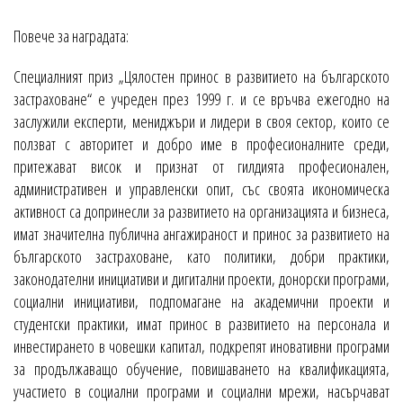
Повече за наградата:
Специалният приз „Цялостен принос в развитието на българското
застраховане“ е учреден през 1999 г. и се връчва ежегодно на
заслужили експерти, мениджъри и лидери в своя сектор, които се
ползват с авторитет и добро име в професионалните среди,
притежават висок и признат от гилдията професионален,
административен и управленски опит, със своята икономическа
активност са допринесли за развитието на организацията и бизнеса,
имат значителна публична ангажираност и принос за развитието на
българското застраховане, като политики, добри практики,
законодателни инициативи и дигитални проекти, донорски програми,
социални инициативи, подпомагане на академични проекти и
студентски практики, имат принос в развитието на персонала и
инвестирането в човешки капитал, подкрепят иновативни програми
за продължаващо обучение, повишаването на квалификацията,
участието в социални програми и социални мрежи, насърчават