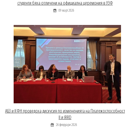
студенти бяха отличени на официална церемония в УЗФ
09 март 2026
АБЗ и КФН проведоха дискусия по измененията на Платежоспособност
II и IRRD
26 февруари 2026