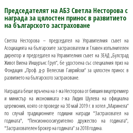
Председателят на АБЗ Светла Несторова с
награда за цялостен принос в развитието
на българското застраховане
Светла Несторова – председател на Управителния съвет на
Асоциацията на българските застрахователи и Главен изпълнителен
директор и председател на Управителния съвет на ЗЕАД „Булстрад
Живот Виена Иншурънс Груп“, бе удостоена със специалния приз на
Фондация „Проф. д-р Велеслав Гаврийски“ за цялостен принос в
развитието на българското застраховане.
Наградата беше връчена на г-жа Несторова от бившия вицепремиер
и министър на икономиката г-жа Лидия Шулева на официална
церемония, която се проведе на 30 май 2019 г. в хотел „Маринела“
по случай традиционните годишни награди "Застраховател на
годината", "Пенсионноосигурително дружество на годината",
"Застрахователен брокер на годината“ за 2018 година.