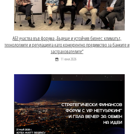
АБЗ участва във форума „Бъдеще и устойчив бизнес: климатът,
технологиите и регулацията като конкурентно предимство за банките и
застрахователите“
11 юни 2026