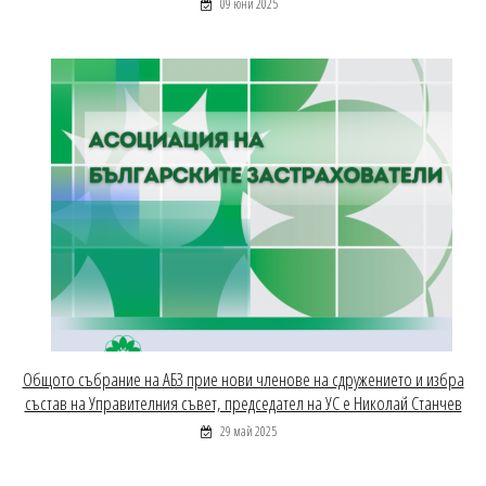
09 юни 2025
Общото събрание на АБЗ прие нови членове на сдружението и избра
състав на Управителния съвет, председател на УС е Николай Станчев
29 май 2025