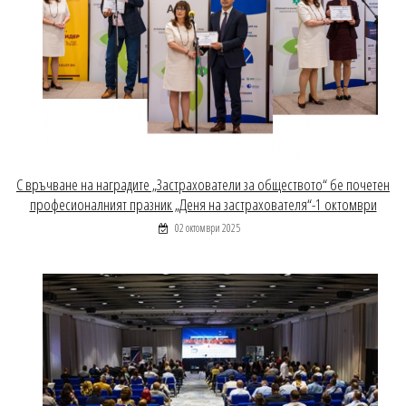
С връчване на наградите „Застрахователи за обществото“ бе почетен
професионалният празник „Деня на застрахователя“-1 октомври
02 октомври 2025