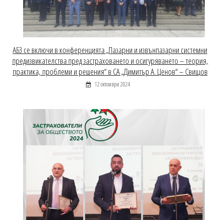
АБЗ се включи в конференцията „Пазарни и извънпазарни системни
предизвикателства пред застраховането и осигуряването – теория,
практика, проблеми и решения“ в СА „Димитър А. Ценов“ – Свищов
12 октомври 2024