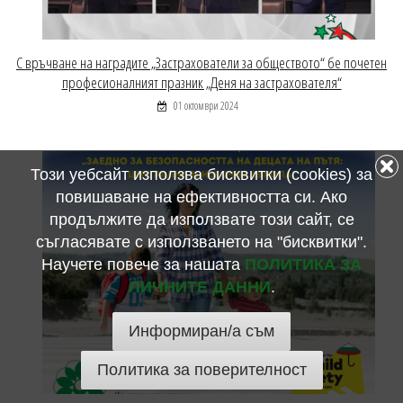
С връчване на наградите „Застрахователи за обществото“ бе почетен
професионалният празник „Деня на застрахователя“
01 октомври 2024
Този уебсайт използва бисквитки (cookies) за
повишаване на ефективността си. Ако
продължите да използвате този сайт, се
съгласявате с използването на "бисквитки".
Научете повече за нашата
ПОЛИТИКА ЗА
ЛИЧНИТЕ ДАННИ
.
Информиран/а съм
Политика за поверителност