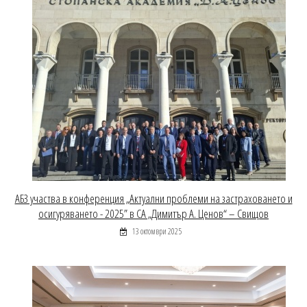
АБЗ участва в конференция „Актуални проблеми на застраховането и
осигуряването - 2025” в СА „Димитър А. Ценов“ – Свищов
13 октомври 2025