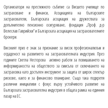
Организатори на престижното събитие са Висшето училище по
застраховане и финанси, Асоциацията на българските
застрахователи, Българската асоциация на дружествата за
допълнително пенсионно осигуряване, фондация „Проф. д-р
Велеслав Гаврийски” и Българската асоциация на застрахователните
брокери.
Високият приз е знак за признание за висок професионализъм и
отдаденост на развитието на застрахователната индустрия. През
годините Светла Несторова активно работи за повишаването на
информираността на обществото за смисъла от сключването на
застраховка като достъпен инструмент за защита от широк спектър
рискове, както и за финансово планиране. Също така подкрепя
различни инициативи с фокус върху устойчивото развитие на
Българската застрахователна индустрия в общата рамка на единния
пазар на ЕС.