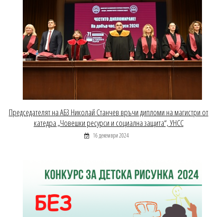
Председателят на АБЗ Николай Станчев връчи дипломи на магистри от
катедра „Човешки ресурси и социална защита“, УНСС
16 декември 2024