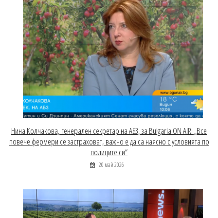
Нина Колчакова, генерален секретар на АБЗ, за Bulgaria ON AIR: „Все
повече фермери се застраховат, важно е да са наясно с условията по
полиците си“
20 май 2026