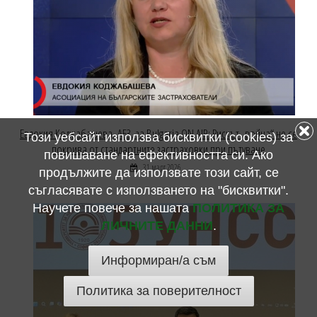
Евдокия Коджабашева, АБЗ, за Bulgaria ON AIR: Рискът „война“ не се
Този уебсайт използва бисквитки (cookies) за
покрива от стандартните застраховки при пътуване
повишаване на ефективността си. Ако
31 март 2026
продължите да използвате този сайт, се
съгласявате с използването на "бисквитки".
Научете повече за нашата
ПОЛИТИКА ЗА
ЛИЧНИТЕ ДАННИ
.
Информиран/а съм
Политика за поверителност