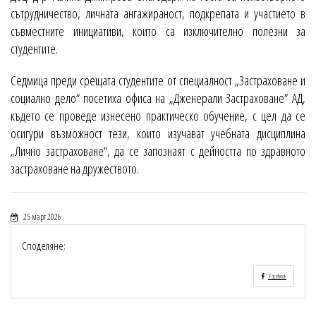
сътрудничество, личната ангажираност, подкрепата и участието в
съвместните инициативи, които са изключително полезни за
студентите.
Седмица преди срещата студентите от специалност „Застраховане и
социално дело“ посетиха офиса на „Дженерали Застраховане“ АД,
където се проведе изнесено практическо обучение, с цел да се
осигури възможност тези, които изучават учебната дисциплина
„Лично застраховане“, да се запознаят с дейността по здравното
застраховане на дружеството.
25 март 2026
Споделяне:
Facebook