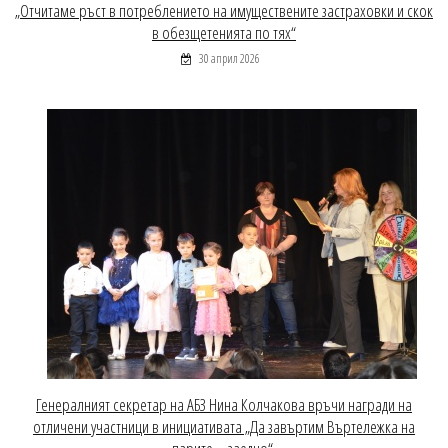
„Отчитаме ръст в потреблението на имуществените застраховки и скок
в обезщетенията по тях“
30 април 2026
Генералният секретар на АБЗ Нина Колчакова връчи награди на
отличени участници в инициативата „Да завъртим Въртележка на