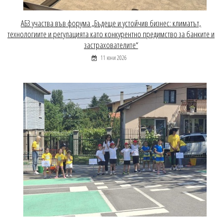
АБЗ участва във форума „Бъдеще и устойчив бизнес: климатът,
технологиите и регулацията като конкурентно предимство за банките и
застрахователите“
11 юни 2026