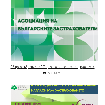
Общото събрание на АБЗ прие нови членове на сдружението
26 юни 2026