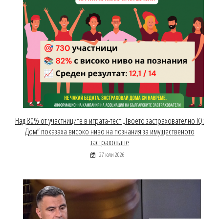
Над 80% от участниците в играта-тест „Твоето застрахователно IQ:
Дом“ показаха високо ниво на познания за имущественото
застраховане
27 юли 2026