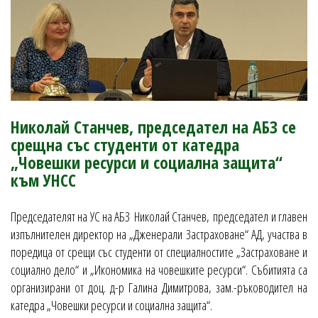
Николай Станчев, председател на АБЗ се
срещна със студенти от катедра
„Човешки ресурси и социална защита“
към УНСС
Председателят на УС на АБЗ Николай Станчев, председател и главен
изпълнителен директор на „Дженерали Застраховане“ АД, участва в
поредица от срещи със студенти от специалностите „Застраховане и
социално дело“ и „Икономика на човешките ресурси“. Събитията са
организирани от доц. д-р Галина Димитрова, зам.-ръководител на
катедра „Човешки ресурси и социална защита“.