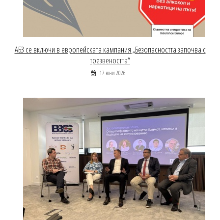
АБЗ се включи в европейската кампания „Безопасността започва с
трезвеността“
17 юни 2026