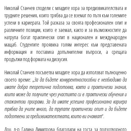
Николай Станчев сподели с младите хора за предизвикателствата и
трудните решения, които трябва да се вземат по пътя към големите
успехи в кариерата. Той разказа за своята професионален опит и
различните позиции, които е заемал, както и за възможностите да
натрупа богат практически опит в национален и международен
мащаб. Студентите проявиха голям интерес към представената
информация и поставиха допълнителни въпроси, а срещата
продължи под формата на дискусия.
Николай Станчев посъветва младите хора да използват пълноценно
своето време: „
За да бъдете конкурентноспособни е необходимо да
имате добра теоретична подготовка, както и практически знания,
които може да получите чрез участията си в практически обучения и
стажантски програми. За да имате успешна професионална кариера
трябва да учите много, да трупате практически опит и да бъдете
подготвени за предизвикателствата, които ви очакват
“.
Доц. д-р Галина Димитрова благодари на госта за ползотворното