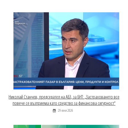
Николай Станчев, председател на АБЗ, за БНТ: „Застраховането все
повече се възприема като средство за финансова сигурност“
29 юни 2026