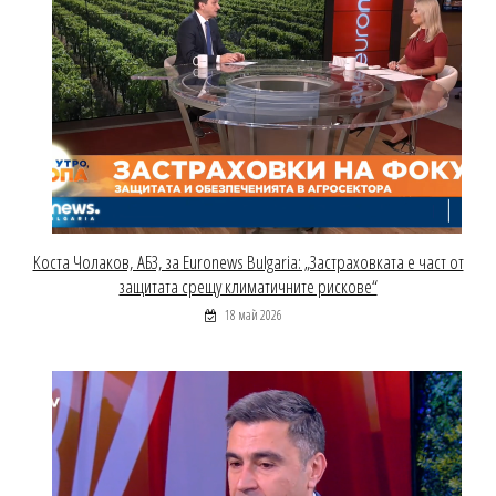
Коста Чолаков, АБЗ, за Euronews Bulgaria: „Застраховката е част от
защитата срещу климатичните рискове“
18 май 2026