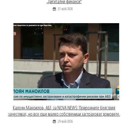
„Дигитални финанси“
31 май 2026
Калоян Маноилов, АБЗ, за NOVA NEWS: Природните бедствия
зачестяват, но все още малко собственици застраховат домовете.
29 май 2026