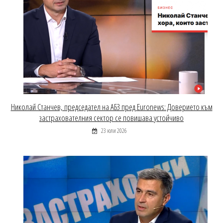
Николай Станчев, председател на АБЗ пред Euronews: Доверието към
застрахователния сектор се повишава устойчиво
23 юли 2026