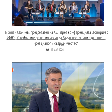
Николай Станчев, председател на АБЗ, пред конференцията „Говорим с
КФН“: „Устойчивите решения могат да бъдат постигнати единствено
чрез диалог и сътрудничество“
15 май 2026