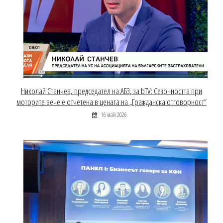
Николай Станчев, председател на АБЗ, за bTV: Сезонността при
моторите вече е отчетена в цената на „Гражданска отговорност“
16 май 2026