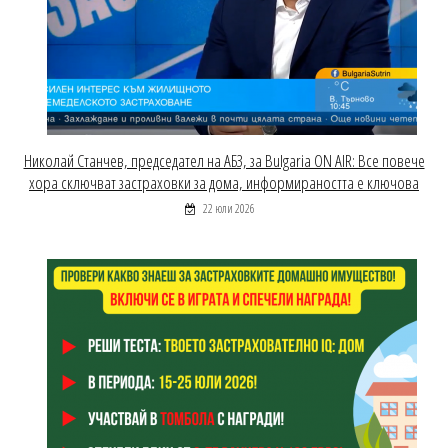
Николай Станчев, председател на АБЗ, за Bulgaria ON AIR: Все повече
хора сключват застраховки за дома, информираността е ключова
22 юли 2026