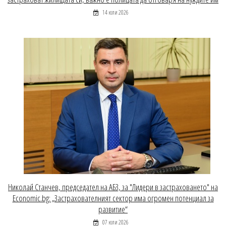
14 юли 2026
Николай Станчев, председател на АБЗ, за "Лидери в застраховането" на
Economic.bg: „Застрахователният сектор има огромен потенциал за
развитие“
07 юли 2026