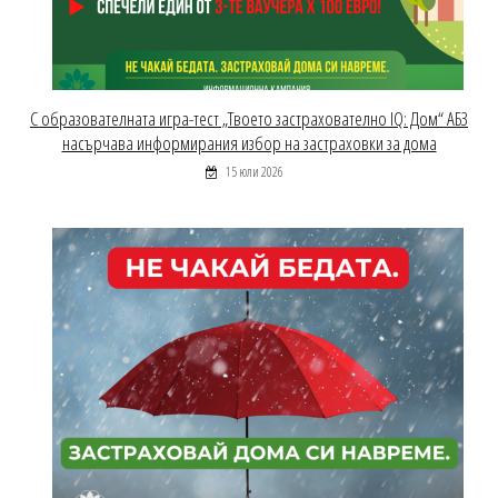
С образователната игра-тест „Твоето застрахователно IQ: Дом“ АБЗ
насърчава информирания избор на застраховки за дома
15 юли 2026