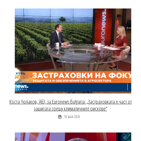
Коста Чолаков, АБЗ, за Euronews Bulgaria: „Застраховката е част от
защитата срещу климатичните рискове“
18 май 2026