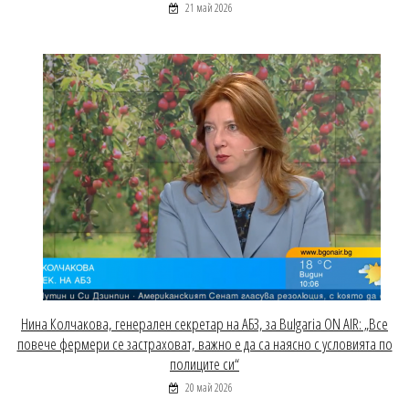
21 май 2026
Нина Колчакова, генерален секретар на АБЗ, за Bulgaria ON AIR: „Все
повече фермери се застраховат, важно е да са наясно с условията по
полиците си“
20 май 2026