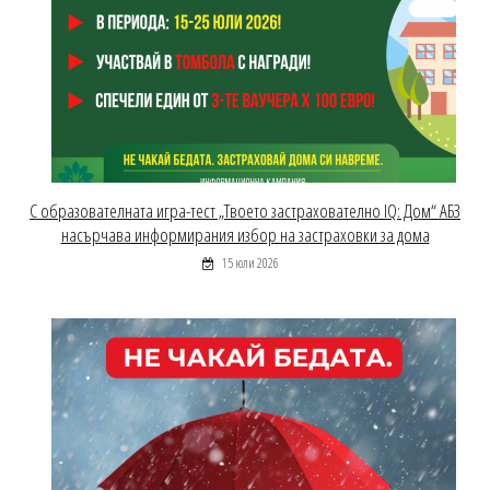
С образователната игра-тест „Твоето застрахователно IQ: Дом“ АБЗ
насърчава информирания избор на застраховки за дома
15 юли 2026