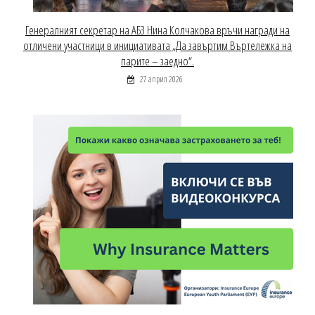
Генералният секретар на АБЗ Нина Колчакова връчи награди на
отличени участници в инициативата „Да завъртим Въртележка на
парите – заедно“.
27 април 2026