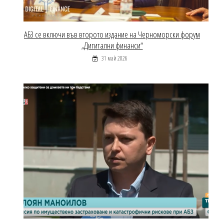
АБЗ се включи във второто издание на Черноморски форум
„Дигитални финанси“
31 май 2026