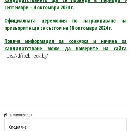
Кандидатстването ще се проведе в периода 9
септември – 4 октомври 2024 г.
Официалната церемония по награждаване на
призьорите ще се състои на 18 октомври 2024 г.
Повече информация за конкурса и начина за
кандидатстване може да намерите на сайта
https://difi.b2bmedia.bg/
12 септември 2024
Споделяне: