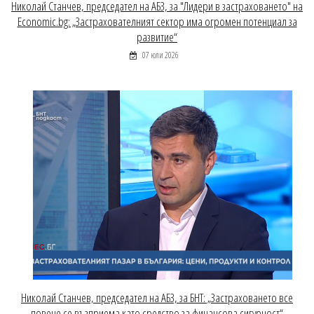
Николай Станчев, председател на АБЗ, за "Лидери в застраховането" на
Economic.bg: „Застрахователният сектор има огромен потенциал за
развитие“
07 юли 2026
Николай Станчев, председател на АБЗ, за БНТ: „Застраховането все
повече се възприема като средство за финансова сигурност“