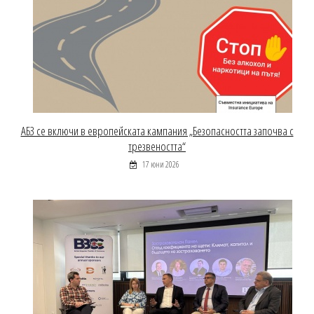
АБЗ се включи в европейската кампания „Безопасността започва с
трезвеността“
17 юни 2026