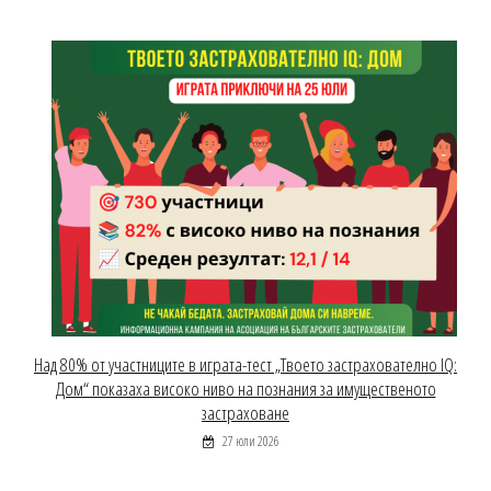
Над 80% от участниците в играта-тест „Твоето застрахователно IQ:
Дом“ показаха високо ниво на познания за имущественото
застраховане
27 юли 2026