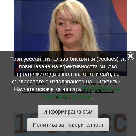
Този уебсайт използва бисквитки (cookies) за
повишаване на ефективността си. Ако
продължите да използвате този сайт, се
съгласявате с използването на "бисквитки".
Евдокия Коджабашева, АБЗ, за Bulgaria ON AIR: Рискът „война“ не се
Научете повече за нашата
ПОЛИТИКА ЗА
покрива от стандартните застраховки при пътуване
ЛИЧНИТЕ ДАННИ
.
31 март 2026
Информиран/а съм
Политика за поверителност