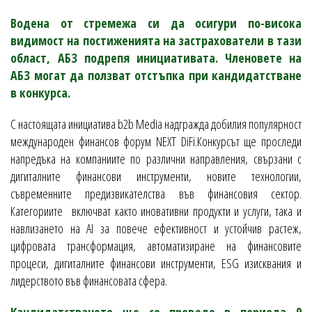
Водена от стремежа си да осигури по-висока
видимост на постиженията на застрахователи в тази
област,
АБЗ подрепя инициативата. Членовете на
АБЗ могат да ползват отстъпка при кандидатстване
в конкурса.
С настоящата инициатива b2b Media надгражда добилия популярност
международен финансов форум NEXT DiFi.Конкурсът ще проследи
напредъка на компаниите по различни направления, свързани с
дигиталните финансови инструменти, новите технологии,
съвременните предизвикателства във финансовия сектор.
Категориите включват както иновативни продукти и услуги, така и
навлизането на AI за повече ефективност и устойчив растеж,
цифровата трансформация, автоматизиране на финансовите
процеси, дигиталните финансови инструменти, ESG изисквания и
лидерството във финансовата сфера.