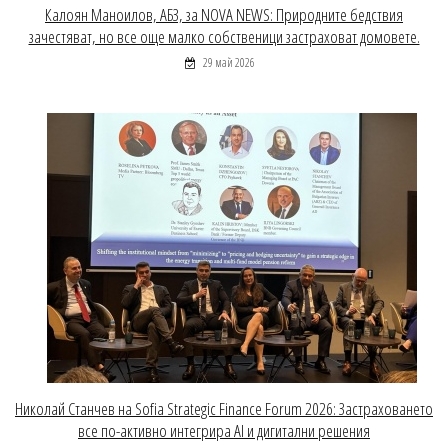
Калоян Маноилов, АБЗ, за NOVA NEWS: Природните бедствия
зачестяват, но все още малко собственици застраховат домовете.
29 май 2026
Николай Станчев на Sofia Strategic Finance Forum 2026: Застраховането
все по-активно интегрира AI и дигитални решения