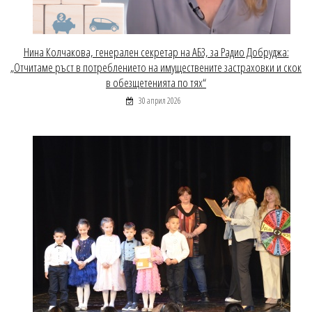
Нина Колчакова, генерален секретар на АБЗ, за Радио Добруджа:
„Отчитаме ръст в потреблението на имуществените застраховки и скок
в обезщетенията по тях“
30 април 2026