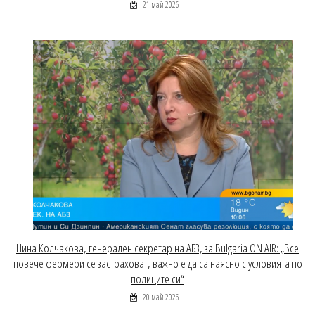
21 май 2026
Нина Колчакова, генерален секретар на АБЗ, за Bulgaria ON AIR: „Все
повече фермери се застраховат, важно е да са наясно с условията по
полиците си“
20 май 2026