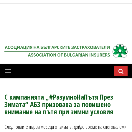
Мобилна
навигация
С кампанията „#РазумноНаПътя През
Зимата“ АБЗ призовава за повишено
внимание на пътя при зимни условия
След топлите първи месеци от зимата, дойде време на снеговалежи