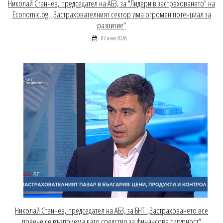
Николай Станчев, председател на АБЗ, за "Лидери в застраховането" на
Economic.bg: „Застрахователният сектор има огромен потенциал за
развитие“
07 юли 2026
Николай Станчев, председател на АБЗ, за БНТ: „Застраховането все
повече се възприема като средство за финансова сигурност“