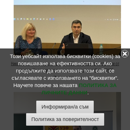
Този уебсайт използва бисквитки (cookies) за
Николай Станчев, председател на АБЗ се срещна със студенти от
повишаване на ефективността си. Ако
катедра „Човешки ресурси и социална защита“ към УНСС
продължите да използвате този сайт, се
25 март 2026
съгласявате с използването на "бисквитки".
Научете повече за нашата
ПОЛИТИКА ЗА
ЛИЧНИТЕ ДАННИ
.
Информиран/а съм
Политика за поверителност