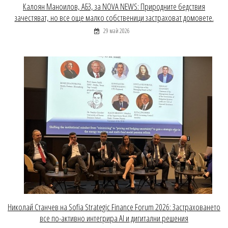
Калоян Маноилов, АБЗ, за NOVA NEWS: Природните бедствия
зачестяват, но все още малко собственици застраховат домовете.
29 май 2026
Николай Станчев на Sofia Strategic Finance Forum 2026: Застраховането
все по-активно интегрира AI и дигитални решения