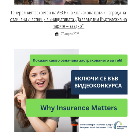
Генералният секретар на АБЗ Нина Колчакова връчи награди на
отличени участници в инициативата „Да завъртим Въртележка на
парите – заедно“.
27 април 2026