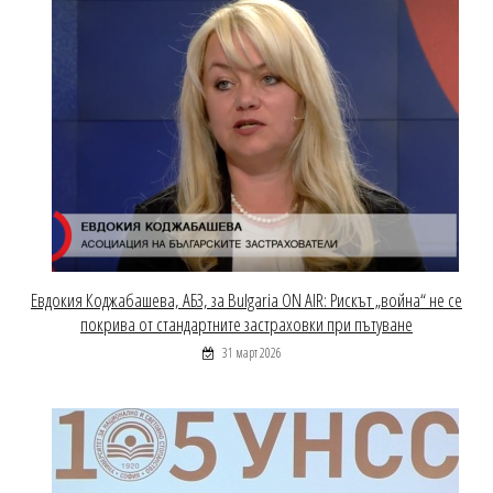
Евдокия Коджабашева, АБЗ, за Bulgaria ON AIR: Рискът „война“ не се
покрива от стандартните застраховки при пътуване
31 март 2026