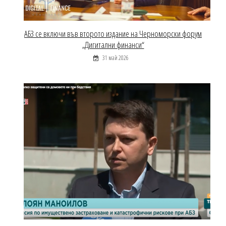
АБЗ се включи във второто издание на Черноморски форум
„Дигитални финанси“
31 май 2026