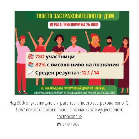
Над 80% от участниците в играта-тест „Твоето застрахователно IQ:
Дом“ показаха високо ниво на познания за имущественото
застраховане
27 юли 2026