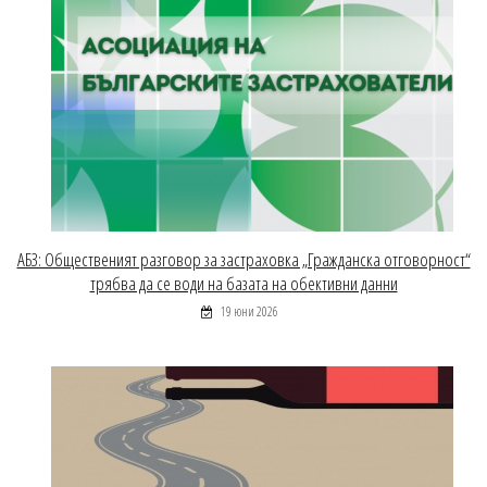
АБЗ: Общественият разговор за застраховка „Гражданска отговорност“
трябва да се води на базата на обективни данни
19 юни 2026