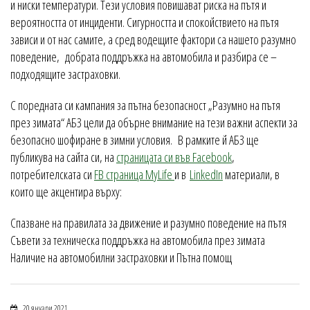
и ниски температури. Тези условия повишават риска на пътя и
вероятността от инциденти. Сигурността и спокойствието на пътя
зависи и от нас самите, а сред водещите фактори са нашето разумно
поведение, добрата поддръжка на автомобила и разбира се –
подходящите застраховки.
С поредната си кампания за пътна безопасност „Разумно на пътя
през зимата“ АБЗ цели да обърне внимание на тези важни аспекти за
безопасно шофиране в зимни условия. В рамките й АБЗ ще
публикува на сайта си, на
страницата си във Facebook
,
потребителската си
FB страница MyLife
и в
LinkedIn
материали, в
които ще акцентира върху:
Спазване на правилата за движение и разумно поведение на пътя
Съвети за техническа поддръжка на автомобила през зимата
Наличие на автомобилни застраховки и Пътна помощ
20 януари 2021