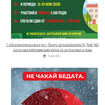
С образователната игра-тест „Твоето застрахователно IQ: Дом“ АБЗ
насърчава информирания избор на застраховки за дома
15 юли 2026