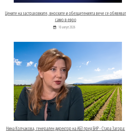
Цените на застраховките, вноските и обезщетенията вече се обявяват
само в евро
10 август 2026
Нина Колчакова, генерален директор на АБЗ пред БНР - Стара Загора: