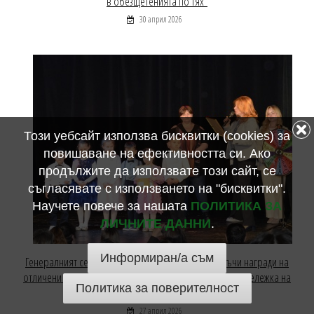
в обезщетенията по тях“
30 април 2026
Този уебсайт използва бисквитки (cookies) за
повишаване на ефективността си. Ако
продължите да използвате този сайт, се
съгласявате с използването на "бисквитки".
Научете повече за нашата
ПОЛИТИКА ЗА
ЛИЧНИТЕ ДАННИ
.
Информиран/а съм
Генералният секретар на АБЗ Нина Колчакова връчи награди на
отличени участници в инициативата „Да завъртим Въртележка на
Политика за поверителност
парите – заедно“.
27 април 2026