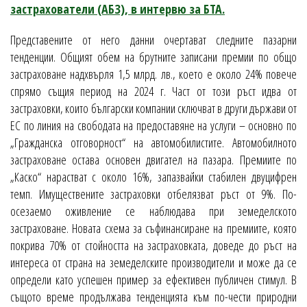
застрахователи (АБЗ), в интервю за БТА.
Представените от него данни очертават следните пазарни
тенденции. Общият обем на брутните записани премии по общо
застраховане надхвърля 1,5 млрд. лв., което е около 24% повече
спрямо същия период на 2024 г. Част от този ръст идва от
застраховки, които български компании сключват в други държави от
ЕС по линия на свободата на предоставяне на услуги – основно по
„Гражданска отговорност“ на автомобилистите. Автомобилното
застраховане остава основен двигател на пазара. Премиите по
„Каско“ нарастват с около 16%, запазвайки стабилен двуцифрен
темп. Имуществените застраховки отбелязват ръст от 9%. По-
осезаемо оживление се наблюдава при земеделското
застраховане. Новата схема за съфинансиране на премиите, която
покрива 70% от стойността на застраховката, доведе до ръст на
интереса от страна на земеделските производители и може да се
определи като успешен пример за ефективен публичен стимул. В
същото време продължава тенденцията към по-чести природни