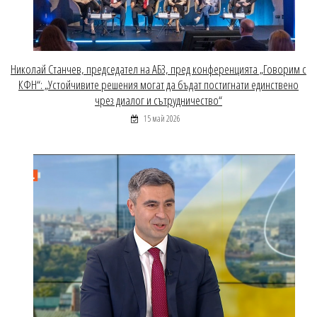
Николай Станчев, председател на АБЗ, пред конференцията „Говорим с
КФН“: „Устойчивите решения могат да бъдат постигнати единствено
чрез диалог и сътрудничество“
15 май 2026