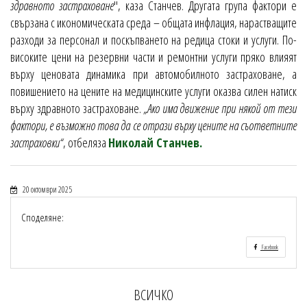
здравното застраховане
", каза Станчев. Другата група фактори е
свързана с икономическата среда – общата инфлация, нарастващите
разходи за персонал и поскъпването на редица стоки и услуги. По-
високите цени на резервни части и ремонтни услуги пряко влияят
върху ценовата динамика при автомобилното застраховане, а
повишението на цените на медицинските услуги оказва силен натиск
върху здравното застраховане.
„Ако има движение при някой от тези
фактори, е възможно това да се отрази върху цените на съответните
застраховки“
, отбеляза
Николай Станчев.
20 октомври 2025
Споделяне:
Facebook
ВСИЧКО