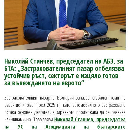
Николай Станчев, председател на АБЗ, за
БТА: „Застрахователният пазар отбелязва
устойчив ръст, секторът е изцяло готов
за въвеждането на еврото“
Застрахователният пазар в България запазва стабилен темп на
развитие и ръст през 2025 г., като автомобилното застраховане
остава основен двигател, а здравното продължава да се развива
най-динамично. Това заяви
Николай Станчев, председател
на УС на Асоциацията на българските