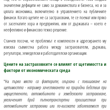
значителни дефицити не само за домакинствата и бизнеса, но и за
цялата икономика, включително в управлението на публичните
финанси. Когато щетите не са застраховани, те се поемат или пряко
от засегнатите хора и предприятия, или от държавата – което е
неефективно и финансово тежко решение.
Станчев посочи, че проблемът е комплексен и адресирането му
изисква съвместна работа между застрахователи, държава,
регулатори, земеделски и работодателски организации.
Цените на застраховките се влияят от щетимостта и
фактори от икономическата среда
"На
първо място са факторите, свързани с повишаване на
щетимостта - например зачестяването на природни бедствия при
имущественото, автомобилното и земеделското застраховане,
увеличеният брой пътнотранспортни произшествия при
автомобилните застраховки или по-високата заболеваемост при