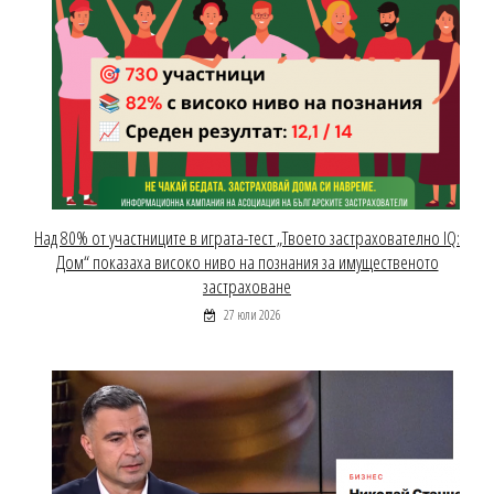
Над 80% от участниците в играта-тест „Твоето застрахователно IQ:
Дом“ показаха високо ниво на познания за имущественото
застраховане
27 юли 2026