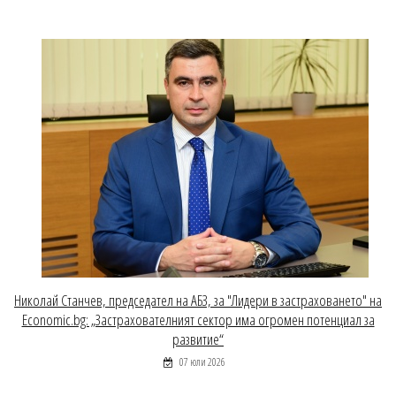
Николай Станчев, председател на АБЗ, за "Лидери в застраховането" на
Economic.bg: „Застрахователният сектор има огромен потенциал за
развитие“
07 юли 2026