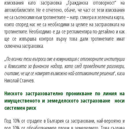
изисквания като застраховка „Гражданска отговорност“ на
автомобилистите. Не е отчетено, обаче, че част от тези изисквания
не са съотносими към тротинетките – напр. стикера и зелената карта,
които според нас не са необходими за целите на застраховката на
тротинетките. Необходимо е да се регламентира по-детайлно и как
ще се извършва контрол върху това дали тротинетките имат
сключена застраховка.
„
По всички тези въпроси сме в комуникация с отговорните институции
и Комисията за финансов надзор, като след проведените разговори,
считаме, че ще се намерят възможно най-оптималните решения
“, каза
Николай Станчев.
Ниското застрахователно проникване по линия на
имущественото и земеделското застраховане носи
системен риск
Под 10% от сградите в България са застраховани, най-вероятно и
под 10% от обработваемите площи в земеделието. Това създава