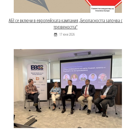
АБЗ се включи в европейската кампания „Безопасността започва с
трезвеността“
17 юни 2026