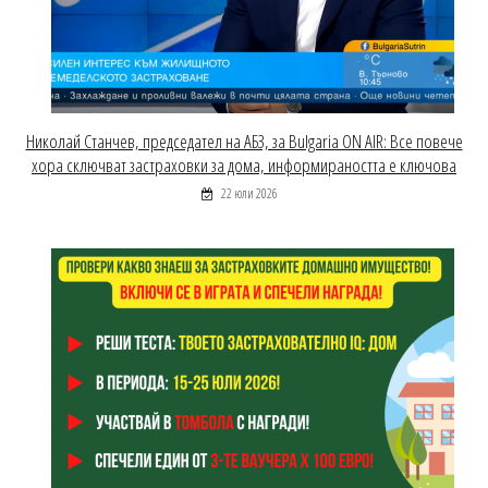
Николай Станчев, председател на АБЗ, за Bulgaria ON AIR: Все повече
хора сключват застраховки за дома, информираността е ключова
22 юли 2026