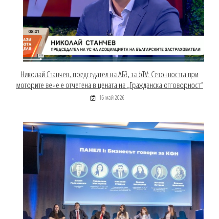
Николай Станчев, председател на АБЗ, за bTV: Сезонността при
моторите вече е отчетена в цената на „Гражданска отговорност“
16 май 2026