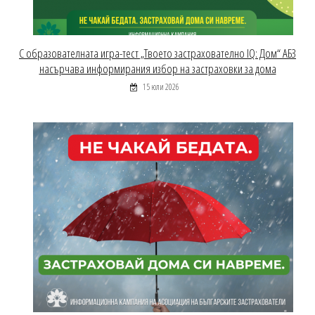
С образователната игра-тест „Твоето застрахователно IQ: Дом“ АБЗ
насърчава информирания избор на застраховки за дома
15 юли 2026