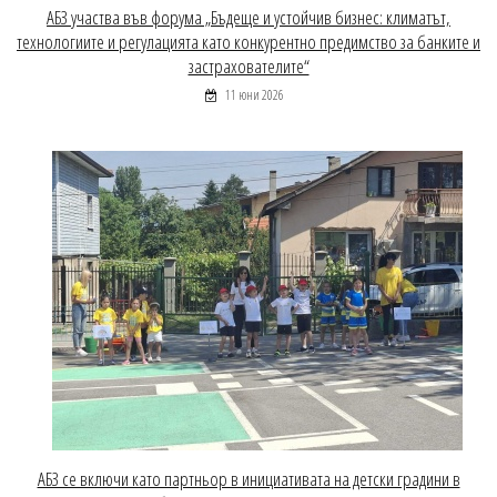
АБЗ участва във форума „Бъдеще и устойчив бизнес: климатът,
технологиите и регулацията като конкурентно предимство за банките и
застрахователите“
11 юни 2026
АБЗ се включи като партньор в инициативата на детски градини в