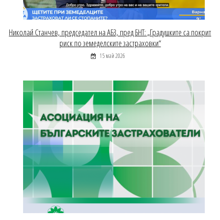
Николай Станчев, председател на АБЗ, пред БНТ: „Градушките са покрит
риск по земеделските застраховки“
15 май 2026