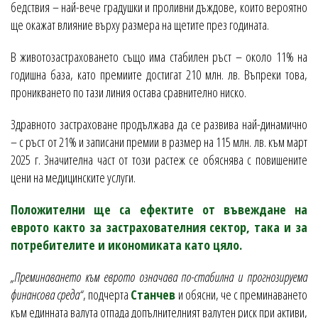
бедствия – най-вече градушки и проливни дъждове, които вероятно
ще окажат влияние върху размера на щетите през годината.
В животозастраховането също има стабилен ръст – около 11% на
годишна база, като премиите достигат 210 млн. лв. Въпреки това,
проникването по тази линия остава сравнително ниско.
Здравното застраховане продължава да се развива най-динамично
– с ръст от 21% и записани премии в размер на 115 млн. лв. към март
2025 г. Значителна част от този растеж се обяснява с повишените
цени на медицинските услуги.
Положителни ще са ефектите от въвеждане на
еврото както за застрахователния сектор, така и за
потребителите и икономиката като цяло.
„Преминаването към еврото означава по-стабилна и прогнозируема
финансова среда“
, подчерта
Станчев
и обясни, че с преминаването
към единната валута отпада допълнителният валутен риск при активи,