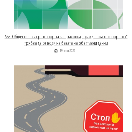
АБЗ: Общественият разговор за застраховка „Гражданска отговорност“
трябва да се води на базата на обективни данни
19 юни 2026