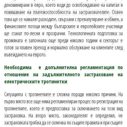
деноминирани в евро, което води до освобождаване на капитал и
повишаване на платежоспособността на застрахователите. Освен
това ще се намалят разходите, свързани с превалутиране и обмен, а
финансовите потоци между българските и европейските участници
ще станат по-лесни и прозрачни. Технологичната подготовка за
промяната е започнала още преди няколко години и секторът е
готов за плавен преход и нормално обслужване на клиентите след
въвеждането на еврото.
Необходима е допълнителна регламентация по
отношение на задължителното застраховане на
електрическите тротинетки
Ситуацията с тротинетките е сложна поради няколко причини. На
първо място все още няма регламентиран процес по регистрация на
тротинетките, което е предпоставка за сключването на този вид
застраховка. На второ място, законодателят е определил, че
застраховката трябва да се сключва по същите правила и при същите