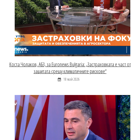
Коста Чолаков, АБЗ, за Euronews Bulgaria: „Застраховката е част от
защитата срещу климатичните рискове“
18 май 2026