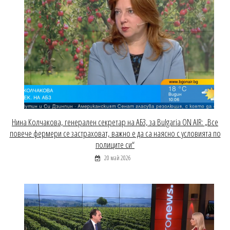
Нина Колчакова, генерален секретар на АБЗ, за Bulgaria ON AIR: „Все
повече фермери се застраховат, важно е да са наясно с условията по
полиците си“
20 май 2026