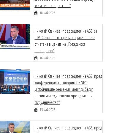
климатичните рискове“
18 май 2026
Николай Станчев, председател на АБЗ, за
bTV: Сезонността при моторите вече е
отчетена в цената на „Гражданска
отговорност“
16 май 2026
Николай Станчев, председател на АБЗ, пред
конференцията „Говорим с КФН“:
„Устойчивите решения могат да бъдат
постигнати единствено чрез диалог и
сътрудничество“
15 май 2026
Николай Станчев, председател на АБЗ, пред