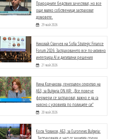
Природните бедствия зачестяват, но все
още малко собственици застраховат
домовете.
29 май 2026
Николай Станчев на Sofia Strategic Finance
Forum 2026: Застраховането все по-активно
интегрира AI и дигитални решения
21 май 2026
Нина Колчакова, генерален секретар на
АБЗ, за Bulgaria ON AIR: „Все повече
фермери се застраховат, важно е да са
наясно с условията по полиците си“
20 май 2026
Коста Чолаков, АБЗ, за Euronews Bulgaria:
„Застраховката е част от защитата срещу