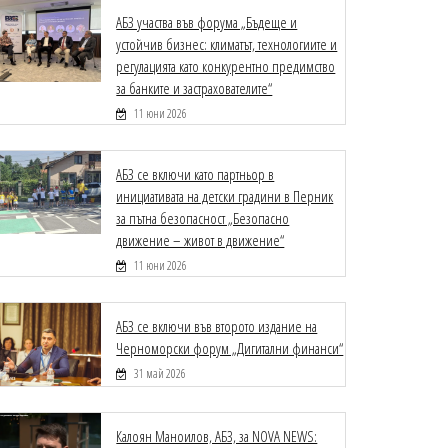
АБЗ участва във форума „Бъдеще и
устойчив бизнес: климатът, технологиите и
регулацията като конкурентно предимство
за банките и застрахователите“
11 юни 2026
АБЗ се включи като партньор в
инициативата на детски градини в Перник
за пътна безопасност „Безопасно
движение – живот в движение“
11 юни 2026
АБЗ се включи във второто издание на
Черноморски форум „Дигитални финанси“
31 май 2026
Калоян Маноилов, АБЗ, за NOVA NEWS: