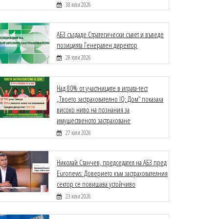
30 юли 2026
АБЗ създаде Стратегически съвет и въведе
позицията Генерален директор
28 юли 2026
Над 80% от участниците в играта-тест
„Твоето застрахователно IQ: Дом“ показаха
високо ниво на познания за
имущественото застраховане
27 юли 2026
Николай Станчев, председател на АБЗ пред
Euronews: Доверието към застрахователния
сектор се повишава устойчиво
23 юли 2026