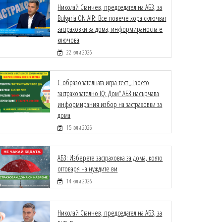
Николай Станчев, председател на АБЗ, за
Bulgaria ON AIR: Все повече хора сключват
застраховки за дома, информираността е
ключова
22 юли 2026
С образователната игра-тест „Твоето
застрахователно IQ: Дом“ АБЗ насърчава
информирания избор на застраховки за
дома
15 юли 2026
АБЗ: Изберете застраховка за дома, която
отговаря на нуждите ви
14 юли 2026
Николай Станчев, председател на АБЗ, за