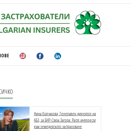
НОВЕ
СИЧКО
Нина Колчакова, Генерален директор на
АБЗ, за БНР-Стара Загора: Расте интересът
към земеделското застраховане