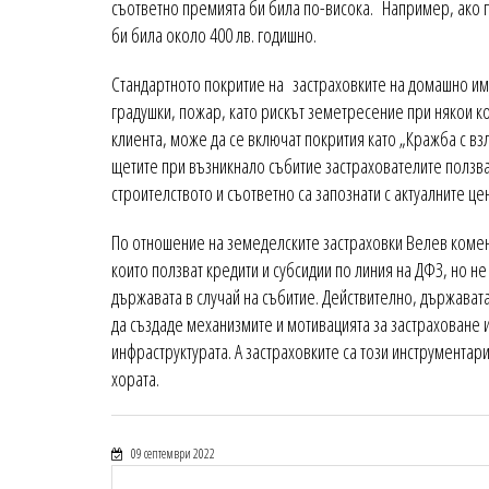
съответно премията би била по-висока. Например, ако п
би била около 400 лв. годишно.
Стандартното покритие на застраховките на домашно им
градушки, пожар, като рискът земетресение при някои к
клиента, може да се включат покрития като „Кражба с вз
щетите при възникнало събитие застрахователите ползва
строителството и съответно са запознати с актуалните цен
По отношение на земеделските застраховки Велев комен
които ползват кредити и субсидии по линия на ДФЗ, но не
държавата в случай на събитие. Действително, държават
да създаде механизмите и мотивацията за застраховане и
инфраструктурата. А застраховките са този инструментар
хората.
09 септември 2022