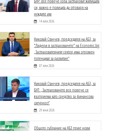
БНР: Все повече хора застраховат жилищата
си, важно е полицата да отговаря на
нуждите им
14 юли 2026
Николай Станчев, председател на АБЗ, за
"Лидери в застраховането" на Economic.bg:
„Застрахователният сектор има огромен
потенциал за развитие“
07 юли 2026
Николай Станчев, председател на АБЗ, за
БНТ: „Застраховането все повече се
възприема като средство за финансова
сигурност“
29 юни 2026
Общото събрание на АБЗ прие нови