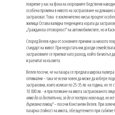
покритие у нас на фона на скорошните бедствени наводне
особена промяна в нивото на застраховане на домашно и
застраховат. Това е изключително нисък процент особено
жилища Остава валидна тенденцията хората да застрахов
„Гражданска отговорност“ на автомобилистите, но и Каск
Според Велев една от основните причини за ниското пок
стандарт на живот. При недостатъчни доходи семействата
застраховките се приемат като разход, който би могъл да
и разчитат на късмета.
Велев посочи, че на пазара се предлага широка палитра 
оптимални – така че всеки човек да може да избере по
застраховки, които излизат по 25-35 лв. на година, но те
10 000 лв. - и при погиване на имота застрахованото ли
няма да са достатъчни, за да се построи нова къща, но все
държавна помощ"
– посочи Константин Велев. При сключв
пазарна стойност на имота, обезщетението при събитие б