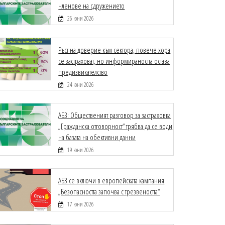
членове на сдружението
26 юни 2026
Ръст на доверие към сектора, повече хора
се застраховат, но информираността остава
предизвикателство
24 юни 2026
АБЗ: Общественият разговор за застраховка
„Гражданска отговорност“ трябва да се води
на базата на обективни данни
19 юни 2026
АБЗ се включи в европейската кампания
„Безопасността започва с трезвеността“
17 юни 2026