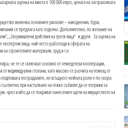
азарната оценка на имота е 100 000 евро, цената на застраховката
ущество включва основните рискове – наводнения, бури,
омпании се предлага като отделно. Допълнително, по желание на
лом“, „Злоумишлени действия на трети лица“ и други. За оценка на
т експертни лица, най-често работещи в сферата на
и на строителните материали, труд и т.н.
тира, че те се сключват основно от земеделски кооперации,
 и от индивидуални стопани, като масово се разчита на помощ от
а подпомага пострадалите, но всъщност нейната роля е по-скоро
 съответно при настъпване на тежко събитие да се погрижи за
иум, чрез който да се покриват нанесените щети на имуществото на