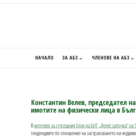
НАЧАЛО
ЗА АБЗ
ЧЛЕНОВЕ НА АБЗ
Константин Велев, председател на 
имотите на физически лица в Бълг
В
интервю за сутрешния блок на БНТ „Денят започва“ на 9.
тенденциите по отношение на застраховането на недвижи