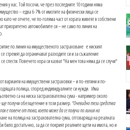
ния у нас. Той посочи, че през последните 10 години няма
мущество – едва 6-7% от имотите на физически лица се
 като че отчете, че по-голяма част от хората живеят в собствени
ат приоритетно автомобилите си – не само по линия на
о.
ритие по линия на имущественото застраховане е ниският
 се стремят да ограничават разходите си и за съжаление
 се спести. Повечето хора си казват "На мен това няма да се случи"
от варианти на имуществени застраховки – и по-евтини и по-
дходящата полица, според индивидуалните си нужди. Има
 съответно са на ниска застрахователна сума - например около
це ще получи обезщетение в този размер.
"Очевидно тези средства
 пак е повече от това, което може да се получи по линия на
ане на полица на застрахователна сума, отговаряща на реалната
и било достатъчно, за да се покрият реалните щети на имота, но и