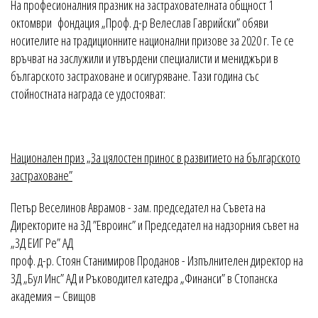
На професионалния празник на застрахователната общност 1
октомври фондация „Проф. д-р Велеслав Гаврийски” обяви
носителите на традиционните национални призове за 2020 г. Те се
връчват на заслужили и утвърдени специалисти и мениджъри в
българското застраховане и осигуряване. Тази година със
стойностната награда се удостояват:
Национален приз „За цялостен принос в развитието на българското
застраховане”
Петър Веселинов Аврамов - зам. председател на Съвета на
Директорите на ЗД ”Евроинс” и Председател на надзорния съвет на
„ЗД ЕИГ Ре” АД
проф. д-р. Стоян Станимиров Проданов - Изпълнителен директор на
ЗД „Бул Инс” АД и Ръководител катедра „Финанси” в Стопанска
академия – Свищов