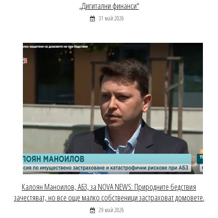
„Дигитални финанси“
31 май 2026
Калоян Маноилов, АБЗ, за NOVA NEWS: Природните бедствия
зачестяват, но все още малко собственици застраховат домовете.
29 май 2026