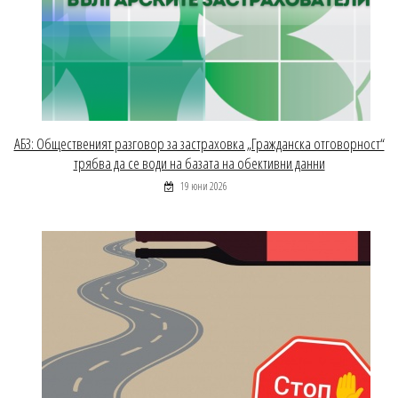
АБЗ: Общественият разговор за застраховка „Гражданска отговорност“
трябва да се води на базата на обективни данни
19 юни 2026