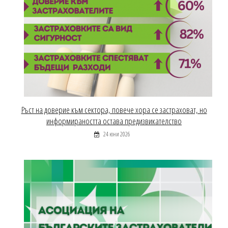
Ръст на доверие към сектора, повече хора се застраховат, но
информираността остава предизвикателство
24 юни 2026