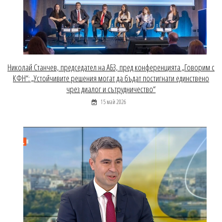
Николай Станчев, председател на АБЗ, пред конференцията „Говорим с
КФН“: „Устойчивите решения могат да бъдат постигнати единствено
чрез диалог и сътрудничество“
15 май 2026