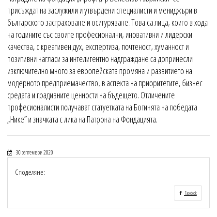
присъждат на заслужили и утвърдени специалисти и мениджъри в
българското застраховане и осигуряване. Това са лица, които в хода
на годините със своите професионални, иновативни и лидерски
качества, с креативен дух, експертиза, почтеност, хуманност и
позитивни нагласи за интелигентно надграждане са допринесли
изключително много за европейската промяна и развитието на
модерното предприемачество, в аспекта на приоритетите, бизнес
средата и градивните ценности на бъдещето. Отличените
професионалисти получават статуетката на Богинята на победата
„Нике” и значката с лика на Патрона на Фондацията.
30 септември 2020
Споделяне:
Facebook