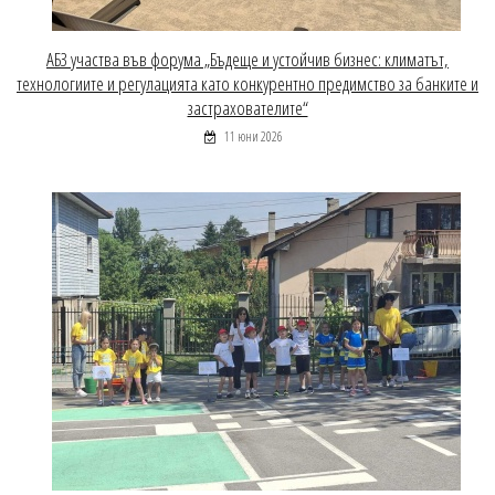
АБЗ участва във форума „Бъдеще и устойчив бизнес: климатът,
технологиите и регулацията като конкурентно предимство за банките и
застрахователите“
11 юни 2026