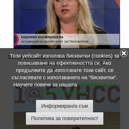
Евдокия Коджабашева, АБЗ, за Bulgaria ON AIR: Рискът „война“ не се
Този уебсайт използва бисквитки (cookies) за
покрива от стандартните застраховки при пътуване
повишаване на ефективността си. Ако
продължите да използвате този сайт, се
31 март 2026
съгласявате с използването на "бисквитки".
Научете повече за нашата
ПОЛИТИКА ЗА
ЛИЧНИТЕ ДАННИ
.
Информиран/а съм
Политика за поверителност