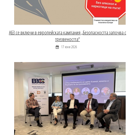
АБЗ се включи в европейската кампания „Безопасността започва с
трезвеността“
17 юни 2026