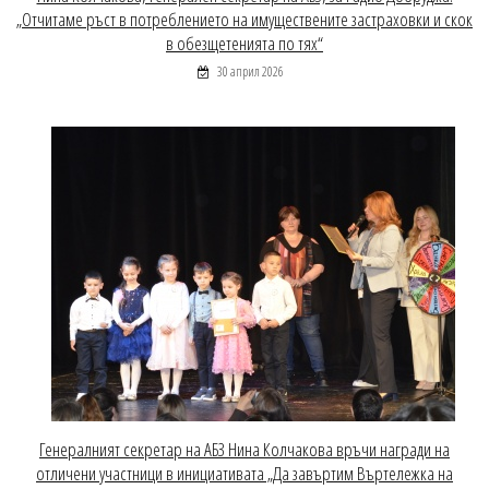
„Отчитаме ръст в потреблението на имуществените застраховки и скок
в обезщетенията по тях“
30 април 2026
Генералният секретар на АБЗ Нина Колчакова връчи награди на
отличени участници в инициативата „Да завъртим Въртележка на