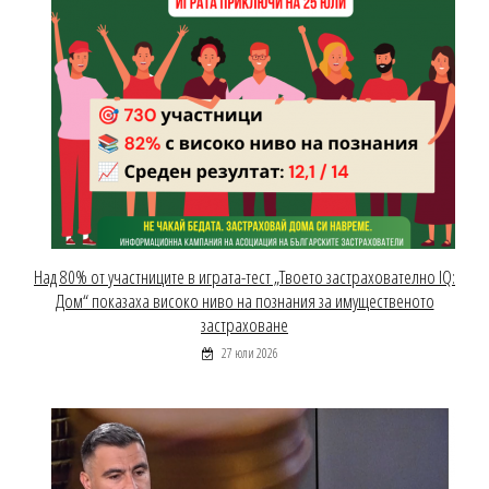
Над 80% от участниците в играта-тест „Твоето застрахователно IQ:
Дом“ показаха високо ниво на познания за имущественото
застраховане
27 юли 2026