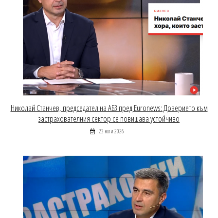
Николай Станчев, председател на АБЗ пред Euronews: Доверието към
застрахователния сектор се повишава устойчиво
23 юли 2026