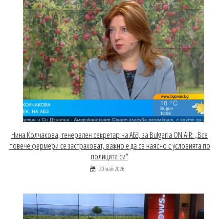
Нина Колчакова, генерален секретар на АБЗ, за Bulgaria ON AIR: „Все
повече фермери се застраховат, важно е да са наясно с условията по
полиците си“
20 май 2026