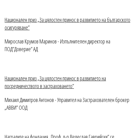
Национален приз „За цялостен принос в развитието на българското
осигуряване”
Мирослав Крумов Маринов - Изпълнителен директор на
ПОД”Доверие” АД
Национален приз „За цялостен принос в развитието на
посредничеството в застраховането”
Михаил Димитров Антонов - Управител на Застрахователен брокер
„АВВИ” ООД
Наградите на фондация „Проф. д-р Велеслав Гаврийски” се