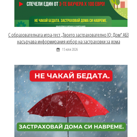
С образователната игра-тест „Твоето застрахователно IQ: Дом“ АБЗ
насърчава информирания избор на застраховки за дома
15 юли 2026