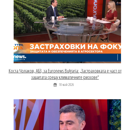
Коста Чолаков, АБЗ, за Euronews Bulgaria: „Застраховката е част от
защитата срещу климатичните рискове“
18 май 2026