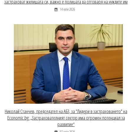
застраховат жилищата си, важно е полицата да отговаря на нуждите им
14 юли 2026
Николай Станчев, председател на АБЗ, за "Лидери в застраховането" на
Economic.bg: „Застрахователният сектор има огромен потенциал за
развитие“
07 юли 2026