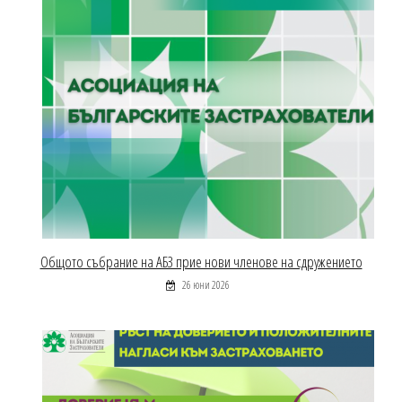
Общото събрание на АБЗ прие нови членове на сдружението
26 юни 2026