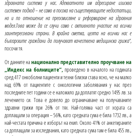
здравната система у нас. Адекватното им адресиране изисква
системен подход – не само в посока на съществуващите недостатъци,
но и по отношение на преосмисляне и реформиране на здравния
модел.Това може да се случи само с активното участие на всички
заинтересовани страни. В крайна сметка, целта на всички нас е
българските граждани да получават качествена медицинска грижа“,
посочи тя.
От данните на
национално представително проучване на
„Индекс на болниците“,
проведено в началото на годината
сред 417 онкоболни пациенти и техни близки става ясно, че на малко
над 69% от пациентите с онкологични заболявания у нас през
последните пет години се е наложило да доплатят средно 1495 лв. за
лечението си. Това е довело до ограничаване на получаваните
здравни грижи при 26% от тях. Най-голяма част от хората са
доплащали за операция – 56%, като средната сума е била 1732 лв., а
най-честата причина е изборът на екип. Около 41% от анкетираните
са доплащали за изследвания, като средната сума там е била 455 лв.,