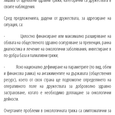
лишава от адекватни здравни грижи, категорични са дружествата в
своите наблюдения.
Сред предложенията, дадени от дружествата, за адресиране на
ситуация, са:
- Цялостно финансиране или максимално разширяване на
обхвата на общественото здравно осигуряване за превенция, ранна
диагностика и лечение на онкологични заболявания, инвестиране в
по-добра база и палиативни грижи;
- Ясно национално дефиниране на параметрите (по вид, обем
и финансова рамка) на ангажиментите на държавата (обществения
ресурс), което от своя страна ще подпомогне определянето на
оперативното поле на дружествата за доброволно здравно
застраховане, когато е необходимо доплащане за онкологични
дейности.
Очертаните проблеми в онкологичната грижа са симптоматични за