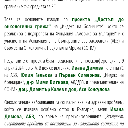
сравнение със средната за ЕС.
Това са основните изводи по
проекта „Достъп до
онкологична грижа“
на „Индекс на болниците“, който се
реализира с подкрепата на Фондация „Америка за България“ и с
участието на Асоциацията на българските застрахователи (АБЗ) и
Съвместна Онкологична Национална Мрежа (СОНМ).
Резултатите от проекта бяха представени на пресконференция на 9
април 2024 г. в БТА. В нея се включиха
Ивана Димова
, член на УС
на АБЗ,
Юлия Гальова
и
Първан Симеонов,
„Индекс на
болниците“,
д-р Мими Виткова
, АЛДДЗЗ, и представителите на
СОНМ -
доц. Димитър Калев
и
доц. Ася Консулова
.
Онкологичните заболявания са социално значим здравен проблем,
който се изявява особено остро в България, заяви
Ивана
Димова, АБЗ,
по време на пресконференцията
. „Всъщност,
очертаните проблеми са показателни за цялостното състояние на