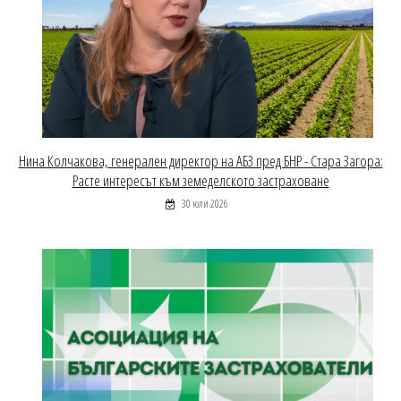
Нина Колчакова, генерален директор на АБЗ пред БНР - Стара Загора:
Расте интересът към земеделското застраховане
30 юли 2026