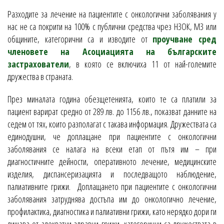
Разходите за лечение на пациентите с онкологични заболявания у
нас не са покрити на 100% с публични средства чрез НЗОК, МЗ или
общините, категорични са и изводите от
проучване сред
членовете на Асоциацията на българските
застрахователи
, в която се включиха 11 от най-големите
дружества в страната.
През миналата година обезщетенията, които те са платили за
пациент варират средно от 289 лв. до 1156 лв., показват данните на
седем от тях, които разполагат с такава информация. Дружествата са
единодушни, че доплащане при пациентите с онкологични
заболявания се налага на всеки етап от пътя им – при
диагностичните дейности, оперативното лечение, медицинските
изделия, диспансеризацията и последващото наблюдение,
палиативните грижи. Доплащането при пациентите с онкологични
заболявания затруднява достъпа им до онкологично лечение,
профилактика, диагностика и палиативни грижи, като нерядко дори ги