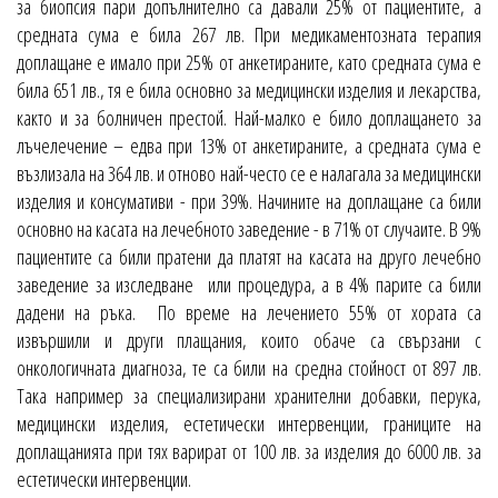
за биопсия пари допълнително са давали 25% от пациентите, а
средната сума е била 267 лв. При медикаментозната терапия
доплащане е имало при 25% от анкетираните, като средната сума е
била 651 лв., тя е била основно за медицински изделия и лекарства,
както и за болничен престой. Най-малко е било доплащането за
лъчелечение – едва при 13% от анкетираните, а средната сума е
възлизала на 364 лв. и отново най-често се е налагала за медицински
изделия и консумативи - при 39%. Начините на доплащане са били
основно на касата на лечебното заведение - в 71% от случаите. В 9%
пациентите са били пратени да платят на касата на друго лечебно
заведение за изследване или процедура, а в 4% парите са били
дадени на ръка. По време на лечението 55% от хората са
извършили и други плащания, които обаче са свързани с
онкологичната диагноза, те са били на средна стойност от 897 лв.
Така например за специализирани хранителни добавки, перука,
медицински изделия, естетически интервенции, границите на
доплащанията при тях варират от 100 лв. за изделия до 6000 лв. за
естетически интервенции.