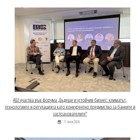
АБЗ участва във форума „Бъдеще и устойчив бизнес: климатът,
технологиите и регулацията като конкурентно предимство за банките и
застрахователите“
11 юни 2026