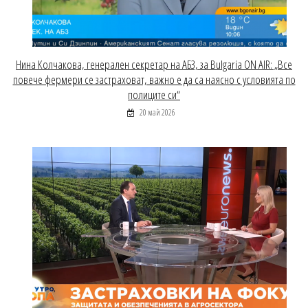
Нина Колчакова, генерален секретар на АБЗ, за Bulgaria ON AIR: „Все
повече фермери се застраховат, важно е да са наясно с условията по
полиците си“
20 май 2026