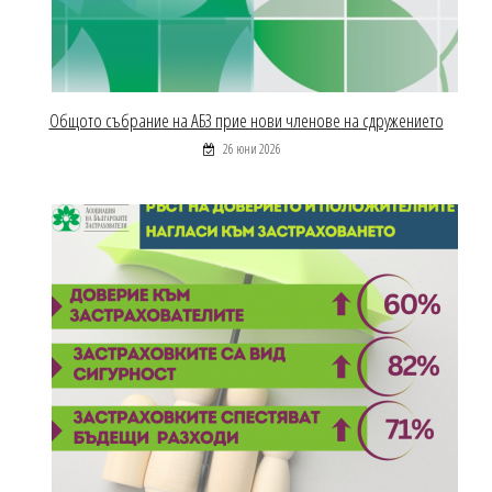
Общото събрание на АБЗ прие нови членове на сдружението
26 юни 2026