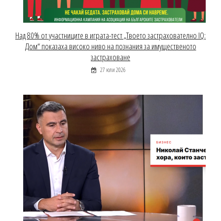
Над 80% от участниците в играта-тест „Твоето застрахователно IQ:
Дом“ показаха високо ниво на познания за имущественото
застраховане
27 юли 2026