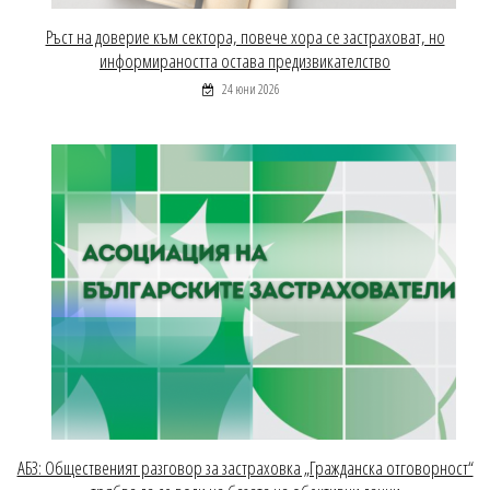
Ръст на доверие към сектора, повече хора се застраховат, но
информираността остава предизвикателство
24 юни 2026
АБЗ: Общественият разговор за застраховка „Гражданска отговорност“