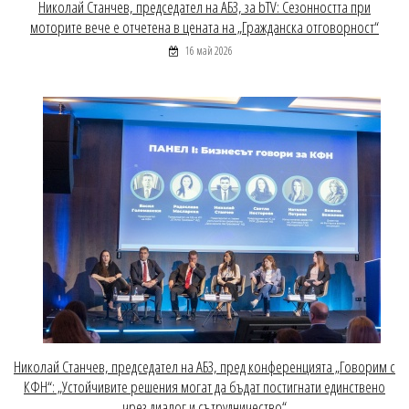
Николай Станчев, председател на АБЗ, за bTV: Сезонността при
моторите вече е отчетена в цената на „Гражданска отговорност“
16 май 2026
Николай Станчев, председател на АБЗ, пред конференцията „Говорим с
КФН“: „Устойчивите решения могат да бъдат постигнати единствено
чрез диалог и сътрудничество“