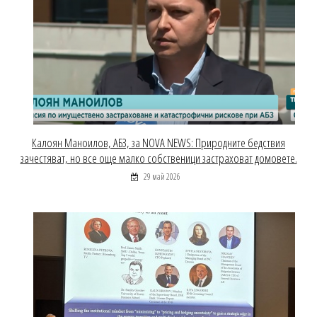
Калоян Маноилов, АБЗ, за NOVA NEWS: Природните бедствия
зачестяват, но все още малко собственици застраховат домовете.
29 май 2026