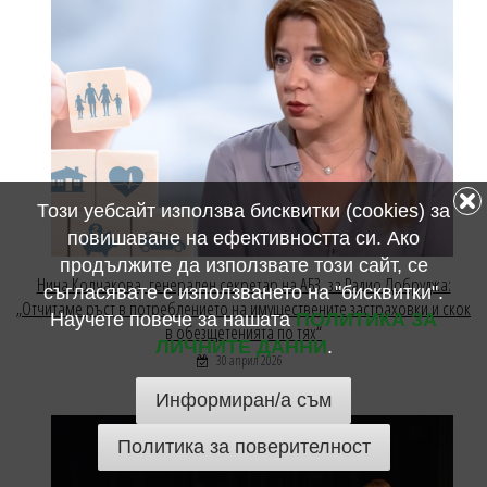
Този уебсайт използва бисквитки (cookies) за
повишаване на ефективността си. Ако
продължите да използвате този сайт, се
Нина Колчакова, генерален секретар на АБЗ, за Радио Добруджа:
съгласявате с използването на "бисквитки".
„Отчитаме ръст в потреблението на имуществените застраховки и скок
Научете повече за нашата
ПОЛИТИКА ЗА
в обезщетенията по тях“
ЛИЧНИТЕ ДАННИ
.
30 април 2026
Информиран/а съм
Политика за поверителност