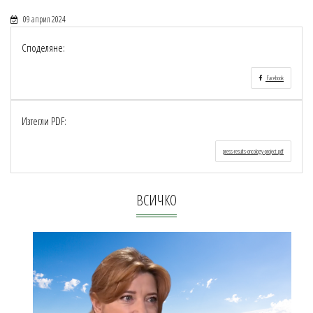
09 април 2024
Споделяне:
Facebook
Изтегли PDF:
press-results-oncology-project.pdf
ВСИЧКО