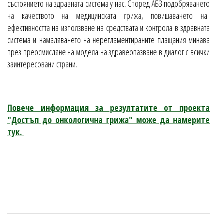
състоянието на здравната система у нас. Според АБЗ подобряването
на качеството на медицинската грижа, повишаването на
ефективността на използване на средствата и контрола в здравната
система и намаляването на нерегламентираните плащания минава
през преосмисляне на модела на здравеопазване в диалог с всички
заинтересовани страни.
Повече информация за резултатите от проекта
"Достъп до онкологична грижа" може да намерите
тук.