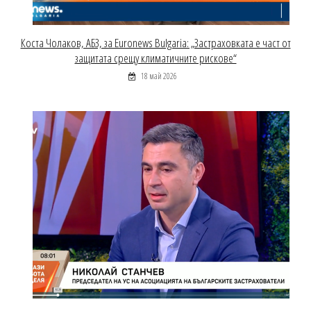
Коста Чолаков, АБЗ, за Euronews Bulgaria: „Застраховката е част от
защитата срещу климатичните рискове“
18 май 2026