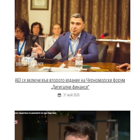
АБЗ се включи във второто издание на Черноморски форум
„Дигитални финанси“
31 май 2026