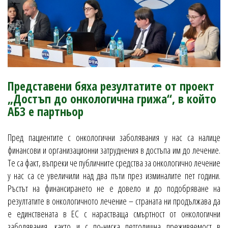
Представени бяха резултатите от проект
„Достъп до онкологична грижа“, в който
АБЗ е партньор
Пред пациентите с онкологични заболявания у нас са налице
финансови и организационни затруднения в достъпа им до лечение.
Те са факт, въпреки че публичните средства за онкологично лечение
у нас са се увеличили над два пъти през изминалите пет години.
Ръстът на финансирането не е довело и до подобряване на
резултатите в онкологичното лечение – страната ни продължава да
е единствената в ЕС с нарастваща смъртност от онкологични
заболявания, както и с по-ниска петгодишна преживяемост в