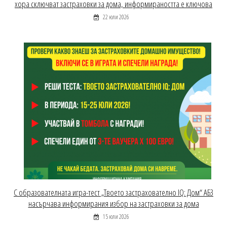
хора сключват застраховки за дома, информираността е ключова
22 юли 2026
С образователната игра-тест „Твоето застрахователно IQ: Дом“ АБЗ
насърчава информирания избор на застраховки за дома
15 юли 2026