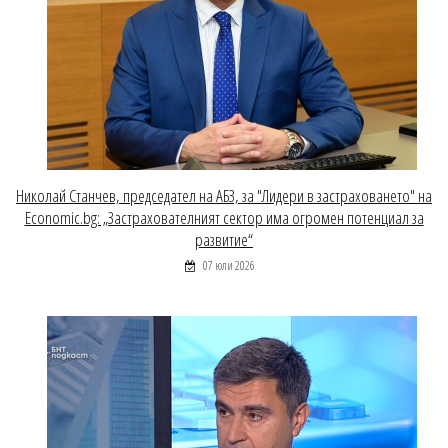
Николай Станчев, председател на АБЗ, за "Лидери в застраховането" на
Economic.bg: „Застрахователният сектор има огромен потенциал за
развитие“
07 юли 2026