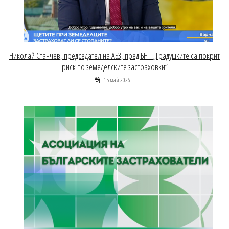
Николай Станчев, председател на АБЗ, пред БНТ: „Градушките са покрит
риск по земеделските застраховки“
15 май 2026