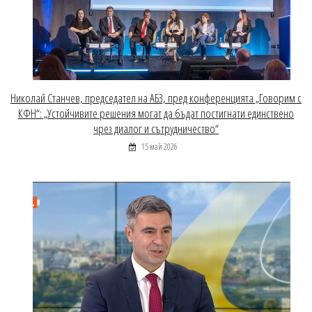
Николай Станчев, председател на АБЗ, пред конференцията „Говорим с
КФН“: „Устойчивите решения могат да бъдат постигнати единствено
чрез диалог и сътрудничество“
15 май 2026