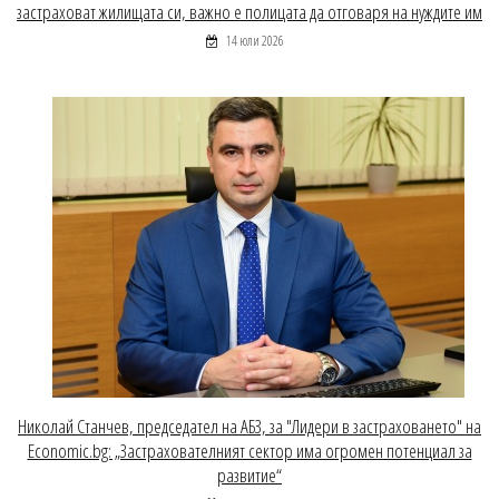
застраховат жилищата си, важно е полицата да отговаря на нуждите им
14 юли 2026
Николай Станчев, председател на АБЗ, за "Лидери в застраховането" на
Economic.bg: „Застрахователният сектор има огромен потенциал за
развитие“