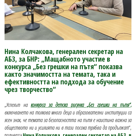
Нина Колчакова, генерален секретар на
АБЗ, за БНР: „Мащабното участие в
конкурса „Без грешки на пътя“ показва
както значимостта на темата, така и
ефективността на подхода за обучение
чрез творчество“
„
Успехът на
конкурса за детска рисунка „Без грешки на пътя“,
включването на толкова много деца и образователни институции са
ясен знак, че темата за безопасността на пътя е наистина важна за
обществото ни и усилията ни в тази посока трябва да продължат
“,
подчерта
Нина Колчакова, генерален секретар на АБЗ, в