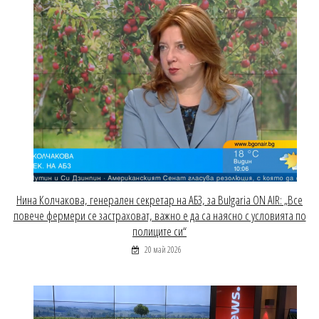
Нина Колчакова, генерален секретар на АБЗ, за Bulgaria ON AIR: „Все
повече фермери се застраховат, важно е да са наясно с условията по
полиците си“
20 май 2026