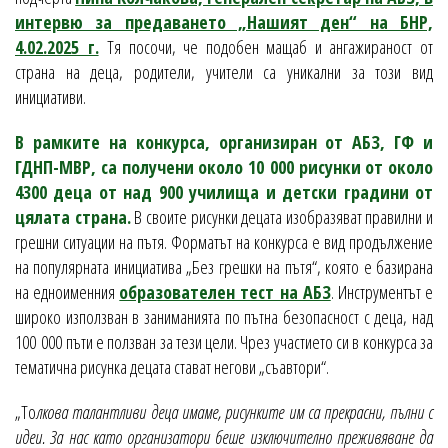
интервю за предаването „Нашият ден“ на БНР,
4.02.2025 г.
Тя посочи, че подобен мащаб и ангажираност от
страна на деца, родители, учители са уникални за този вид
инициативи.
В рамките на конкурса, организиран от АБЗ, ГФ и
ГДНП-МВР, са получени около 10 000 рисунки от около
4300 деца от над 900 училища и детски градини от
цялата страна.
В своите рисунки децата изобразяват правилни и
грешни ситуации на пътя. Форматът на конкурса е вид продължение
на популярната инициатива „Без грешки на пътя“, която е базирана
на едноименния
образователен тест на АБЗ
. Инструментът е
широко използван в заниманията по пътна безопасност с деца, над
100 000 пъти е ползван за тези цели. Чрез участието си в конкурса за
тематична рисунка децата стават негови „съавтори“.
„То
лкова талантливи деца имаме, рисунките им са прекрасни, пълни с
идеи. За нас като организатори беше изключително преживяване да