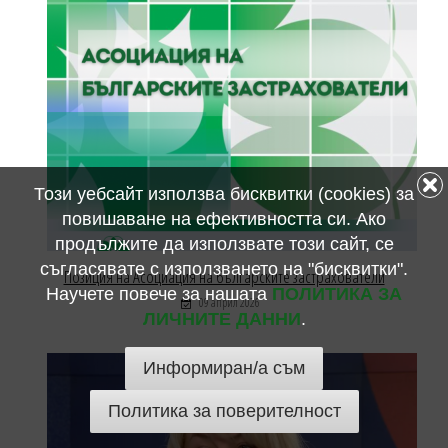
Този уебсайт използва бисквитки (cookies) за
повишаване на ефективността си. Ако
продължите да използвате този сайт, се
съгласявате с използването на "бисквитки".
Позиция на Асоциация на българските застрахователи
Научете повече за нашата
ПОЛИТИКА ЗА
09 април 2026
ЛИЧНИТЕ ДАННИ
.
Информиран/а съм
Политика за поверителност