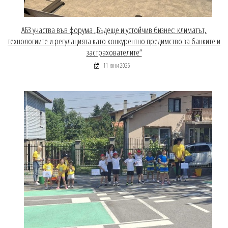
АБЗ участва във форума „Бъдеще и устойчив бизнес: климатът,
технологиите и регулацията като конкурентно предимство за банките и
застрахователите“
11 юни 2026