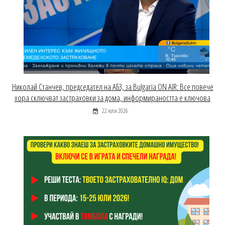
Николай Станчев, председател на АБЗ, за Bulgaria ON AIR: Все повече
хора сключват застраховки за дома, информираността е ключова
22 юли 2026