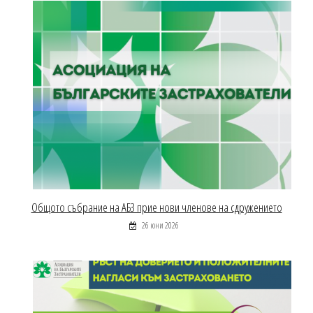
Общото събрание на АБЗ прие нови членове на сдружението
26 юни 2026