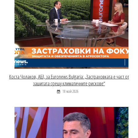
Коста Чолаков, АБЗ, за Euronews Bulgaria: „Застраховката е част от
защитата срещу климатичните рискове“
18 май 2026