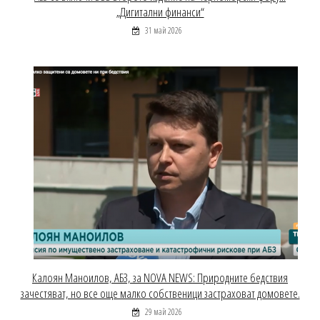
„Дигитални финанси“
31 май 2026
Калоян Маноилов, АБЗ, за NOVA NEWS: Природните бедствия
зачестяват, но все още малко собственици застраховат домовете.
29 май 2026