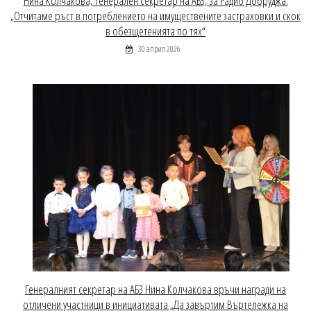
Нина Колчакова, генерален секретар на АБЗ, за Радио Добруджа:
„Отчитаме ръст в потреблението на имуществените застраховки и скок
в обезщетенията по тях“
30 април 2026
Генералният секретар на АБЗ Нина Колчакова връчи награди на
отличени участници в инициативата „Да завъртим Въртележка на