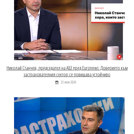
Николай Станчев, председател на АБЗ пред Euronews: Доверието към
застрахователния сектор се повишава устойчиво
23 юли 2026