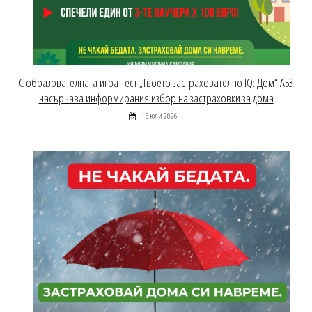
С образователната игра-тест „Твоето застрахователно IQ: Дом“ АБЗ
насърчава информирания избор на застраховки за дома
15 юли 2026