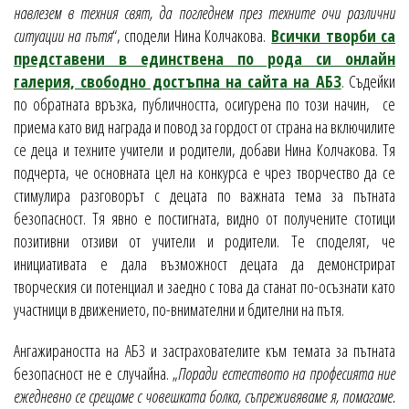
навлезем в техния свят, да погледнем през техните очи различни
ситуации на пътя
“, сподели Нина Колчакова.
Всички творби са
представени в единствена по рода си онлайн
галерия, свободно достъпна на сайта на АБЗ
. Съдейки
по обратната връзка, публичността, осигурена по този начин, се
приема като вид награда и повод за гордост от страна на включилите
се деца и техните учители и родители, добави Нина Колчакова. Тя
подчерта, че основната цел на конкурса е чрез творчество да се
стимулира разговорът с децата по важната тема за пътната
безопасност. Тя явно е постигната, видно от получените стотици
позитивни отзиви от учители и родители. Те споделят, че
инициативата е дала възможност децата да демонстрират
творческия си потенциал и заедно с това да станат по-осъзнати като
участници в движението, по-внимателни и бдителни на пътя.
Ангажираността на АБЗ и застрахователите към темата за пътната
безопасност не е случайна. „
Поради естеството на професията ние
ежедневно се срещаме с човешката болка, съпреживяваме я, помагаме.