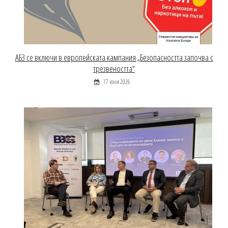
АБЗ се включи в европейската кампания „Безопасността започва с
трезвеността“
17 юни 2026