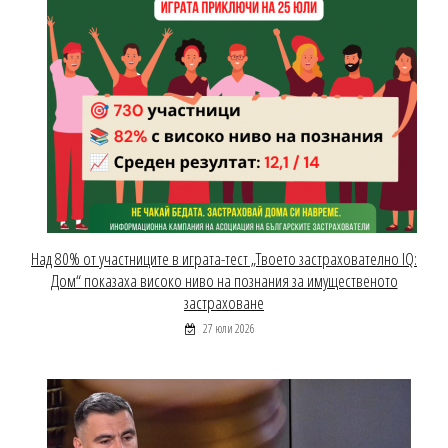
Над 80% от участниците в играта-тест „Твоето застрахователно IQ:
Дом“ показаха високо ниво на познания за имущественото
застраховане
27 юли 2026