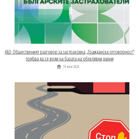
АБЗ: Общественият разговор за застраховка „Гражданска отговорност“
трябва да се води на базата на обективни данни
19 юни 2026