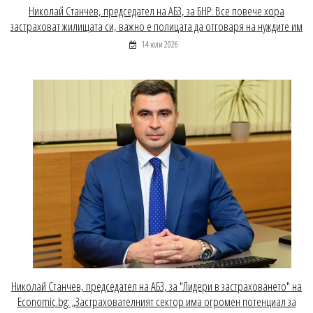
Николай Станчев, председател на АБЗ, за БНР: Все повече хора
застраховат жилищата си, важно е полицата да отговаря на нуждите им
14 юли 2026
Николай Станчев, председател на АБЗ, за "Лидери в застраховането" на
Economic.bg: „Застрахователният сектор има огромен потенциал за