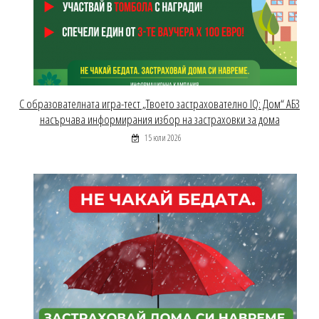
С образователната игра-тест „Твоето застрахователно IQ: Дом“ АБЗ
насърчава информирания избор на застраховки за дома
15 юли 2026