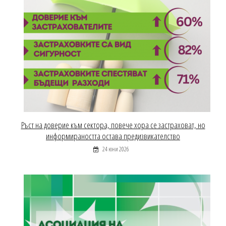
Ръст на доверие към сектора, повече хора се застраховат, но
информираността остава предизвикателство
24 юни 2026