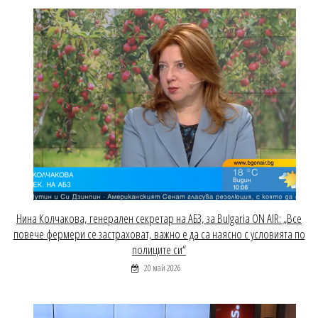
Нина Колчакова, генерален секретар на АБЗ, за Bulgaria ON AIR: „Все
повече фермери се застраховат, важно е да са наясно с условията по
полиците си“
20 май 2026