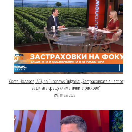
Коста Чолаков, АБЗ, за Euronews Bulgaria: „Застраховката е част от
защитата срещу климатичните рискове“
18 май 2026