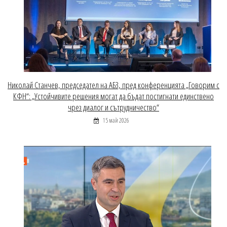
Николай Станчев, председател на АБЗ, пред конференцията „Говорим с
КФН“: „Устойчивите решения могат да бъдат постигнати единствено
чрез диалог и сътрудничество“
15 май 2026