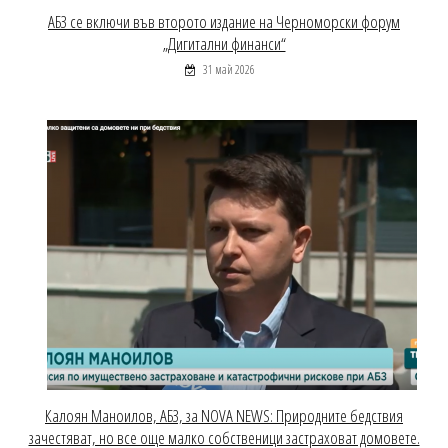
АБЗ се включи във второто издание на Черноморски форум
„Дигитални финанси“
31 май 2026
Калоян Маноилов, АБЗ, за NOVA NEWS: Природните бедствия
зачестяват, но все още малко собственици застраховат домовете.