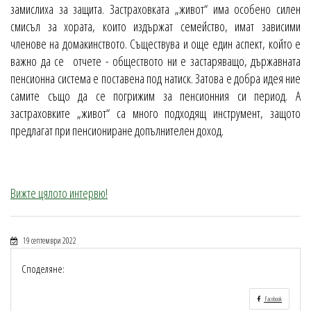
замислиха за защита. Застраховката „живот“ има особено силен
смисъл за хората, които издържат семейство, имат зависими
членове на домакинството. Съществува и още един аспект, който е
важно да се отчете - обществото ни е застаряващо, държавната
пенсионна система е поставена под натиск. Затова е добра идея ние
самите също да се погрижим за пенсионния си период. А
застраховките „живот“ са много подходящ инструмент, защото
предлагат при пенсиониране допълнителен доход.
Вижте цялото интервю!
19 септември 2022
Споделяне:
Facebook