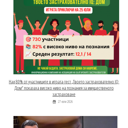
Над 80% от участниците в играта-тест „Твоето застрахователно IQ:
Дом“ показаха високо ниво на познания за имущественото
застраховане
27 юли 2026