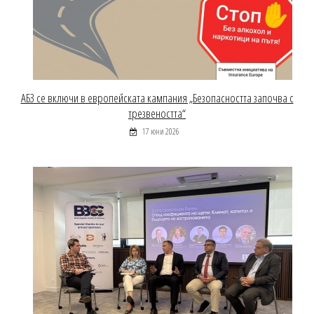
АБЗ се включи в европейската кампания „Безопасността започва с
трезвеността“
17 юни 2026