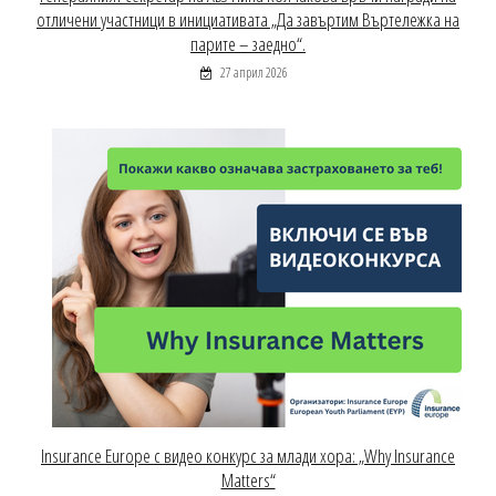
отличени участници в инициативата „Да завъртим Въртележка на
парите – заедно“.
27 април 2026
Insurance Europe с видео конкурс за млади хора: „Why Insurance
Matters“