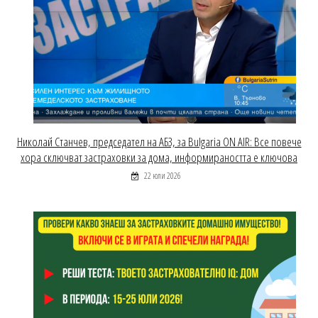
Николай Станчев, председател на АБЗ, за Bulgaria ON AIR: Все повече
хора сключват застраховки за дома, информираността е ключова
22 юли 2026