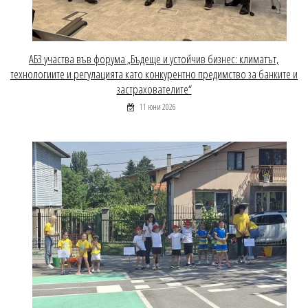
АБЗ участва във форума „Бъдеще и устойчив бизнес: климатът,
технологиите и регулацията като конкурентно предимство за банките и
застрахователите“
11 юни 2026