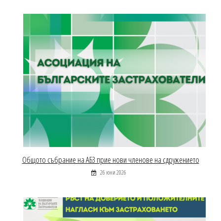
Общото събрание на АБЗ прие нови членове на сдружението
26 юни 2026