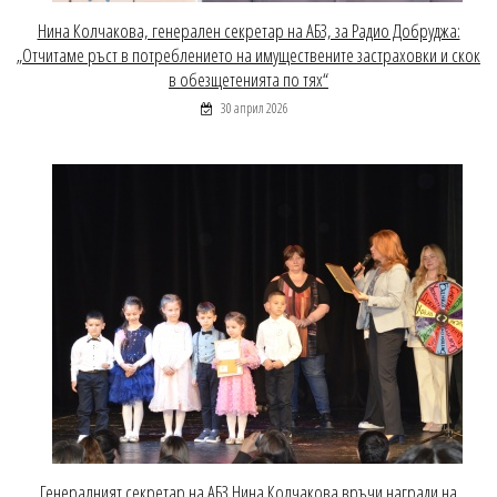
Нина Колчакова, генерален секретар на АБЗ, за Радио Добруджа:
„Отчитаме ръст в потреблението на имуществените застраховки и скок
в обезщетенията по тях“
30 април 2026
Генералният секретар на АБЗ Нина Колчакова връчи награди на