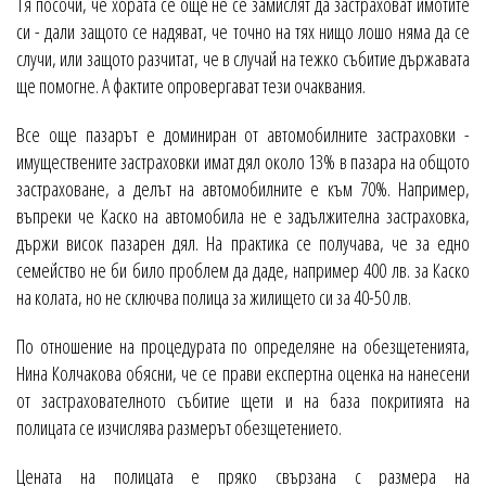
Тя посочи, че хората се още не се замислят да застраховат имотите
си - дали защото се надяват, че точно на тях нищо лошо няма да се
случи, или защото разчитат, че в случай на тежко събитие държавата
ще помогне. А фактите опровергават тези очаквания.
Все още пазарът е доминиран от автомобилните застраховки -
имуществените застраховки имат дял около 13% в пазара на общото
застраховане, а делът на автомобилните е към 70%. Например,
въпреки че Каско на автомобила не е задължителна застраховка,
държи висок пазарен дял. На практика се получава, че за едно
семейство не би било проблем да даде, например 400 лв. за Каско
на колата, но не сключва полица за жилището си за 40-50 лв.
По отношение на процедурата по определяне на обезщетенията,
Нина Колчакова обясни, че се прави експертна оценка на нанесени
от застрахователното събитие щети и на база покритията на
полицата се изчислява размерът обезщетението.
Цената на полицата е пряко свързана с размера на