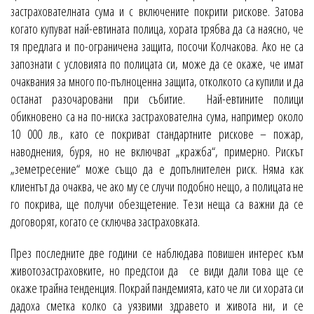
застрахователната сума и с включените покрити рискове. Затова
когато купуват най-евтината полица, хората трябва да са наясно, че
тя предлага и по-ограничена защита, посочи Колчакова. Ако не са
запознати с условията по полицата си, може да се окаже, че имат
очаквания за много по-пълноценна защита, отколкото са купили и да
останат разочаровани при събитие. Най-евтините полици
обикновено са на по-ниска застрахователна сума, например около
10 000 лв., като се покриват стандартните рискове – пожар,
наводнения, буря, но не включват „кражба“, примерно. Рискът
„земетресение“ може също да е допълнителен риск. Няма как
клиентът да очаква, че ако му се случи подобно нещо, а полицата не
го покрива, ще получи обезщетение. Тези неща са важни да се
договорят, когато се сключва застраховката.
През последните две години се наблюдава повишен интерес към
животозастраховките, но предстои да се види дали това ще се
окаже трайна тенденция. Покрай пандемията, като че ли си хората си
дадоха сметка колко са уязвими здравето и живота ни, и се