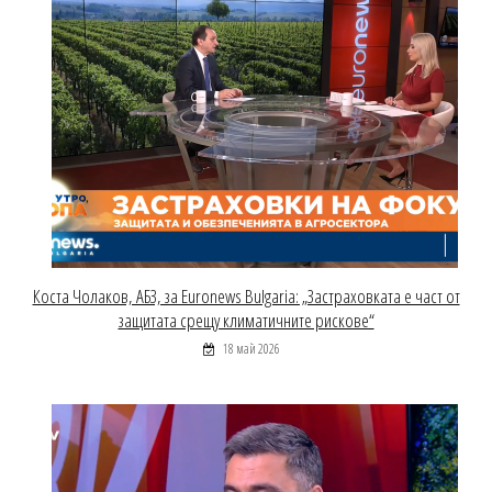
Коста Чолаков, АБЗ, за Euronews Bulgaria: „Застраховката е част от
защитата срещу климатичните рискове“
18 май 2026