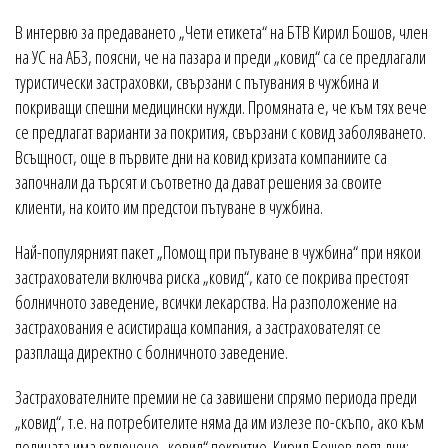
В интервю за предаването „Чети етикета“ на БТВ Кирил Бошов, член
на УС на АБЗ, поясни, че на пазара и преди „ковид“ са се предлагали
туристически застраховки, свързани с пътувания в чужбина и
покриващи спешни медицински нужди. Промяната е, че към тях вече
се предлагат варианти за покрития, свързани с ковид заболяването.
Всъщност, още в първите дни на ковид кризата компаниите са
започнали да търсят и съответно да дават решения за своите
клиенти, на които им предстои пътуване в чужбина.
Най-популярният пакет „Помощ при пътуване в чужбина“ при някои
застрахователи включва риска „ковид“, като се покрива престоят
болничното заведение, всички лекарства. На разположение на
застрахования е асистираща компания, а застрахователят се
разплаща директно с болничното заведение.
Застрахователните премии не са завишени спрямо периода преди
„ковид“, т.е. на потребителите няма да им излезе по-скъпо, ако към
полицата има включено „ковид“ покритие. Кирил Бошов допълни: