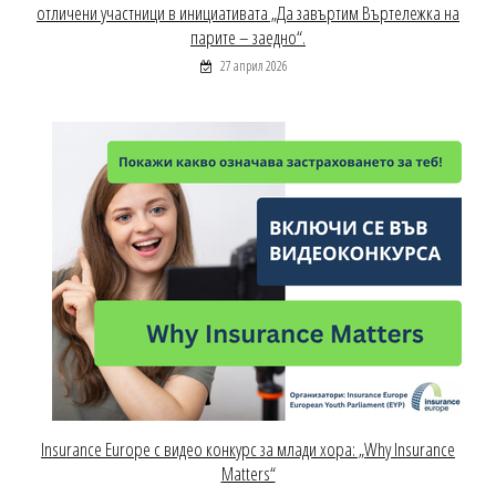
отличени участници в инициативата „Да завъртим Въртележка на
парите – заедно“.
27 април 2026
Insurance Europe с видео конкурс за млади хора: „Why Insurance
Matters“