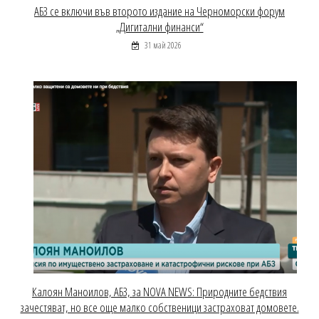
АБЗ се включи във второто издание на Черноморски форум
„Дигитални финанси“
31 май 2026
Калоян Маноилов, АБЗ, за NOVA NEWS: Природните бедствия
зачестяват, но все още малко собственици застраховат домовете.