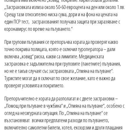
„Застраховката излиза около 50-60 евроцента на ден или около 1 лв.
Срещу тази относително ниска сума, дори и на фона на цената на
един ПСР тест, застрахованият получава защита при заразяване с
коронавирус по време на пътуването.“
При групови пътувания се препоръчва хората да проверят какво
точно покрива полицата, която е сключил туроператора – дали
включва „ковид“ риска, какви са лимитите. Медицинската
застраховка е задължителна при груповите (пакетните) пътувания,
но не е такъв случаят със застраховката „Отмяна на пътуване“.
Туристите могат да я сключат по свое желание, като е важно да
проверят условията и покритието.
Препоръчително е хората да разполагат и с двете застраховки –
„Помощ при пътуване в чужбина“ и „Отмяна на пътуване“, особено с
оглед на несигурната ситуация. По „Отмяна на пътуване“ се
възстановяват всички предплатени разходи по пътуването,
включително самолетни билети, хотел, екскурзии и други плащания