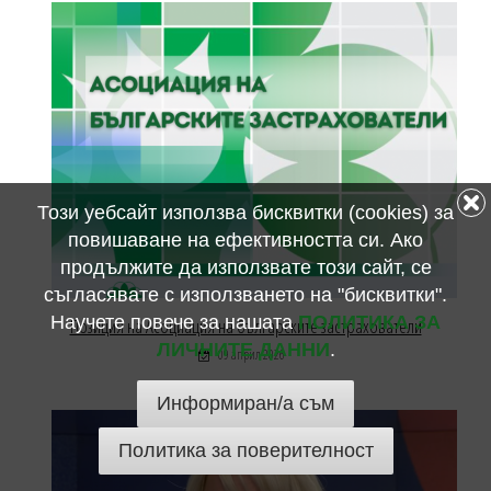
Този уебсайт използва бисквитки (cookies) за
повишаване на ефективността си. Ако
продължите да използвате този сайт, се
съгласявате с използването на "бисквитки".
Научете повече за нашата
ПОЛИТИКА ЗА
Позиция на Асоциация на българските застрахователи
ЛИЧНИТЕ ДАННИ
.
09 април 2026
Информиран/а съм
Политика за поверителност