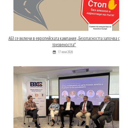
АБЗ се включи в европейската кампания „Безопасността започва с
трезвеността“
17 юни 2026