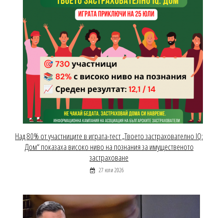
Над 80% от участниците в играта-тест „Твоето застрахователно IQ:
Дом“ показаха високо ниво на познания за имущественото
застраховане
27 юли 2026