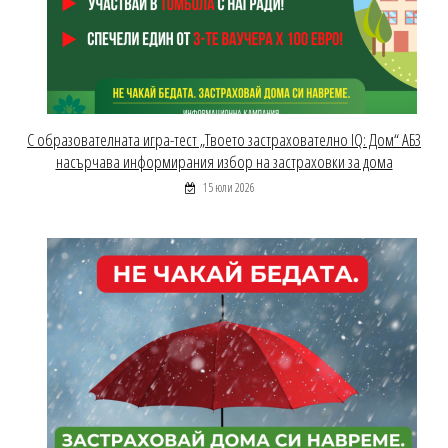
С образователната игра-тест „Твоето застрахователно IQ: Дом“ АБЗ
насърчава информирания избор на застраховки за дома
15 юли 2026