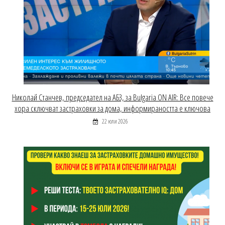
Николай Станчев, председател на АБЗ, за Bulgaria ON AIR: Все повече
хора сключват застраховки за дома, информираността е ключова
22 юли 2026