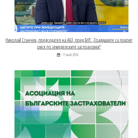
Николай Станчев, председател на АБЗ, пред БНТ: „Градушките са покрит
риск по земеделските застраховки“
15 май 2026