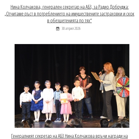
Нина Колчакова, генерален секретар на АБЗ, за Радио Добруджа:
„Отчитаме ръст в потреблението на имуществените застраховки и скок
в обезщетенията по тях“
30 април 2026
Генералният секретар на АБЗ Нина Колчакова връчи награди на