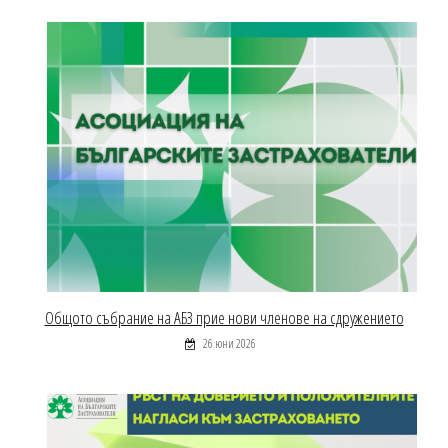
Общото събрание на АБЗ прие нови членове на сдружението
26 юни 2026