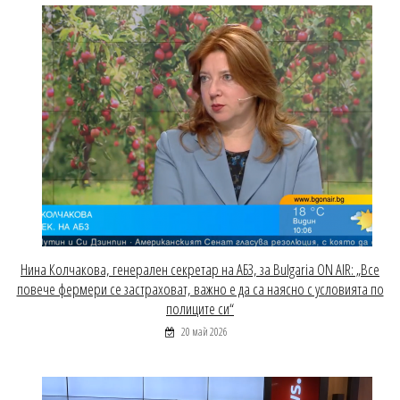
Нина Колчакова, генерален секретар на АБЗ, за Bulgaria ON AIR: „Все
повече фермери се застраховат, важно е да са наясно с условията по
полиците си“
20 май 2026