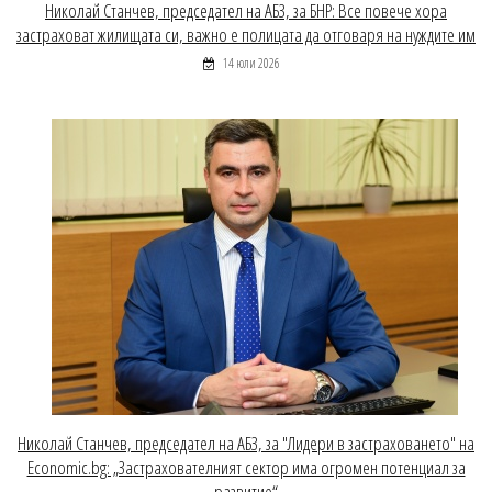
Николай Станчев, председател на АБЗ, за БНР: Все повече хора
застраховат жилищата си, важно е полицата да отговаря на нуждите им
14 юли 2026
Николай Станчев, председател на АБЗ, за "Лидери в застраховането" на
Economic.bg: „Застрахователният сектор има огромен потенциал за
развитие“