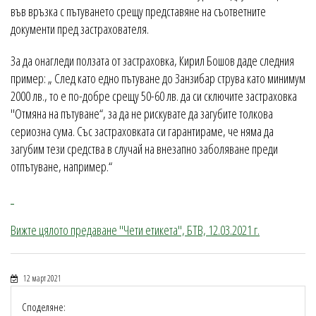
във връзка с пътуването срещу представяне на съответните
документи пред застрахователя.
За да онагледи ползата от застраховка, Кирил Бошов даде следния
пример: „ След като едно пътуване до Занзибар струва като минимум
2000 лв., то е по-добре срещу 50-60 лв. да си сключите застраховка
"Отмяна на пътуване“, за да не рискувате да загубите толкова
сериозна сума. Със застраховката си гарантираме, че няма да
загубим тези средства в случай на внезапно заболяване преди
отпътуване, например.“
Вижте цялото предаване "Чети етикета", БТВ, 12.03.2021 г.
12 март 2021
Споделяне: