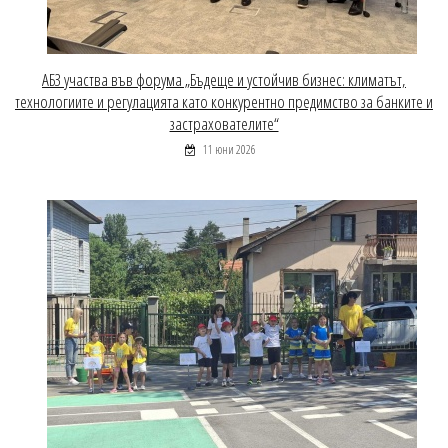
АБЗ участва във форума „Бъдеще и устойчив бизнес: климатът,
технологиите и регулацията като конкурентно предимство за банките и
застрахователите“
11 юни 2026