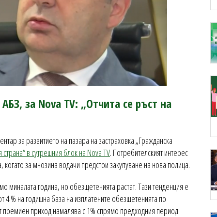
АБЗ, за Nova TV: „Отчита се ръст на
ментар за развитието на пазара на застраховка „Гражданска
 страна“ в сутрешния блок на Nova TV
. Потребителският интерес
а, когато за мнозина водачи предстои закупуване на нова полица.
мо миналата година, но обезщетенията растат. Тази тенденция е
 от 4 % на годишна база на изплатените обезщетенията по
ят премиен приход намалява с 1% спрямо предходния период.