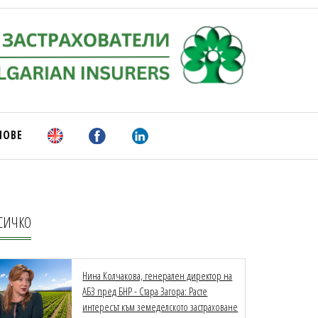
НОВЕ
СИЧКО
Нина Колчакова, генерален директор на
АБЗ пред БНР - Стара Загора: Расте
интересът към земеделското застраховане