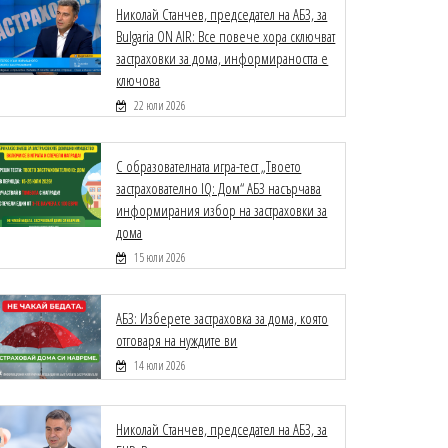
Николай Станчев, председател на АБЗ, за
Bulgaria ON AIR: Все повече хора сключват
застраховки за дома, информираността е
ключова
22 юли 2026
С образователната игра-тест „Твоето
застрахователно IQ: Дом“ АБЗ насърчава
информирания избор на застраховки за
дома
15 юли 2026
АБЗ: Изберете застраховка за дома, която
отговаря на нуждите ви
14 юли 2026
Николай Станчев, председател на АБЗ, за