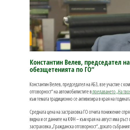
Константин Велев, председател на 
обезщетенията по ГО“
Константин Велев, председател на АБЗ, взе участие с ко
отговорност“ на автомобилистите в
предаването „На твоя
към темата традиционно се активизира в края на годинат
Средната цена на застраховка ГО отчита понижение спря
видна и от данните на КФН – към края на август има ръст
застраховка „Гражданска отговорност“, докато събрани