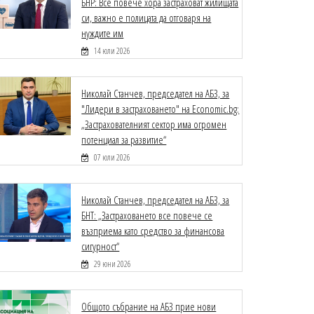
БНР: Все повече хора застраховат жилищата
си, важно е полицата да отговаря на
нуждите им
14 юли 2026
Николай Станчев, председател на АБЗ, за
"Лидери в застраховането" на Economic.bg:
„Застрахователният сектор има огромен
потенциал за развитие“
07 юли 2026
Николай Станчев, председател на АБЗ, за
БНТ: „Застраховането все повече се
възприема като средство за финансова
сигурност“
29 юни 2026
Общото събрание на АБЗ прие нови