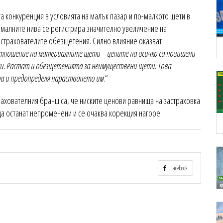
та конкуренция в условията на малък пазар и по-малкото щети в
рмалните нива се регистрира значително увеличение на
астрахователите обезщетения. Силно влияние оказват
тношение на материалните щети – цените на всичко са повишени –
али. Растат и обезщетенията за неимуществени щети. Това
а и предопределя нарастването им
.“
рахователния бранш са, че ниските ценови равнища на застраховка
да останат непроменени и се очаква корекция нагоре.
Facebook