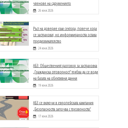
членове на сдружението
26 юни 2026
Ръст на доверие към сектора, повече хора
се застраховат, но информираността остава
предизвикателство
24 юни 2026
АБЗ: Общественият разговор за застраховка
„Гражданска отговорност“ трябва да се води
на базата на обективни данни
19 юни 2026
АБЗ се включи в европейската кампания
„Безопасността започва с трезвеността“
17 юни 2026