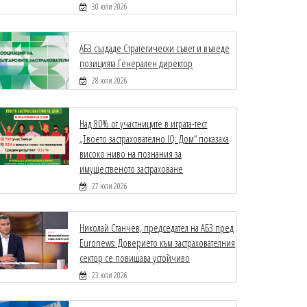
30 юли 2026
АБЗ създаде Стратегически съвет и въведе
позицията Генерален директор
28 юли 2026
Над 80% от участниците в играта-тест
„Твоето застрахователно IQ: Дом“ показаха
високо ниво на познания за
имущественото застраховане
27 юли 2026
Николай Станчев, председател на АБЗ пред
Euronews: Доверието към застрахователния
сектор се повишава устойчиво
23 юли 2026