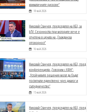
климатичните рискове“
18 май 2026
Николай Станчев, председател на АБЗ, за
bTV: Сезонността при моторите вече е
отчетена в цената на „Гражданска
отговорност“
16 май 2026
Николай Станчев, председател на АБЗ, пред
конференцията „Говорим с КФН“:
„Устойчивите решения могат да бъдат
постигнати единствено чрез диалог и
сътрудничество“
15 май 2026
Николай Станчев, председател на АБЗ, пред