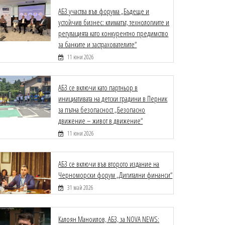
АБЗ участва във форума „Бъдеще и
устойчив бизнес: климатът, технологиите и
регулацията като конкурентно предимство
за банките и застрахователите“
11 юни 2026
АБЗ се включи като партньор в
инициативата на детски градини в Перник
за пътна безопасност „Безопасно
движение – живот в движение“
11 юни 2026
АБЗ се включи във второто издание на
Черноморски форум „Дигитални финанси“
31 май 2026
Калоян Маноилов, АБЗ, за NOVA NEWS: