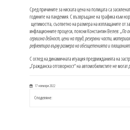
Сред причините за ниската цена на полицата са засилена
годините на пандемия. С възвръщане на трафика към но
щетимостта, съответно на размера на изплащаните от з
инфлационните процеси, поясни Константин Велев: „
По о
сервизна дейност, цени на труд, резервни части, матери
рефлектира върху размера на обезщетенията и плащаният
С оглед на динамичната итуация предвижданията на заст
„Гражданска отговорност“ на автомобилистите не могат 
17 ноември 2022
Споделяне: