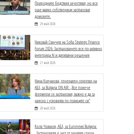
Природните бедствия зачестяват, но все
още малко собственици застраховат
домовете.
29 май 2026
Николай Станчев на Sofia Strategic Finance
Forum 2026: Застраховането все по-активно
интегрира AI и дигитални решения
21 май 2026
Нина Колчакова, генерален секретар на
АБЗ, за Bulgaria ON AIR: „Все повече
фермери се застраховат, важно е да са
наясно с условията по полиците си“
20 май 2026
Коста Чолаков, АБЗ, за Euronews Bulgaria:
„Застраховката е част от защитата срещу