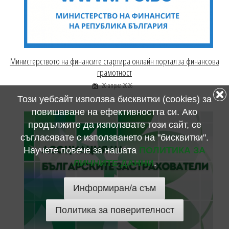
Министерството на финансите стартира онлайн портал за финансова
грамотност
20 април 2026
Този уебсайт използва бисквитки (cookies) за
повишаване на ефективността си. Ако
продължите да използвате този сайт, се
съгласявате с използването на "бисквитки".
Научете повече за нашата
ПОЛИТИКА ЗА
ЛИЧНИТЕ ДАННИ
.
Информиран/а съм
Политика за поверителност