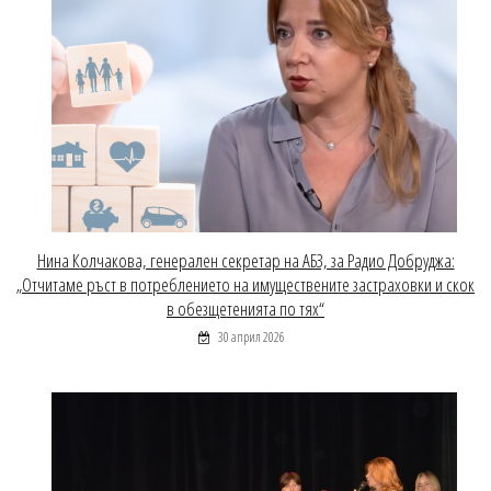
Нина Колчакова, генерален секретар на АБЗ, за Радио Добруджа:
„Отчитаме ръст в потреблението на имуществените застраховки и скок
в обезщетенията по тях“
30 април 2026