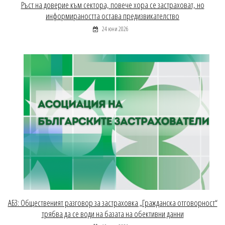
Ръст на доверие към сектора, повече хора се застраховат, но
информираността остава предизвикателство
24 юни 2026
АБЗ: Общественият разговор за застраховка „Гражданска отговорност“
трябва да се води на базата на обективни данни