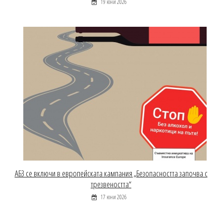
19 юни 2026
АБЗ се включи в европейската кампания „Безопасността започва с
трезвеността“
17 юни 2026