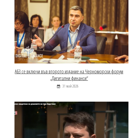
АБЗ се включи във второто издание на Черноморски форум
„Дигитални финанси“
31 май 2026