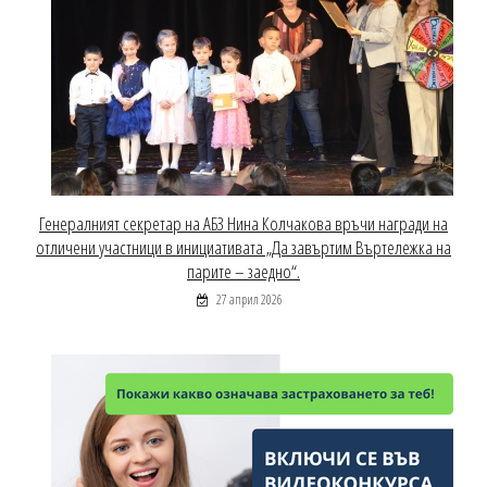
Генералният секретар на АБЗ Нина Колчакова връчи награди на
отличени участници в инициативата „Да завъртим Въртележка на
парите – заедно“.
27 април 2026