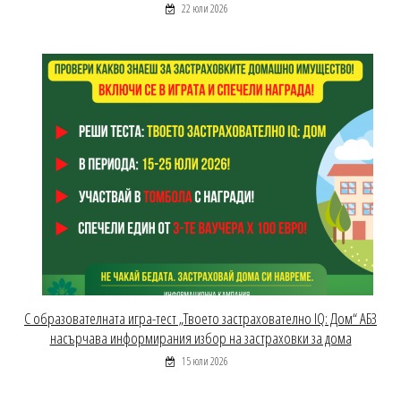
22 юли 2026
С образователната игра-тест „Твоето застрахователно IQ: Дом“ АБЗ
насърчава информирания избор на застраховки за дома
15 юли 2026