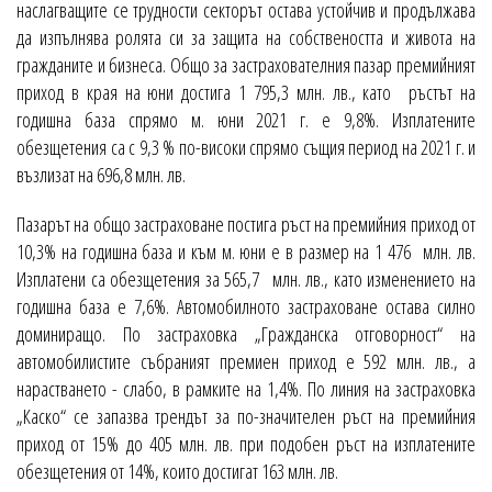
наслагващите се трудности секторът остава устойчив и продължава
да изпълнява ролята си за защита на собствеността и живота на
гражданите и бизнеса. Общо за застрахователния пазар премийният
приход в края на юни достига 1 795,3 млн. лв., като ръстът на
годишна база спрямо м. юни 2021 г. е 9,8%. Изплатените
обезщетения са с 9,3 % по-високи спрямо същия период на 2021 г. и
възлизат на 696,8 млн. лв.
Пазарът на общо застраховане постига ръст на премийния приход от
10,3% на годишна база и към м. юни е в размер на 1 476 млн. лв.
Изплатени са обезщетения за 565,7 млн. лв., като изменението на
годишна база е 7,6%. Автомобилното застраховане остава силно
доминиращо. По застраховка „Гражданска отговорност“ на
автомобилистите събраният премиен приход е 592 млн. лв., а
нарастването - слабо, в рамките на 1,4%. По линия на застраховка
„Каско“ се запазва трендът за по-значителен ръст на премийния
приход от 15% до 405 млн. лв. при подобен ръст на изплатените
обезщетения от 14%, които достигат 163 млн. лв.