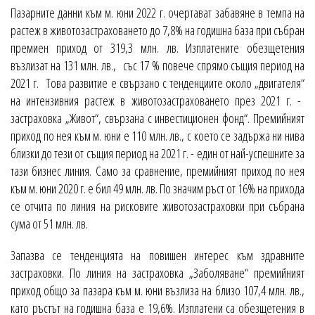
Пазарните данни към м. юни 2022 г. очертават забавяне в темпа на
растеж в животозастраховането до 7,8% на годишна база при събран
премиен приход от 319,3 млн. лв. Изплатените обезщетения
възлизат на 131 млн. лв., със 17 % повече спрямо същия период на
2021 г. Това развитие е свързано с тенденциите около „двигателя“
на интензивния растеж в животозастраховането през 2021 г. -
застраховка „Живот“, свързана с инвестиционен фонд“. Премийният
приход по нея към м. юни е 110 млн. лв., с което се задържа ни нива
близки до тези от същия период на 2021 г. - един от най-успешните за
тази бизнес линия. Само за сравнение, премийният приход по нея
към м. юни 2020 г. е бил 49 млн. лв. По значим ръст от 16% на прихода
се отчита по линия на рисковите животозастраховки при събрана
сума от 51 млн. лв.
Запазва се тенденцията на повишен интерес към здравните
застраховки. По линия на застраховка „Заболяване“ премийният
приход общо за пазара към м. юни възлиза на близо 107,4 млн. лв.,
като ръстът на годишна база е 19,6%. Изплатени са обезщетения в