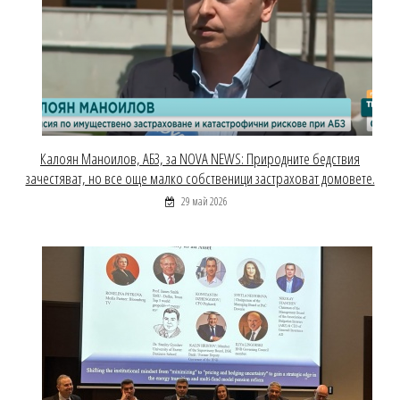
Калоян Маноилов, АБЗ, за NOVA NEWS: Природните бедствия
зачестяват, но все още малко собственици застраховат домовете.
29 май 2026