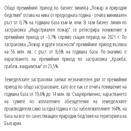
Общо премийният приход по бизнес линията „Пожар и природни
бедствия“ остава на нива от предходната година - отчита минимален
ръст от 0,7% на годишна база към м. юни. В тази бизнес линия по
застраховка „Индустриален пожар“ се регистрира понижение в
премийния приход от -3,7% спрямо същия период на 2021 г. По
застраховка „Пожар и други опасности“ премийният приход възлиза
на 56 млн. лв. с ръст от 8,6% на годишна база. По-значимо е
нарастването на премийния приход по застраховка „Кражба,
грабеж, вандализъм“ от 23,5%.
Земеделските застраховки заемат незначителен дял от премийния
приход по общо застраховане, като все пак се отчита повишение на
годишна база от 19,6% до 14 млн. лв. Същевременно, нарастването
на сумите по изплатените обезщетения на земеделските
производители само за една година е със забележителните 164%, на
база на все по-зачестяващите природни бедствия на територията на
България.