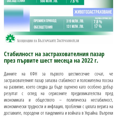
Стабилност на застрахователния пазар
през първите шест месеца на 2022 г.
Данните на КФН за първото шестмесечие сочат, че
застрахователният пазар запазва стабилност и положителна посока
на развитие, което следва да бъде оценено като особено добър
резултат с оглед на сериозните предизвикателства пред
икономиката и обществото – политическа нестабилност,
икономически трудности и инфлация, проблеми с цялата верига на
доставките, породени от пандемията и войната в Украйна. Въпреки