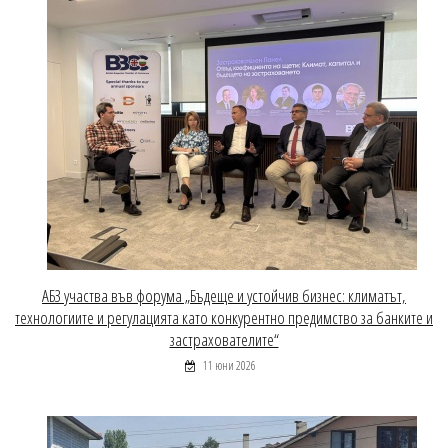
АБЗ участва във форума „Бъдеще и устойчив бизнес: климатът,
технологиите и регулацията като конкурентно предимство за банките и
застрахователите“
11 юни 2026