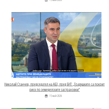
Николай Станчев, председател на АБЗ, пред БНТ: „Градушките са покрит
риск по земеделските застраховки“
15 май 2026