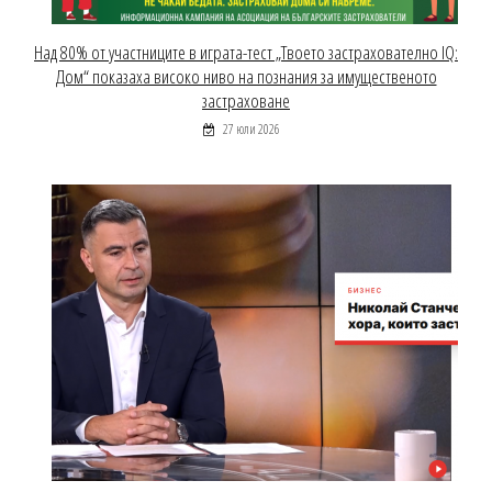
Над 80% от участниците в играта-тест „Твоето застрахователно IQ:
Дом“ показаха високо ниво на познания за имущественото
застраховане
27 юли 2026