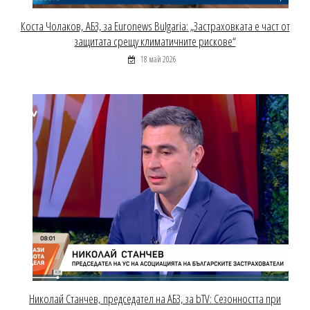
Коста Чолаков, АБЗ, за Euronews Bulgaria: „Застраховката е част от
защитата срещу климатичните рискове“
18 май 2026
Николай Станчев, председател на АБЗ, за bTV: Сезонността при