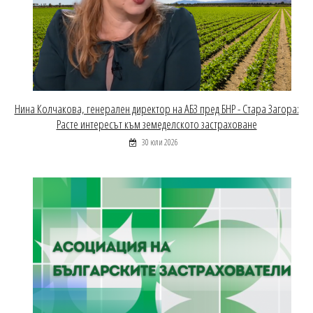
Нина Колчакова, генерален директор на АБЗ пред БНР - Стара Загора:
Расте интересът към земеделското застраховане
30 юли 2026