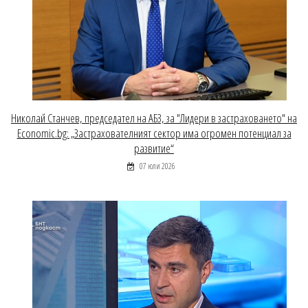
Николай Станчев, председател на АБЗ, за "Лидери в застраховането" на
Economic.bg: „Застрахователният сектор има огромен потенциал за
развитие“
07 юли 2026