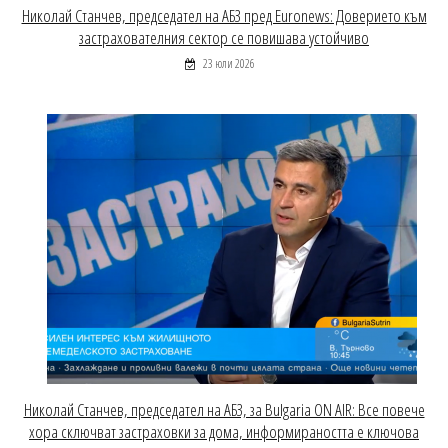
Николай Станчев, председател на АБЗ пред Euronews: Доверието към
застрахователния сектор се повишава устойчиво
23 юли 2026
Николай Станчев, председател на АБЗ, за Bulgaria ON AIR: Все повече
хора сключват застраховки за дома, информираността е ключова