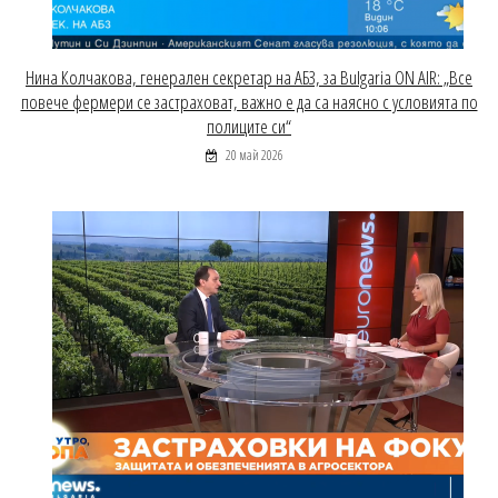
Нина Колчакова, генерален секретар на АБЗ, за Bulgaria ON AIR: „Все
повече фермери се застраховат, важно е да са наясно с условията по
полиците си“
20 май 2026