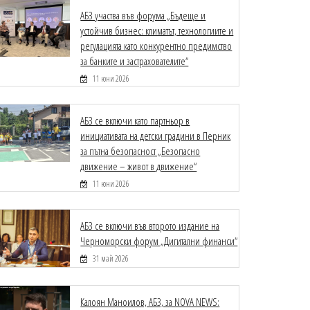
АБЗ участва във форума „Бъдеще и
устойчив бизнес: климатът, технологиите и
регулацията като конкурентно предимство
за банките и застрахователите“
11 юни 2026
АБЗ се включи като партньор в
инициативата на детски градини в Перник
за пътна безопасност „Безопасно
движение – живот в движение“
11 юни 2026
АБЗ се включи във второто издание на
Черноморски форум „Дигитални финанси“
31 май 2026
Калоян Маноилов, АБЗ, за NOVA NEWS: