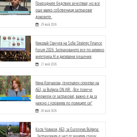
Природните бедствия зачестяват, но все
още малко собственици застраховат
домовете.
29 май 2026
Николай Станчев на Sofia Strategic Finance
Forum 2026: Застраховането все по-активно
интегрира AI и дигитални решения
21 май 2026
Нина Колчакова, генерален секретар на
АБЗ, за Bulgaria ON AIR: „Все повече
фермери се застраховат, важно е да са
наясно с условията по полиците си“
20 май 2026
Коста Чолаков, АБЗ, за Euronews Bulgaria:
„Застраховката е част от защитата срещу