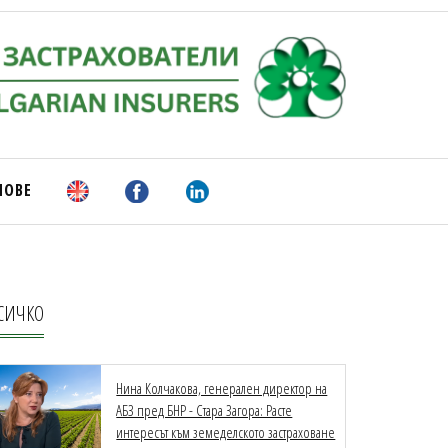
НОВЕ
СИЧКО
Нина Колчакова, генерален директор на
АБЗ пред БНР - Стара Загора: Расте
интересът към земеделското застраховане