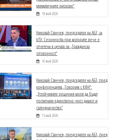
климатичните рискове“
18 май 2026
Николай Станчев, председател на АБЗ, за
bTV: Сезонността при моторите вече е
отчетена в цената на „Гражданска
отговорност“
16 май 2026
Николай Станчев, председател на АБЗ, пред
конференцията „Говорим с КФН“:
„Устойчивите решения могат да бъдат
постигнати единствено чрез диалог и
сътрудничество“
15 май 2026
Николай Станчев, председател на АБЗ, пред