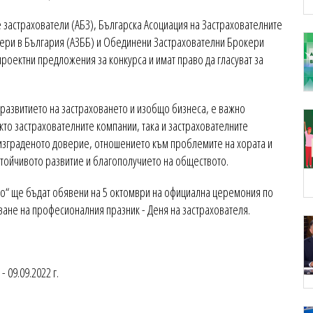
е застрахователи (АБЗ), Българска Асоциация на Застрахователните
кери в България (АЗББ) и Обединени Застрахователни Брокери
проектни предложения за конкурса и имат право да гласуват за
а развитието на застраховането и изобщо бизнеса, е важно
кто застрахователните компании, така и застрахователните
 изграденото доверие, отношението към проблемите на хората и
устойчивото развитие и благополучието на обществото.
о“ ще бъдат обявени на 5 октомври на официална церемония по
ване на професионалния празник - Деня на застрахователя.
 09.09.2022 г.