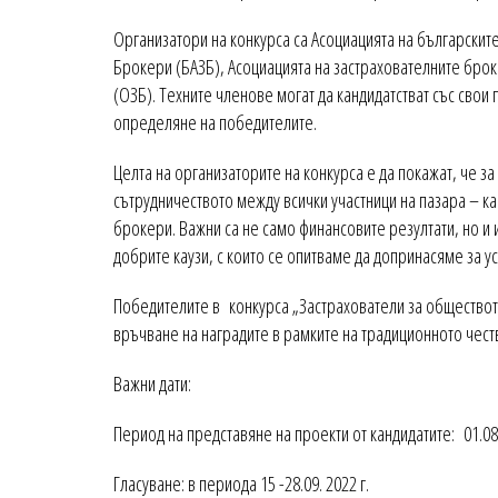
Организатори на конкурса са Асоциацията на българскит
Брокери (БАЗБ), Асоциацията на застрахователните бро
(ОЗБ). Техните членове могат да кандидатстват със свои 
определяне на победителите.
Целта на организаторите на конкурса е да покажат, че з
сътрудничеството между всички участници на пазара – ка
брокери. Важни са не само финансовите резултати, но и
добрите каузи, с които се опитваме да допринасяме за 
Победителите в конкурса „Застрахователи за обществот
връчване на наградите в рамките на традиционното чест
Важни дати:
Период на представяне на проекти от кандидатите: 01.08 -
Гласуване: в периода 15 -28.09. 2022 г.