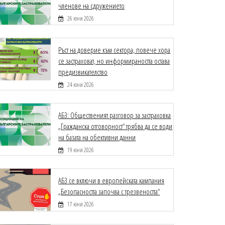
членове на сдружението
26 юни 2026
Ръст на доверие към сектора, повече хора
се застраховат, но информираността остава
предизвикателство
24 юни 2026
АБЗ: Общественият разговор за застраховка
„Гражданска отговорност“ трябва да се води
на базата на обективни данни
19 юни 2026
АБЗ се включи в европейската кампания
„Безопасността започва с трезвеността“
17 юни 2026