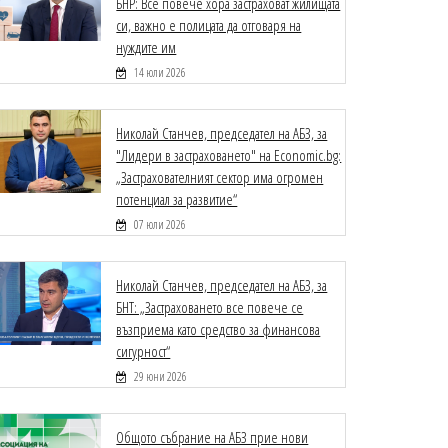
БНР: Все повече хора застраховат жилищата
си, важно е полицата да отговаря на
нуждите им
14 юли 2026
Николай Станчев, председател на АБЗ, за
"Лидери в застраховането" на Economic.bg:
„Застрахователният сектор има огромен
потенциал за развитие“
07 юли 2026
Николай Станчев, председател на АБЗ, за
БНТ: „Застраховането все повече се
възприема като средство за финансова
сигурност“
29 юни 2026
Общото събрание на АБЗ прие нови