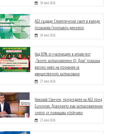
30 юли 2026
АБЗ създаде Стратегически съвет и въведе
позицията Генерален директор
28 юли 2026
Над 80% от участниците в играта-тест
„Твоето застрахователно IQ: Дом“ показаха
високо ниво на познания за
имущественото застраховане
27 юли 2026
Николай Станчев, председател на АБЗ пред
Euronews: Доверието към застрахователния
сектор се повишава устойчиво
23 юли 2026