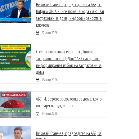
Николай Станчев, председател на АБЗ, за
Bulgaria ON AIR: Все повече хора сключват
застраховки за дома, информираността е
ключова
22 юли 2026
С образователната игра-тест „Твоето
застрахователно IQ: Дом“ АБЗ насърчава
информирания избор на застраховки за
дома
15 юли 2026
АБЗ: Изберете застраховка за дома, която
отговаря на нуждите ви
14 юли 2026
Николай Станчев, председател на АБЗ, за