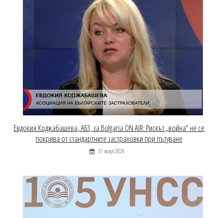
Евдокия Коджабашева, АБЗ, за Bulgaria ON AIR: Рискът „война“ не се
покрива от стандартните застраховки при пътуване
31 март 2026