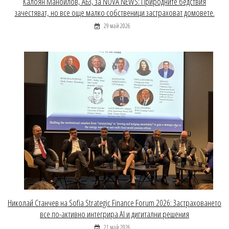
Калоян Маноилов, АБЗ, за NOVA NEWS: Природните бедствия
зачестяват, но все още малко собственици застраховат домовете.
29 май 2026
Николай Станчев на Sofia Strategic Finance Forum 2026: Застраховането
все по-активно интегрира AI и дигитални решения
21 май 2026