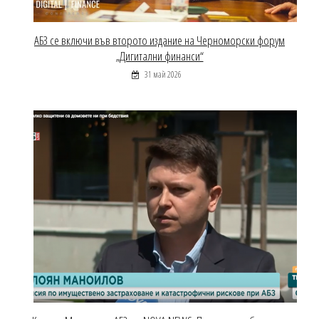
АБЗ се включи във второто издание на Черноморски форум
„Дигитални финанси“
31 май 2026