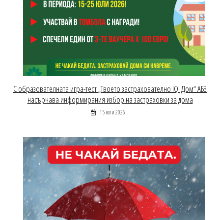
С образователната игра-тест „Твоето застрахователно IQ: Дом“ АБЗ
насърчава информирания избор на застраховки за дома
15 юли 2026