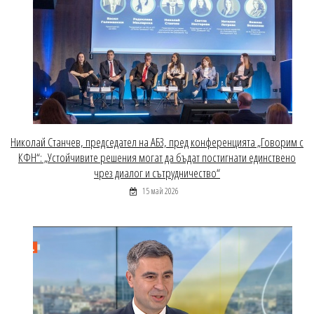
Николай Станчев, председател на АБЗ, пред конференцията „Говорим с
КФН“: „Устойчивите решения могат да бъдат постигнати единствено
чрез диалог и сътрудничество“
15 май 2026