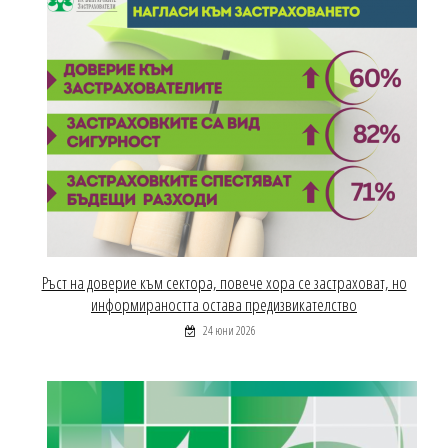
Ръст на доверие към сектора, повече хора се застраховат, но
информираността остава предизвикателство
24 юни 2026