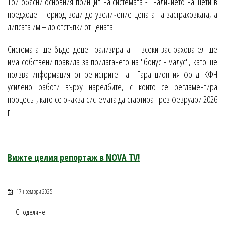
Той обясни основния принцип на системата - наличието на щети в
предходен период води до увеличение цената на застраховката, а
липсата им – до отстъпки от цената.
Системата ще бъде децентрализирана – всеки застраховател ще
има собствени правила за прилагането на "бонус - малус", като ще
ползва информация от регистрите на Гаранционния фонд. КФН
усилено работи върху наредбите, с които се регламентира
процесът, като се очаква системата да стартира през февруари 2026
г.
Вижте целия репортаж в NOVA TV!
17 ноември 2025
Споделяне: