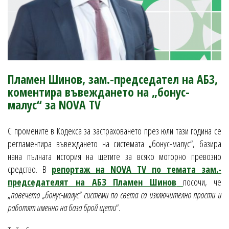
Пламен Шинов, зам.-председател на АБЗ,
коментира въвеждането на „бонус-
малус“ за NOVA TV
С промените в Кодекса за застраховането през юли тази година се
регламентира въвеждането на системата „бонус-малус“, базира
нана пълната история на щетите за всяко моторно превозно
средство. В
репортаж на NOVA TV по темата зам.-
председателят на АБЗ Пламен Шинов
посочи, че
„
повечето „бонус-малус” системи по света са изключително прости и
работят именно на база брой щети
“.