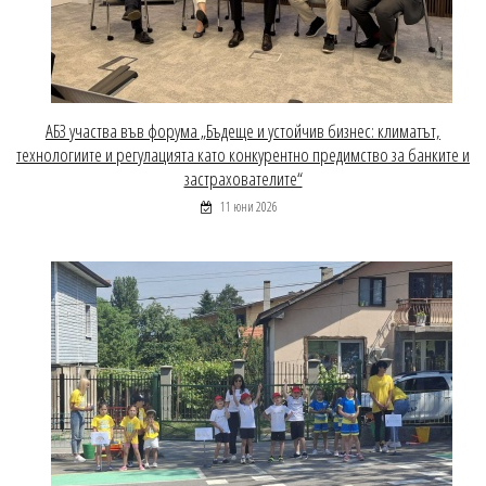
АБЗ участва във форума „Бъдеще и устойчив бизнес: климатът,
технологиите и регулацията като конкурентно предимство за банките и
застрахователите“
11 юни 2026