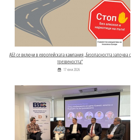
АБЗ се включи в европейската кампания „Безопасността започва с
трезвеността“
17 юни 2026