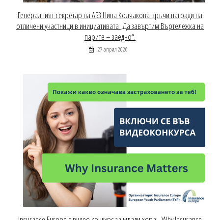
Генералният секретар на АБЗ Нина Колчакова връчи награди на
отличени участници в инициативата „Да завъртим Въртележка на
парите – заедно“.
27 април 2026
Insurance Europe с видео конкурс за млади хора: „Why Insurance