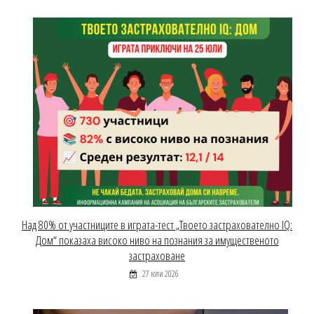
Над 80% от участниците в играта-тест „Твоето застрахователно IQ:
Дом“ показаха високо ниво на познания за имущественото
застраховане
27 юли 2026