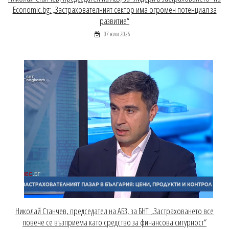
Economic.bg: „Застрахователният сектор има огромен потенциал за
развитие“
07 юли 2026
Николай Станчев, председател на АБЗ, за БНТ: „Застраховането все
повече се възприема като средство за финансова сигурност“