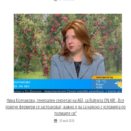
Нина Колчакова, генерален секретар на АБЗ, за Bulgaria ON AIR: „Все
повече фермери се застраховат, важно е да са наясно с условията по
полиците си“
20 май 2026