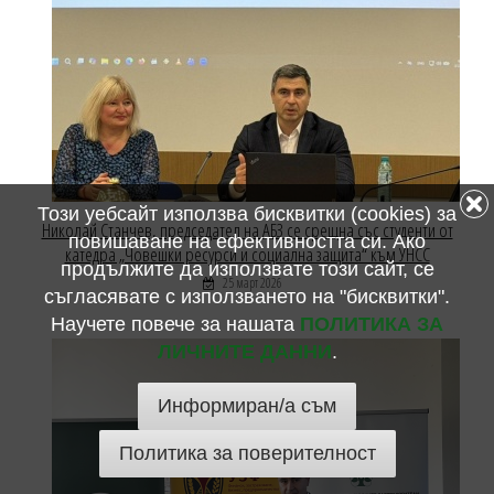
Този уебсайт използва бисквитки (cookies) за
Николай Станчев, председател на АБЗ се срещна със студенти от
повишаване на ефективността си. Ако
катедра „Човешки ресурси и социална защита“ към УНСС
продължите да използвате този сайт, се
25 март 2026
съгласявате с използването на "бисквитки".
Научете повече за нашата
ПОЛИТИКА ЗА
ЛИЧНИТЕ ДАННИ
.
Информиран/а съм
Политика за поверителност