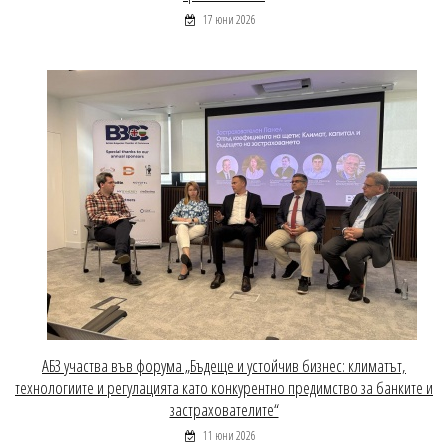
17 юни 2026
АБЗ участва във форума „Бъдеще и устойчив бизнес: климатът,
технологиите и регулацията като конкурентно предимство за банките и
застрахователите“
11 юни 2026