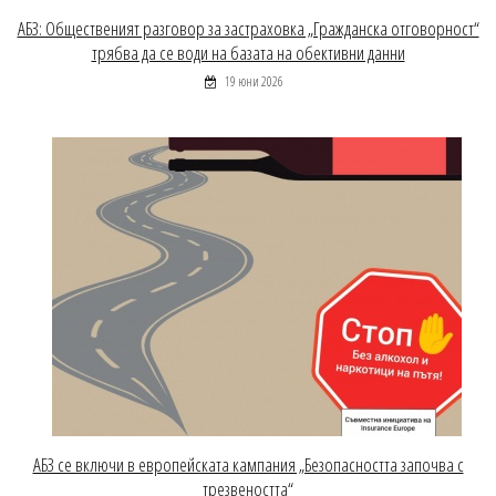
АБЗ: Общественият разговор за застраховка „Гражданска отговорност“
трябва да се води на базата на обективни данни
19 юни 2026
АБЗ се включи в европейската кампания „Безопасността започва с
трезвеността“