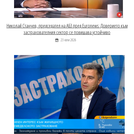
Николай Станчев, председател на АБЗ пред Euronews: Доверието към
застрахователния сектор се повишава устойчиво
23 юли 2026