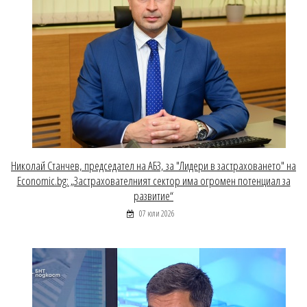
Николай Станчев, председател на АБЗ, за "Лидери в застраховането" на
Economic.bg: „Застрахователният сектор има огромен потенциал за
развитие“
07 юли 2026