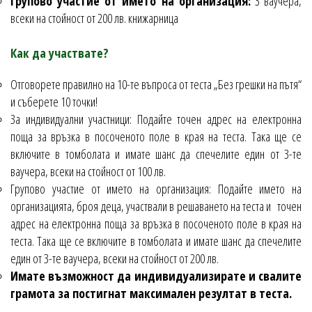
Групово участие от името на организация:
3 ваучера,
всеки на стойност от 200 лв. книжарница
Как да участвате?
Отговорете правилно на 10-те въпроса от теста „Без грешки на пътя“
и съберете 10 точки!
За индивидуални участници: Подайте точен адрес на електронна
поща за връзка в посоченото поле в края на теста. Така ще се
включите в томболата и имате шанс да спечелите един от 3-те
ваучера, всеки на стойност от 100 лв.
Групово участие от името на организация: Подайте името на
организацията, броя деца, участвали в решаването на теста и точен
адрес на електронна поща за връзка в посоченото поле в края на
теста. Така ще се включите в томболата и имате шанс да спечелите
един от 3-те ваучера, всеки на стойност от 200 лв.
Имате възможност да индивидуализирате и свалите
грамота за постигнат максимален резултат в теста.