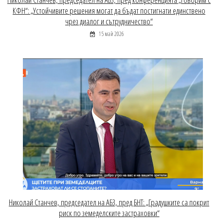
КФН“: „Устойчивите решения могат да бъдат постигнати единствено
чрез диалог и сътрудничество“
15 май 2026
Николай Станчев, председател на АБЗ, пред БНТ: „Градушките са покрит
риск по земеделските застраховки“