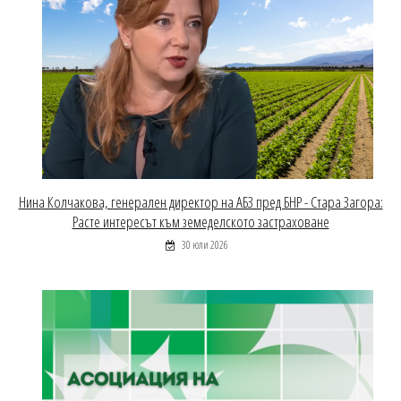
Нина Колчакова, генерален директор на АБЗ пред БНР - Стара Загора:
Расте интересът към земеделското застраховане
30 юли 2026