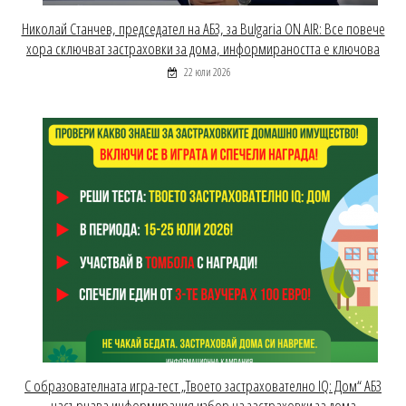
Николай Станчев, председател на АБЗ, за Bulgaria ON AIR: Все повече
хора сключват застраховки за дома, информираността е ключова
22 юли 2026
С образователната игра-тест „Твоето застрахователно IQ: Дом“ АБЗ
насърчава информирания избор на застраховки за дома