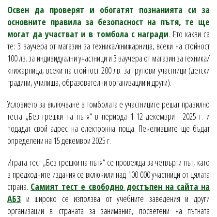
Освен да проверят и обогатят познанията си за
основните правила за безопасност на пътя, те ще
могат да участват и в
томбола с награди
.
Ето какви са
те: 3 ваучера от магазин за техника/книжарница, всеки на стойност
100 лв. за индивидуални участници и 3 ваучера от магазин за техника/
книжарница, всеки на стойност 200 лв. за групови участници (детски
градини, училища, образователни организации и други).
Условието за включване в томболата е участниците решат правилно
теста „Без грешки на пътя“ в периода 1-12 декември 2025 г. и
подадат свой адрес на електронна поща. Печелившите ще бъдат
определени на 15 декември 2025 г.
Играта-тест „Без грешки на пътя“ се провежда за четвърти път, като
в предходните издания се включили над 100 000 участници от цялата
страна.
Самият тест е свободно достъпен на сайта на
АБЗ
и широко се използва от учебните заведения и други
организации в страната за занимания, посветени на пътната