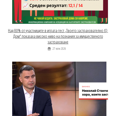
Над 80% от участниците в играта-тест „Твоето застрахователно IQ:
Дом“ показаха високо ниво на познания за имущественото
застраховане
27 юли 2026