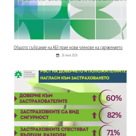
Общото събрание на АБЗ прие нови членове на сдружението
26 юни 2026