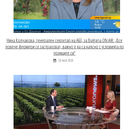
Нина Колчакова, генерален секретар на АБЗ, за Bulgaria ON AIR: „Все
повече фермери се застраховат, важно е да са наясно с условията по
полиците си“
20 май 2026