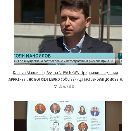
Калоян Маноилов, АБЗ, за NOVA NEWS: Природните бедствия
зачестяват, но все още малко собственици застраховат домовете.
29 май 2026