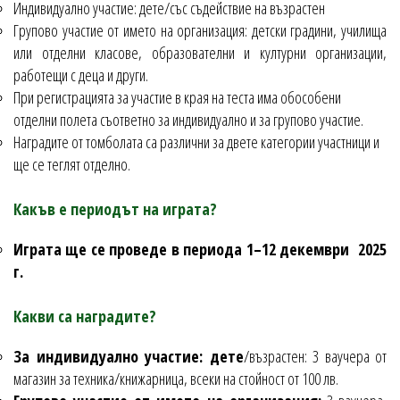
Индивидуално участие: дете/със съдействие на възрастен
Групово участие от името на организация: детски градини, училища
или отделни класове, образователни и културни организации,
работещи с деца и други.
При регистрацията за участие в края на теста има обособени
отделни полета съответно за индивидуално и за групово участие.
Наградите от томболата са различни за двете категории участници и
ще се теглят отделно.
Какъв е периодът на играта?
Играта ще се проведе в периода 1–12 декември 2025
г.
Какви са наградите?
За индивидуално участие: дете
/възрастен: 3 ваучера от
магазин за техника/книжарница, всеки на стойност от 100 лв.