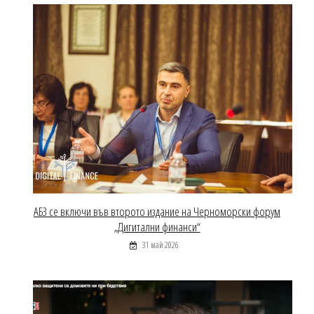
АБЗ се включи във второто издание на Черноморски форум
„Дигитални финанси“
31 май 2026