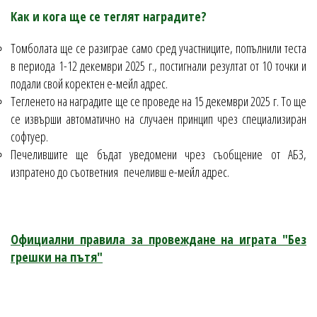
Как и кога ще се теглят наградите?
Томболата ще се разиграе само сред участниците, попълнили теста
в периода 1-12 декември 2025 г., постигнали резултат от 10 точки и
подали свой коректен е-мейл адрес.
Тегленето на наградите ще се проведе на 15 декември 2025 г. То ще
се извърши автоматично на случаен принцип чрез специализиран
софтуер.
Печелившите ще бъдат уведомени чрез съобщение от АБЗ,
изпратено до съответния печеливш e-мейл адрес.
Официални правила за провеждане на играта "Без
грешки на пътя"