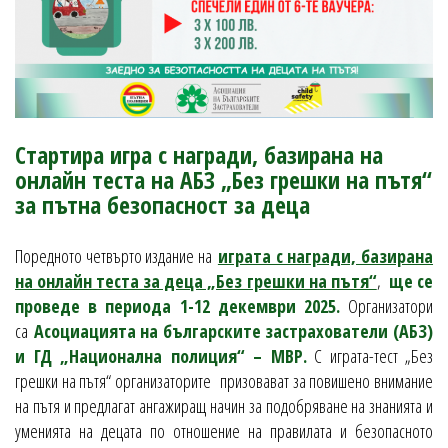
Стартира игра с награди, базирана на
онлайн теста на АБЗ „Без грешки на пътя“
за пътна безопасност за деца
Поредното четвърто издание на
играта с награди, базирана
на онлайн теста за деца „Без грешки на пътя“
,
ще се
проведе в периода 1-12 декември 2025.
Организатори
са
Асоциацията на българските застрахователи (АБЗ)
и ГД „Национална полиция“ – МВР.
С играта-тест „Без
грешки на пътя“ организаторите призовават за повишено внимание
на пътя и предлагат ангажиращ начин за подобряване на знанията и
уменията на децата по отношение на правилата и безопасното