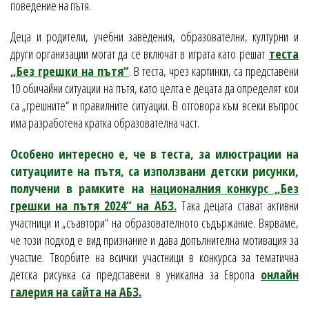
поведение на пътя.
Деца и родители, учебни заведения, образователни, културни и
други организации могат да се включат в играта като решат
теста
„Без грешки на пътя“
. В теста, чрез картинки, са представени
10 обичайни ситуации на пътя, като целта е децата да определят кои
са „грешните“ и правилните ситуации. В отговора към всеки въпрос
има разработена кратка образователна част.
Особено интересно е, че в теста, за илюстрации на
ситуациите на пътя, са използвани детски рисунки,
получени в рамките на
националния конкурс „Без
грешки на пътя 2024“ на АБЗ.
Така децата стават активни
участници и „съавтори“ на образователното съдържание. Вярваме,
че този подход е вид признание и дава допълнителна мотивация за
участие. Творбите на всички участници в конкурса за тематична
детска рисунка са представени в уникална за Европа
онлайн
галерия на сайта на АБЗ.