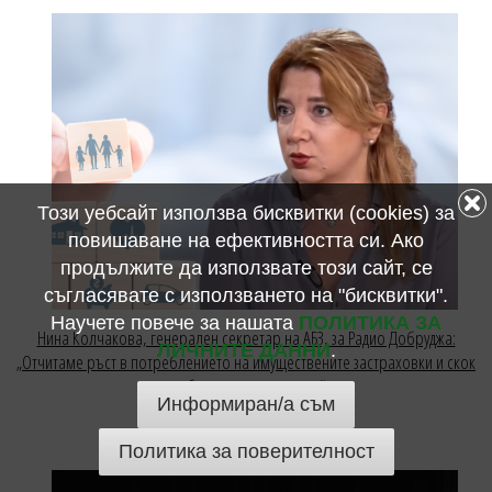
Този уебсайт използва бисквитки (cookies) за
повишаване на ефективността си. Ако
продължите да използвате този сайт, се
съгласявате с използването на "бисквитки".
Научете повече за нашата
ПОЛИТИКА ЗА
Нина Колчакова, генерален секретар на АБЗ, за Радио Добруджа:
ЛИЧНИТЕ ДАННИ
.
„Отчитаме ръст в потреблението на имуществените застраховки и скок
в обезщетенията по тях“
Информиран/а съм
30 април 2026
Политика за поверителност