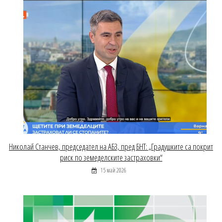
Николай Станчев, председател на АБЗ, пред БНТ: „Градушките са покрит
риск по земеделските застраховки“
15 май 2026