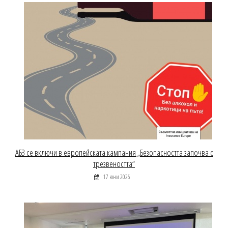
АБЗ се включи в европейската кампания „Безопасността започва с
трезвеността“
17 юни 2026