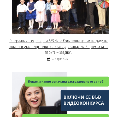
Генералният секретар на АБЗ Нина Колчакова връчи награди на
отличени участници в инициативата „Да завъртим Въртележка на
парите – заедно“.
27 април 2026