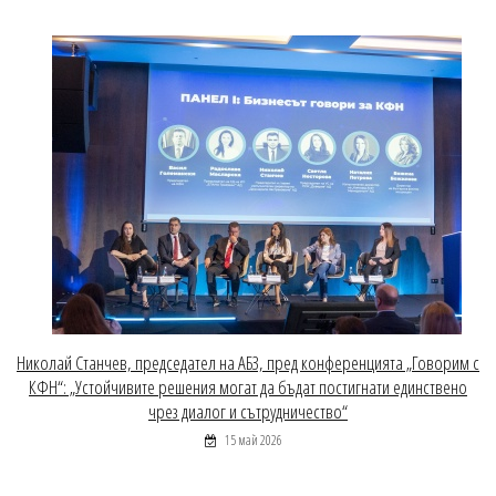
Николай Станчев, председател на АБЗ, пред конференцията „Говорим с
КФН“: „Устойчивите решения могат да бъдат постигнати единствено
чрез диалог и сътрудничество“
15 май 2026