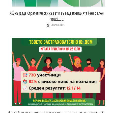
АБЗ създаде Стратегически съвет и въведе позицията Генерален
директор
28 юли 2026
Над 80% от участниците в играта-тест „Твоето застрахователно IQ: