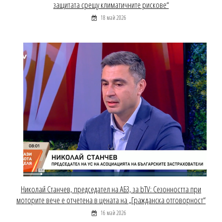
защитата срещу климатичните рискове“
18 май 2026
Николай Станчев, председател на АБЗ, за bTV: Сезонността при
моторите вече е отчетена в цената на „Гражданска отговорност“
16 май 2026