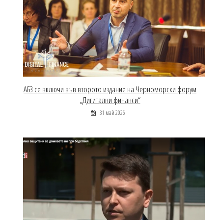
АБЗ се включи във второто издание на Черноморски форум
„Дигитални финанси“
31 май 2026