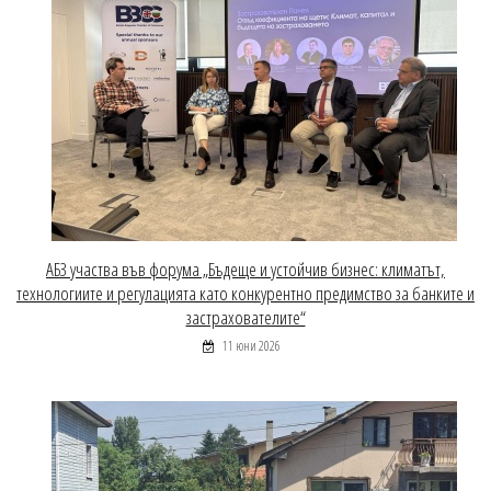
АБЗ участва във форума „Бъдеще и устойчив бизнес: климатът,
технологиите и регулацията като конкурентно предимство за банките и
застрахователите“
11 юни 2026