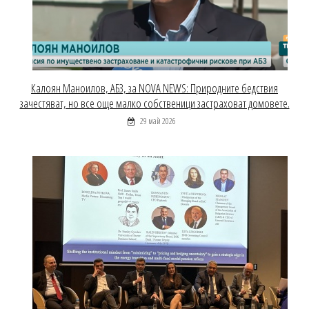
Калоян Маноилов, АБЗ, за NOVA NEWS: Природните бедствия
зачестяват, но все още малко собственици застраховат домовете.
29 май 2026