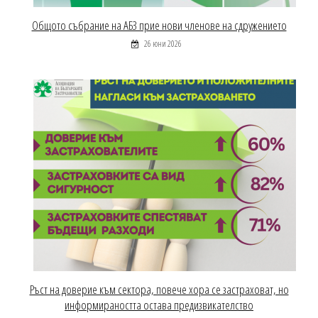
Общото събрание на АБЗ прие нови членове на сдружението
26 юни 2026
Ръст на доверие към сектора, повече хора се застраховат, но
информираността остава предизвикателство