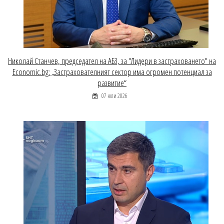
Николай Станчев, председател на АБЗ, за "Лидери в застраховането" на
Economic.bg: „Застрахователният сектор има огромен потенциал за
развитие“
07 юли 2026