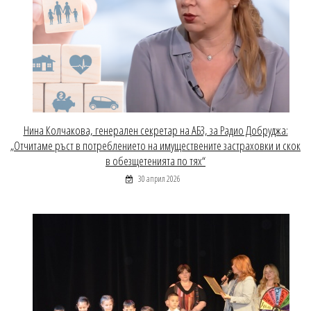
Нина Колчакова, генерален секретар на АБЗ, за Радио Добруджа:
„Отчитаме ръст в потреблението на имуществените застраховки и скок
в обезщетенията по тях“
30 април 2026