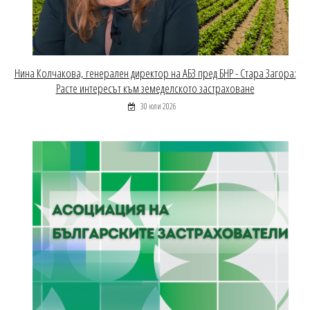
Нина Колчакова, генерален директор на АБЗ пред БНР - Стара Загора:
Расте интересът към земеделското застраховане
30 юли 2026