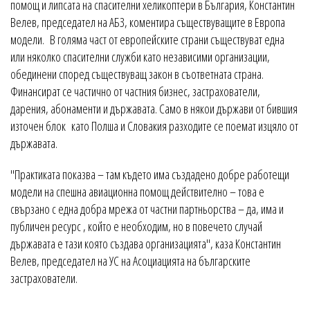
помощ и липсата на спасителни хеликоптери в България, Константин
Велев, председател на АБЗ, коментира съществуващите в Европа
модели. В голяма част от европейските страни съществуват една
или няколко спасителни служби като независими организации,
обединени според съществуващ закон в съответната страна.
Финансират се частично от частния бизнес, застрахователи,
дарения, абонаменти и държавата. Само в някои държави от бившия
източен блок като Полша и Словакия разходите се поемат изцяло от
държавата.
"Практиката показва – там където има създадено добре работещи
модели на спешна авиационна помощ действително – това е
свързано с една добра мрежа от частни партньорства – да, има и
публичен ресурс , който е необходим, но в повечето случай
държавата е тази която създава организацията", каза Константин
Велев, председател на УС на Асоциацията на българските
застрахователи.