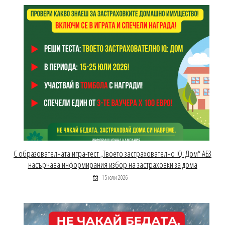
С образователната игра-тест „Твоето застрахователно IQ: Дом“ АБЗ
насърчава информирания избор на застраховки за дома
15 юли 2026