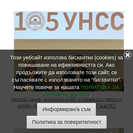
Този уебсайт използва бисквитки (cookies) за
повишаване на ефективността си. Ако
продължите да използвате този сайт, се
съгласявате с използването на "бисквитки".
Научете повече за нашата
ПОЛИТИКА ЗА
ЛИЧНИТЕ ДАННИ
.
Николай Станчев, председател на АБЗ се срещна със студенти от
катедра „Човешки ресурси и социална защита“ към УНСС
Информиран/а съм
25 март 2026
Политика за поверителност