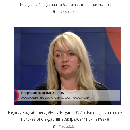
Позиция на Асоциация на българските застрахователи
09 април 2026
Евдокия Коджабашева, АБЗ, за Bulgaria ON AIR: Рискът „война“ не се
покрива от стандартните застраховки при пътуване
31 март 2026