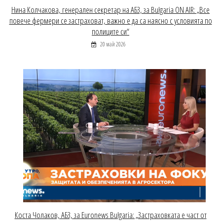
Нина Колчакова, генерален секретар на АБЗ, за Bulgaria ON AIR: „Все
повече фермери се застраховат, важно е да са наясно с условията по
полиците си“
20 май 2026
Коста Чолаков, АБЗ, за Euronews Bulgaria: „Застраховката е част от