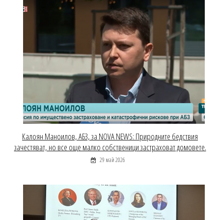
Калоян Маноилов, АБЗ, за NOVA NEWS: Природните бедствия
зачестяват, но все още малко собственици застраховат домовете.
29 май 2026