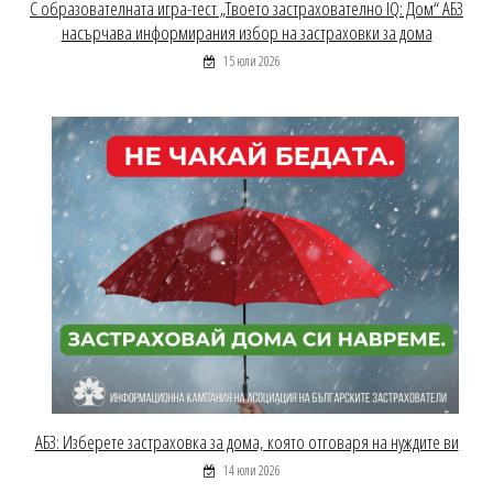
С образователната игра-тест „Твоето застрахователно IQ: Дом“ АБЗ
насърчава информирания избор на застраховки за дома
15 юли 2026
АБЗ: Изберете застраховка за дома, която отговаря на нуждите ви
14 юли 2026