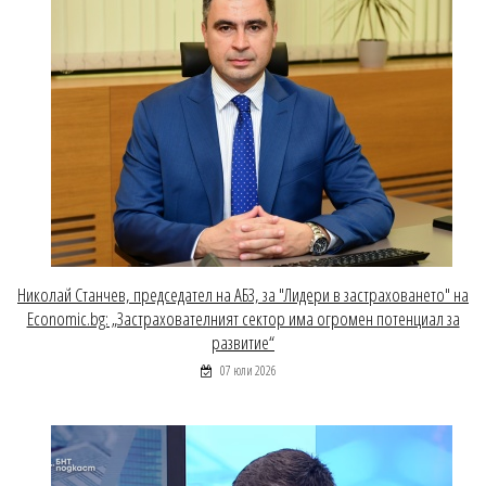
Николай Станчев, председател на АБЗ, за "Лидери в застраховането" на
Economic.bg: „Застрахователният сектор има огромен потенциал за
развитие“
07 юли 2026