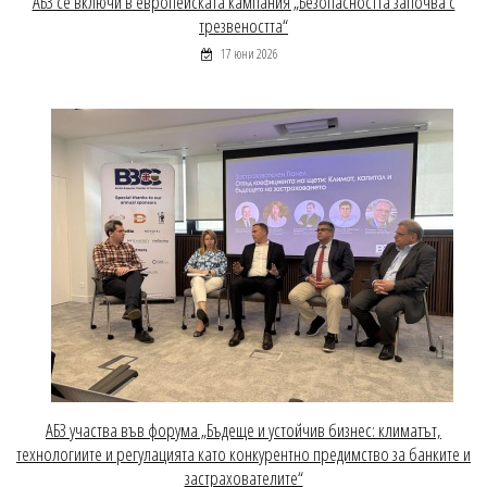
АБЗ се включи в европейската кампания „Безопасността започва с
трезвеността“
17 юни 2026
АБЗ участва във форума „Бъдеще и устойчив бизнес: климатът,
технологиите и регулацията като конкурентно предимство за банките и
застрахователите“