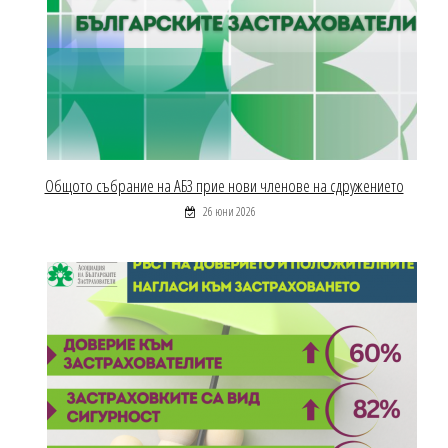
Общото събрание на АБЗ прие нови членове на сдружението
26 юни 2026