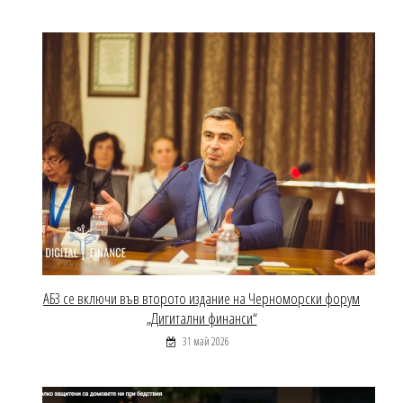
АБЗ се включи във второто издание на Черноморски форум
„Дигитални финанси“
31 май 2026