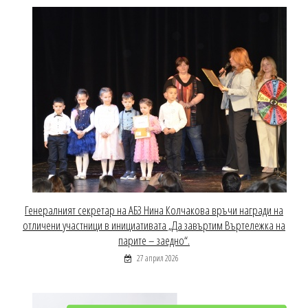
Генералният секретар на АБЗ Нина Колчакова връчи награди на
отличени участници в инициативата „Да завъртим Въртележка на
парите – заедно“.
27 април 2026