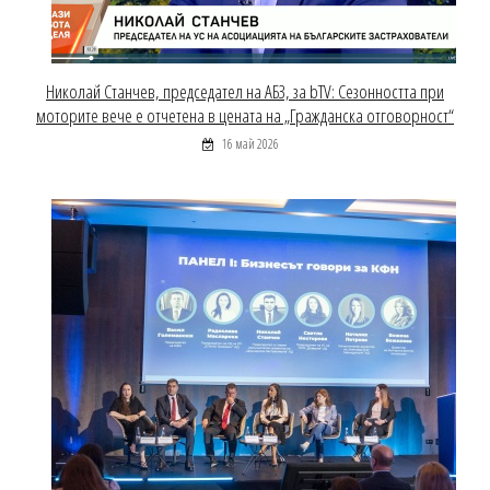
Николай Станчев, председател на АБЗ, за bTV: Сезонността при
моторите вече е отчетена в цената на „Гражданска отговорност“
16 май 2026