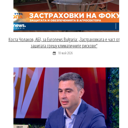
Коста Чолаков, АБЗ, за Euronews Bulgaria: „Застраховката е част от
защитата срещу климатичните рискове“
18 май 2026