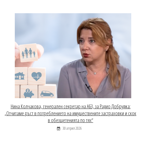
Нина Колчакова, генерален секретар на АБЗ, за Радио Добруджа:
„Отчитаме ръст в потреблението на имуществените застраховки и скок
в обезщетенията по тях“
30 април 2026