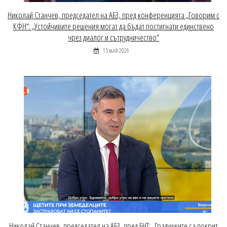
Николай Станчев, председател на АБЗ, пред конференцията „Говорим с
КФН“: „Устойчивите решения могат да бъдат постигнати единствено
чрез диалог и сътрудничество“
15 май 2026
Николай Станчев, председател на АБЗ, пред БНТ: „Градушките са покрит