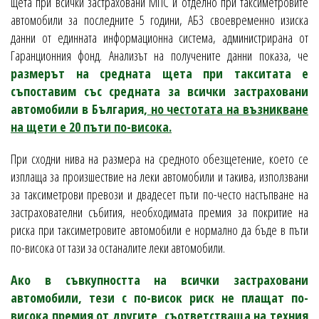
щета при всички застраховани МПС и отделно при таксиметровите
автомобили за последните 5 години, АБЗ своевременно изиска
данни от единната информационна система, администрирана от
Гаранционния фонд. Анализът на получените данни показа, че
размерът на средната щета при такситата е
съпоставим със средната за всички застраховани
автомобили в България,
но честотата на възникване
на щети е 20 пъти по-висока.
При сходни нива на размера на средното обезщетение, което се
изплаща за произшествие на леки автомобили и такива, използвани
за таксиметрови превози и двадесет пъти по-често настъпване на
застрахователни събития, необходимата премия за покритие на
риска при таксиметровите автомобили е нормално да бъде в пъти
по-висока от тази за останалите леки автомобили.
Ако в съвкупността на всички застраховани
автомобили, тези с по-висок риск не плащат по-
висока премия от другите, съответстваща на техния