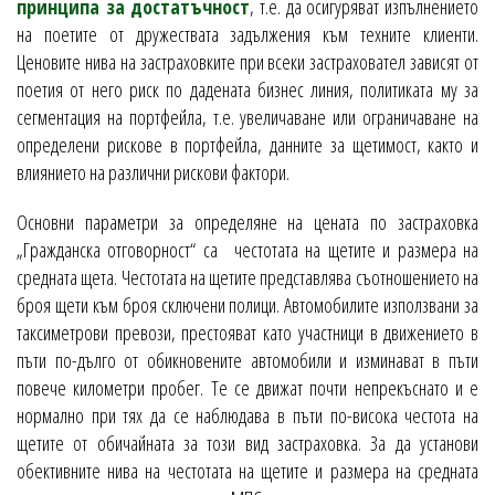
принципа за достатъчност
, т.е. да осигуряват изпълнението
на поетите от дружествата задължения към техните клиенти.
Ценовите нива на застраховките при всеки застраховател зависят от
поетия от него риск по дадената бизнес линия, политиката му за
сегментация на портфейла, т.е. увеличаване или ограничаване на
определени рискове в портфейла, данните за щетимост, както и
влиянието на различни рискови фактори.
Основни параметри за определяне на цената по застраховка
„Гражданска отговорност“ са честотата на щетите и размера на
средната щета. Честотата на щетите представлява съотношението на
броя щети към броя сключени полици. Автомобилите използвани за
таксиметрови превози, престояват като участници в движението в
пъти по-дълго от обикновените автомобили и изминават в пъти
повече километри пробег. Те се движат почти непрекъснато и е
нормално при тях да се наблюдава в пъти по-висока честота на
щетите от обичайната за този вид застраховка. За да установи
обективните нива на честотата на щетите и размера на средната