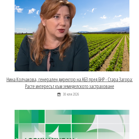
Нина Колчакова, генерален директор на АБЗ пред БНР - Стара Загора:
Расте интересът към земеделското застраховане
30 юли 2026