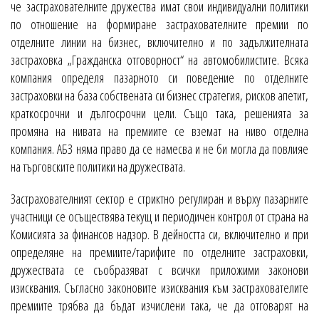
че застрахователните дружества имат свои индивидуални политики
по отношение на формиране застрахователните премии по
отделните линии на бизнес, включително и по задължителната
застраховка „Гражданска отговорност“ на автомобилистите. Всяка
компания определя пазарното си поведение по отделните
застраховки на база собствената си бизнес стратегия, рисков апетит,
краткосрочни и дългосрочни цели. Също така, решенията за
промяна на нивата на премиите се вземат на ниво отделна
компания. АБЗ няма право да се намесва и не би могла да повлияе
на търговските политики на дружествата.
Застрахователният сектор е стриктно регулиран и върху пазарните
участници се осъществява текущ и периодичен контрол от страна на
Комисията за финансов надзор. В дейността си, включително и при
определяне на премиите/тарифите по отделните застраховки,
дружествата се съобразяват с всички приложими законови
изисквания. Съгласно законовите изисквания към застрахователите
премиите трябва да бъдат изчислени така, че да отговарят на