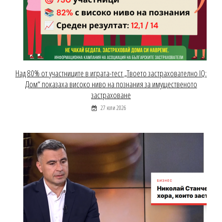
Над 80% от участниците в играта-тест „Твоето застрахователно IQ:
Дом“ показаха високо ниво на познания за имущественото
застраховане
27 юли 2026