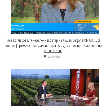
Нина Колчакова, генерален секретар на АБЗ, за Bulgaria ON AIR: „Все
повече фермери се застраховат, важно е да са наясно с условията по
полиците си“
20 май 2026