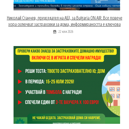
Николай Станчев, председател на АБЗ, за Bulgaria ON AIR: Все повече
хора сключват застраховки за дома, информираността е ключова
22 юли 2026